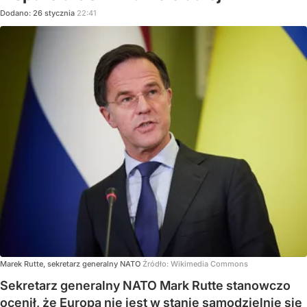
Dodano:
26
stycznia
22:41
Marek Rutte, sekretarz generalny NATO
Źródło:
Wikimedia Commons
Sekretarz generalny NATO Mark Rutte stanowczo
ocenił, że Europa nie jest w stanie samodzielnie się