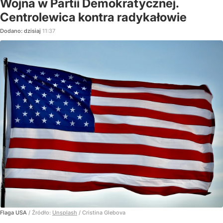
Wojna w Partii Demokratycznej.
Centrolewica kontra radykałowie
Dodano:
dzisiaj
11:37
Flaga USA
/ Źródło:
Unsplash
/
Cristina Glebova