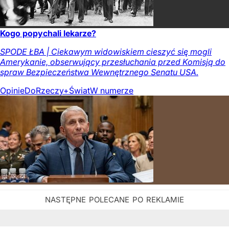
Kogo popychali lekarze?
SPODE ŁBA | Ciekawym widowiskiem cieszyć się mogli
Amerykanie, obserwujący przesłuchania przed Komisją do
spraw Bezpieczeństwa Wewnętrznego Senatu USA.
Opinie
DoRzeczy+
Świat
W numerze