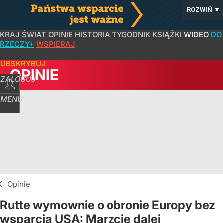
ROZWIŃ
▼
KRAJ
ŚWIAT
OPINIE
HISTORIA
TYGODNIK
KSIĄŻKI
WIDEO
DO
RZECZY+
WSPIERAJ
SUBSKRYBUJ
OPINIE
ZALOGUJ
MENU
Opinie
Rutte wymownie o obronie Europy bez
wsparcia USA: Marzcie dalej