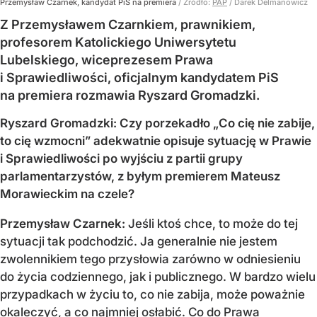
Przemysław Czarnek, kandydat PiS na premiera
/ Źródło:
PAP
/
Darek Delmanowicz
Z Przemysławem Czarnkiem, prawnikiem,
profesorem Katolickiego Uniwersytetu
Lubelskiego, wiceprezesem Prawa
i Sprawiedliwości, oficjalnym kandydatem PiS
na premiera rozmawia Ryszard Gromadzki.
Ryszard Gromadzki: Czy porzekadło „Co cię nie zabije,
to cię wzmocni” adekwatnie opisuje sytuację w Prawie
i Sprawiedliwości po wyjściu z partii grupy
parlamentarzystów, z byłym premierem Mateusz
Morawieckim na czele?
Przemysław Czarnek:
Jeśli ktoś chce, to może do tej
sytuacji tak podchodzić. Ja generalnie nie jestem
zwolennikiem tego przysłowia zarówno w odniesieniu
do życia codziennego, jak i publicznego. W bardzo wielu
przypadkach w życiu to, co nie zabija, może poważnie
okaleczyć, a co najmniej osłabić. Co do Prawa