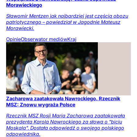
Morawieckiego
Sławomir Mentzen jak najbardziej jest częścią obozu
patriotycznego – powiedział w Jagodnie Mateusz
Morawiecki.
Opinie
Obserwator mediów
Kraj
Zacharowa zaatakowała Nawrockiego. Rzecznik
MSZ: Znowu wygraża Polsce
Rzecznik MSZ Rosji Maria Zacharowa zaatakowała
prezydenta Karola Nawrockiego za słowa o "biciu
Moskala". Dostała odpowiedź o swojego polskiego
odpowiednika.