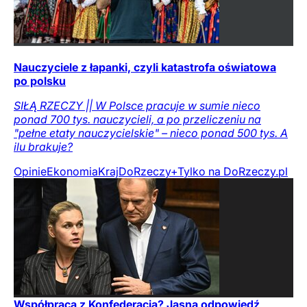
Nauczyciele z łapanki, czyli katastrofa oświatowa
po polsku
SIŁĄ RZECZY || W Polsce pracuje w sumie nieco
ponad 700 tys. nauczycieli, a po przeliczeniu na
"pełne etaty nauczycielskie" – nieco ponad 500 tys. A
ilu brakuje?
Opinie
Ekonomia
Kraj
DoRzeczy+
Tylko na DoRzeczy.pl
Współpraca z Konfederacją? Jasna odpowiedź