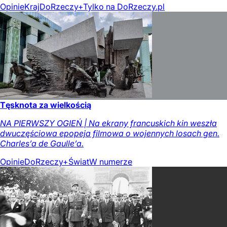
Opinie
Kraj
DoRzeczy+
Tylko na DoRzeczy.pl
Tęsknota za wielkością
NA PIERWSZY OGIEŃ | Na ekrany francuskich kin weszła
dwuczęściowa epopeja filmowa o wojennych losach gen.
Charles’a de Gaulle’a.
Opinie
DoRzeczy+
Świat
W numerze