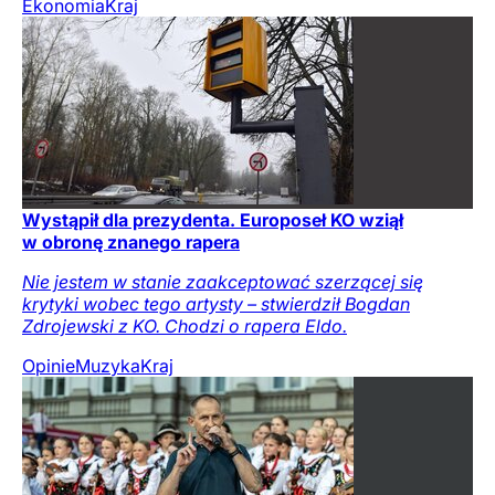
Ekonomia
Kraj
Wystąpił dla prezydenta. Europoseł KO wziął
w obronę znanego rapera
Nie jestem w stanie zaakceptować szerzącej się
krytyki wobec tego artysty – stwierdził Bogdan
Zdrojewski z KO. Chodzi o rapera Eldo.
Opinie
Muzyka
Kraj