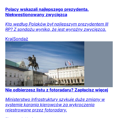
Polacy wskazali najlepszego prezydenta.
Niekwestionowany zwycięzca
Kto według Polaków był najlepszym prezydentem III
RP? Z sondażu wynika, że jest wyraźny zwycięzca.
Kraj
Sondaż
Nie odbierzesz listu z fotoradaru? Zapłacisz więcej
Ministerstwo Infrastruktury szykuje duże zmiany w
systemie karania kierowców za wykroczenia
rejestrowane przez fotoradary.