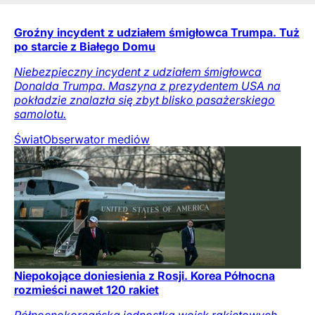
Groźny incydent z udziałem śmigłowca Trumpa. Tuż
po starcie z Białego Domu
Niebezpieczny incydent z udziałem śmigłowca
Donalda Trumpa. Maszyna z prezydentem USA na
pokładzie znalazła się zbyt blisko pasażerskiego
samolotu.
Świat
Obserwator mediów
Niepokojące doniesienia z Rosji. Korea Północna
rozmieści nawet 120 rakiet