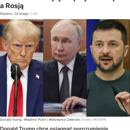
a Rosją
Dodano:
24
lutego
11:46
Donald Trump, Władimir Putin i Wołodymyr Zełenski
Źródło:
PAP/EPA
Donald Trump chce osiągnąć porozumienie