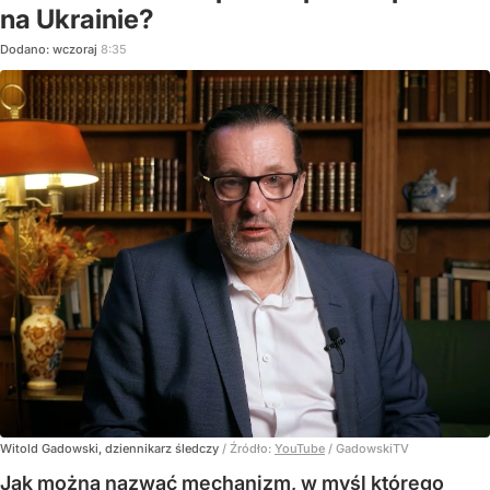
na Ukrainie?
Dodano:
wczoraj
8:35
Witold Gadowski, dziennikarz śledczy
/ Źródło:
YouTube
/
GadowskiTV
Jak można nazwać mechanizm, w myśl którego