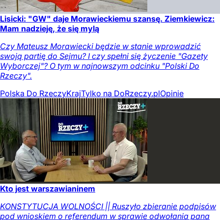
Lisicki: "GW" daje Morawieckiemu szansę. Ziemkiewicz:
Mam nadzieję, że się mylą
Czy Mateusz Morawiecki będzie w stanie wprowadzić
swoją partię do Sejmu? I czy spełni się życzenie "Gazety
Wyborczej"? O tym w najnowszym odcinku "Polski Do
Rzeczy".
Polska Do Rzeczy
Kraj
Tylko na DoRzeczy.pl
Opinie
Kto jest warszawianinem
KONSTYTUCJA WOLNOŚCI || Ruszyło zbieranie podpisów
pod wnioskiem o referendum w sprawie odwołania pana