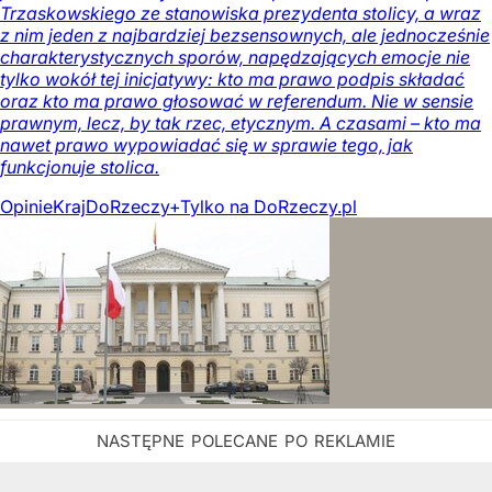
Trzaskowskiego ze stanowiska prezydenta stolicy, a wraz
z nim jeden z najbardziej bezsensownych, ale jednocześnie
charakterystycznych sporów, napędzających emocje nie
tylko wokół tej inicjatywy: kto ma prawo podpis składać
oraz kto ma prawo głosować w referendum. Nie w sensie
prawnym, lecz, by tak rzec, etycznym. A czasami – kto ma
nawet prawo wypowiadać się w sprawie tego, jak
funkcjonuje stolica.
Opinie
Kraj
DoRzeczy+
Tylko na DoRzeczy.pl