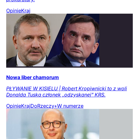
Opinie
Kraj
Nowa liber chamorum
PŁYWANIE W KISIELU | Robert Kropiwnicki to z woli
Donalda Tuska członek „odzyskanej” KRS.
Opinie
Kraj
DoRzeczy+
W numerze