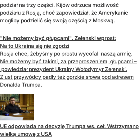
podział na trzy części, Kijów odrzuca możliwość
podziału z Rosją, choć zapowiedział, że Amerykanie
mogliby podzielić się swoją częścią z Moskwą.
"Nie możemy być głupcami". Zełenski wprost:
Na to Ukraina się nie zgodzi
Rosja chce, żebyśmy po prostu wycofali naszą armię.
Nie możemy być takimi, za przeproszeniem, głupcami –
powiedział prezydent Ukrainy Wołodymyr Zełenski.
Z ust przywódcy padły też gorzkie słowa pod adresem
Donalda Trumpa.
UE odpowiada na decyzję Trumpa ws. ceł. Wstrzymano
wielką umowę z USA