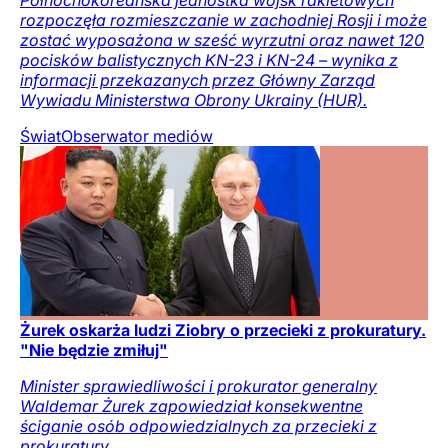
Północnokoreańska jednostka wojsk rakietowych
rozpoczęła rozmieszczanie w zachodniej Rosji i może
zostać wyposażona w sześć wyrzutni oraz nawet 120
pocisków balistycznych KN-23 i KN-24 – wynika z
informacji przekazanych przez Główny Zarząd
Wywiadu Ministerstwa Obrony Ukrainy (HUR).
Świat
Obserwator mediów
Żurek oskarża ludzi Ziobry o przecieki z prokuratury.
"Nie będzie zmiłuj"
Minister sprawiedliwości i prokurator generalny
Waldemar Żurek zapowiedział konsekwentne
ściganie osób odpowiedzialnych za przecieki z
prokuratury.