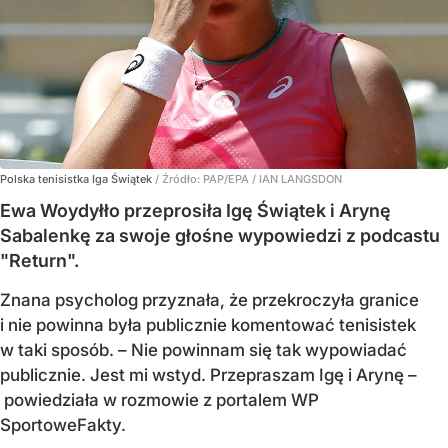
Polska tenisistka Iga Świątek
/ Źródło:
PAP/EPA
/
IAN LANGSDON
Ewa Woydyłło przeprosiła Igę Świątek i Arynę
Sabalenkę za swoje głośne wypowiedzi z podcastu
"Return".
Znana psycholog przyznała, że przekroczyła granice
i nie powinna była publicznie komentować tenisistek
w taki sposób. – Nie powinnam się tak wypowiadać
publicznie. Jest mi wstyd. Przepraszam Igę i Arynę –
powiedziała w rozmowie z portalem WP
SportoweFakty.