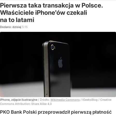
Pierwsza taka transakcja w Polsce.
Właściciele iPhone'ów czekali
na to latami
Dodano:
dzisiaj
5:15
iPhone, zdjęcie ilustracyjne
/ Źródło:
Wikimedia Commons
/
IGeeksBlog / Creative
Commons Attribution-Share Alike 4.0
PKO Bank Polski przeprowadził pierwszą płatność