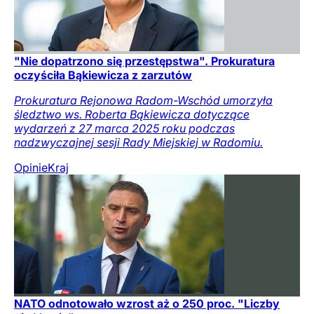
"Nie dopatrzono się przestępstwa". Prokuratura
oczyściła Bąkiewicza z zarzutów
Prokuratura Rejonowa Radom-Wschód umorzyła
śledztwo ws. Roberta Bąkiewicza dotyczące
wydarzeń z 27 marca 2025 roku podczas
nadzwyczajnej sesji Rady Miejskiej w Radomiu.
Opinie
Kraj
NATO odnotowało wzrost aż o 250 proc. "Liczby