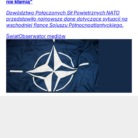
nie kłamią"
Dowództwo Połączonych Sił Powietrznych NATO
przedstawiło najnowsze dane dotyczące sytuacji na
wschodniej flance Sojuszu Północnoatlantyckiego.
Świat
Obserwator mediów