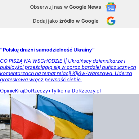
Obserwuj nas
w
Google News
Dodaj jako
źródło w Google
"Polskę drażni samodzielność Ukrainy"
CO PISZĄ NA WSCHODZIE || Ukraińscy dziennikarze i
publicyści prześcigają się w coraz bardziej buńczucznych
komentarzach na temat relacji Kijów-Warszawa. Uderza
groteskowa wręcz pewność siebie.
Opinie
Kraj
DoRzeczy+
Tylko na DoRzeczy.pl