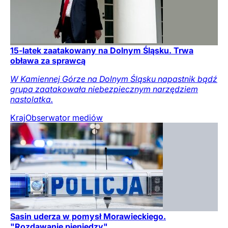
15-latek zaatakowany na Dolnym Śląsku. Trwa
obława za sprawcą
W Kamiennej Górze na Dolnym Śląsku napastnik bądź
grupa zaatakowała niebezpiecznym narzędziem
nastolatka.
Kraj
Obserwator mediów
Sasin uderza w pomysł Morawieckiego.
"Rozdawanie pieniędzy"