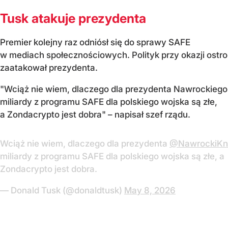
Tusk atakuje prezydenta
Premier kolejny raz odniósł się do sprawy SAFE
w mediach społecznościowych. Polityk przy okazji ostro
zaatakował prezydenta.
"Wciąż nie wiem, dlaczego dla prezydenta Nawrockiego
miliardy z programu SAFE dla polskiego wojska są złe,
a Zondacrypto jest dobra" – napisał szef rządu.
Wciąż nie wiem, dlaczego dla prezydenta
@NawrockiKn
miliardy z programu SAFE dla polskiego wojska są złe, a
Zondacrypto jest dobra.
— Donald Tusk (@donaldtusk)
May 8, 2026