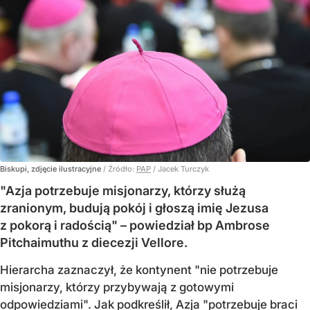
Biskupi, zdjęcie ilustracyjne
/ Źródło:
PAP
/
Jacek Turczyk
"Azja potrzebuje misjonarzy, którzy służą
zranionym, budują pokój i głoszą imię Jezusa
z pokorą i radością" – powiedział bp Ambrose
Pitchaimuthu z diecezji Vellore.
Hierarcha zaznaczył, że kontynent "nie potrzebuje
misjonarzy, którzy przybywają z gotowymi
odpowiedziami". Jak podkreślił, Azja "potrzebuje braci