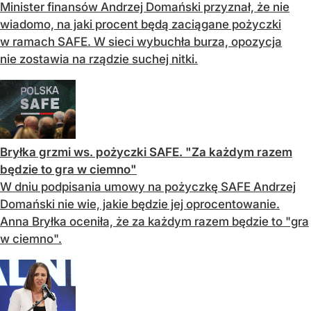
Minister finansów Andrzej Domański przyznał, że nie
wiadomo, na jaki procent będą zaciągane pożyczki
w ramach SAFE. W sieci wybuchła burza, opozycja
nie zostawia na rządzie suchej nitki.
Bryłka grzmi ws. pożyczki SAFE. "Za każdym razem
będzie to gra w ciemno"
W dniu podpisania umowy na pożyczkę SAFE Andrzej
Domański nie wie, jakie będzie jej oprocentowanie.
Anna Bryłka oceniła, że za każdym razem będzie to "gra
w ciemno".