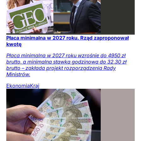
Płaca minimalna w 2027 roku. Rząd zaproponował
kwotę
Płaca minimalna w 2027 roku wzrośnie do 4950 zł
brutto, a minimalna stawka godzinowa do 32,30 zł
brutto – zakłada projekt rozporządzenia Rady
Ministrów.
Ekonomia
Kraj