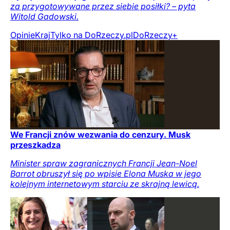
za przygotowywane przez siebie posiłki? – pyta
Witold Gadowski.
Opinie
Kraj
Tylko na DoRzeczy.pl
DoRzeczy+
We Francji znów wezwania do cenzury. Musk
przeszkadza
Minister spraw zagranicznych Francji Jean-Noel
Barrot obruszył się po wpisie Elona Muska w jego
kolejnym internetowym starciu ze skrajną lewicą.