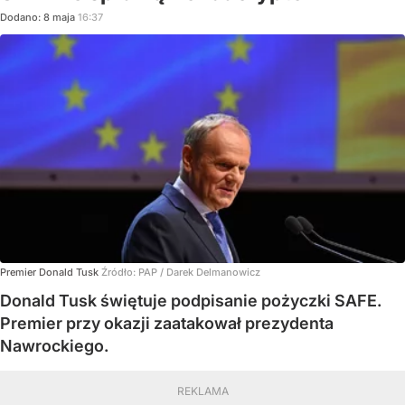
Dodano:
8
maja
16:37
Premier Donald Tusk
Źródło:
PAP
/
Darek Delmanowicz
Donald Tusk świętuje podpisanie pożyczki SAFE.
Premier przy okazji zaatakował prezydenta
Nawrockiego.