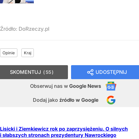
Źródło:
DoRzeczy.pl
Opinie
Kraj
SKOMENTUJ
UDOSTĘPNIJ
55
Obserwuj nas
w
Google News
Dodaj jako
źródło w Google
Lisicki i Ziemkiewicz rok po zaprzysiężeniu. O silnych
i słabszych stronach prezydentury Nawrockiego