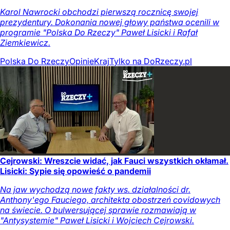
Karol Nawrocki obchodzi pierwszą rocznicę swojej
prezydentury. Dokonania nowej głowy państwa ocenili w
programie "Polska Do Rzeczy" Paweł Lisicki i Rafał
Ziemkiewicz.
Polska Do Rzeczy
Opinie
Kraj
Tylko na DoRzeczy.pl
Cejrowski: Wreszcie widać, jak Fauci wszystkich okłamał.
Lisicki: Sypie się opowieść o pandemii
Na jaw wychodzą nowe fakty ws. działalności dr.
Anthony'ego Fauciego, architekta obostrzeń covidowych
na świecie. O bulwersującej sprawie rozmawiają w
"Antysystemie" Paweł Lisicki i Wojciech Cejrowski.