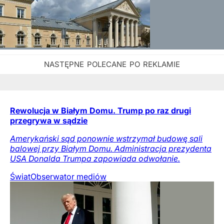
Rewolucja w Białym Domu. Trump po raz drugi
przegrywa w sądzie
Amerykański sąd ponownie wstrzymał budowę sali
balowej przy Białym Domu. Administracja prezydenta
USA Donalda Trumpa zapowiada odwołanie.
Świat
Obserwator mediów