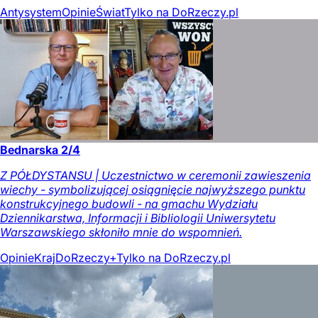
Antysystem
Opinie
Świat
Tylko na DoRzeczy.pl
Bednarska 2/4
Z PÓŁDYSTANSU | Uczestnictwo w ceremonii zawieszenia
wiechy - symbolizującej osiągnięcie najwyższego punktu
konstrukcyjnego budowli - na gmachu Wydziału
Dziennikarstwa, Informacji i Bibliologii Uniwersytetu
Warszawskiego skłoniło mnie do wspomnień.
Opinie
Kraj
DoRzeczy+
Tylko na DoRzeczy.pl