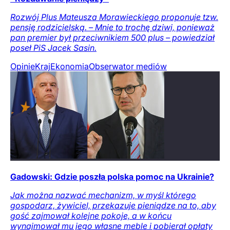
Rozwój Plus Mateusza Morawieckiego proponuje tzw.
pensję rodzicielską. – Mnie to trochę dziwi, ponieważ
pan premier był przeciwnikiem 500 plus – powiedział
poseł PiS Jacek Sasin.
Opinie
Kraj
Ekonomia
Obserwator mediów
Gadowski: Gdzie poszła polska pomoc na Ukrainie?
Jak można nazwać mechanizm, w myśl którego
gospodarz, żywiciel, przekazuje pieniądze na to, aby
gość zajmował kolejne pokoje, a w końcu
wynajmował mu jego własne meble i pobierał opłaty