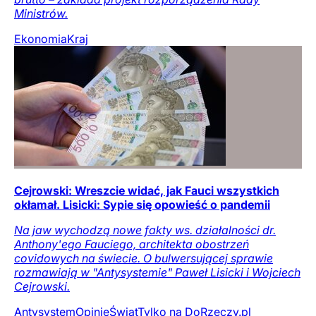
Ministrów.
Ekonomia
Kraj
Cejrowski: Wreszcie widać, jak Fauci wszystkich
okłamał. Lisicki: Sypie się opowieść o pandemii
Na jaw wychodzą nowe fakty ws. działalności dr.
Anthony'ego Fauciego, architekta obostrzeń
covidowych na świecie. O bulwersującej sprawie
rozmawiają w "Antysystemie" Paweł Lisicki i Wojciech
Cejrowski.
Antysystem
Opinie
Świat
Tylko na DoRzeczy.pl