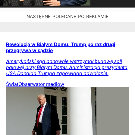
Rewolucja w Białym Domu. Trump po raz drugi
przegrywa w sądzie
Amerykański sąd ponownie wstrzymał budowę sali
balowej przy Białym Domu. Administracja prezydenta
USA Donalda Trumpa zapowiada odwołanie.
Świat
Obserwator mediów