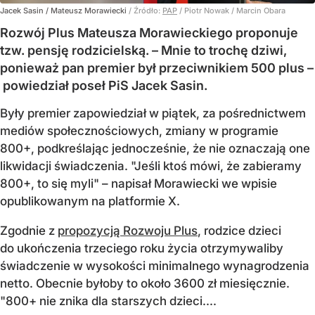
Jacek Sasin / Mateusz Morawiecki
/ Źródło:
PAP
/
Piotr Nowak / Marcin Obara
Rozwój Plus Mateusza Morawieckiego proponuje
tzw. pensję rodzicielską. – Mnie to trochę dziwi,
ponieważ pan premier był przeciwnikiem 500 plus –
powiedział poseł PiS Jacek Sasin.
Były premier zapowiedział w piątek, za pośrednictwem
mediów społecznościowych, zmiany w programie
800+, podkreślając jednocześnie, że nie oznaczają one
likwidacji świadczenia. "Jeśli ktoś mówi, że zabieramy
800+, to się myli" – napisał Morawiecki we wpisie
opublikowanym na platformie X.
Zgodnie z
propozycją Rozwoju Plus
, rodzice dzieci
do ukończenia trzeciego roku życia otrzymywaliby
świadczenie w wysokości minimalnego wynagrodzenia
netto. Obecnie byłoby to około 3600 zł miesięcznie.
"800+ nie znika dla starszych dzieci....