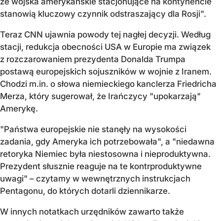
że wojska amerykańskie stacjonujące na kontynencie
stanowią kluczowy czynnik odstraszający dla Rosji".
Teraz CNN ujawnia powody tej nagłej decyzji. Według
stacji, redukcja obecności USA w Europie ma związek
z rozczarowaniem prezydenta Donalda Trumpa
postawą europejskich sojuszników w wojnie z Iranem.
Chodzi m.in. o słowa niemieckiego kanclerza Friedricha
Merza, który sugerował, że Irańczycy "upokarzają"
Amerykę.
"Państwa europejskie nie stanęły na wysokości
zadania, gdy Ameryka ich potrzebowała", a "niedawna
retoryka Niemiec była niestosowna i nieproduktywna.
Prezydent słusznie reaguje na te kontrproduktywne
uwagi" – czytamy w wewnętrznych instrukcjach
Pentagonu, do których dotarli dziennikarze.
W innych notatkach urzędników zawarto także