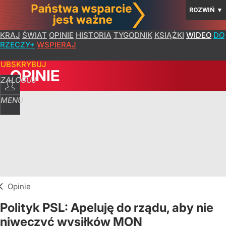
ROZWIŃ
▼
KRAJ
ŚWIAT
OPINIE
HISTORIA
TYGODNIK
KSIĄŻKI
WIDEO
DO
RZECZY+
WSPIERAJ
SUBSKRYBUJ
OPINIE
ZALOGUJ
MENU
Opinie
Polityk PSL: Apeluję do rządu, aby nie
niweczyć wysiłków MON