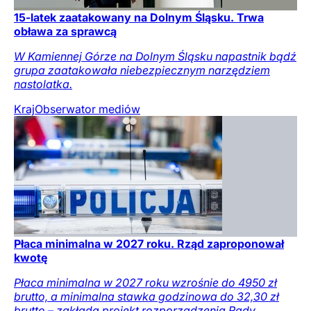
15-latek zaatakowany na Dolnym Śląsku. Trwa
obława za sprawcą
W Kamiennej Górze na Dolnym Śląsku napastnik bądź
grupa zaatakowała niebezpiecznym narzędziem
nastolatka.
Kraj
Obserwator mediów
Płaca minimalna w 2027 roku. Rząd zaproponował
kwotę
Płaca minimalna w 2027 roku wzrośnie do 4950 zł
brutto, a minimalna stawka godzinowa do 32,30 zł
brutto – zakłada projekt rozporządzenia Rady