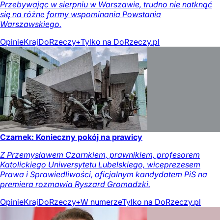
Przebywając w sierpniu w Warszawie, trudno nie natknąć
się na różne formy wspominania Powstania
Warszawskiego.
Opinie
Kraj
DoRzeczy+
Tylko na DoRzeczy.pl
Czarnek: Konieczny pokój na prawicy
Z Przemysławem Czarnkiem, prawnikiem, profesorem
Katolickiego Uniwersytetu Lubelskiego, wiceprezesem
Prawa i Sprawiedliwości, oficjalnym kandydatem PiS na
premiera rozmawia Ryszard Gromadzki.
Opinie
Kraj
DoRzeczy+
W numerze
Tylko na DoRzeczy.pl