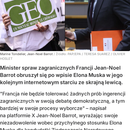
Marine Tondelier, Jean-Noel Barrot
/ Źródło:
PAP/EPA
/
TERESA SUAREZ / OLIVIER
HOSLET
Minister spraw zagranicznych Francji Jean-Noel
Barrot obruszył się po wpisie Elona Muska w jego
kolejnym internetowym starciu ze skrajną lewicą.
"Francja nie będzie tolerować żadnych prób ingerencji
zagranicznych w swoją debatę demokratyczną, a tym
bardziej w swoje procesy wyborcze" – napisał
na platformie X Jean-Noel Barrot, wyrażając swoje
niezadowolenie wobec przychylnego stosunku Elona
Muska dla
kandydatki Zjednoczenia Narodowego