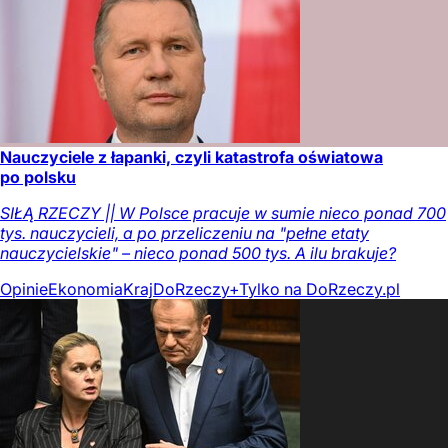
Nauczyciele z łapanki, czyli katastrofa oświatowa
po polsku
SIŁĄ RZECZY || W Polsce pracuje w sumie nieco ponad 700
tys. nauczycieli, a po przeliczeniu na "pełne etaty
nauczycielskie" – nieco ponad 500 tys. A ilu brakuje?
Opinie
Ekonomia
Kraj
DoRzeczy+
Tylko na DoRzeczy.pl