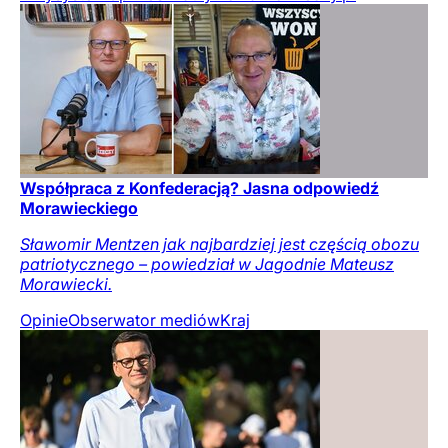
Współpraca z Konfederacją? Jasna odpowiedź
Morawieckiego
Sławomir Mentzen jak najbardziej jest częścią obozu
patriotycznego – powiedział w Jagodnie Mateusz
Morawiecki.
Opinie
Obserwator mediów
Kraj