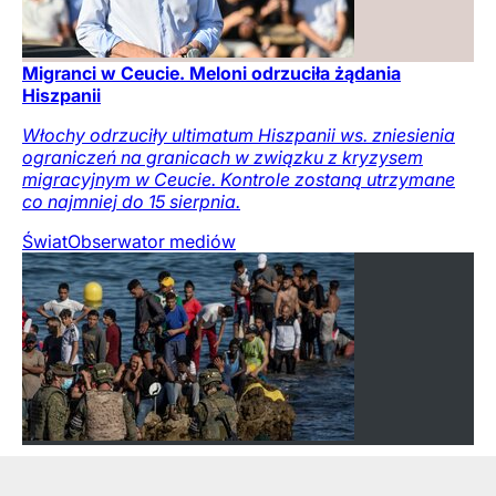
Migranci w Ceucie. Meloni odrzuciła żądania
Hiszpanii
Włochy odrzuciły ultimatum Hiszpanii ws. zniesienia
ograniczeń na granicach w związku z kryzysem
migracyjnym w Ceucie. Kontrole zostaną utrzymane
co najmniej do 15 sierpnia.
Świat
Obserwator mediów