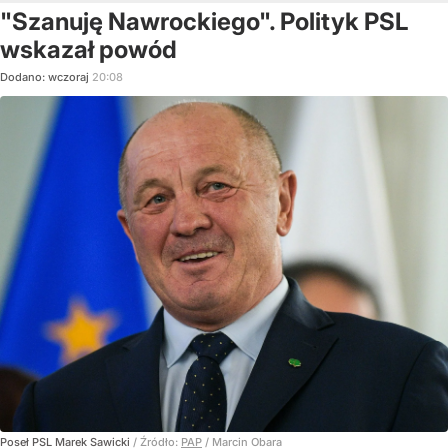
"Szanuję Nawrockiego". Polityk PSL
wskazał powód
Dodano:
wczoraj
20:08
Poseł PSL Marek Sawicki
/ Źródło:
PAP
/
Marcin Obara