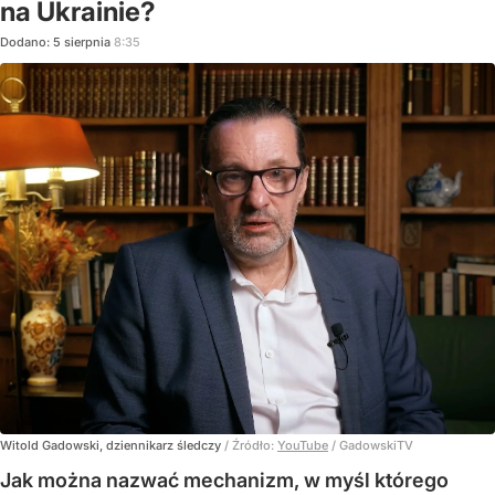
na Ukrainie?
Dodano:
5
sierpnia
8:35
Witold Gadowski, dziennikarz śledczy
/ Źródło:
YouTube
/
GadowskiTV
Jak można nazwać mechanizm, w myśl którego