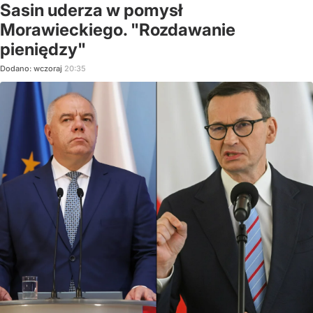
Sasin uderza w pomysł
Morawieckiego. "Rozdawanie
pieniędzy"
Dodano:
wczoraj
20:35