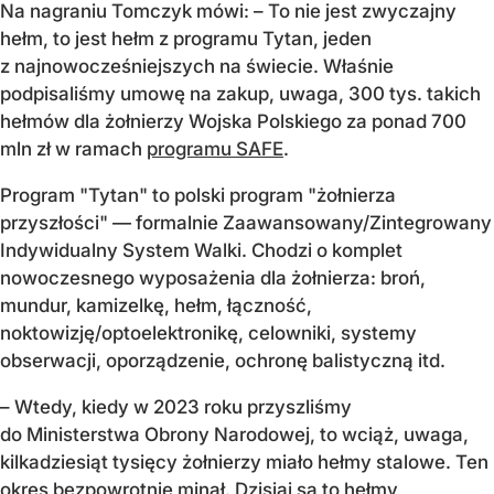
Na nagraniu Tomczyk mówi: – To nie jest zwyczajny
hełm, to jest hełm z programu Tytan, jeden
z najnowocześniejszych na świecie. Właśnie
podpisaliśmy umowę na zakup, uwaga, 300 tys. takich
hełmów dla żołnierzy Wojska Polskiego za ponad 700
mln zł w ramach
programu SAFE
.
Program "Tytan" to polski program "żołnierza
przyszłości" — formalnie Zaawansowany/Zintegrowany
Indywidualny System Walki. Chodzi o komplet
nowoczesnego wyposażenia dla żołnierza: broń,
mundur, kamizelkę, hełm, łączność,
noktowizję/optoelektronikę, celowniki, systemy
obserwacji, oporządzenie, ochronę balistyczną itd.
– Wtedy, kiedy w 2023 roku przyszliśmy
do Ministerstwa Obrony Narodowej, to wciąż, uwaga,
kilkadziesiąt tysięcy żołnierzy miało hełmy stalowe. Ten
okres bezpowrotnie minął. Dzisiaj są to hełmy