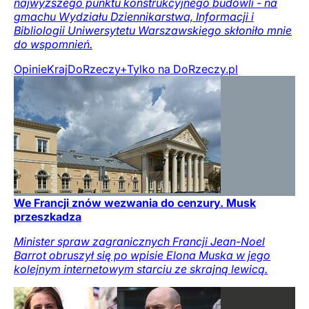
najwyższego punktu konstrukcyjnego budowli - na
gmachu Wydziału Dziennikarstwa, Informacji i
Bibliologii Uniwersytetu Warszawskiego skłoniło mnie
do wspomnień.
Opinie
Kraj
DoRzeczy+
Tylko na DoRzeczy.pl
We Francji znów wezwania do cenzury. Musk
przeszkadza
Minister spraw zagranicznych Francji Jean-Noel
Barrot obruszył się po wpisie Elona Muska w jego
kolejnym internetowym starciu ze skrajną lewicą.