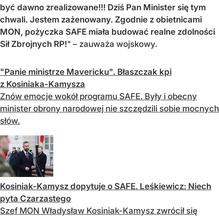
być dawno zrealizowane!!! Dziś Pan Minister się tym
chwali. Jestem zażenowany. Zgodnie z obietnicami
MON, pożyczka SAFE miała budować realne zdolności
Sił Zbrojnych RP!
" – zauważa wojskowy.
"Panie ministrze Mavericku". Błaszczak kpi
z Kosiniaka-Kamysza
Znów emocje wokół programu SAFE. Były i obecny
minister obrony narodowej nie szczędzili sobie mocnych
słów.
Kosiniak-Kamysz dopytuje o SAFE. Leśkiewicz: Niech
pyta Czarzastego
Szef MON Władysław Kosiniak-Kamysz zwrócił się