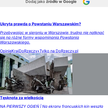
Dodaj jako
źródło w Google
Ukryta prawda o Powstaniu Warszawskim?
Przebywając w sierpniu w Warszawie, trudno nie natknąć
się na różne formy wspominania Powstania
Warszawskiego.
Opinie
Kraj
DoRzeczy+
Tylko na DoRzeczy.pl
Tęsknota za wielkością
NA PIERWSZY OGIEŃ | Na ekrany francuskich kin weszła