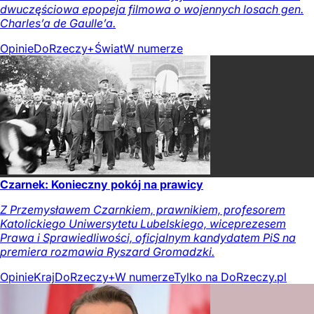
dwuczęściowa epopeja filmowa o wojennych losach gen.
Charles’a de Gaulle’a.
Opinie
DoRzeczy+
Świat
W numerze
Czarnek: Konieczny pokój na prawicy
Z Przemysławem Czarnkiem, prawnikiem, profesorem
Katolickiego Uniwersytetu Lubelskiego, wiceprezesem
Prawa i Sprawiedliwości, oficjalnym kandydatem PiS na
premiera rozmawia Ryszard Gromadzki.
Opinie
Kraj
DoRzeczy+
W numerze
Tylko na DoRzeczy.pl