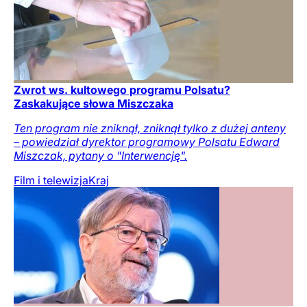
Zwrot ws. kultowego programu Polsatu?
Zaskakujące słowa Miszczaka
Ten program nie zniknął, zniknął tylko z dużej anteny
– powiedział dyrektor programowy Polsatu Edward
Miszczak, pytany o "Interwencję".
Film i telewizja
Kraj