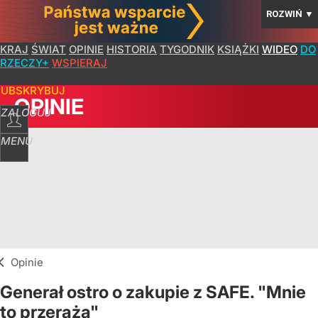
ROZWIŃ
▼
KRAJ
ŚWIAT
OPINIE
HISTORIA
TYGODNIK
KSIĄŻKI
WIDEO
DO
RZECZY+
WSPIERAJ
SUBSKRYBUJ
OPINIE
ZALOGUJ
MENU
Opinie
Generał ostro o zakupie z SAFE. "Mnie
to przeraża"