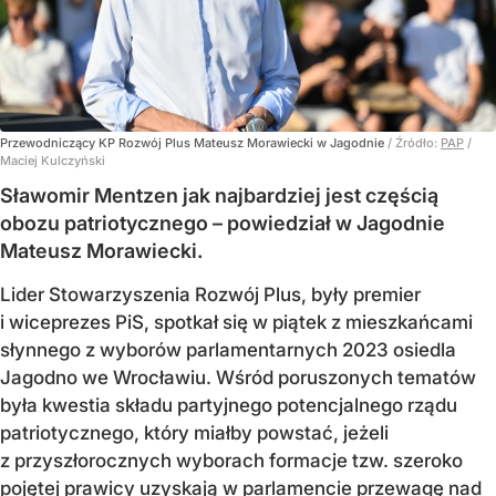
Przewodniczący KP Rozwój Plus Mateusz Morawiecki w Jagodnie
/ Źródło:
PAP
/
Maciej Kulczyński
Sławomir Mentzen jak najbardziej jest częścią
obozu patriotycznego – powiedział w Jagodnie
Mateusz Morawiecki.
Lider Stowarzyszenia Rozwój Plus, były premier
i wiceprezes PiS, spotkał się w piątek z mieszkańcami
słynnego z wyborów parlamentarnych 2023 osiedla
Jagodno we Wrocławiu. Wśród poruszonych tematów
była kwestia składu partyjnego potencjalnego rządu
patriotycznego, który miałby powstać, jeżeli
z przyszłorocznych wyborach formacje tzw. szeroko
pojętej prawicy uzyskają w parlamencie przewagę nad