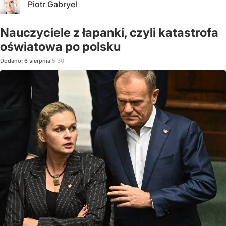
Piotr Gabryel
Nauczyciele z łapanki, czyli katastrofa
oświatowa po polsku
Dodano:
6
sierpnia
5:30