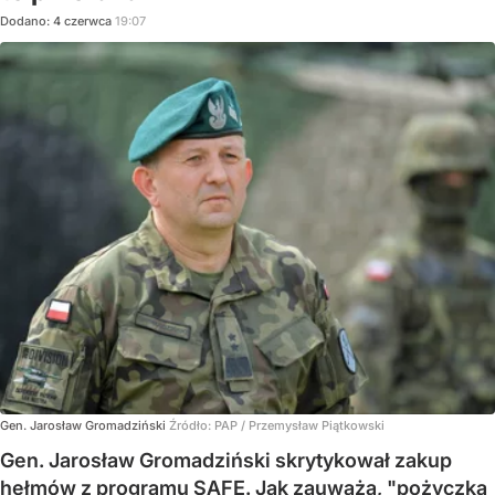
Dodano:
4
czerwca
19:07
Gen. Jarosław Gromadziński
Źródło:
PAP
/
Przemysław Piątkowski
Gen. Jarosław Gromadziński skrytykował zakup
hełmów z programu SAFE. Jak zauważa, "pożyczka