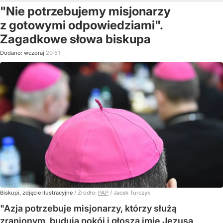
"Nie potrzebujemy misjonarzy
z gotowymi odpowiedziami".
Zagadkowe słowa biskupa
Dodano:
wczoraj
20:51
Biskupi, zdjęcie ilustracyjne
/ Źródło:
PAP
/
Jacek Turczyk
"Azja potrzebuje misjonarzy, którzy służą
zranionym, budują pokój i głoszą imię Jezusa