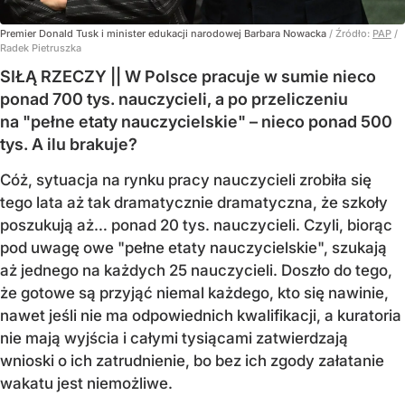
Premier Donald Tusk i minister edukacji narodowej Barbara Nowacka
/ Źródło:
PAP
/
Radek Pietruszka
SIŁĄ RZECZY || W Polsce pracuje w sumie nieco
ponad 700 tys. nauczycieli, a po przeliczeniu
na "pełne etaty nauczycielskie" – nieco ponad 500
tys. A ilu brakuje?
Cóż, sytuacja na rynku pracy nauczycieli zrobiła się
tego lata aż tak dramatycznie dramatyczna, że szkoły
poszukują aż… ponad 20 tys. nauczycieli. Czyli, biorąc
pod uwagę owe "pełne etaty nauczycielskie", szukają
aż jednego na każdych 25 nauczycieli. Doszło do tego,
że gotowe są przyjąć niemal każdego, kto się nawinie,
nawet jeśli nie ma odpowiednich kwalifikacji, a kuratoria
nie mają wyjścia i całymi tysiącami zatwierdzają
wnioski o ich zatrudnienie, bo bez ich zgody załatanie
wakatu jest niemożliwe.