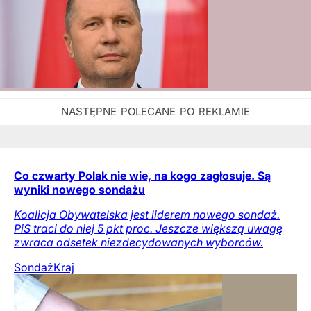
Co czwarty Polak nie wie, na kogo zagłosuje. Są
wyniki nowego sondażu
Koalicja Obywatelska jest liderem nowego sondaż.
PiS traci do niej 5 pkt proc. Jeszcze większą uwagę
zwraca odsetek niezdecydowanych wyborców.
Sondaż
Kraj