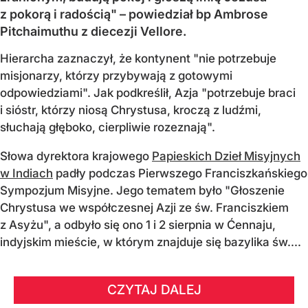
z pokorą i radością" – powiedział bp Ambrose
Pitchaimuthu z diecezji Vellore.
Hierarcha zaznaczył, że kontynent "nie potrzebuje
misjonarzy, którzy przybywają z gotowymi
odpowiedziami". Jak podkreślił, Azja "potrzebuje braci
i sióstr, którzy niosą Chrystusa, kroczą z ludźmi,
słuchają głęboko, cierpliwie rozeznają".
Słowa dyrektora krajowego
Papieskich Dzieł Misyjnych
w Indiach
padły podczas Pierwszego Franciszkańskiego
Sympozjum Misyjne. Jego tematem było "Głoszenie
Chrystusa we współczesnej Azji ze św. Franciszkiem
z Asyżu", a odbyło się ono 1 i 2 sierpnia w Ćennaju,
indyjskim mieście, w którym znajduje się bazylika św....
CZYTAJ DALEJ