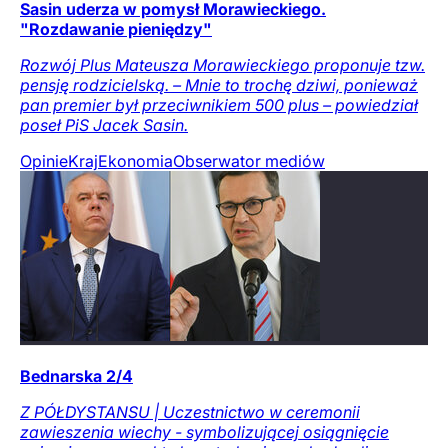
Sasin uderza w pomysł Morawieckiego.
"Rozdawanie pieniędzy"
Rozwój Plus Mateusza Morawieckiego proponuje tzw.
pensję rodzicielską. – Mnie to trochę dziwi, ponieważ
pan premier był przeciwnikiem 500 plus – powiedział
poseł PiS Jacek Sasin.
Opinie
Kraj
Ekonomia
Obserwator mediów
Bednarska 2/4
Z PÓŁDYSTANSU | Uczestnictwo w ceremonii
zawieszenia wiechy - symbolizującej osiągnięcie