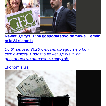
Nawet 3,5 tys. zł na gospodarstwo domowe. Termin
mija 31 sierpnia
Do 31 sierpnia 2026 r. można ubiegać się o bon
ciepłowniczy. Chodzi o nawet 3,5 tys. zł na
gospodarstwo domowe za cały rok.
Ekonomia
Kraj