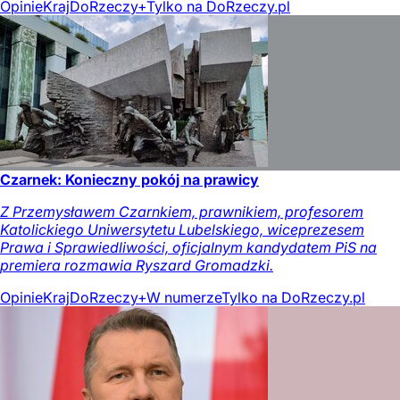
Opinie
Kraj
DoRzeczy+
Tylko na DoRzeczy.pl
Czarnek: Konieczny pokój na prawicy
Z Przemysławem Czarnkiem, prawnikiem, profesorem
Katolickiego Uniwersytetu Lubelskiego, wiceprezesem
Prawa i Sprawiedliwości, oficjalnym kandydatem PiS na
premiera rozmawia Ryszard Gromadzki.
Opinie
Kraj
DoRzeczy+
W numerze
Tylko na DoRzeczy.pl