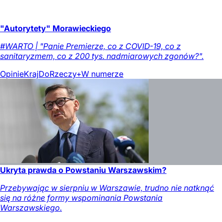
"Autorytety" Morawieckiego
#WARTO | "Panie Premierze, co z COVID-19, co z
sanitaryzmem, co z 200 tys. nadmiarowych zgonów?".
Opinie
Kraj
DoRzeczy+
W numerze
Ukryta prawda o Powstaniu Warszawskim?
Przebywając w sierpniu w Warszawie, trudno nie natknąć
się na różne formy wspominania Powstania
Warszawskiego.