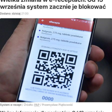
września system zacznie je blokować
Dodano:
dzisiaj
21:00
System e-recept
/ Źródło:
PAP
/
Przemysław Piątkowski