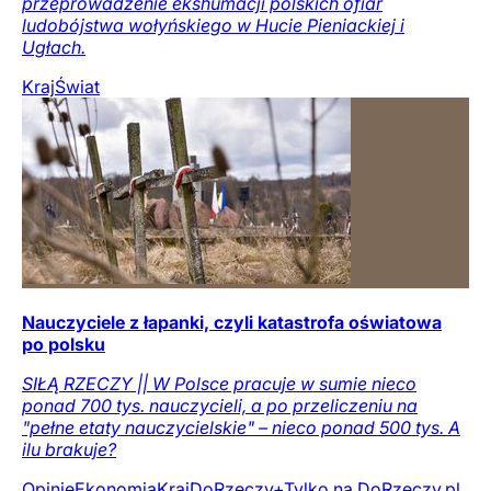
przeprowadzenie ekshumacji polskich ofiar
ludobójstwa wołyńskiego w Hucie Pieniackiej i
Ugłach.
Kraj
Świat
Nauczyciele z łapanki, czyli katastrofa oświatowa
po polsku
SIŁĄ RZECZY || W Polsce pracuje w sumie nieco
ponad 700 tys. nauczycieli, a po przeliczeniu na
"pełne etaty nauczycielskie" – nieco ponad 500 tys. A
ilu brakuje?
Opinie
Ekonomia
Kraj
DoRzeczy+
Tylko na DoRzeczy.pl