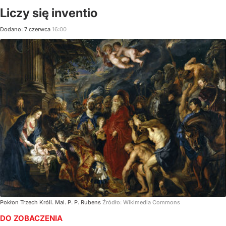
Liczy się inventio
Dodano:
7
czerwca
16:00
Pokłon Trzech Króli. Mal. P. P. Rubens
Źródło:
Wikimedia Commons
DO ZOBACZENIA