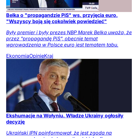
Belka o "propagandzie PiS" ws. przyjęcia euro.
"Wszyscy boją się cokolwiek powiedzieć"
Były premier i były prezes NBP Marek Belka uważa, że
przez "propagandę PiS", obecnie temat
wprowadzenia w Polsce euro jest tematem tabu.
Ekonomia
Opinie
Kraj
Ekshumacje na Wołyniu. Władze Ukrainy ogłosiły
decyzję
Ukraiński IPN poinformował, że jest zgoda na