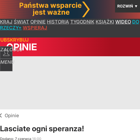
ROZWIŃ
▼
KRAJ
ŚWIAT
OPINIE
HISTORIA
TYGODNIK
KSIĄŻKI
WIDEO
DO
RZECZY+
WSPIERAJ
SUBSKRYBUJ
OPINIE
ZALOGUJ
MENU
Opinie
Lasciate ogni speranza!
Dodano:
7
czerwca
16:00