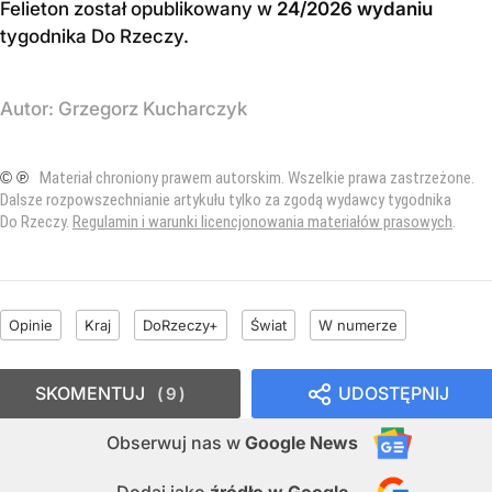
Felieton został opublikowany w
24/2026 wydaniu
tygodnika Do Rzeczy
.
Autor:
Grzegorz Kucharczyk
© ℗
Materiał chroniony prawem autorskim. Wszelkie prawa zastrzeżone.
Dalsze rozpowszechnianie artykułu tylko za zgodą wydawcy tygodnika
Do Rzeczy.
Regulamin i warunki licencjonowania materiałów prasowych
.
Opinie
Kraj
DoRzeczy+
Świat
W numerze
SKOMENTUJ
UDOSTĘPNIJ
9
Obserwuj nas
w
Google News
Dodaj jako
źródło w Google