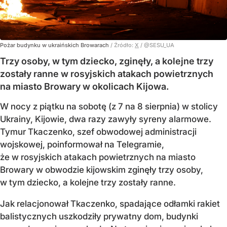
Pożar budynku w ukraińskich Browarach
/ Źródło:
X
/
@SESU_UA
Trzy osoby, w tym dziecko, zginęły, a kolejne trzy
zostały ranne w rosyjskich atakach powietrznych
na miasto Browary w okolicach Kijowa.
W nocy z piątku na sobotę (z 7 na 8 sierpnia) w stolicy
Ukrainy, Kijowie, dwa razy zawyły syreny alarmowe.
Tymur Tkaczenko, szef obwodowej administracji
wojskowej, poinformował na Telegramie,
że w rosyjskich atakach powietrznych na miasto
Browary w obwodzie kijowskim zginęły trzy osoby,
w tym dziecko, a kolejne trzy zostały ranne.
Jak relacjonował Tkaczenko, spadające odłamki rakiet
balistycznych uszkodziły prywatny dom, budynki