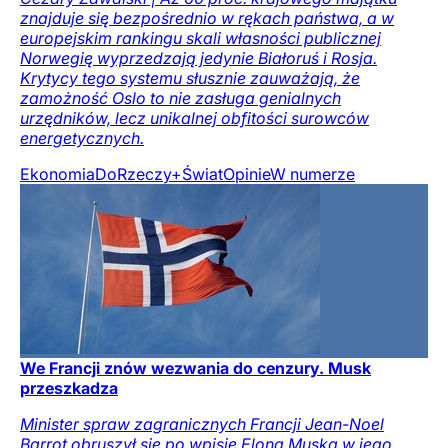
znajduje się bezpośrednio w rękach państwa, a w
europejskim rankingu skali własności publicznej
Norwegię wyprzedzają jedynie Białoruś i Rosja.
Krytycy tego systemu słusznie zauważają, że
zamożność Oslo to nie zasługa genialnych
urzędników, lecz unikalnej obfitości surowców
energetycznych.
Ekonomia
DoRzeczy+
Świat
Opinie
W numerze
We Francji znów wezwania do cenzury. Musk
przeszkadza
Minister spraw zagranicznych Francji Jean-Noel
Barrot obruszył się po wpisie Elona Muska w jego