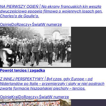
NA PIERWSZY OGIEŃ | Na ekrany francuskich kin weszła
dwuczęściowa epopeja filmowa o wojennych losach gen.
Charles’a de Gaulle’a.
Opinie
DoRzeczy+
Świat
W numerze
Powrót tercios i zagadka
Z INNEJ PERSPEKTYWY | Był czas, gdy Europę – od
Niderlandów po Italię – przemierzały i siały w niej postrach
zwarte formacje hiszpańskiej piechoty – tercios.
Opinie
Kraj
DoRzeczy+
Świat
W numerze