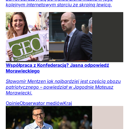
kolejnym internetowym starciu ze skrajną lewicą.
Współpraca z Konfederacją? Jasna odpowiedź
Morawieckiego
Sławomir Mentzen jak najbardziej jest częścią obozu
patriotycznego – powiedział w Jagodnie Mateusz
Morawiecki.
Opinie
Obserwator mediów
Kraj