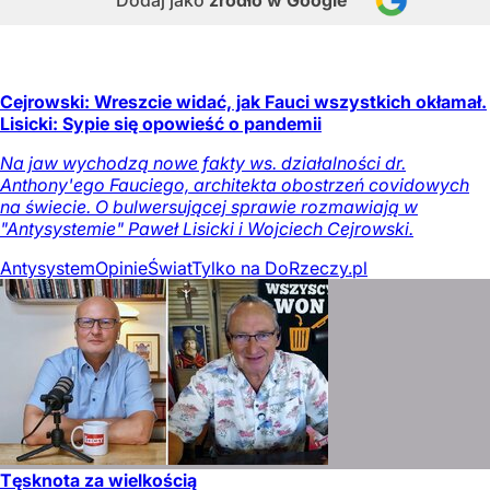
Cejrowski: Wreszcie widać, jak Fauci wszystkich okłamał.
Lisicki: Sypie się opowieść o pandemii
Na jaw wychodzą nowe fakty ws. działalności dr.
Anthony'ego Fauciego, architekta obostrzeń covidowych
na świecie. O bulwersującej sprawie rozmawiają w
"Antysystemie" Paweł Lisicki i Wojciech Cejrowski.
Antysystem
Opinie
Świat
Tylko na DoRzeczy.pl
Tęsknota za wielkością