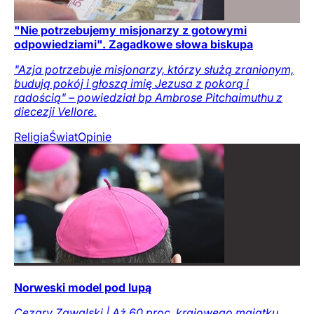
"Nie potrzebujemy misjonarzy z gotowymi
odpowiedziami". Zagadkowe słowa biskupa
"Azja potrzebuje misjonarzy, którzy służą zranionym,
budują pokój i głoszą imię Jezusa z pokorą i
radością" – powiedział bp Ambrose Pitchaimuthu z
diecezji Vellore.
Religia
Świat
Opinie
Norweski model pod lupą
Cezary Zawalski | Aż 60 proc. krajowego majątku