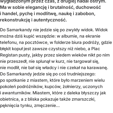
wygładzonym przez czas, z drugiej nadal ostrym.
Ma w sobie elegancję i brutalność, duchowość
i handel, pychę i modlitwę, naukę i zabobon,
rekonstrukcję i autentyczność.
Do Samarkandy nie jedzie się po zwykły widok. Widok
można dziś kupić wszędzie: w albumie, na ekranie
telefonu, na pocztówce, w folderze biura podróży, gdzie
błękit kopuł jest zawsze czystszy niż niebo, a Plac
Registan pusty, jakby przez siedem wieków nikt po nim
nie przeszedł, nie splunął w kurz, nie targował się,
nie modlił, nie bał się władcy i nie czekał na karawanę.
Do Samarkandy jedzie się po coś trudniejszego:
po spotkanie z miastem, które było marzeniem wielu
pokoleń podróżników, kupców, żołnierzy, uczonych
i awanturników. Miastem, które z daleka błyszczy jak
obietnica, a z bliska pokazuje także zmarszczki,
pęknięcia tynku, zmęczenie...