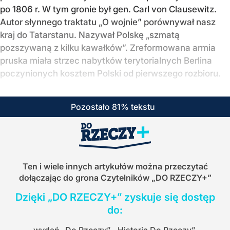
po 1806 r. W tym gronie był gen. Carl von Clausewitz.
Autor słynnego traktatu „O wojnie” porównywał nasz
kraj do Tatarstanu. Nazywał Polskę „szmatą
pozszywaną z kilku kawałków”. Zreformowana armia
pruska miała strzec nabytków terytorialnych Berlina
poczynionych kosztem Polski od pierwszego rozbioru.
Pozostało 81% tekstu
Ten i wiele innych artykułów można przeczytać
dołączając do grona Czytelników
„DO RZECZY+”
Dzięki „DO RZECZY+” zyskuje się dostęp
do:
wydań „Do Rzeczy”, „Historia Do Rzeczy”,