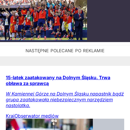
15-latek zaatakowany na Dolnym Śląsku. Trwa
obława za sprawcą
W Kamiennej Górze na Dolnym Śląsku napastnik bądź
grupa zaatakowała niebezpiecznym narzędziem
nastolatka.
Kraj
Obserwator mediów