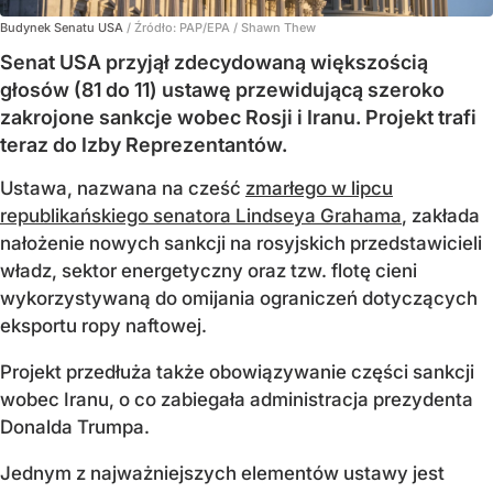
Budynek Senatu USA
/ Źródło:
PAP/EPA
/
Shawn Thew
Senat USA przyjął zdecydowaną większością
głosów (81 do 11) ustawę przewidującą szeroko
zakrojone sankcje wobec Rosji i Iranu. Projekt trafi
teraz do Izby Reprezentantów.
Ustawa, nazwana na cześć
zmarłego w lipcu
republikańskiego senatora Lindseya Grahama
, zakłada
nałożenie nowych sankcji na rosyjskich przedstawicieli
władz, sektor energetyczny oraz tzw. flotę cieni
wykorzystywaną do omijania ograniczeń dotyczących
eksportu ropy naftowej.
Projekt przedłuża także obowiązywanie części sankcji
wobec Iranu, o co zabiegała administracja prezydenta
Donalda Trumpa.
Jednym z najważniejszych elementów ustawy jest