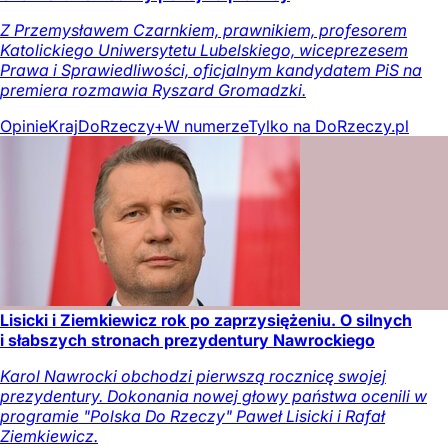
Z Przemysławem Czarnkiem, prawnikiem, profesorem
Katolickiego Uniwersytetu Lubelskiego, wiceprezesem
Prawa i Sprawiedliwości, oficjalnym kandydatem PiS na
premiera rozmawia Ryszard Gromadzki.
Opinie
Kraj
DoRzeczy+
W numerze
Tylko na DoRzeczy.pl
Lisicki i Ziemkiewicz rok po zaprzysiężeniu. O silnych
i słabszych stronach prezydentury Nawrockiego
Karol Nawrocki obchodzi pierwszą rocznicę swojej
prezydentury. Dokonania nowej głowy państwa ocenili w
programie "Polska Do Rzeczy" Paweł Lisicki i Rafał
Ziemkiewicz.