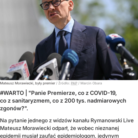
Mateusz Morawiecki, były premier
/ Źródło:
PAP
/
Marcin Obara
#WARTO | "Panie Premierze, co z COVID-19,
co z sanitaryzmem, co z 200 tys. nadmiarowych
zgonów?".
Na pytanie jednego z widzów kanału Rymanowski Live
Mateusz Morawiecki odparł, że wobec nieznanej
epidemii musiał zaufać epidemiologom, jedynym