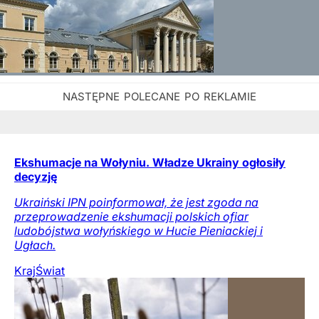
Ekshumacje na Wołyniu. Władze Ukrainy ogłosiły
decyzję
Ukraiński IPN poinformował, że jest zgoda na
przeprowadzenie ekshumacji polskich ofiar
ludobójstwa wołyńskiego w Hucie Pieniackiej i
Ugłach.
Kraj
Świat