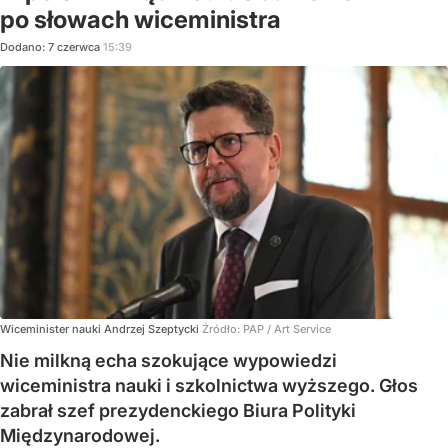
po słowach wiceministra
Dodano:
7
czerwca
15:39
Wiceminister nauki Andrzej Szeptycki
Źródło:
PAP
/
Art Service
Nie milkną echa szokujące wypowiedzi
wiceministra nauki i szkolnictwa wyższego. Głos
zabrał szef prezydenckiego Biura Polityki
Międzynarodowej.