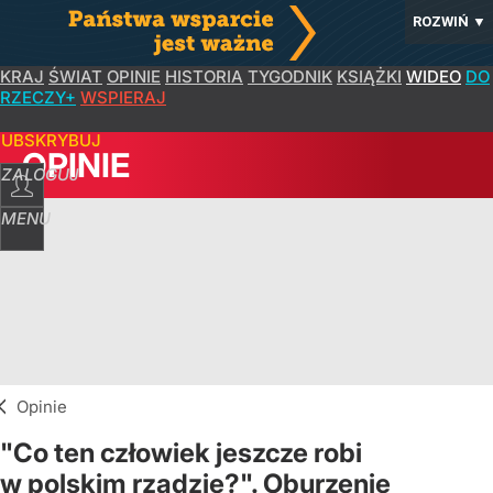
ROZWIŃ
▼
KRAJ
ŚWIAT
OPINIE
HISTORIA
TYGODNIK
KSIĄŻKI
WIDEO
DO
RZECZY+
WSPIERAJ
SUBSKRYBUJ
OPINIE
ZALOGUJ
MENU
Opinie
"Co ten człowiek jeszcze robi
w polskim rządzie?". Oburzenie