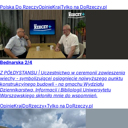
Polska Do Rzeczy
Opinie
Kraj
Tylko na DoRzeczy.pl
Bednarska 2/4
Z PÓŁDYSTANSU | Uczestnictwo w ceremonii zawieszenia
wiechy - symbolizującej osiągnięcie najwyższego punktu
konstrukcyjnego budowli - na gmachu Wydziału
Dziennikarstwa, Informacji i Bibliologii Uniwersytetu
Warszawskiego skłoniło mnie do wspomnień.
Opinie
Kraj
DoRzeczy+
Tylko na DoRzeczy.pl