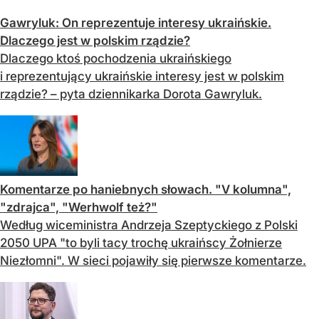
Gawryluk: On reprezentuje interesy ukraińskie.
Dlaczego jest w polskim rządzie?
Dlaczego ktoś pochodzenia ukraińskiego
i reprezentujący ukraińskie interesy jest w polskim
rządzie? – pyta dziennikarka Dorota Gawryluk.
Komentarze po haniebnych słowach. "V kolumna",
"zdrajca", "Werhwolf też?"
Według wiceministra Andrzeja Szeptyckiego z Polski
2050 UPA "to byli tacy trochę ukraińscy Żołnierze
Niezłomni". W sieci pojawiły się pierwsze komentarze.