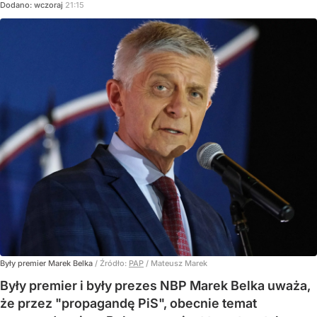
Dodano:
wczoraj
21:15
Były premier Marek Belka
/ Źródło:
PAP
/
Mateusz Marek
Były premier i były prezes NBP Marek Belka uważa,
że przez "propagandę PiS", obecnie temat