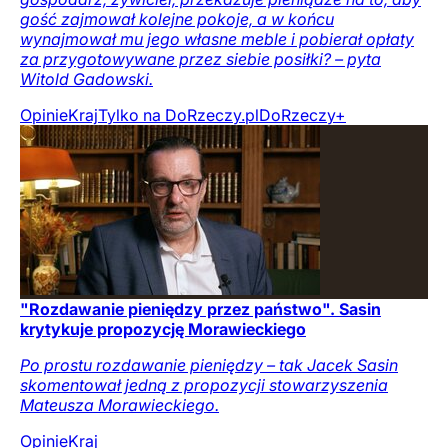
gość zajmował kolejne pokoje, a w końcu
wynajmował mu jego własne meble i pobierał opłaty
za przygotowywane przez siebie posiłki? – pyta
Witold Gadowski.
Opinie
Kraj
Tylko na DoRzeczy.pl
DoRzeczy+
"Rozdawanie pieniędzy przez państwo". Sasin
krytykuje propozycję Morawieckiego
Po prostu rozdawanie pieniędzy – tak Jacek Sasin
skomentował jedną z propozycji stowarzyszenia
Mateusza Morawieckiego.
Opinie
Kraj