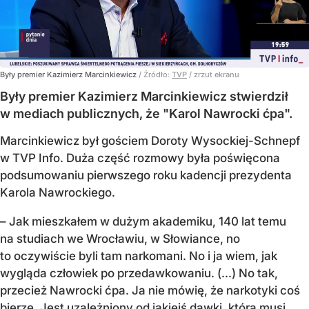
Były premier Kazimierz Marcinkiewicz
/ Źródło:
TVP
/
zrzut ekranu
Były premier Kazimierz Marcinkiewicz stwierdził
w mediach publicznych, że "Karol Nawrocki ćpa".
Marcinkiewicz był gościem Doroty Wysockiej-Schnepf
w TVP Info. Duża część rozmowy była poświęcona
podsumowaniu pierwszego roku kadencji prezydenta
Karola Nawrockiego.
– Jak mieszkałem w dużym akademiku, 140 lat temu
na studiach we Wrocławiu, w Słowiance, no
to oczywiście byli tam narkomani. No i ja wiem, jak
wygląda człowiek po przedawkowaniu. (...) No tak,
przecież Nawrocki ćpa. Ja nie mówię, że narkotyki coś
bierze. Jest uzależniony od jakiejś dawki, którą musi