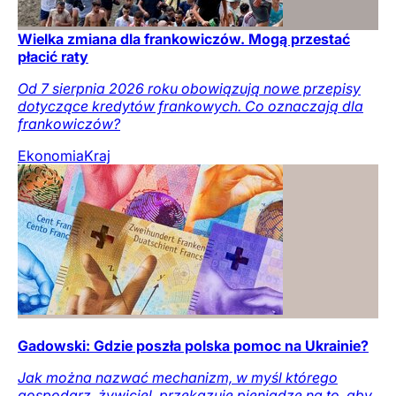
Wielka zmiana dla frankowiczów. Mogą przestać
płacić raty
Od 7 sierpnia 2026 roku obowiązują nowe przepisy
dotyczące kredytów frankowych. Co oznaczają dla
frankowiczów?
Ekonomia
Kraj
Gadowski: Gdzie poszła polska pomoc na Ukrainie?
Jak można nazwać mechanizm, w myśl którego
gospodarz, żywiciel, przekazuje pieniądze na to, aby