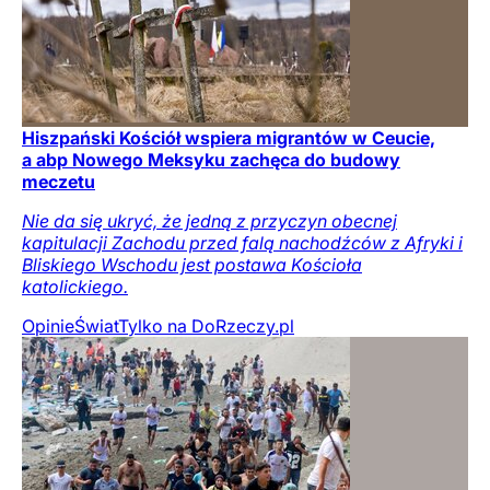
Hiszpański Kościół wspiera migrantów w Ceucie,
a abp Nowego Meksyku zachęca do budowy
meczetu
Nie da się ukryć, że jedną z przyczyn obecnej
kapitulacji Zachodu przed falą nachodźców z Afryki i
Bliskiego Wschodu jest postawa Kościoła
katolickiego.
Opinie
Świat
Tylko na DoRzeczy.pl