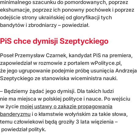
minimalnego szacunku do pomordowanych, poprzez
ekshumacje, poprzez ich ponowny pochówek i poprzez
odejście strony ukraińskiej od gloryfikacji tych
bandytów i zbrodniarzy – powiedział.
PiS chce dymisji Szeptyckiego
Poseł Przemysław Czarnek, kandydat PiS na premiera,
zapowiedział w rozmowie z portalem wPolityce.pl,
że jego ugrupowanie podejmie próbę usunięcia Andrzeja
Szeptyckiego ze stanowiska wiceministra nauki.
– Będziemy żądać jego dymisji. Dla takich ludzi
nie ma miejsca w polskiej polityce i nauce. Po wejściu
w życie
mojej ustawy o zakazie propagowania
banderyzmu
i o kłamstwie wołyńskim za takie słowa,
temu człowiekowi będą groziły 3 lata więzienia –
powiedział polityk.