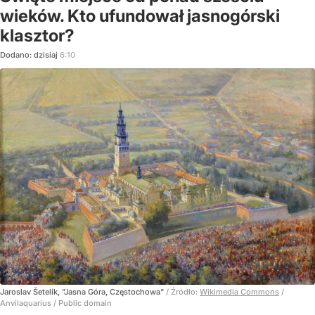
wieków. Kto ufundował jasnogórski
klasztor?
Dodano:
dzisiaj
6:10
Jaroslav Šetelík, "Jasna Góra, Częstochowa"
/ Źródło:
Wikimedia Commons
/
Anvilaquarius / Public domain