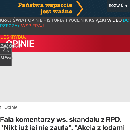
ROZWIŃ
▼
KRAJ
ŚWIAT
OPINIE
HISTORIA
TYGODNIK
KSIĄŻKI
WIDEO
DO
RZECZY+
WSPIERAJ
SUBSKRYBUJ
OPINIE
ZALOGUJ
MENU
Opinie
Fala komentarzy ws. skandalu z RPD.
"Nikt już jej nie zaufa", "Akcja z lodami