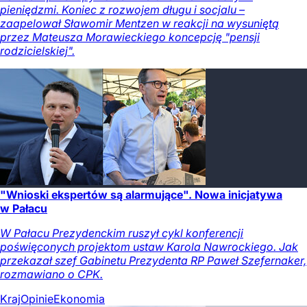
pieniędzmi. Koniec z rozwojem długu i socjalu –
zaapelował Sławomir Mentzen w reakcji na wysuniętą
przez Mateusza Morawieckiego koncepcję "pensji
rodzicielskiej".
"Wnioski ekspertów są alarmujące". Nowa inicjatywa
w Pałacu
W Pałacu Prezydenckim ruszył cykl konferencji
poświęconych projektom ustaw Karola Nawrockiego. Jak
przekazał szef Gabinetu Prezydenta RP Paweł Szefernaker,
rozmawiano o CPK.
Kraj
Opinie
Ekonomia