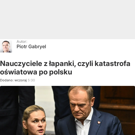
Autor:
Piotr Gabryel
Nauczyciele z łapanki, czyli katastrofa
oświatowa po polsku
Dodano:
wczoraj
5:30