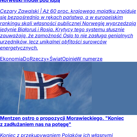
Norweski model pod lupą
Cezary Zawalski | Aż 60 proc. krajowego majątku znajduje
się bezpośrednio w rękach państwa, a w europejskim
rankingu skali własności publicznej Norwegię wyprzedzają
jedynie Białoruś i Rosja. Krytycy tego systemu słusznie
zauważają, że zamożność Oslo to nie zasługa genialnych
urzędników, lecz unikalnej obfitości surowców
energetycznych.
Ekonomia
DoRzeczy+
Świat
Opinie
W numerze
Mentzen ostro o propozycji Morawieckiego. "Koniec
z zadłużaniem nas na potęgę"
Koniec z przekupywaniem Polaków ich własnymi