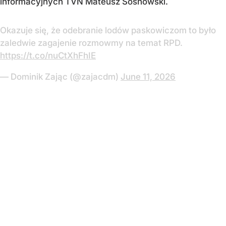
informacyjnych TVN Mateusz Sosnowski.
Okazuje się, że odebranie lodów paskowiczom to było
zaledwie zagajenie rozmowmy na temat RPD.
https://t.co/nuCtXhFhIE
— Dominik Zając (@zajacdm)
June 11, 2026