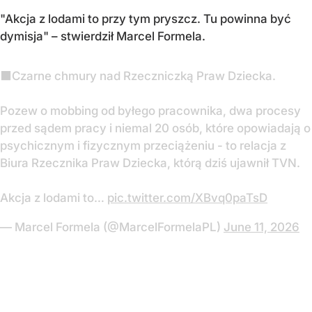
"
Akcja z lodami to przy tym pryszcz. Tu powinna być
dymisja"
– stwierdził Marcel Formela.
⬛️Czarne chmury nad Rzeczniczką Praw Dziecka.
Pozew o mobbing od byłego pracownika, dwa procesy
przed sądem pracy i niemal 20 osób, które opowiadają o
psychicznym i fizycznym przeciążeniu - to relacja z
Biura Rzecznika Praw Dziecka, którą dziś ujawnił TVN.
Akcja z lodami to…
pic.twitter.com/XBvq0paTsD
— Marcel Formela (@MarcelFormelaPL)
June 11, 2026