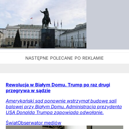
Rewolucja w Białym Domu. Trump po raz drugi
przegrywa w sądzie
Amerykański sąd ponownie wstrzymał budowę sali
balowej przy Białym Domu. Administracja prezydenta
USA Donalda Trumpa zapowiada odwołanie.
Świat
Obserwator mediów