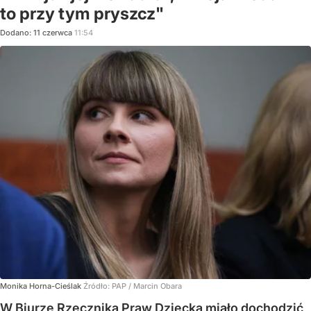
to przy tym pryszcz"
Dodano:
11
czerwca
11:54
Monika Horna-Cieślak
Źródło:
PAP
/
Marcin Obara
W Biurze Rzecznika Praw Dziecka miało dochodzić