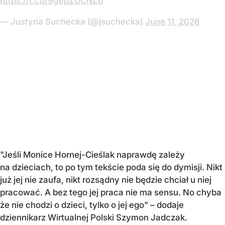
https://t.co/9g6pZUCNLp
— Justyna Suchecka (@jsuchecka)
June 11, 2026
"Jeśli Monice Hornej-Cieślak naprawdę zależy
na dzieciach, to po tym tekście poda się do dymisji. Nikt
już jej nie zaufa, nikt rozsądny nie będzie chciał u niej
pracować. A bez tego jej praca nie ma sensu. No chyba
że nie chodzi o dzieci, tylko o jej ego" – dodaje
dziennikarz Wirtualnej Polski Szymon Jadczak.