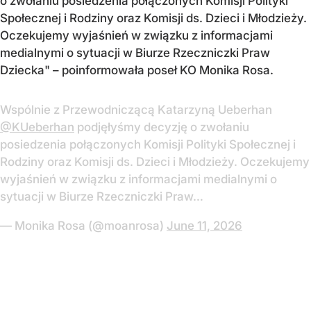
o zwołaniu posiedzenia połączonych Komisji Polityki
Społecznej i Rodziny oraz Komisji ds. Dzieci i Młodzieży.
Oczekujemy wyjaśnień w związku z informacjami
medialnymi o sytuacji w Biurze Rzeczniczki Praw
Dziecka" – poinformowała poseł KO Monika Rosa.
Wspólnie z Przewodniczącą Katarzyną Ueberhan
@KUeberhan
podjęłyśmy decyzję o zwołaniu
posiedzenia połączonych Komisji Polityki Społecznej i
Rodziny oraz Komisji ds. Dzieci i Młodzieży. Oczekujemy
wyjaśnień w związku z informacjami medialnymi o
sytuacji w Biurze Rzeczniczki Praw…
— Monika Rosa (@moanrosa)
June 11, 2026