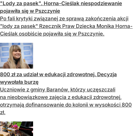
"Lody za pasek". Horna-Cieślak niespodziewanie
pojawiła się w Pszczynie
Po fali krytyki związanej ze sprawą zakończenia akcji
"lody za pasek" Rzecznik Praw Dziecka Monika Horna-
Cieślak osobiście pojawiła się w Pszczynie.
800 zł za udział w edukacji zdrowotnej. Decyzja
wywołała burzę
Uczniowie z gminy Baranów, którzy uczęszczali
na nieobowiązkowe zajęcia z edukacji zdrowotnej,
otrzymają dofinansowanie do kolonii w wysokości 800
zł.