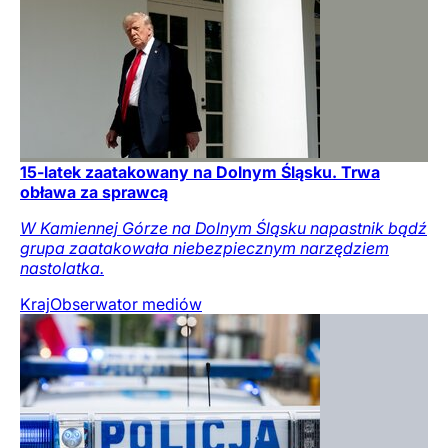
15-latek zaatakowany na Dolnym Śląsku. Trwa
obława za sprawcą
W Kamiennej Górze na Dolnym Śląsku napastnik bądź
grupa zaatakowała niebezpiecznym narzędziem
nastolatka.
Kraj
Obserwator mediów