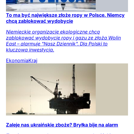
To ma być największe złoże ropy w Polsce. Niemcy
chcą zablokować wydobycie
Niemieckie organizacje ekologiczne chcą
zablokować wydobycie ropy i gazu ze złoża Wolin
East – alarmuje "Nasz Dziennik". Dla Polski to
kluczowa inwestycja.
Ekonomia
Kraj
Zaleje nas ukraińskie zboże? Bryłka bije na alarm