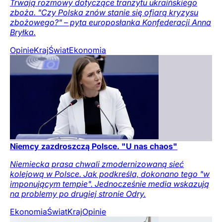
Trwają rozmowy dotyczące tranzytu ukraińskiego
zboża. "Czy Polska znów stanie się ofiarą kryzysu
zbożowego?" – pyta europosłanka Konfederacji Anna
Bryłka.
Opinie
Kraj
Świat
Ekonomia
Niemcy zazdroszczą Polsce. "U nas chaos"
Niemiecka prasa chwali zmodernizowaną sieć
kolejową w Polsce. Jak podkreśla, dokonano tego "w
imponującym tempie". Jednocześnie media wskazują
na problemy po drugiej stronie Odry.
Ekonomia
Świat
Kraj
Opinie