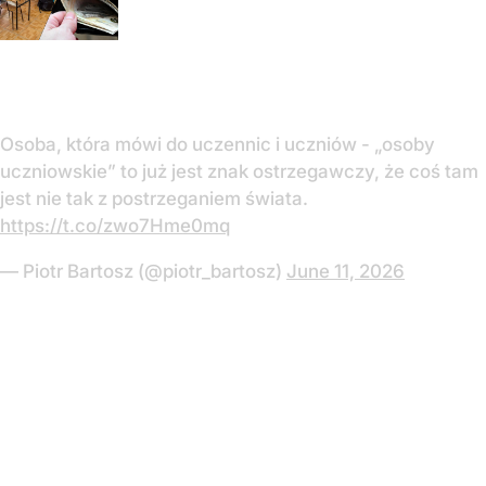
Osoba, która mówi do uczennic i uczniów - „osoby
uczniowskie” to już jest znak ostrzegawczy, że coś tam
jest nie tak z postrzeganiem świata.
https://t.co/zwo7Hme0mq
— Piotr Bartosz (@piotr_bartosz)
June 11, 2026