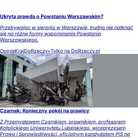
Ukryta prawda o Powstaniu Warszawskim?
Przebywając w sierpniu w Warszawie, trudno nie natknąć
się na różne formy wspominania Powstania
Warszawskiego.
Opinie
Kraj
DoRzeczy+
Tylko na DoRzeczy.pl
Czarnek: Konieczny pokój na prawicy
Z Przemysławem Czarnkiem, prawnikiem, profesorem
Katolickiego Uniwersytetu Lubelskiego, wiceprezesem
Prawa i Sprawiedliwości, oficjalnym kandydatem PiS na