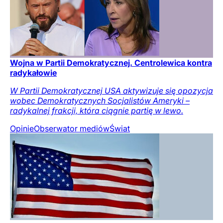
Wojna w Partii Demokratycznej. Centrolewica kontra
radykałowie
W Partii Demokratycznej USA aktywizuje się opozycja
wobec Demokratycznych Socjalistów Ameryki –
radykalnej frakcji, która ciągnie partię w lewo.
Opinie
Obserwator mediów
Świat