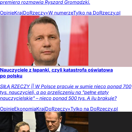
premiera rozmawia Ryszard Gromadzki.
Opinie
Kraj
DoRzeczy+
W numerze
Tylko na DoRzeczy.pl
Nauczyciele z łapanki, czyli katastrofa oświatowa
po polsku
SIŁĄ RZECZY || W Polsce pracuje w sumie nieco ponad 700
tys. nauczycieli, a po przeliczeniu na "pełne etaty
nauczycielskie" – nieco ponad 500 tys. A ilu brakuje?
Opinie
Ekonomia
Kraj
DoRzeczy+
Tylko na DoRzeczy.pl