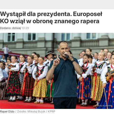
Wystąpił dla prezydenta. Europoseł
KO wziął w obronę znanego rapera
Dodano:
dzisiaj
10:29
Raper Eldo
/ Źródło:
Mikołaj Bujak / KPRP