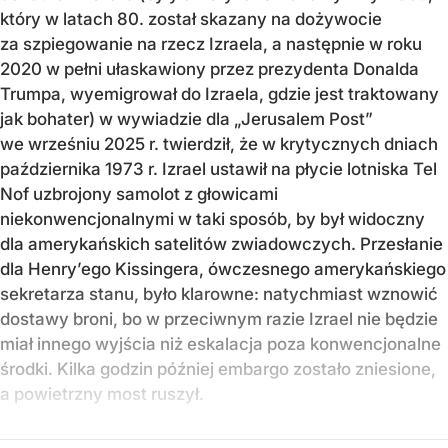
który w latach 80. został skazany na dożywocie
za szpiegowanie na rzecz Izraela, a następnie w roku
2020 w pełni ułaskawiony przez prezydenta Donalda
Trumpa, wyemigrował do Izraela, gdzie jest traktowany
jak bohater) w wywiadzie dla „Jerusalem Post”
we wrześniu 2025 r. twierdził, że w krytycznych dniach
października 1973 r. Izrael ustawił na płycie lotniska Tel
Nof uzbrojony samolot z głowicami
niekonwencjonalnymi w taki sposób, by był widoczny
dla amerykańskich satelitów zwiadowczych. Przesłanie
dla Henry’ego Kissingera, ówczesnego amerykańskiego
sekretarza stanu, było klarowne: natychmiast wznowić
dostawy broni, bo w przeciwnym razie Izrael nie będzie
miał innego wyjścia niż eskalacja poza konwencjonalne
środki. Kilka godzin później embargo zostało zniesione,
a powietrzny most ruszył.