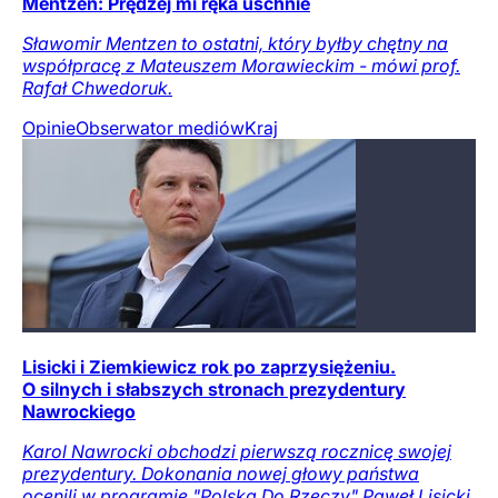
Mentzen: Prędzej mi ręka uschnie
Sławomir Mentzen to ostatni, który byłby chętny na
współpracę z Mateuszem Morawieckim - mówi prof.
Rafał Chwedoruk.
Opinie
Obserwator mediów
Kraj
Lisicki i Ziemkiewicz rok po zaprzysiężeniu.
O silnych i słabszych stronach prezydentury
Nawrockiego
Karol Nawrocki obchodzi pierwszą rocznicę swojej
prezydentury. Dokonania nowej głowy państwa
ocenili w programie "Polska Do Rzeczy" Paweł Lisicki