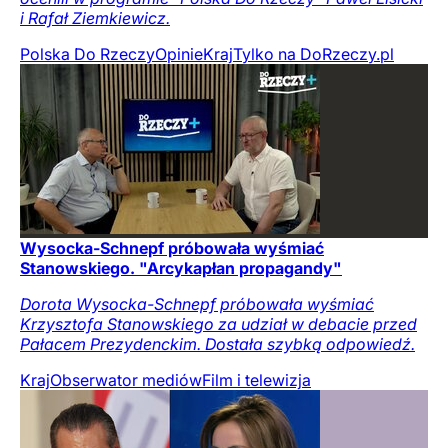
i Rafał Ziemkiewicz.
Polska Do Rzeczy
Opinie
Kraj
Tylko na DoRzeczy.pl
Wysocka-Schnepf próbowała wyśmiać
Stanowskiego. "Arcykapłan propagandy"
Dorota Wysocka-Schnepf próbowała wyśmiać
Krzysztofa Stanowskiego za udział w debacie przed
Pałacem Prezydenckim. Dostała szybką odpowiedź.
Kraj
Obserwator mediów
Film i telewizja