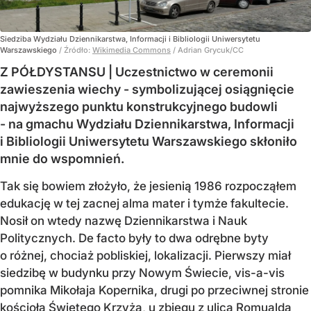
Siedziba Wydziału Dziennikarstwa, Informacji i Bibliologii Uniwersytetu
Warszawskiego
/ Źródło:
Wikimedia Commons
/
Adrian Grycuk/CC
Z PÓŁDYSTANSU | Uczestnictwo w ceremonii
zawieszenia wiechy - symbolizującej osiągnięcie
najwyższego punktu konstrukcyjnego budowli
- na gmachu Wydziału Dziennikarstwa, Informacji
i Bibliologii Uniwersytetu Warszawskiego skłoniło
mnie do wspomnień.
Tak się bowiem złożyło, że jesienią 1986 rozpocząłem
edukację w tej zacnej alma mater i tymże fakultecie.
Nosił on wtedy nazwę Dziennikarstwa i Nauk
Politycznych. De facto były to dwa odrębne byty
o różnej, chociaż pobliskiej, lokalizacji. Pierwszy miał
siedzibę w budynku przy Nowym Świecie, vis-a-vis
pomnika Mikołaja Kopernika, drugi po przeciwnej stronie
kościoła Świętego Krzyża, u zbiegu z ulicą Romualda