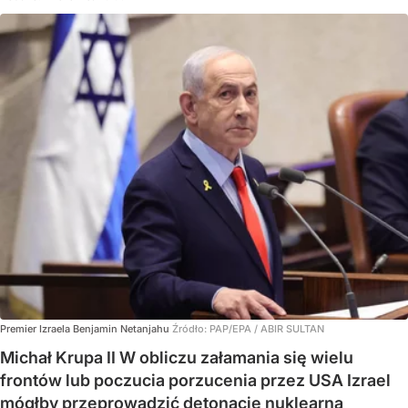
Premier Izraela Benjamin Netanjahu
Źródło:
PAP/EPA
/
ABIR SULTAN
Michał Krupa II W obliczu załamania się wielu
frontów lub poczucia porzucenia przez USA Izrael
mógłby przeprowadzić detonację nuklearną