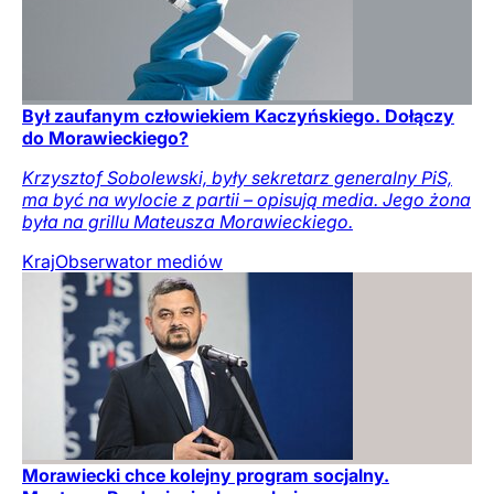
Był zaufanym człowiekiem Kaczyńskiego. Dołączy
do Morawieckiego?
Krzysztof Sobolewski, były sekretarz generalny PiS,
ma być na wylocie z partii – opisują media. Jego żona
była na grillu Mateusza Morawieckiego.
Kraj
Obserwator mediów
Morawiecki chce kolejny program socjalny.