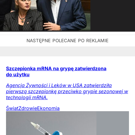
Szczepionka mRNA na grypę zatwierdzona
do użytku
Agencja Żywności i Leków w USA zatwierdziła
pierwszą szczepionkę przeciwko grypie sezonowej w
technologii mRNA.
Świat
Zdrowie
Ekonomia