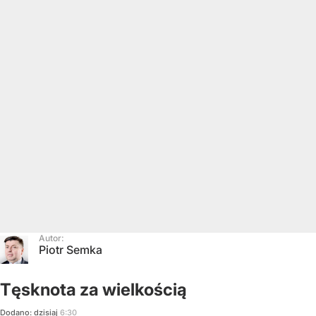
Autor:
Piotr Semka
Tęsknota za wielkością
Dodano:
dzisiaj
6:30