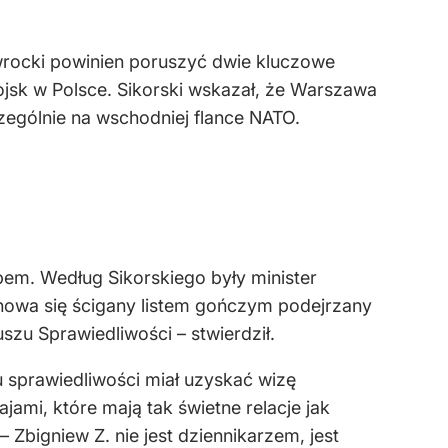
wrocki powinien poruszyć dwie kluczowe
sk w Polsce. Sikorski wskazał, że Warszawa
czególnie na wschodniej flance NATO.
pem. Według Sikorskiego były minister
howa się ścigany listem gończym podejrzany
szu Sprawiedliwości – stwierdził.
u sprawiedliwości miał uzyskać wizę
jami, które mają tak świetne relacje jak
 Zbigniew Z. nie jest dziennikarzem, jest