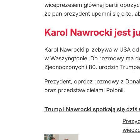
wiceprezesem głównej partii opozycy
że pan prezydent upomni się o to, a
Karol Nawrocki jest 
Karol Nawrocki
przebywa w USA od
w Waszyngtonie. Do rozmowy ma doj
Zjednoczonych i 80. urodzin Trumpa
Prezydent, oprócz rozmowy z Donald
oraz przedstawicielami Polonii.
Trump i Nawrocki spotkają się dzi
Prezyd
wieczo