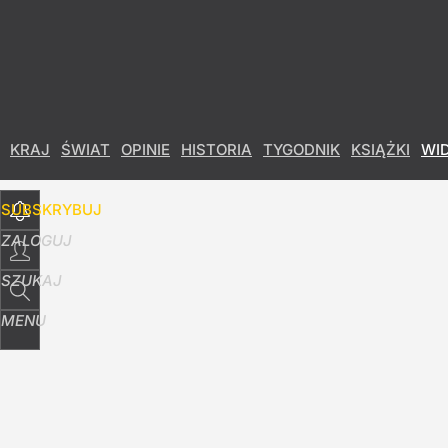
Udostępnij
38
Skomentuj
KRAJ
ŚWIAT
OPINIE
HISTORIA
TYGODNIK
KSIĄŻKI
WI
SUBSKRYBUJ
ZALOGUJ
SZUKAJ
MENU