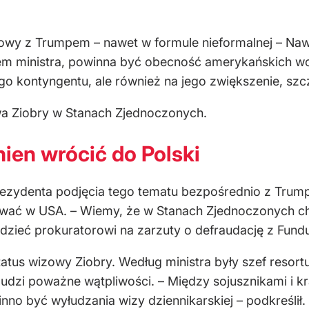
zmowy z Trumpem – nawet w formule nieformalnej – Na
m ministra, powinna być obecność amerykańskich woj
ego kontyngentu, ale również na jego zwiększenie, sz
wa Ziobry w Stanach Zjednoczonych.
nien wrócić do Polski
prezydenta podjęcia tego tematu bezpośrednio z Trum
bywać w USA. – Wiemy, że w Stanach Zjednoczonych c
dzieć prokuratorowi na zarzuty o defraudację z Fundu
tatus wizowy Ziobry. Według ministra były szef resort
udzi poważne wątpliwości. – Między sojusznikami i kra
nno być wyłudzania wizy dziennikarskiej – podkreślił. –