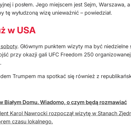
jnej i posłem. Jego miejscem jest Sejm, Warszawa, a
by tę wyłudzoną wizę unieważnić – powiedział.
już w USA
 soboty
. Głównym punktem wizyty ma być niedzielne
ść przy okazji gali UFC Freedom 250 organizowanej 
.
em Trumpem ma spotkać się również z republikański
ś w Białym Domu. Wiadomo, o czym będą rozmawiać
ent Karol Nawrocki rozpoczął wizytę w Stanach Zjedn
rem czasu lokalnego.