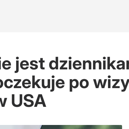
ie jest dziennika
oczekuje po wizy
w USA