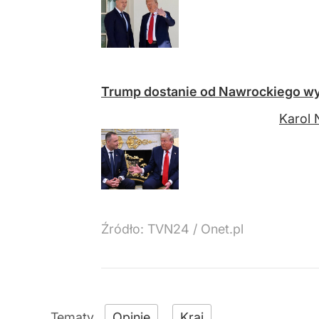
Trump dostanie od Nawrockiego wy
Karol 
Źródło:
TVN24
/
Onet.pl
Opinie
Kraj