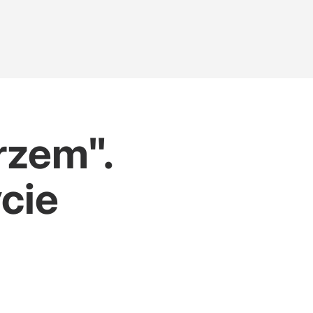
rzem".
cie