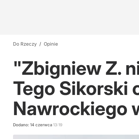
Do Rzeczy
/
Opinie
"Zbigniew Z. n
Tego Sikorski 
Nawrockiego 
Dodano:
14
czerwca
13:19