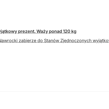
jątkowy prezent. Waży ponad 120 kg
Nawrocki zabierze do Stanów Zjednoczonych wyjątko