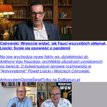
Cejrowski: Wreszcie widać, jak Fauci wszystkich okłamał.
Lisicki: Sypie się opowieść o pandemii
Na jaw wychodzą nowe fakty ws. działalności dr.
Anthony'ego Fauciego, architekta obostrzeń covidowych
na świecie. O bulwersującej sprawie rozmawiają w
"Antysystemie" Paweł Lisicki i Wojciech Cejrowski.
Antysystem
Opinie
Świat
Tylko na DoRzeczy.pl