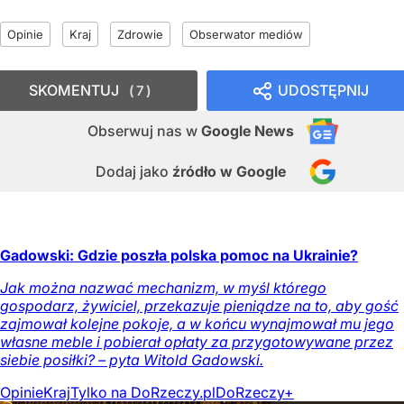
Opinie
Kraj
Zdrowie
Obserwator mediów
SKOMENTUJ
UDOSTĘPNIJ
7
Obserwuj nas
w
Google News
Dodaj jako
źródło w Google
Gadowski: Gdzie poszła polska pomoc na Ukrainie?
Jak można nazwać mechanizm, w myśl którego
gospodarz, żywiciel, przekazuje pieniądze na to, aby gość
zajmował kolejne pokoje, a w końcu wynajmował mu jego
własne meble i pobierał opłaty za przygotowywane przez
siebie posiłki? – pyta Witold Gadowski.
Opinie
Kraj
Tylko na DoRzeczy.pl
DoRzeczy+