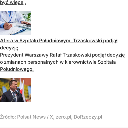
być więcej.
Afera w Szpitalu Południowym. Trzaskowski podjął
decyzję
Prezydent Warszawy Rafał Trzaskowski podjął decyzję
o zmianach personalnych w kierownictwie Szpitala
Południowego.
Źródło:
Polsat News
/
X, zero.pl, DoRzeczy.pl