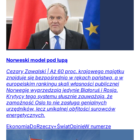
Norweski model pod lupą
Cezary Zawalski | Aż 60 proc. krajowego majątku
znajduje się bezpośrednio w rękach państwa, a w
europejskim rankingu skali własności publicznej
Norwegię wyprzedzają jedynie Białoruś i Rosja.
Krytycy tego systemu słusznie zauważają, że
zamożność Oslo to nie zasługa genialnych
urzędników, lecz unikalnej obfitości surowców
energetycznych.
Ekonomia
DoRzeczy+
Świat
Opinie
W numerze