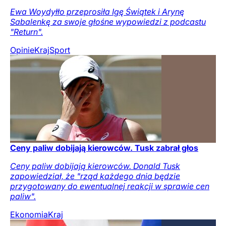
Ewa Woydyłło przeprosiła Igę Świątek i Arynę
Sabalenkę za swoje głośne wypowiedzi z podcastu
"Return".
Opinie
Kraj
Sport
Ceny paliw dobijają kierowców. Tusk zabrał głos
Ceny paliw dobijają kierowców. Donald Tusk
zapowiedział, że "rząd każdego dnia będzie
przygotowany do ewentualnej reakcji w sprawie cen
paliw".
Ekonomia
Kraj