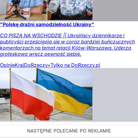
"Polskę drażni samodzielność Ukrainy"
CO PISZĄ NA WSCHODZIE || Ukraińscy dziennikarze i
publicyści prześcigają się w coraz bardziej buńczucznych
komentarzach na temat relacji Kijów-Warszawa. Uderza
groteskowa wręcz pewność siebie.
Opinie
Kraj
DoRzeczy+
Tylko na DoRzeczy.pl