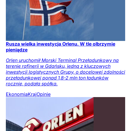
Rusza wielka inwestycja Orlenu. W tle olbrzymie
pieniądze
Orlen uruchomił Morski Terminal Przeładunkowy na
terenie rafinerii w Gdańsku, jedną z kluczowych
inwestycji logistycznych Grupy, o docelowej zdolności
przeładunkowej ponad 1,8-2 mln ton ładunków
rocznie, podała spółka.
Ekonomia
Kraj
Opinie