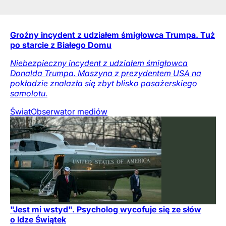
Groźny incydent z udziałem śmigłowca Trumpa. Tuż
po starcie z Białego Domu
Niebezpieczny incydent z udziałem śmigłowca
Donalda Trumpa. Maszyna z prezydentem USA na
pokładzie znalazła się zbyt blisko pasażerskiego
samolotu.
Świat
Obserwator mediów
"Jest mi wstyd". Psycholog wycofuje się ze słów
o Idze Świątek