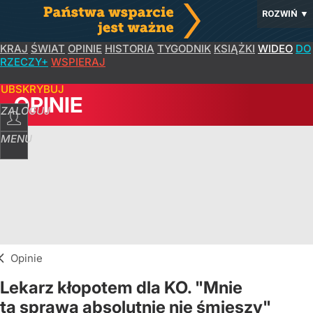
ROZWIŃ
▼
KRAJ
ŚWIAT
OPINIE
HISTORIA
TYGODNIK
KSIĄŻKI
WIDEO
DO
RZECZY+
WSPIERAJ
SUBSKRYBUJ
OPINIE
ZALOGUJ
MENU
Opinie
Lekarz kłopotem dla KO. "Mnie
ta sprawa absolutnie nie śmieszy"