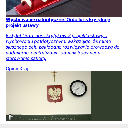
Wychowanie patriotyczne. Ordo Iuris krytykuje
projekt ustawy
Instytut Ordo Iuris skrytykował projekt ustawy o
wychowaniu patriotycznym, wskazując, że mimo
słusznego celu zakładane rozwiązania prowadzą do
nadmiernej centralizacji i administracyjnego
sterowania szkołą.
Opinie
Kraj