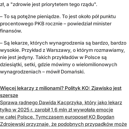
zł, a "zdrowie jest priorytetem tego rządu".
– To są potężne pieniądze. To jest około pół punktu
procentowego PKB rocznie – powiedział minister
finansów.
– Są lekarze, których wynagrodzenia są bardzo, bardzo
wysokie. Przykład z Warszawy, o którym rozmawiamy,
nie jest jedyny. Takich przykładów w Polsce są
dziesiątki, setki, gdzie mówimy o wielomilionowych
wynagrodzeniach – mówił Domański.
Więcej lekarzy z milionami? Polityk KO: Zjawisko jest
szersze
Sprawa radnego Dawida Kacprzyka, który jako lekarz
tylko w 2025 r. zarobił 1,6 mln zł wywołała emocje
w całej Polsce. Tymczasem europoseł KO Bogdan
Zdrojewski przyznaje, że podobnych przypadków może