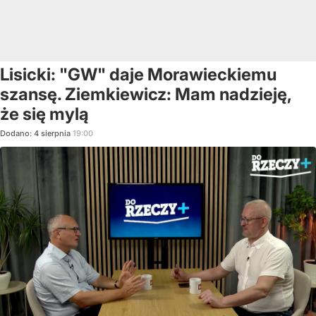
Lisicki: "GW" daje Morawieckiemu
szansę. Ziemkiewicz: Mam nadzieję,
że się mylą
Dodano:
4
sierpnia
19:00