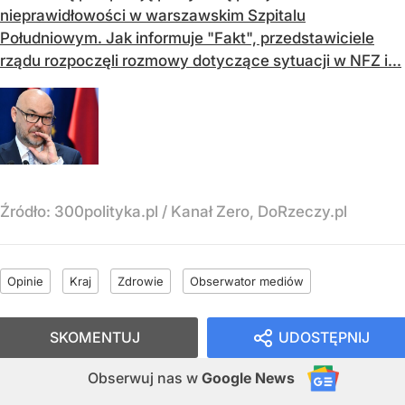
nieprawidłowości w warszawskim Szpitalu
Południowym. Jak informuje "Fakt", przedstawiciele
rządu rozpoczęli rozmowy dotyczące sytuacji w NFZ i...
Źródło:
300polityka.pl
/
Kanał Zero, DoRzeczy.pl
Opinie
Kraj
Zdrowie
Obserwator mediów
SKOMENTUJ
UDOSTĘPNIJ
Obserwuj nas
w
Google News