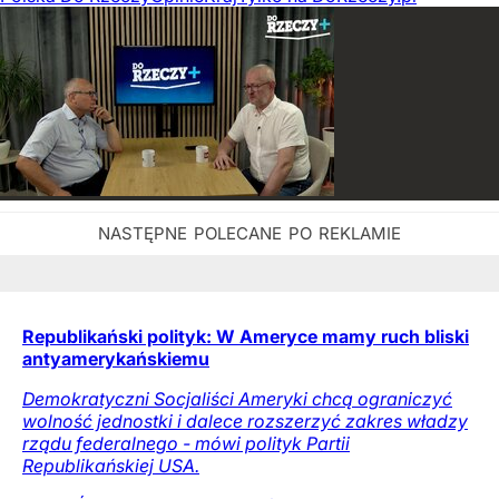
Republikański polityk: W Ameryce mamy ruch bliski
antyamerykańskiemu
Demokratyczni Socjaliści Ameryki chcą ograniczyć
wolność jednostki i dalece rozszerzyć zakres władzy
rządu federalnego - mówi polityk Partii
Republikańskiej USA.