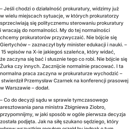
– Jeśli chodzi o działalność prokuratury, widzimy już
w wielu miejscach sytuacje, w których prokuratorzy
sprzeciwiają się politycznemu sterowaniu prokuratury
i wracają do normalności. My do tej normalności
chcemy prokuratorów przyzwyczaić. Nie bójcie się
Giertychów – zaznaczył były minister edukacji i nauki. –
15 wpisów na X-ie jakiegoś szaleńca, który widać,
że zaczyna się bać i słusznie tego co robi. Nie bójcie się
Żurka czy innych. Zacznijcie normalnie pracować. I ta
normalna praca zaczyna w prokuraturze wychodzić –
stwierdził Przemysław Czarnek na konferencji prasowej
w Warszawie – dodał.
– Co do decyzji sądu w sprawie tymczasowego
aresztowania pana ministra Zbigniewa Ziobro,
przypomnijmy, w jaki sposób w ogóle pierwsza decyzja
została podjęta. Jak na siłę szukano sędziego, który
wbrew wszystkim regułom orzekł by jednak o tym