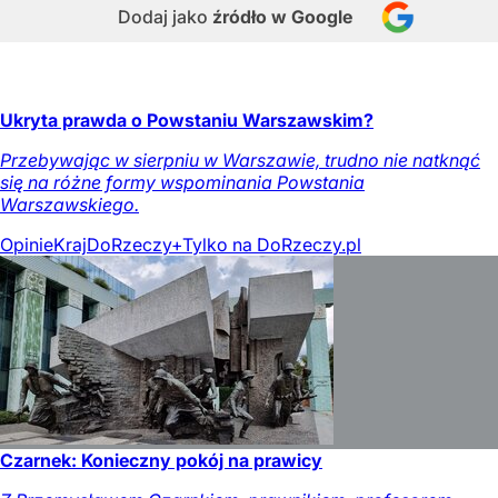
Dodaj jako
źródło w Google
Ukryta prawda o Powstaniu Warszawskim?
Przebywając w sierpniu w Warszawie, trudno nie natknąć
się na różne formy wspominania Powstania
Warszawskiego.
Opinie
Kraj
DoRzeczy+
Tylko na DoRzeczy.pl
Czarnek: Konieczny pokój na prawicy