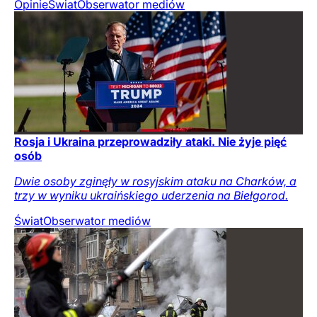
Opinie
Świat
Obserwator mediów
Rosja i Ukraina przeprowadziły ataki. Nie żyje pięć
osób
Dwie osoby zginęły w rosyjskim ataku na Charków, a
trzy w wyniku ukraińskiego uderzenia na Biełgorod.
Świat
Obserwator mediów