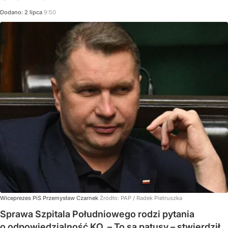
Dodano:
2
lipca
9:50
Wiceprezes PiS Przemysław Czarnek
Źródło:
PAP
/
Radek Pietruszka
Sprawa Szpitala Południowego rodzi pytania
o odpowiedzialność KO. – To są patusy – stwierdził