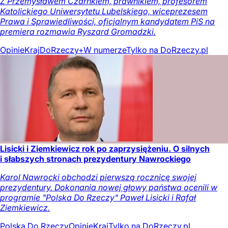
Z Przemysławem Czarnkiem, prawnikiem, profesorem
Katolickiego Uniwersytetu Lubelskiego, wiceprezesem
Prawa i Sprawiedliwości, oficjalnym kandydatem PiS na
premiera rozmawia Ryszard Gromadzki.
Opinie
Kraj
DoRzeczy+
W numerze
Tylko na DoRzeczy.pl
Lisicki i Ziemkiewicz rok po zaprzysiężeniu. O silnych
i słabszych stronach prezydentury Nawrockiego
Karol Nawrocki obchodzi pierwszą rocznicę swojej
prezydentury. Dokonania nowej głowy państwa ocenili w
programie "Polska Do Rzeczy" Paweł Lisicki i Rafał
Ziemkiewicz.
Polska Do Rzeczy
Opinie
Kraj
Tylko na DoRzeczy.pl