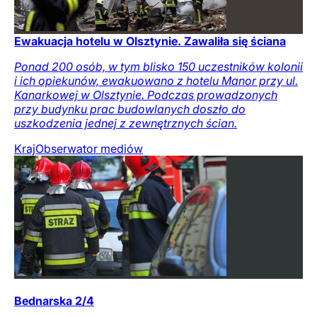
Ewakuacja hotelu w Olsztynie. Zawaliła się ściana
Ponad 200 osób, w tym blisko 150 uczestników kolonii
i ich opiekunów, ewakuowano z hotelu Manor przy ul.
Kanarkowej w Olsztynie. Podczas prowadzonych
przy budynku prac budowlanych doszło do
uszkodzenia jednej z zewnętrznych ścian.
Kraj
Obserwator mediów
Bednarska 2/4