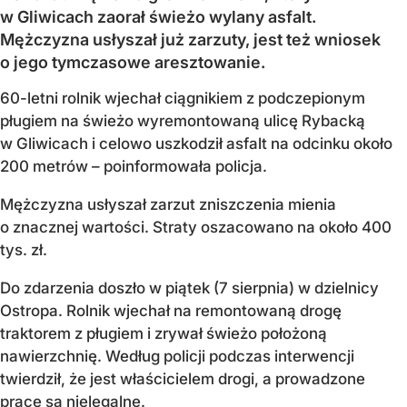
w Gliwicach zaorał świeżo wylany asfalt.
Mężczyzna usłyszał już zarzuty, jest też wniosek
o jego tymczasowe aresztowanie.
60-letni rolnik wjechał ciągnikiem z podczepionym
pługiem na świeżo wyremontowaną ulicę Rybacką
w Gliwicach i celowo uszkodził asfalt na odcinku około
200 metrów – poinformowała policja.
Mężczyzna usłyszał zarzut zniszczenia mienia
o znacznej wartości. Straty oszacowano na około 400
tys. zł.
Do zdarzenia doszło w piątek (7 sierpnia) w dzielnicy
Ostropa. Rolnik wjechał na remontowaną drogę
traktorem z pługiem i zrywał świeżo położoną
nawierzchnię. Według policji podczas interwencji
twierdził, że jest właścicielem drogi, a prowadzone
prace są nielegalne.