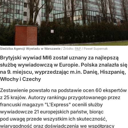
Siedziba Agencji Wywiadu w Warszawie
/ Źródło:
PAP
/
Paweł Supernak
Brytyjski wywiad MI6 został uznany za najlepszą
służbę wywiadowczą w Europie. Polska znalazła się
na 9. miejscu, wyprzedzając m.in. Danię, Hiszpanię,
Włochy i Czechy
Zestawienie powstało na podstawie ocen 60 ekspertów
z 25 krajów. Autorzy rankingu przygotowanego przez
francuski magazyn "L'Express" ocenili służby
wywiadowcze 21 europejskich państw, biorąc
pod uwagę przede wszystkim ich skuteczność,
wiarygodność oraz doświadczenia we współpracy