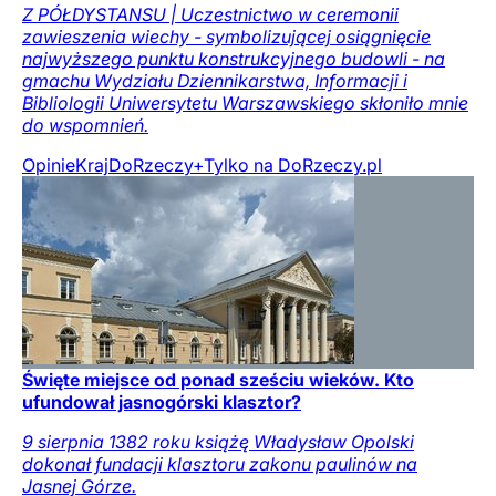
Z PÓŁDYSTANSU | Uczestnictwo w ceremonii
zawieszenia wiechy - symbolizującej osiągnięcie
najwyższego punktu konstrukcyjnego budowli - na
gmachu Wydziału Dziennikarstwa, Informacji i
Bibliologii Uniwersytetu Warszawskiego skłoniło mnie
do wspomnień.
Opinie
Kraj
DoRzeczy+
Tylko na DoRzeczy.pl
Święte miejsce od ponad sześciu wieków. Kto
ufundował jasnogórski klasztor?
9 sierpnia 1382 roku książę Władysław Opolski
dokonał fundacji klasztoru zakonu paulinów na
Jasnej Górze.