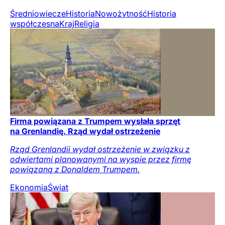
Średniowiecze
Historia
Nowożytność
Historia
współczesna
Kraj
Religia
Firma powiązana z Trumpem wysłała sprzęt
na Grenlandię. Rząd wydał ostrzeżenie
Rząd Grenlandii wydał ostrzeżenie w związku z
odwiertami planowanymi na wyspie przez firmę
powiązaną z Donaldem Trumpem.
Ekonomia
Świat