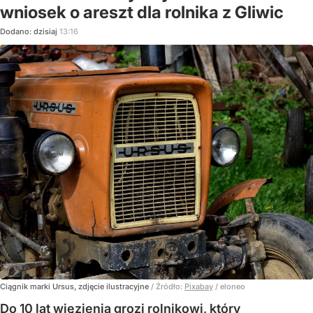
wniosek o areszt dla rolnika z Gliwic
Dodano:
dzisiaj
13:16
Ciągnik marki Ursus, zdjęcie ilustracyjne
/ Źródło:
Pixabay
/
eloneo
Do 10 lat więzienia grozi rolnikowi, który