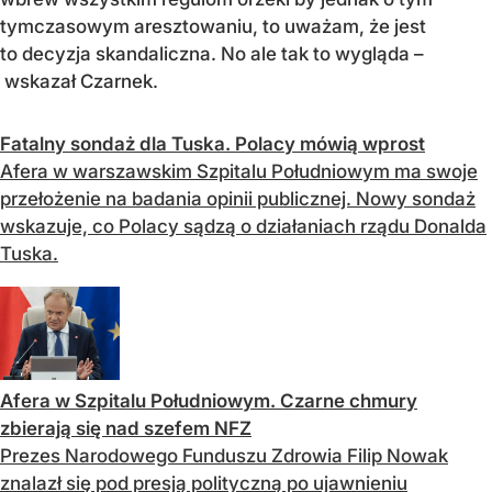
tymczasowym aresztowaniu, to uważam, że jest
to decyzja skandaliczna. No ale tak to wygląda –
wskazał Czarnek.
Fatalny sondaż dla Tuska. Polacy mówią wprost
Afera w warszawskim Szpitalu Południowym ma swoje
przełożenie na badania opinii publicznej. Nowy sondaż
wskazuje, co Polacy sądzą o działaniach rządu Donalda
Tuska.
Afera w Szpitalu Południowym. Czarne chmury
zbierają się nad szefem NFZ
Prezes Narodowego Funduszu Zdrowia Filip Nowak
znalazł się pod presją polityczną po ujawnieniu