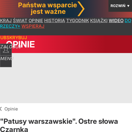
ROZWIŃ
▼
KRAJ
ŚWIAT
OPINIE
HISTORIA
TYGODNIK
KSIĄŻKI
WIDEO
DO
RZECZY+
WSPIERAJ
SUBSKRYBUJ
OPINIE
ZALOGUJ
MENU
Opinie
"Patusy warszawskie". Ostre słowa
Czarnka