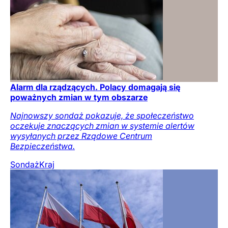
Alarm dla rządzących. Polacy domagają się
poważnych zmian w tym obszarze
Najnowszy sondaż pokazuje, że społeczeństwo
oczekuje znaczących zmian w systemie alertów
wysyłanych przez Rządowe Centrum
Bezpieczeństwa.
Sondaż
Kraj