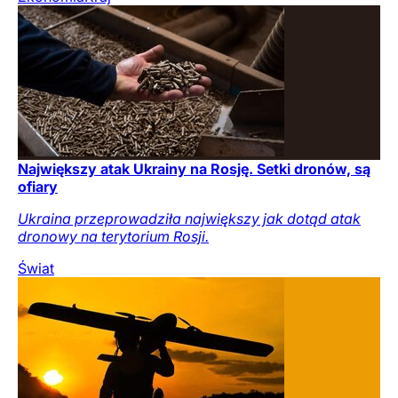
Największy atak Ukrainy na Rosję. Setki dronów, są
ofiary
Ukraina przeprowadziła największy jak dotąd atak
dronowy na terytorium Rosji.
Świat