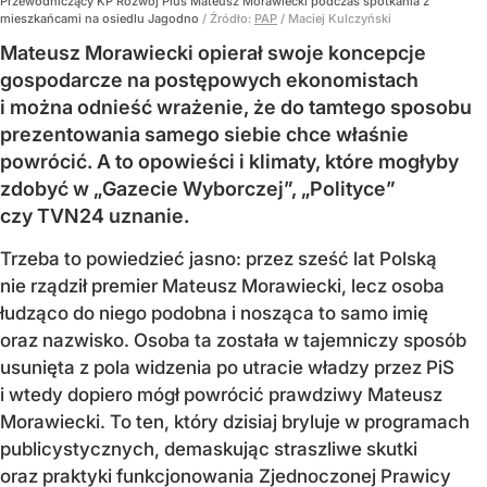
Przewodniczący KP Rozwój Plus Mateusz Morawiecki podczas spotkania z
mieszkańcami na osiedlu Jagodno
/ Źródło:
PAP
/
Maciej Kulczyński
Mateusz Morawiecki opierał swoje koncepcje
gospodarcze na postępowych ekonomistach
i można odnieść wrażenie, że do tamtego sposobu
prezentowania samego siebie chce właśnie
powrócić. A to opowieści i klimaty, które mogłyby
zdobyć w „Gazecie Wyborczej”, „Polityce”
czy TVN24 uznanie.
Trzeba to powiedzieć jasno: przez sześć lat Polską
nie rządził premier Mateusz Morawiecki, lecz osoba
łudząco do niego podobna i nosząca to samo imię
oraz nazwisko. Osoba ta została w tajemniczy sposób
usunięta z pola widzenia po utracie władzy przez PiS
i wtedy dopiero mógł powrócić prawdziwy Mateusz
Morawiecki. To ten, który dzisiaj bryluje w programach
publicystycznych, demaskując straszliwe skutki
oraz praktyki funkcjonowania Zjednoczonej Prawicy