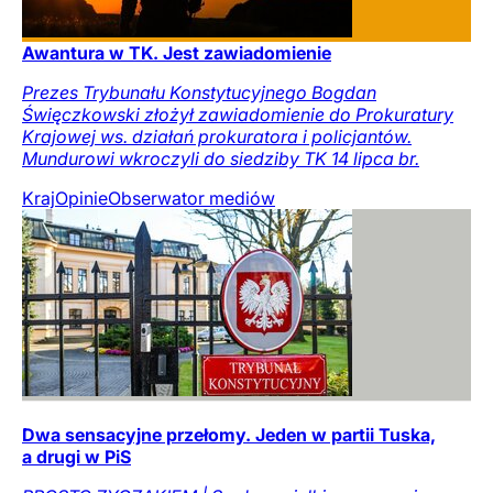
Awantura w TK. Jest zawiadomienie
Prezes Trybunału Konstytucyjnego Bogdan
Święczkowski złożył zawiadomienie do Prokuratury
Krajowej ws. działań prokuratora i policjantów.
Mundurowi wkroczyli do siedziby TK 14 lipca br.
Kraj
Opinie
Obserwator mediów
Dwa sensacyjne przełomy. Jeden w partii Tuska,
a drugi w PiS