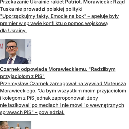
Przekazanie Ukrainie rakiet Patriot. Morawiecki: Rząd
Tuska nie prowadzi polskiej polityki
"Uporządkujmy fakty. Emocje na bok" – apeluje były
premier w sprawie konfliktu o pomoc wojskową
dla Ukrainy.
Czarnek odpowiada Morawieckiemu. "Radziłbym
przyjaciołom z PiS"
Przemysław Czarnek zareagował na wywiad Mateusza
Morawieckiego. "Ja bym wszystkim moim przyjaciołom
i kolegom z PiS jednak zaproponował, żeby
nie łazikowali po mediach i nie mówili o wewnętrznych
sprawach PiS" – powiedział.