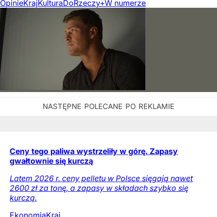
Opinie
Kraj
Kultura
DoRzeczy+
W numerze
Ceny tego paliwa wystrzeliły w górę. Zapasy
gwałtownie się kurczą
Latem 2026 r. ceny pelletu w Polsce sięgają nawet
2600 zł za tonę, a zapasy w składach szybko się
kurczą.
Ekonomia
Kraj