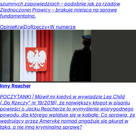
szumnych zapowiedziach – podobnie jak za rządów
Zjednoczonej Prawicy – brakuje miejsca na sprawę
fundamentalną.
Opinie
Kraj
DoRzeczy+
W numerze
Inny Reacher
POCZYTANKI | Mówił mi kiedyś w wywiadzie Lee Child
(„Do Rzeczy” nr 19/2018), że największy kłopot w pisaniu
powieści o Jacku Reacherze to wymyślenie wiarygodnego
powodu, dla którego wplątuje się w kabałę: Co sprawia, że
wędrujący przez Amerykę nomad angażuje się akurat w
taką, a nie inną kryminalną sprawę?