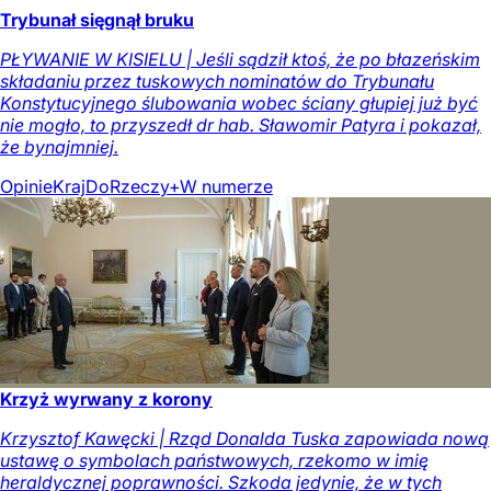
Trybunał sięgnął bruku
PŁYWANIE W KISIELU | Jeśli sądził ktoś, że po błazeńskim
składaniu przez tuskowych nominatów do Trybunału
Konstytucyjnego ślubowania wobec ściany głupiej już być
nie mogło, to przyszedł dr hab. Sławomir Patyra i pokazał,
że bynajmniej.
Opinie
Kraj
DoRzeczy+
W numerze
Krzyż wyrwany z korony
Krzysztof Kawęcki | Rząd Donalda Tuska zapowiada nową
ustawę o symbolach państwowych, rzekomo w imię
heraldycznej poprawności. Szkoda jedynie, że w tych