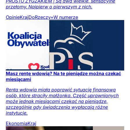
PROSTO ZYGZAKIEM | Są dwa wielkie, sensacyjne
przełomy. Najpierw o pierwszym z nich.
Opinie
Kraj
DoRzeczy+
W numerze
Masz rentę wdowią? Na te pieniądze można czekać
miesiącami
Renta wdowia miała poprawić sytuację finansową
osób, które straciły małżonka. Część uprawnionych
może jednak miesiącami czekać na pieniądze,
szczególnie gdy świadczenia wypłacają różne
instytucje.
Ekonomia
Kraj