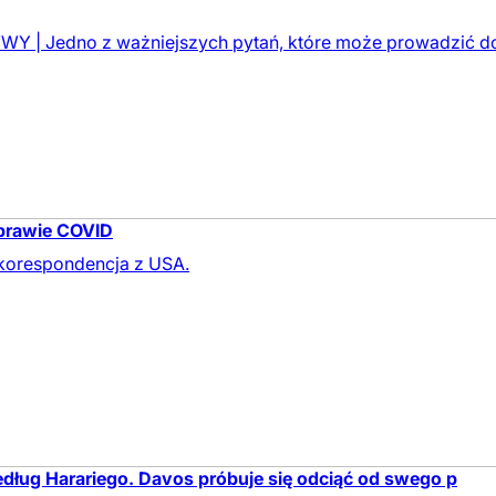
 | Jedno z ważniejszych pytań, które może prowadzić do wy
sprawie COVID
korespondencja z USA.
dług Harariego. Davos próbuje się odciąć od swego p