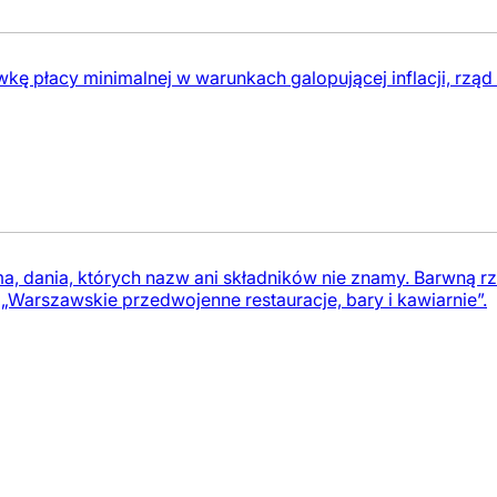
wkę płacy minimalnej w warunkach galopującej inflacji, rzą
 ma, dania, których nazw ani składników nie znamy. Barwną 
„Warszawskie przedwojenne restauracje, bary i kawiarnie”.