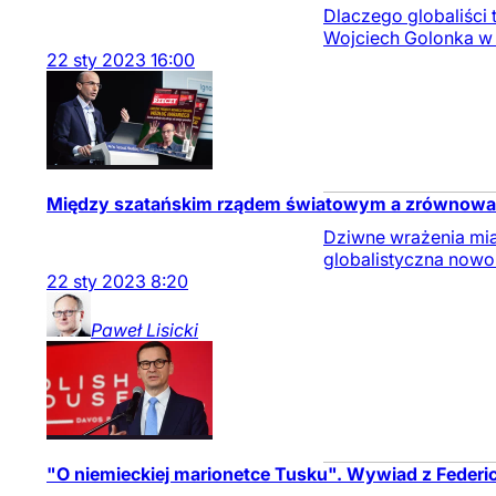
Dlaczego globaliści 
Wojciech Golonka w 
22
sty
2023
16:00
Między szatańskim rządem światowym a zrównowa
Dziwne wrażenia mia
globalistyczna nowo
22
sty
2023
8:20
Paweł
Lisicki
"O niemieckiej marionetce Tusku". Wywiad z Federi