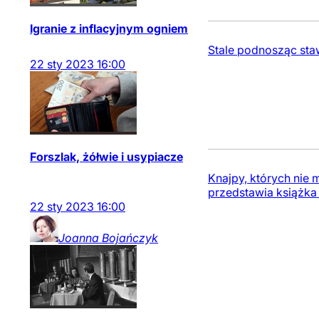
Igranie z inflacyjnym ogniem
Stale podnosząc sta
22
sty
2023
16:00
Forszlak, żółwie i usypiacze
Knajpy, których nie
przedstawia książka 
22
sty
2023
16:00
Joanna
Bojańczyk