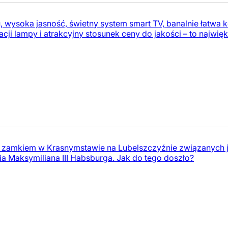
 wysoka jasność, świetny system smart TV, banalnie łatwa k
cji lampy i atrakcyjny stosunek ceny do jakości – to najwięk
ś zamkiem w Krasnymstawie na Lubelszczyźnie związanych jest
ia Maksymiliana III Habsburga. Jak do tego doszło?