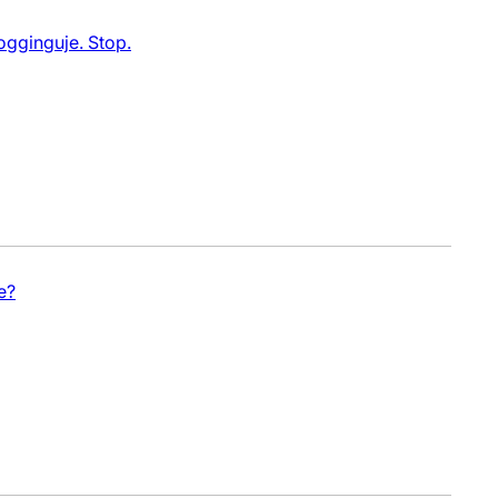
ogginguje. Stop.
e?