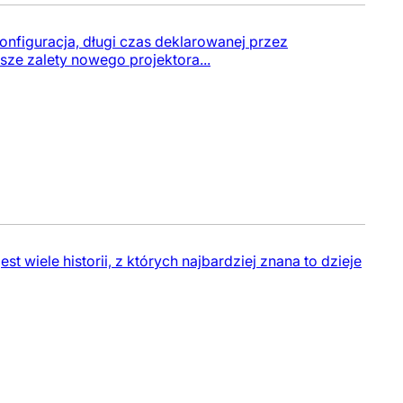
onfiguracja, długi czas deklarowanej przez
sze zalety nowego projektora...
 wiele historii, z których najbardziej znana to dzieje