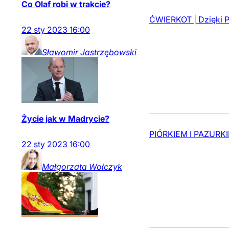
Co Olaf robi w trakcie?
ĆWIERKOT | Dzięki Po
22
sty
2023
16:00
Sławomir
Jastrzębowski
Życie jak w Madrycie?
PIÓRKIEM I PAZURKIE
22
sty
2023
16:00
Małgorzata
Wołczyk