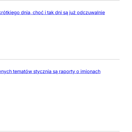
ótkiego dnia, choć i tak dni są już odczuwalnie
ch tematów stycznia są raporty o imionach