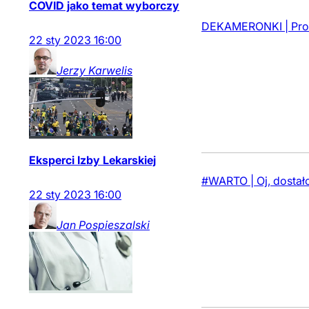
COVID jako temat wyborczy
DEKAMERONKI | Prote
22
sty
2023
16:00
Jerzy
Karwelis
Eksperci Izby Lekarskiej
#WARTO | Oj, dostało
22
sty
2023
16:00
Jan
Pospieszalski