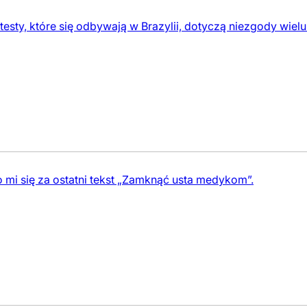
sty, które się odbywają w Brazylii, dotyczą niezgody wiel
 mi się za ostatni tekst „Zamknąć usta medykom”.