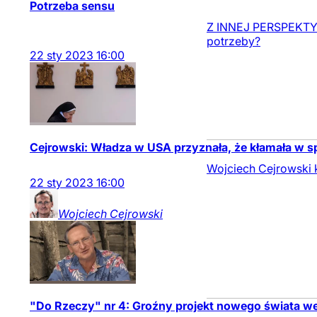
Potrzeba sensu
Z INNEJ PERSPEKTYWY
potrzeby?
22
sty
2023
16:00
Cejrowski: Władza w USA przyznała, że kłamała w 
Wojciech Cejrowski 
22
sty
2023
16:00
Wojciech
Cejrowski
"Do Rzeczy" nr 4: Groźny projekt nowego świata we