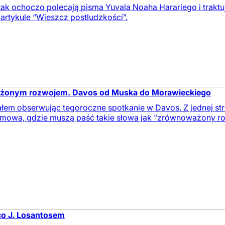
tak ochoczo polecają pisma Yuvala Noaha Harariego i traktu
artykule “Wieszcz postludzkości”.
żonym rozwojem. Davos od Muska do Morawieckiego
łem obserwując tegoroczne spotkanie w Davos. Z jednej stro
mowa, gdzie muszą paść takie słowa jak "zrównoważony roz
co J. Losantosem