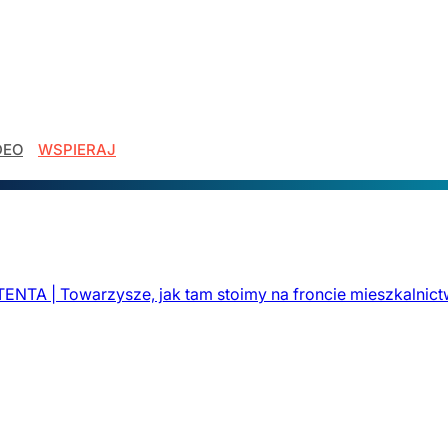
DEO
WSPIERAJ
TA | Towarzysze, jak tam stoimy na froncie mieszkalnic