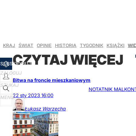
KRAJ
ŚWIAT
OPINIE
HISTORIA
TYGODNIK
KSIĄŻKI
WI
CZYTAJ WIĘCEJ
SUBSKRYBUJ
ZALOGUJ
Bitwa na froncie mieszkaniowym
SZUKAJ
NOTATNIK MALKONTEN
22
sty
2023
16:00
MENU
Łukasz
Warzecha