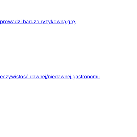
d prowadzi bardzo ryzykowną grę.
rzeczywistość dawnej/niedawnej gastronomii