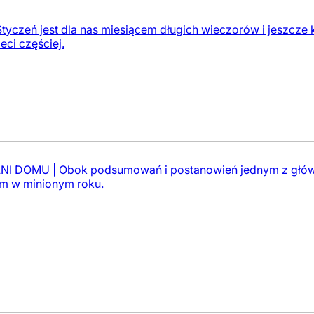
czeń jest dla nas miesiącem długich wieczorów i jeszcze kr
eci częściej.
 DOMU | Obok podsumowań i postanowień jednym z główny
m w minionym roku.