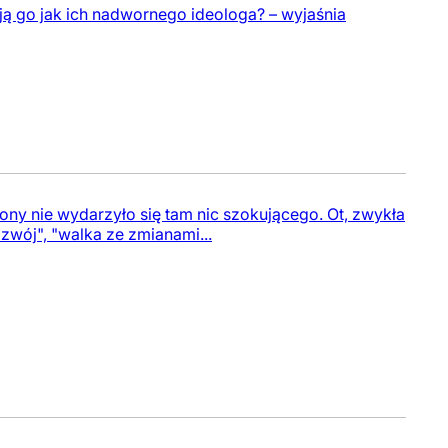
ją go jak ich nadwornego ideologa? – wyjaśnia
ny nie wydarzyło się tam nic szokującego. Ot, zwykła
wój", "walka ze zmianami...