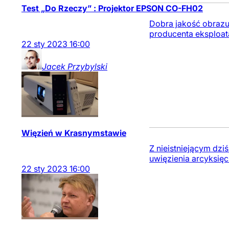
Test „Do Rzeczy” : Projektor EPSON CO-FH02
Dobra jakość obrazu,
producenta eksploata
22
sty
2023
16:00
Jacek
Przybylski
Więzień w Krasnymstawie
Z nieistniejącym dzi
uwięzienia arcyksięc
22
sty
2023
16:00