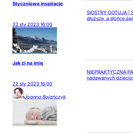
Styczniowe inspiracje
SIOSTRY GOTUJĄ | Sty
dłuższe, a słońce świ
22
sty
2023
16:00
Jak ci na imię
NIEPRAKTYCZNA PANI
nadawanych dziecio
22
sty
2023
16:00
Joanna
Bojańczyk