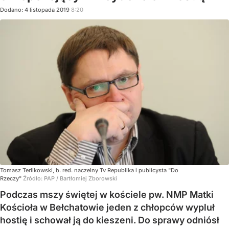
Dodano:
4
listopada
2019
8:20
Tomasz Terlikowski, b. red. naczelny Tv Republika i publicysta "Do
Rzeczy"
Źródło:
PAP
/
Bartłomiej Zborowski
Podczas mszy świętej w kościele pw. NMP Matki
Kościoła w Bełchatowie jeden z chłopców wypluł
hostię i schował ją do kieszeni. Do sprawy odniósł