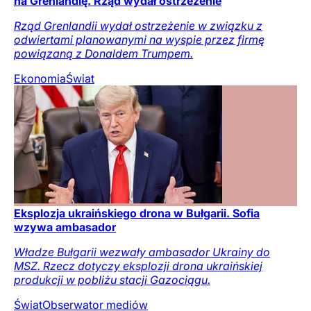
na Grenlandię. Rząd wydał ostrzeżenie
Rząd Grenlandii wydał ostrzeżenie w związku z
odwiertami planowanymi na wyspie przez firmę
powiązaną z Donaldem Trumpem.
Ekonomia
Świat
Eksplozja ukraińskiego drona w Bułgarii. Sofia
wzywa ambasador
Władze Bułgarii wezwały ambasador Ukrainy do
MSZ. Rzecz dotyczy eksplozji drona ukraińskiej
produkcji w pobliżu stacji Gazociągu.
Świat
Obserwator mediów