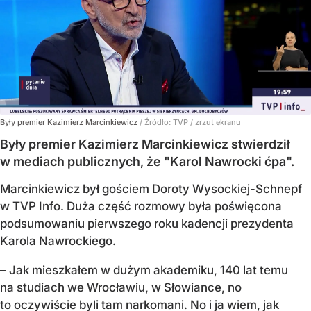
Były premier Kazimierz Marcinkiewicz
/ Źródło:
TVP
/
zrzut ekranu
Były premier Kazimierz Marcinkiewicz stwierdził
w mediach publicznych, że "Karol Nawrocki ćpa".
Marcinkiewicz był gościem Doroty Wysockiej-Schnepf
w TVP Info. Duża część rozmowy była poświęcona
podsumowaniu pierwszego roku kadencji prezydenta
Karola Nawrockiego.
– Jak mieszkałem w dużym akademiku, 140 lat temu
na studiach we Wrocławiu, w Słowiance, no
to oczywiście byli tam narkomani. No i ja wiem, jak