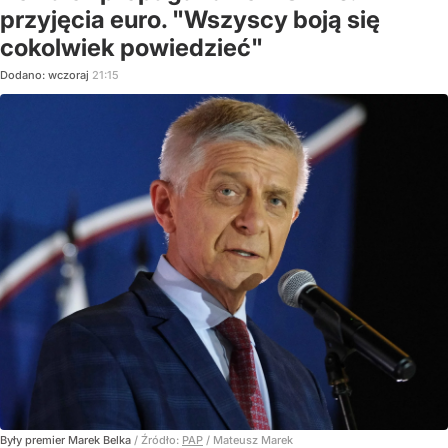
przyjęcia euro. "Wszyscy boją się
cokolwiek powiedzieć"
Dodano:
wczoraj
21:15
Były premier Marek Belka
/ Źródło:
PAP
/
Mateusz Marek