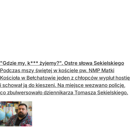
"Gdzie my, k*** żyjemy?". Ostre słowa Sekielskiego
Podczas mszy świętej w kościele pw. NMP Matki
Kościoła w Bełchatowie jeden z chłopców wypluł hostię
i schował ją do kieszeni. Na miejsce wezwano policję,
co zbulwersowało dziennikarza Tomasza Sekielskiego.