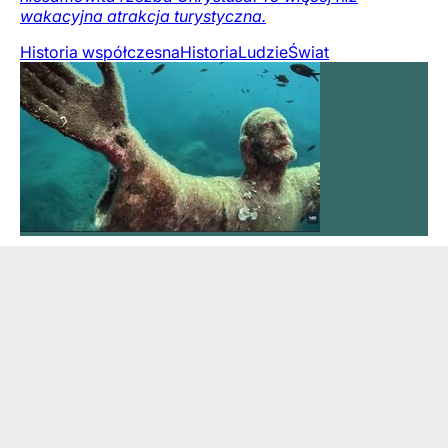
wakacyjna atrakcja turystyczna.
Historia współczesna
Historia
Ludzie
Świat