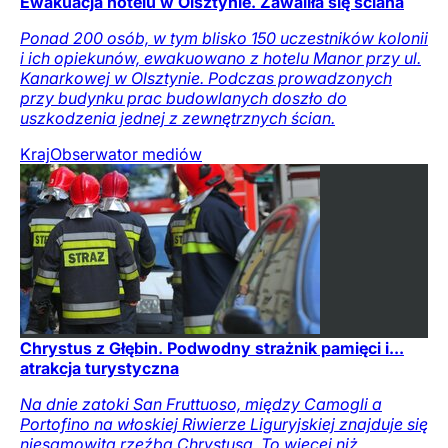
Ewakuacja hotelu w Olsztynie. Zawaliła się ściana
Ponad 200 osób, w tym blisko 150 uczestników kolonii
i ich opiekunów, ewakuowano z hotelu Manor przy ul.
Kanarkowej w Olsztynie. Podczas prowadzonych
przy budynku prac budowlanych doszło do
uszkodzenia jednej z zewnętrznych ścian.
Kraj
Obserwator mediów
Chrystus z Głębin. Podwodny strażnik pamięci i...
atrakcja turystyczna
Na dnie zatoki San Fruttuoso, między Camogli a
Portofino na włoskiej Riwierze Liguryjskiej znajduje się
niesamowita rzeźba Chrystusa. To więcej niż