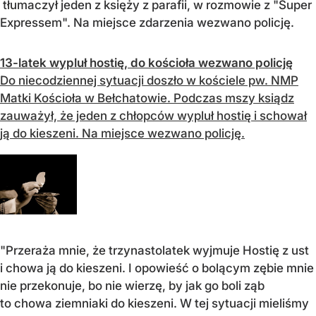
tłumaczył jeden z księży z parafii, w rozmowie z "Super
Expressem". Na miejsce zdarzenia wezwano policję.
13-latek wypluł hostię, do kościoła wezwano policję
Do niecodziennej sytuacji doszło w kościele pw. NMP
Matki Kościoła w Bełchatowie. Podczas mszy ksiądz
zauważył, że jeden z chłopców wypluł hostię i schował
ją do kieszeni. Na miejsce wezwano policję.
"Przeraża mnie, że trzynastolatek wyjmuje Hostię z ust
i chowa ją do kieszeni. I opowieść o bolącym zębie mnie
nie przekonuje, bo nie wierzę, by jak go boli ząb
to chowa ziemniaki do kieszeni. W tej sytuacji mieliśmy