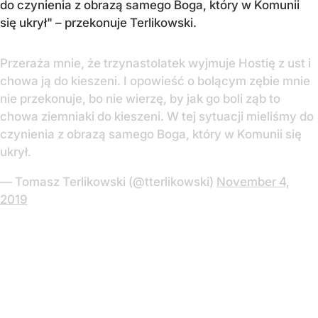
do czynienia z obrazą samego Boga, który w Komunii
się ukrył" – przekonuje Terlikowski.
Przeraża mnie, że trzynastolatek wyjmuje Hostię z ust i
chowa ją do kieszeni. I opowieść o bolącym zębie mnie
nie przekonuje, bo nie wierzę, by jak go boli ząb to
chowa ziemniaki do kieszeni. W tej sytuacji mieliśmy do
czynienia z obrazą samego Boga, który w Komunii się
ukrył.
— Tomasz Terlikowski (@tterlikowski)
November 4,
2019