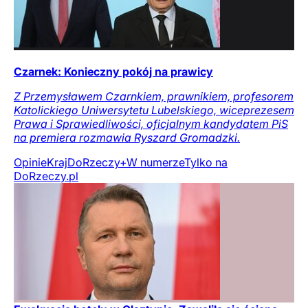
Czarnek: Konieczny pokój na prawicy
Z Przemysławem Czarnkiem, prawnikiem, profesorem
Katolickiego Uniwersytetu Lubelskiego, wiceprezesem
Prawa i Sprawiedliwości, oficjalnym kandydatem PiS
na premiera rozmawia Ryszard Gromadzki.
Opinie
Kraj
DoRzeczy+
W numerze
Tylko na
DoRzeczy.pl