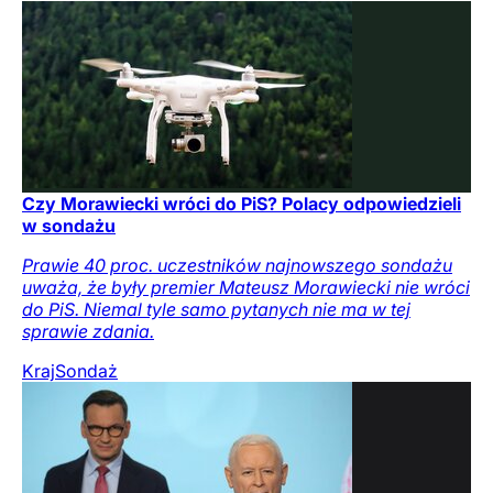
Czy Morawiecki wróci do PiS? Polacy odpowiedzieli
w sondażu
Prawie 40 proc. uczestników najnowszego sondażu
uważa, że były premier Mateusz Morawiecki nie wróci
do PiS. Niemal tyle samo pytanych nie ma w tej
sprawie zdania.
Kraj
Sondaż