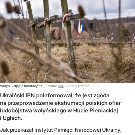
Wołyń. Zdjęcie ilustracyjne
/ Źródło:
PAP
/
Vitaliy Hrabar
Ukraiński IPN poinformował, że jest zgoda
na przeprowadzenie ekshumacji polskich ofiar
ludobójstwa wołyńskiego w Hucie Pieniackiej
i Ugłach.
Jak przekazał Instytut Pamięci Narodowej Ukrainy,