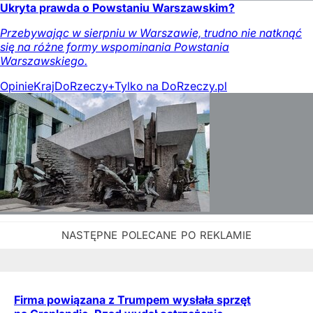
Ukryta prawda o Powstaniu Warszawskim?
Przebywając w sierpniu w Warszawie, trudno nie natknąć
się na różne formy wspominania Powstania
Warszawskiego.
Opinie
Kraj
DoRzeczy+
Tylko na DoRzeczy.pl
Firma powiązana z Trumpem wysłała sprzęt