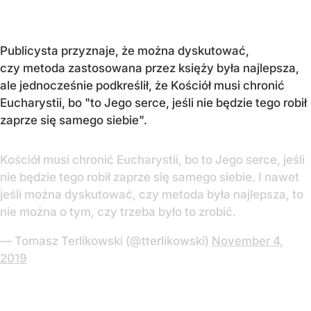
Publicysta przyznaje, że można dyskutować,
czy metoda zastosowana przez księży była najlepsza,
ale jednocześnie podkreślił, że Kościół musi chronić
Eucharystii, bo "to Jego serce, jeśli nie będzie tego robił
zaprze się samego siebie".
Kościół musi chronić Eucharystii, bo to Jego serce, jeśli
nie będzie tego robił zaprze się samego siebie. I nawet
jeśli można dyskutować, czy metoda była najlepsza, to
nie można o tym, czy trzeba było to zrobić.
— Tomasz Terlikowski (@tterlikowski)
November 4,
2019