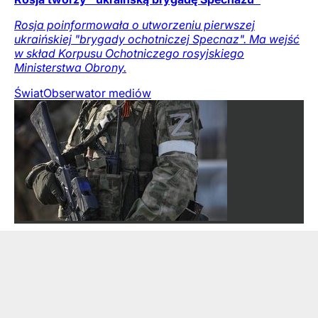
Rosja poinformowała o utworzeniu pierwszej
ukraińskiej "brygady ochotniczej Specnaz". Ma wejść
w skład Korpusu Ochotniczego rosyjskiego
Ministerstwa Obrony.
Świat
Obserwator mediów