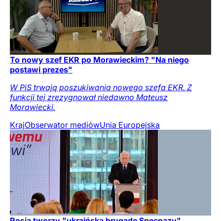
To nowy szef EKR po Morawieckim? "Na niego
postawi prezes"
W PiS trwają poszukiwania nowego szefa EKR. Z
funkcji tej zrezygnował niedawno Mateusz
Morawiecki.
Kraj
Obserwator mediów
Unia Europejska
Rosja tworzy "ukraińską brygadę Specnazu"