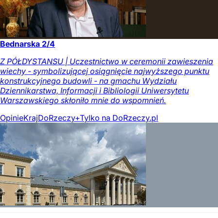
Bednarska 2/4
Z PÓŁDYSTANSU | Uczestnictwo w ceremonii zawieszenia
wiechy - symbolizującej osiągnięcie najwyższego punktu
konstrukcyjnego budowli - na gmachu Wydziału
Dziennikarstwa, Informacji i Bibliologii Uniwersytetu
Warszawskiego skłoniło mnie do wspomnień.
Opinie
Kraj
DoRzeczy+
Tylko na DoRzeczy.pl