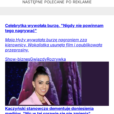
Celebrytka wywołała burzę. "Nigdy nie powinnam
tego nagrywać"
Maja Hyży wywołała burzę nagraniem zza
kierownicy. Wokalistka usunęła film i opublikowała
przeprosiny.
Show-biznes
Gwiazdy
Rozrywka
Kaczyński stanowczo dementuje doniesienia
mediów. "Nic w tej sprawie się nie zmienia"