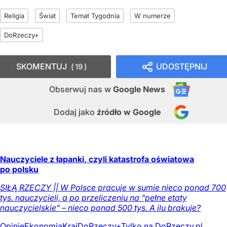
Religia
Świat
Temat Tygodnia
W numerze
DoRzeczy+
SKOMENTUJ
UDOSTĘPNIJ
19
Obserwuj nas
w
Google News
Dodaj jako
źródło w Google
Nauczyciele z łapanki, czyli katastrofa oświatowa
po polsku
SIŁĄ RZECZY || W Polsce pracuje w sumie nieco ponad 700
tys. nauczycieli, a po przeliczeniu na "pełne etaty
nauczycielskie" – nieco ponad 500 tys. A ilu brakuje?
Opinie
Ekonomia
Kraj
DoRzeczy+
Tylko na DoRzeczy.pl