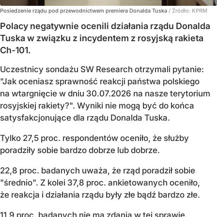
Posiedzenie rządu pod przewodnictwem premiera Donalda Tuska
/ Źródło:
KPRM
Polacy negatywnie ocenili działania rządu Donalda
Tuska w związku z incydentem z rosyjską rakieta
Ch-101.
Uczestnicy sondażu SW Research otrzymali pytanie:
"Jak oceniasz sprawność reakcji państwa polskiego
na wtargnięcie w dniu 30.07.2026 na nasze terytorium
rosyjskiej rakiety?". Wyniki nie mogą być do końca
satysfakcjonujące dla rządu Donalda Tuska.
Tylko 27,5 proc. respondentów oceniło, że służby
poradziły sobie bardzo dobrze lub dobrze.
22,8 proc. badanych uważa, że rząd poradził sobie
"średnio". Z kolei 37,8 proc. ankietowanych oceniło,
że reakcja i działania rządu były złe bądź bardzo złe.
11,9 proc. badanych nie ma zdania w tej sprawie.