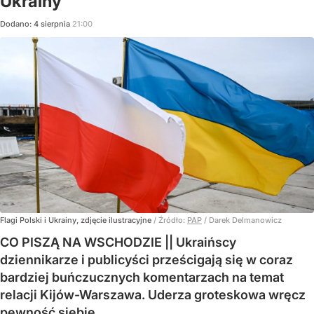
Ukrainy"
Dodano:
4
sierpnia
21:00
Flagi Polski i Ukrainy, zdjęcie ilustracyjne
/ Źródło:
PAP
/
Darek Delmanowicz
CO PISZĄ NA WSCHODZIE || Ukraińscy
dziennikarze i publicyści prześcigają się w coraz
bardziej buńczucznych komentarzach na temat
relacji Kijów-Warszawa. Uderza groteskowa wręcz
pewność siebie.