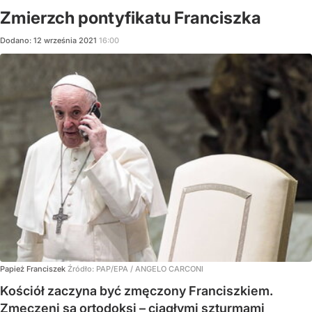
Zmierzch pontyfikatu Franciszka
Dodano:
12
września
2021
16:00
Papież Franciszek
Źródło:
PAP/EPA
/
ANGELO CARCONI
Kościół zaczyna być zmęczony Franciszkiem.
Zmęczeni są ortodoksi – ciągłymi szturmami