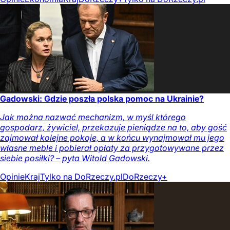
Gadowski: Gdzie poszła polska pomoc na Ukrainie?
Jak można nazwać mechanizm, w myśl którego
gospodarz, żywiciel, przekazuje pieniądze na to, aby gość
zajmował kolejne pokoje, a w końcu wynajmował mu jego
własne meble i pobierał opłaty za przygotowywane przez
siebie posiłki? – pyta Witold Gadowski.
Opinie
Kraj
Tylko na DoRzeczy.pl
DoRzeczy+