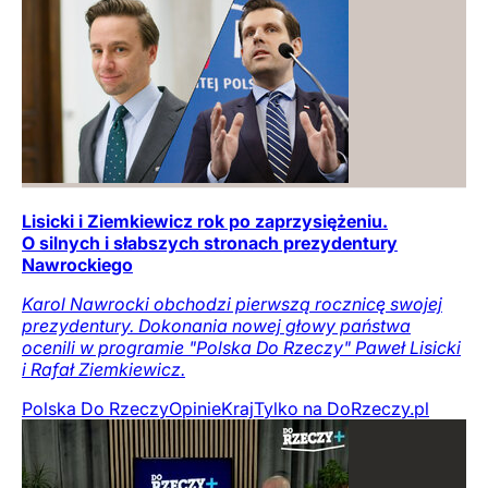
Lisicki i Ziemkiewicz rok po zaprzysiężeniu.
O silnych i słabszych stronach prezydentury
Nawrockiego
Karol Nawrocki obchodzi pierwszą rocznicę swojej
prezydentury. Dokonania nowej głowy państwa
ocenili w programie "Polska Do Rzeczy" Paweł Lisicki
i Rafał Ziemkiewicz.
Polska Do Rzeczy
Opinie
Kraj
Tylko na DoRzeczy.pl