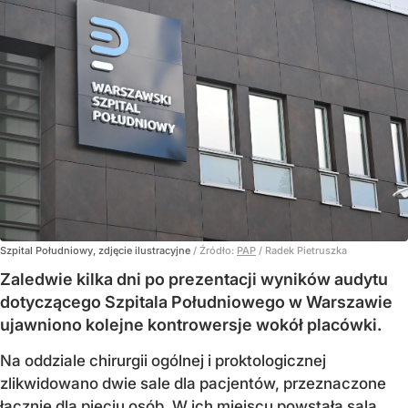
Szpital Południowy, zdjęcie ilustracyjne
/ Źródło:
PAP
/
Radek Pietruszka
Zaledwie kilka dni po prezentacji wyników audytu
dotyczącego Szpitala Południowego w Warszawie
ujawniono kolejne kontrowersje wokół placówki.
Na oddziale chirurgii ogólnej i proktologicznej
zlikwidowano dwie sale dla pacjentów, przeznaczone
łącznie dla pięciu osób. W ich miejscu powstała sala