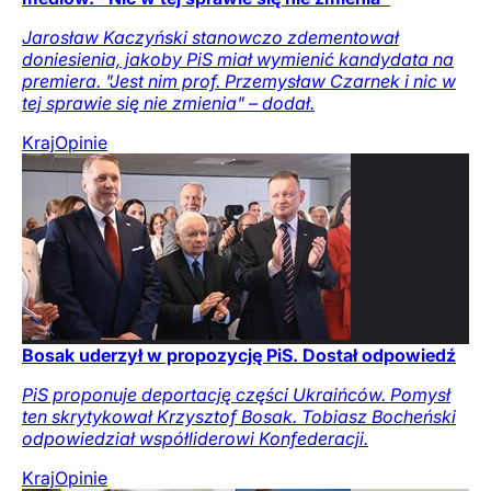
Jarosław Kaczyński stanowczo zdementował
doniesienia, jakoby PiS miał wymienić kandydata na
premiera. "Jest nim prof. Przemysław Czarnek i nic w
tej sprawie się nie zmienia" – dodał.
Kraj
Opinie
Bosak uderzył w propozycję PiS. Dostał odpowiedź
PiS proponuje deportację części Ukraińców. Pomysł
ten skrytykował Krzysztof Bosak. Tobiasz Bocheński
odpowiedział współliderowi Konfederacji.
Kraj
Opinie