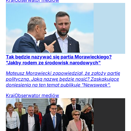
Tak będzie nazywać się partia Morawieckiego?
"Jakby rodem ze środowisk narodowych"
Mateusz Morawiecki zapowiedział, że założy partię
polityczną. Jaką nazwę będzie nosić? Zaskakujące
doniesienia na ten temat publikuje "Newsweek".
Kraj
Obserwator mediów