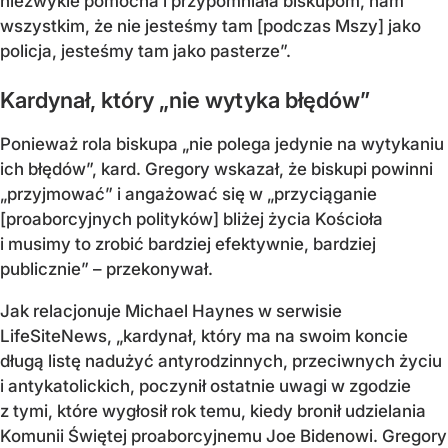
niezwykle pomocna i przypomniała biskupom, nam
wszystkim, że nie jesteśmy tam [podczas Mszy] jako
policja, jesteśmy tam jako pasterze”.
Kardynał, który „nie wytyka błędów”
Ponieważ rola biskupa „nie polega jedynie na wytykaniu
ich błędów”, kard. Gregory wskazał, że biskupi powinni
„przyjmować” i angażować się w „przyciąganie
[proaborcyjnych polityków] bliżej życia Kościoła
i musimy to zrobić bardziej efektywnie, bardziej
publicznie” – przekonywał.
Jak relacjonuje Michael Haynes w serwisie
LifeSiteNews, „kardynał, który ma na swoim koncie
długą listę nadużyć antyrodzinnych, przeciwnych życiu
i antykatolickich, poczynił ostatnie uwagi w zgodzie
z tymi, które wygłosił rok temu, kiedy bronił udzielania
Komunii Świętej proaborcyjnemu Joe Bidenowi. Gregory