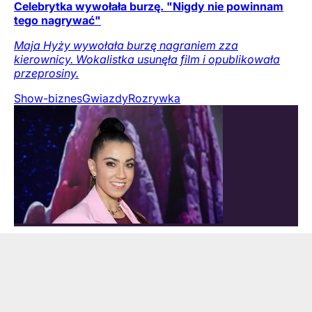
Celebrytka wywołała burzę. "Nigdy nie powinnam
tego nagrywać"
Maja Hyży wywołała burzę nagraniem zza
kierownicy. Wokalistka usunęła film i opublikowała
przeprosiny.
Show-biznes
Gwiazdy
Rozrywka