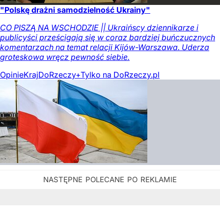
"Polskę drażni samodzielność Ukrainy"
CO PISZĄ NA WSCHODZIE || Ukraińscy dziennikarze i
publicyści prześcigają się w coraz bardziej buńczucznych
komentarzach na temat relacji Kijów-Warszawa. Uderza
groteskowa wręcz pewność siebie.
Opinie
Kraj
DoRzeczy+
Tylko na DoRzeczy.pl