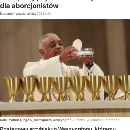
dla aborcjonistów
Dodano:
1
października
2021
8:51
Kard. Wilton Gregory, metropolita Waszyngtonu
Źródło:
Wikimedia Commons
Postępowy arcybiskup Waszyngtonu, któremu