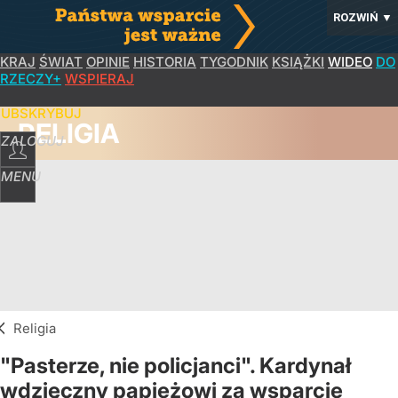
ROZWIŃ
▼
KRAJ
ŚWIAT
OPINIE
HISTORIA
TYGODNIK
KSIĄŻKI
WIDEO
DO
RZECZY+
WSPIERAJ
SUBSKRYBUJ
RELIGIA
ZALOGUJ
MENU
Religia
"Pasterze, nie policjanci". Kardynał
wdzięczny papieżowi za wsparcie