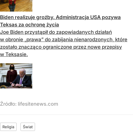
Biden realizuje groźby. Administracja USA pozywa
Teksas za ochronę życia
Joe Biden przystąpił do zapowiadanych działań
w obronie „prawa” do zabijania nienarodzonych, które
zostało znacząco ograniczone przez nowe przepisy
w Teksasie.
Źródło:
lifesitenews.com
Religia
Świat