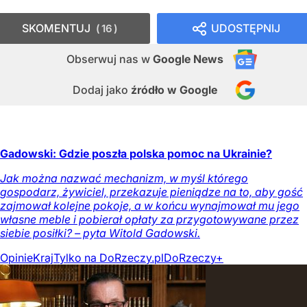
SKOMENTUJ
UDOSTĘPNIJ
16
Obserwuj nas
w
Google News
Dodaj jako
źródło w Google
Gadowski: Gdzie poszła polska pomoc na Ukrainie?
Jak można nazwać mechanizm, w myśl którego
gospodarz, żywiciel, przekazuje pieniądze na to, aby gość
zajmował kolejne pokoje, a w końcu wynajmował mu jego
własne meble i pobierał opłaty za przygotowywane przez
siebie posiłki? – pyta Witold Gadowski.
Opinie
Kraj
Tylko na DoRzeczy.pl
DoRzeczy+