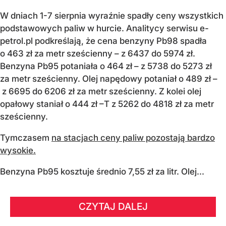
W dniach 1-7 sierpnia wyraźnie spadły ceny wszystkich
podstawowych paliw w hurcie. Analitycy serwisu e-
petrol.pl podkreślają, że cena benzyny Pb98 spadła
o 463 zł za metr sześcienny – z 6437 do 5974 zł.
Benzyna Pb95 potaniała o 464 zł – z 5738 do 5273 zł
za metr sześcienny. Olej napędowy potaniał o 489 zł –
z 6695 do 6206 zł za metr sześcienny. Z kolei olej
opałowy staniał o 444 zł –T z 5262 do 4818 zł za metr
sześcienny.
Tymczasem
na stacjach ceny paliw pozostają bardzo
wysokie.
Benzyna Pb95 kosztuje średnio 7,55 zł za litr. Olej...
CZYTAJ DALEJ