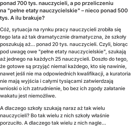
ponad 700 tys. nauczycieli, a po przeliczeniu
na "pełne etaty nauczycielskie" – nieco ponad 500
tys. A ilu brakuje?
Cóż, sytuacja na rynku pracy nauczycieli zrobiła się
tego lata aż tak dramatycznie dramatyczna, że szkoły
poszukują aż… ponad 20 tys. nauczycieli. Czyli, biorąc
pod uwagę owe "pełne etaty nauczycielskie", szukają
aż jednego na każdych 25 nauczycieli. Doszło do tego,
że gotowe są przyjąć niemal każdego, kto się nawinie,
nawet jeśli nie ma odpowiednich kwalifikacji, a kuratoria
nie mają wyjścia i całymi tysiącami zatwierdzają
wnioski o ich zatrudnienie, bo bez ich zgody załatanie
wakatu jest niemożliwe.
A dlaczego szkoły szukają naraz aż tak wielu
nauczycieli? Bo tak wielu z nich szkoły właśnie
porzuciło. A dlaczego tak wielu z nich nagle...