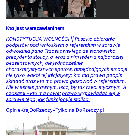
Kto jest warszawianinem
KONSTYTUCJA WOLNOŚCI || Ruszyło zbieranie
podpisów pod wnioskiem o referendum w sprawie
odwołania pana Trzaskowskiego ze stanowiska
prezydenta stolicy, a wraz z nim jeden z najbardziej
bezsensownych, ale jednocześnie
charakterystycznych sporów, napędzających emocje
nie tylko wokół tej inicjatywy: kto ma prawo podpis
składać oraz kto ma prawo głosować w referendum.
Nie w sensie prawnym, lecz, by tak rzec, etycznym. A
czasami – kto ma nawet prawo wypowiadać się w
sprawie tego, jak funkcjonuje stolica.
Opinie
Kraj
DoRzeczy+
Tylko na DoRzeczy.pl