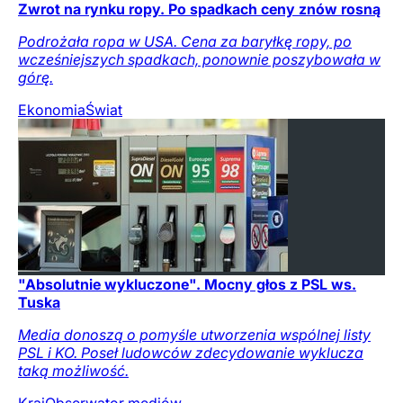
Zwrot na rynku ropy. Po spadkach ceny znów rosną
Podrożała ropa w USA. Cena za baryłkę ropy, po
wcześniejszych spadkach, ponownie poszybowała w
górę.
Ekonomia
Świat
"Absolutnie wykluczone". Mocny głos z PSL ws.
Tuska
Media donoszą o pomyśle utworzenia wspólnej listy
PSL i KO. Poseł ludowców zdecydowanie wyklucza
taką możliwość.
Kraj
Obserwator mediów