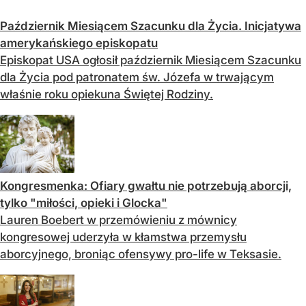
Październik Miesiącem Szacunku dla Życia. Inicjatywa
amerykańskiego episkopatu
Episkopat USA ogłosił październik Miesiącem Szacunku
dla Życia pod patronatem św. Józefa w trwającym
właśnie roku opiekuna Świętej Rodziny.
Kongresmenka: Ofiary gwałtu nie potrzebują aborcji,
tylko "miłości, opieki i Glocka"
Lauren Boebert w przemówieniu z mównicy
kongresowej uderzyła w kłamstwa przemysłu
aborcyjnego, broniąc ofensywy pro-life w Teksasie.