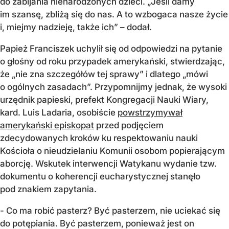
do zabijania nienarodzonych dzieci. „Jeśli damy
im szansę, zbliżą się do nas. A to wzbogaca nasze życie
i, miejmy nadzieję, także ich” – dodał.
Papież Franciszek uchylił się od odpowiedzi na pytanie
o głośny od roku przypadek amerykański, stwierdzając,
że „nie zna szczegółów tej sprawy” i dlatego „mówi
o ogólnych zasadach”. Przypomnijmy jednak, że wysoki
urzędnik papieski, prefekt Kongregacji Nauki Wiary,
kard. Luis Ladaria, osobiście
powstrzymywał
amerykański episkopat
przed podjęciem
zdecydowanych kroków ku respektowaniu nauki
Kościoła o nieudzielaniu Komunii osobom popierającym
aborcję. Wskutek interwencji Watykanu wydanie tzw.
dokumentu o koherencji eucharystycznej stanęło
pod znakiem zapytania.
- Co ma robić pasterz? Być pasterzem, nie uciekać się
do potępiania. Być pasterzem, ponieważ jest on