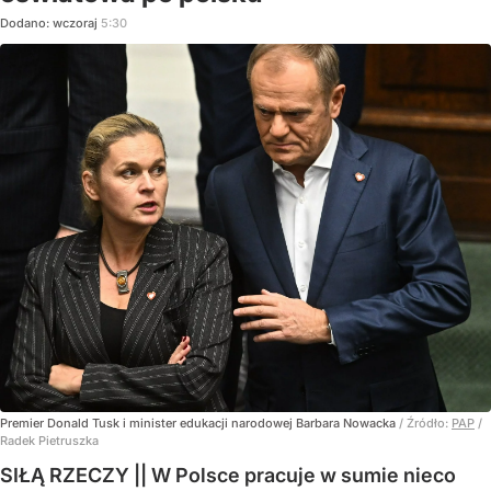
Dodano:
wczoraj
5:30
Premier Donald Tusk i minister edukacji narodowej Barbara Nowacka
/ Źródło:
PAP
/
Radek Pietruszka
SIŁĄ RZECZY || W Polsce pracuje w sumie nieco