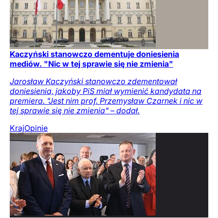
Kaczyński stanowczo dementuje doniesienia
mediów. "Nic w tej sprawie się nie zmienia"
Jarosław Kaczyński stanowczo zdementował
doniesienia, jakoby PiS miał wymienić kandydata na
premiera. "Jest nim prof. Przemysław Czarnek i nic w
tej sprawie się nie zmienia" – dodał.
Kraj
Opinie