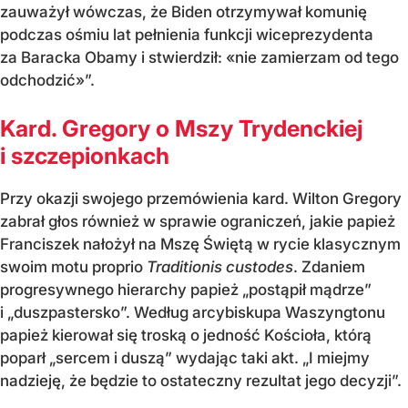
zauważył wówczas, że Biden otrzymywał komunię
podczas ośmiu lat pełnienia funkcji wiceprezydenta
za Baracka Obamy i stwierdził: «nie zamierzam od tego
odchodzić»”.
Kard. Gregory o Mszy Trydenckiej
i szczepionkach
Przy okazji swojego przemówienia kard. Wilton Gregory
zabrał głos również w sprawie ograniczeń, jakie papież
Franciszek nałożył na Mszę Świętą w rycie klasycznym
swoim motu proprio
Traditionis custodes
. Zdaniem
progresywnego hierarchy papież „postąpił mądrze”
i „duszpastersko”. Według arcybiskupa Waszyngtonu
papież kierował się troską o jedność Kościoła, którą
poparł „sercem i duszą” wydając taki akt. „I miejmy
nadzieję, że będzie to ostateczny rezultat jego decyzji”.