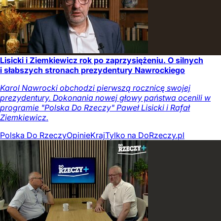
Lisicki i Ziemkiewicz rok po zaprzysiężeniu. O silnych
i słabszych stronach prezydentury Nawrockiego
Karol Nawrocki obchodzi pierwszą rocznicę swojej
prezydentury. Dokonania nowej głowy państwa ocenili w
programie "Polska Do Rzeczy" Paweł Lisicki i Rafał
Ziemkiewicz.
Polska Do Rzeczy
Opinie
Kraj
Tylko na DoRzeczy.pl