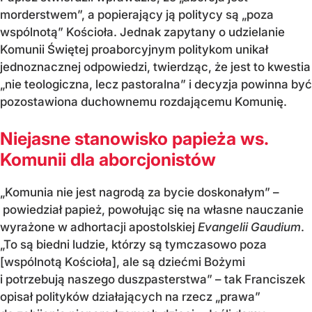
morderstwem”, a popierający ją politycy są „poza
wspólnotą” Kościoła. Jednak zapytany o udzielanie
Komunii Świętej proaborcyjnym politykom unikał
jednoznacznej odpowiedzi, twierdząc, że jest to kwestia
„nie teologiczna, lecz pastoralna” i decyzja powinna być
pozostawiona duchownemu rozdającemu Komunię.
Niejasne stanowisko papieża ws.
Komunii dla aborcjonistów
„Komunia nie jest nagrodą za bycie doskonałym” –
powiedział papież, powołując się na własne nauczanie
wyrażone w adhortacji apostolskiej
Evangelii Gaudium
.
„To są biedni ludzie, którzy są tymczasowo poza
[wspólnotą Kościoła], ale są dziećmi Bożymi
i potrzebują naszego duszpasterstwa” – tak Franciszek
opisał polityków działających na rzecz „prawa”