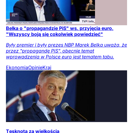
Belka o "propagandzie PiS" ws. przyjęcia euro.
"Wszyscy boją się cokolwiek powiedzieć"
Były premier i były prezes NBP Marek Belka uważa, że
przez "propagandę PiS", obecnie temat
wprowadzenia w Polsce euro jest tematem tabu.
Ekonomia
Opinie
Kraj
Tęsknota za wielkością