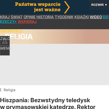
ROZWIŃ
▼
KRAJ
ŚWIAT
OPINIE
HISTORIA
TYGODNIK
KSIĄŻKI
WIDEO
DO
RZECZY+
WSPIERAJ
SUBSKRYBUJ
RELIGIA
ZALOGUJ
MENU
Religia
Hiszpania: Bezwstydny teledysk
w prymasowskiej katedrze. Rektor