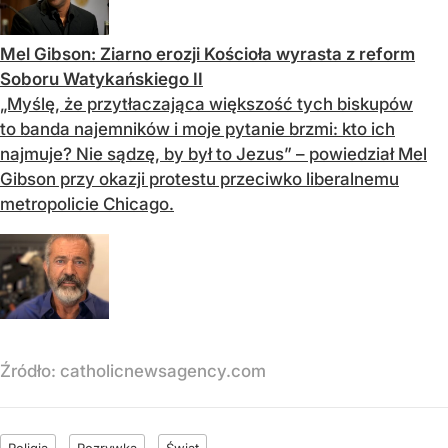
Mel Gibson: Ziarno erozji Kościoła wyrasta z reform
Soboru Watykańskiego II
„Myślę, że przytłaczająca większość tych biskupów
to banda najemników i moje pytanie brzmi: kto ich
najmuje? Nie sądzę, by był to Jezus” – powiedział Mel
Gibson przy okazji protestu przeciwko liberalnemu
metropolicie Chicago.
Źródło:
catholicnewsagency.com
Religia
Rozrywka
Świat