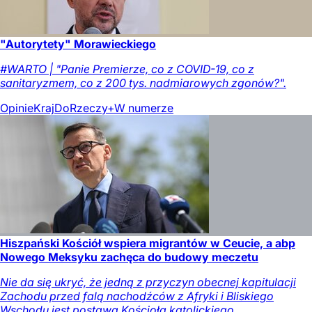
"Autorytety" Morawieckiego
#WARTO | "Panie Premierze, co z COVID-19, co z
sanitaryzmem, co z 200 tys. nadmiarowych zgonów?".
Opinie
Kraj
DoRzeczy+
W numerze
Hiszpański Kościół wspiera migrantów w Ceucie, a abp
Nowego Meksyku zachęca do budowy meczetu
Nie da się ukryć, że jedną z przyczyn obecnej kapitulacji
Zachodu przed falą nachodźców z Afryki i Bliskiego
Wschodu jest postawa Kościoła katolickiego.