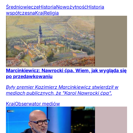
Średniowiecze
Historia
Nowożytność
Historia
współczesna
Kraj
Religia
Marcinkiewicz: Nawrocki ćpa. Wiem, jak wygląda się
po przedawkowaniu
Były premier Kazimierz Marcinkiewicz stwierdził w
mediach publicznych, że "Karol Nawrocki ćpa".
Kraj
Obserwator mediów