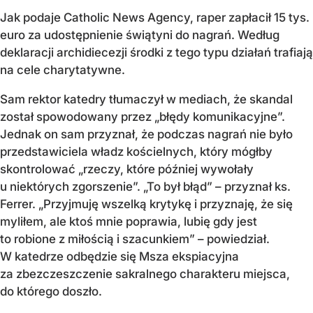
Jak podaje Catholic News Agency, raper zapłacił 15 tys.
euro za udostępnienie świątyni do nagrań. Według
deklaracji archidiecezji środki z tego typu działań trafiają
na cele charytatywne.
Sam rektor katedry tłumaczył w mediach, że skandal
został spowodowany przez „błędy komunikacyjne”.
Jednak on sam przyznał, że podczas nagrań nie było
przedstawiciela władz kościelnych, który mógłby
skontrolować „rzeczy, które później wywołały
u niektórych zgorszenie”. „To był błąd” – przyznał ks.
Ferrer. „Przyjmuję wszelką krytykę i przyznaję, że się
myliłem, ale ktoś mnie poprawia, lubię gdy jest
to robione z miłością i szacunkiem” – powiedział.
W katedrze odbędzie się Msza ekspiacyjna
za zbezczeszczenie sakralnego charakteru miejsca,
do którego doszło.