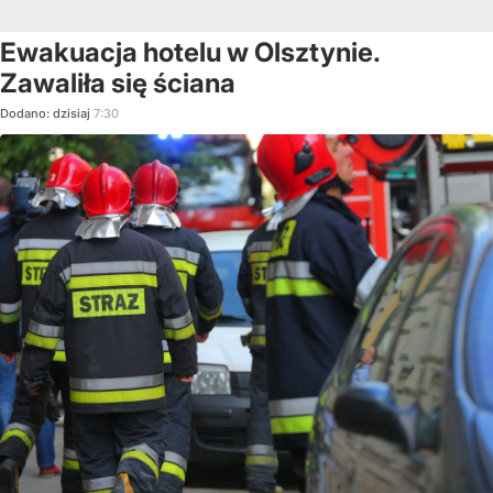
Ewakuacja hotelu w Olsztynie.
Zawaliła się ściana
Dodano:
dzisiaj
7:30