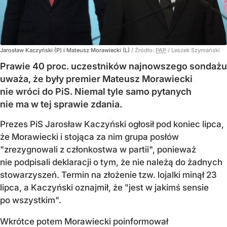
Jarosław Kaczyński (P) i Mateusz Morawiecki (L)
/ Źródło:
PAP
/
Leszek Szymański
Prawie 40 proc. uczestników najnowszego sondażu
uważa, że były premier Mateusz Morawiecki
nie wróci do PiS. Niemal tyle samo pytanych
nie ma w tej sprawie zdania.
Prezes PiS Jarosław Kaczyński ogłosił pod koniec lipca,
że Morawiecki i stojąca za nim grupa posłów
"zrezygnowali z członkostwa w partii", ponieważ
nie podpisali deklaracji o tym, że nie należą do żadnych
stowarzyszeń. Termin na złożenie tzw. lojalki minął 23
lipca, a Kaczyński oznajmił, że "jest w jakimś sensie
po wszystkim".
Wkrótce potem Morawiecki poinformował