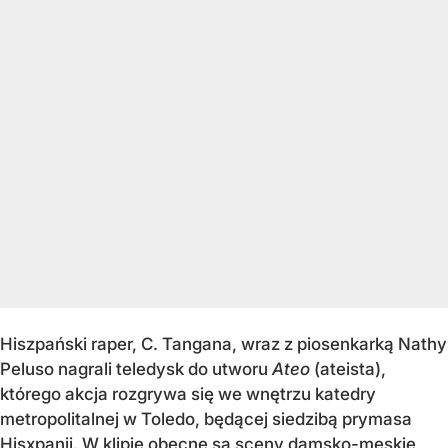
Hiszpański raper, C. Tangana, wraz z piosenkarką Nathy
Peluso nagrali teledysk do utworu
Ateo
(ateista),
którego akcja rozgrywa się we wnętrzu katedry
metropolitalnej w Toledo, będącej siedzibą prymasa
Hisxpanii. W klipie obecne są sceny damsko-męskie