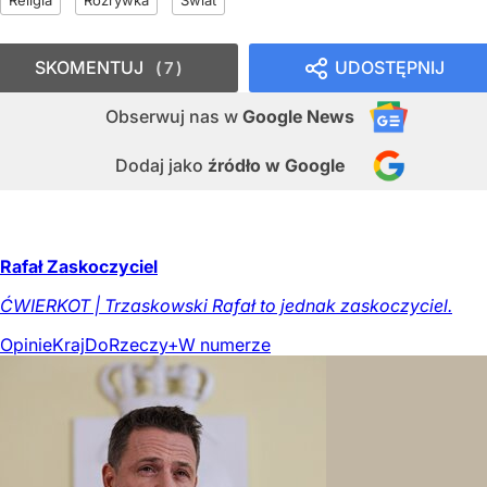
SKOMENTUJ
UDOSTĘPNIJ
7
Obserwuj nas
w
Google News
Dodaj jako
źródło w Google
Rafał Zaskoczyciel
ĆWIERKOT | Trzaskowski Rafał to jednak zaskoczyciel.
Opinie
Kraj
DoRzeczy+
W numerze