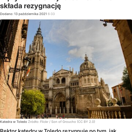
składa rezygnację
Dodano:
13
października
2021
6:33
Katedra w Toledo
Źródło:
Flickr
/
Son of Groucho (CC BY 2.0)
Rektor katedry w Toledo rezygnuje po tym, jak