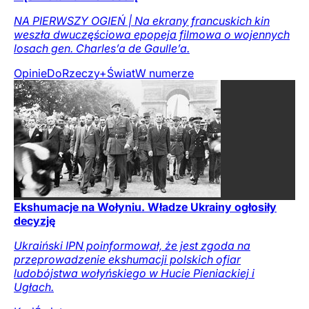
NA PIERWSZY OGIEŃ | Na ekrany francuskich kin
weszła dwuczęściowa epopeja filmowa o wojennych
losach gen. Charles’a de Gaulle’a.
Opinie
DoRzeczy+
Świat
W numerze
Ekshumacje na Wołyniu. Władze Ukrainy ogłosiły
decyzję
Ukraiński IPN poinformował, że jest zgoda na
przeprowadzenie ekshumacji polskich ofiar
ludobójstwa wołyńskiego w Hucie Pieniackiej i
Ugłach.