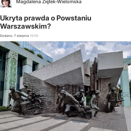
Magdalena Ziętek-Wielomska
Ukryta prawda o Powstaniu
Warszawskim?
Dodano:
7
sierpnia
19:00