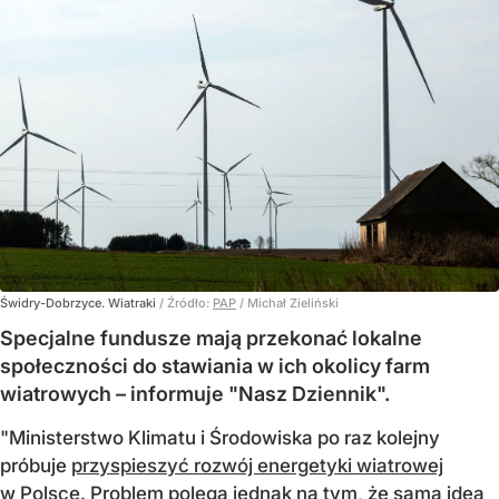
Świdry-Dobrzyce. Wiatraki
/ Źródło:
PAP
/
Michał Zieliński
Specjalne fundusze mają przekonać lokalne
społeczności do stawiania w ich okolicy farm
wiatrowych – informuje "Nasz Dziennik".
"Ministerstwo Klimatu i Środowiska po raz kolejny
próbuje
przyspieszyć rozwój energetyki wiatrowej
w Polsce. Problem polega jednak na tym, że sama idea