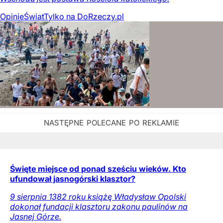
Opinie
Świat
Tylko na DoRzeczy.pl
Święte miejsce od ponad sześciu wieków. Kto
ufundował jasnogórski klasztor?
9 sierpnia 1382 roku książę Władysław Opolski
dokonał fundacji klasztoru zakonu paulinów na
Jasnej Górze.