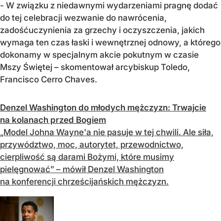
- W związku z niedawnymi wydarzeniami pragnę dodać
do tej celebracji wezwanie do nawrócenia,
zadośćuczynienia za grzechy i oczyszczenia, jakich
wymaga ten czas łaski i wewnętrznej odnowy, a którego
dokonamy w specjalnym akcie pokutnym w czasie
Mszy Świętej – skomentował arcybiskup Toledo,
Francisco Cerro Chaves.
Denzel Washington do młodych mężczyzn: Trwajcie
na kolanach przed Bogiem
„Model Johna Wayne'a nie pasuje w tej chwili. Ale siła,
przywództwo, moc, autorytet, przewodnictwo,
cierpliwość są darami Bożymi, które musimy
pielęgnować” – mówił Denzel Washington
na konferencji chrześcijańskich mężczyzn.