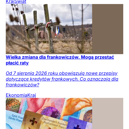
Kraj
Świat
Wielka zmiana dla frankowiczów. Mogą przestać
płacić raty
Od 7 sierpnia 2026 roku obowiązują nowe przepisy
dotyczące kredytów frankowych. Co oznaczają dla
frankowiczów?
Ekonomia
Kraj