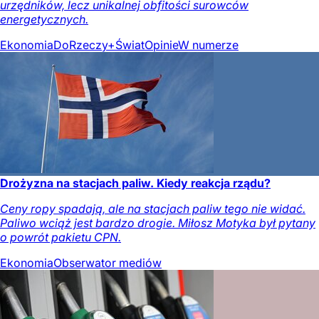
urzędników, lecz unikalnej obfitości surowców
energetycznych.
Ekonomia
DoRzeczy+
Świat
Opinie
W numerze
Drożyzna na stacjach paliw. Kiedy reakcja rządu?
Ceny ropy spadają, ale na stacjach paliw tego nie widać.
Paliwo wciąż jest bardzo drogie. Miłosz Motyka był pytany
o powrót pakietu CPN.
Ekonomia
Obserwator mediów