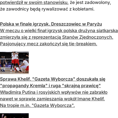
potwierdził w swoim stanowisku
, że jest zadowolony,
że zawodnicy będą rywalizować z kobietami.
Polska w finale igrzysk. Dreszczowiec w Paryżu
W meczu o wielki finał igrzysk polska drużyna siatkarska
zmierzyła się z reprezentacją Stanów Zjednoczonych.
Pasjonujący mecz zakończył się tie-breakiem.
Sprawa Khelif. "Gazeta Wyborcza" doszukała się
"propagandy Kremla" i ruga "skrajną prawicę"
Władimira Putina i rosyjskich wpływów nie zabrakło
nawet w sprawie zamieszania wokół Imane Khelif.
Na tropie m.in. "Gazeta Wyborcza".