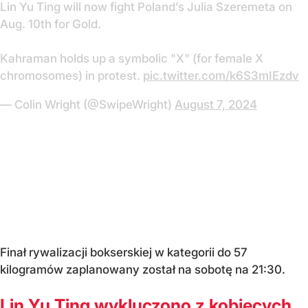
Lin Yu Ting will now fight Poland’s Julia Szeremeta on
Aug. 10th for Gold.
Kahraman holds up a symbolic "X" (for female X
chromosomes) in protest.
pic.twitter.com/k6S3mIEzdv
— Colin Wright (@SwipeWright)
August 7, 2024
Finał rywalizacji bokserskiej w kategorii do 57
kilogramów zaplanowany został na sobotę na 21:30.
Lin Yu Ting wykluczono z kobiecych