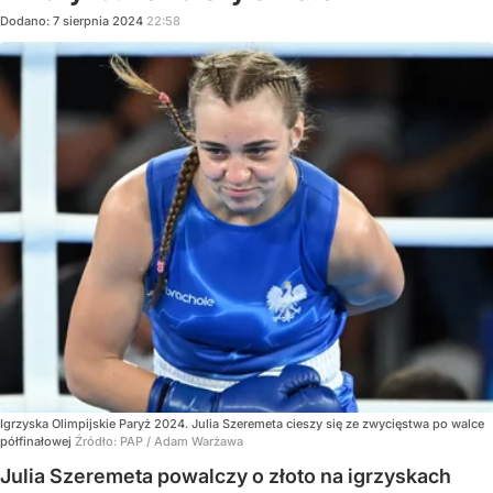
Dodano:
7
sierpnia
2024
22:58
Igrzyska Olimpijskie Paryż 2024. Julia Szeremeta cieszy się ze zwycięstwa po walce
półfinałowej
Źródło:
PAP
/
Adam Warżawa
Julia Szeremeta powalczy o złoto na igrzyskach