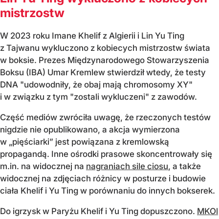
mistrzostw
W 2023 roku Imane Khelif z Algierii i Lin Yu Ting
z Tajwanu wykluczono z kobiecych mistrzostw świata
w boksie. Prezes Międzynarodowego Stowarzyszenia
Boksu (IBA) Umar Kremlew stwierdził wtedy, że testy
DNA "udowodniły, że obaj mają chromosomy XY"
i w związku z tym "zostali wykluczeni" z zawodów.
Część mediów zwróciła uwagę, że rzeczonych testów
nigdzie nie opublikowano, a akcja wymierzona
w „pięściarki” jest powiązana z kremlowską
propagandą. Inne ośrodki prasowe skoncentrowały się
m.in. na widocznej na
nagraniach sile ciosu
, a także
widocznej na zdjęciach różnicy w posturze i budowie
ciała Khelif i Yu Ting w porównaniu do innych bokserek.
Do igrzysk w Paryżu Khelif i Yu Ting dopuszczono.
MKOl