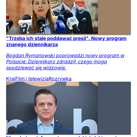
"Trzeba ich stale poddawać presji". Nowy program
znanego dziennikarza
Bogdan Rymanowski poprowadzi nowy program w
Polsacie. Dziennikarz zdradził, czego mogą
spodziewać się widzowie.
Kraj
Film i telewizja
Rozrywka