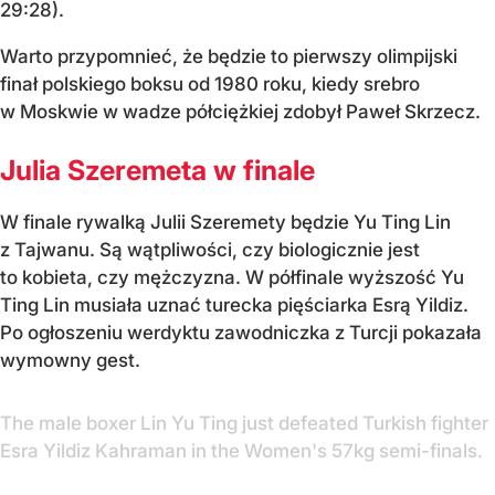
29:28).
Warto przypomnieć, że będzie to pierwszy olimpijski
finał polskiego boksu od 1980 roku, kiedy srebro
w Moskwie w wadze półciężkiej zdobył Paweł Skrzecz.
Julia Szeremeta w finale
W finale rywalką Julii Szeremety będzie Yu Ting Lin
z Tajwanu. Są wątpliwości, czy biologicznie jest
to kobieta, czy mężczyzna. W półfinale wyższość Yu
Ting Lin musiała uznać turecka pięściarka Esrą Yildiz.
Po ogłoszeniu werdyktu zawodniczka z Turcji pokazała
wymowny gest.
The male boxer Lin Yu Ting just defeated Turkish fighter
Esra Yildiz Kahraman in the Women's 57kg semi-finals.