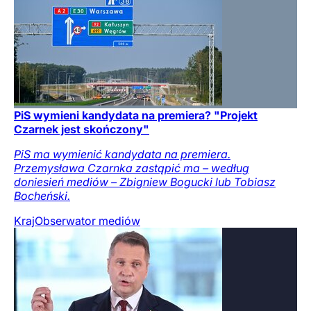
PiS wymieni kandydata na premiera? "Projekt
Czarnek jest skończony"
PiS ma wymienić kandydata na premiera.
Przemysława Czarnka zastąpić ma – według
doniesień mediów – Zbigniew Bogucki lub Tobiasz
Bocheński.
Kraj
Obserwator mediów