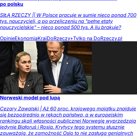
po polsku
SIŁĄ RZECZY || W Polsce pracuje w sumie nieco ponad 700
tys. nauczycieli, a po przeliczeniu na "pełne etaty
nauczycielskie" – nieco ponad 500 tys. A ilu brakuje?
Opinie
Ekonomia
Kraj
DoRzeczy+
Tylko na DoRzeczy.pl
Norweski model pod lupą
Cezary Zawalski | Aż 60 proc. krajowego majątku znajduje
się bezpośrednio w rękach państwa, a w europejskim
rankingu skali własności publicznej Norwegię wyprzedzają
jedynie Białoruś i Rosja. Krytycy tego systemu słusznie
zauważają, że zamożność Oslo to nie zasługa genialnych