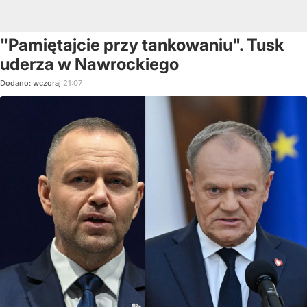
"Pamiętajcie przy tankowaniu". Tusk
uderza w Nawrockiego
Dodano:
wczoraj
21:07