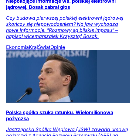
Niepokojące informacje ws. polskiej elektrowni
jądrowej. Bosak zabrał głos
Czy budowa pierwszej polskiej elektrowni jądrowej
skończy się niepowodzeniem? Na jaw wychodzą
nowe informacje. "Rozmowy są bliskie impasu” –
napisał wicemarszałek Krzysztof Bosak.
Ekonomia
Kraj
Świat
Opinie
Polska spółka szuka ratunku. Wielomilionowa
pożyczka
Jastrzębska Spółka Węglowa (JSW) zawarła umowę
pożyczki z Agencją Rozwoju Przemysłu (ARP) na