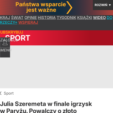
ROZWIŃ
▼
KRAJ
ŚWIAT
OPINIE
HISTORIA
TYGODNIK
KSIĄŻKI
WIDEO
DO
RZECZY+
WSPIERAJ
SUBSKRYBUJ
SPORT
ZALOGUJ
MENU
Sport
Julia Szeremeta w finale igrzysk
w Paryżu. Powalczy o złoto