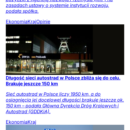
zasadach ustawy o systemie instytucji rozwoju,
podała spółka.
Ekonomia
Kraj
Opinie
Długość sieci autostrad w Polsce zbliża się do celu.
Brakuje jeszcze 150 km
Sieć autostrad w Polsce liczy 1950 km, a do
osiągnięcia jej docelowej długości brakuje jeszcze ok.
150 km – podała Główna Dyrekcja Dróg Krajowych i
Autostrad (GDDKiA).
Ekonomia
Kraj