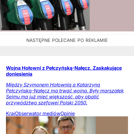
Wojna Hołowni z Pełczyńską-Nałęcz. Zaskakujące
doniesienia
Między Szymonem Hołownią a Katarzyną
Pełczyńską-Nałęcz ma trwać wojna. Były marszałek
Sejmu ma już mieć większość, aby obalić
przywództwo szefowej Polski 2050.
Kraj
Obserwator mediów
Opinie