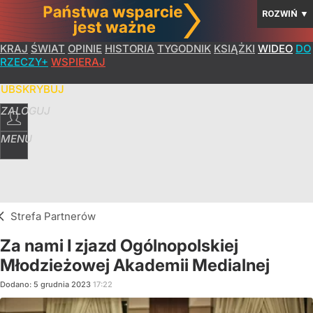
ROZWIŃ
▼
KRAJ
ŚWIAT
OPINIE
HISTORIA
TYGODNIK
KSIĄŻKI
WIDEO
DO
RZECZY+
WSPIERAJ
SUBSKRYBUJ
ZALOGUJ
MENU
Strefa Partnerów
Za nami I zjazd Ogólnopolskiej
Młodzieżowej Akademii Medialnej
Dodano:
5
grudnia
2023
17:22