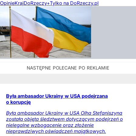
Opinie
Kraj
DoRzeczy+
Tylko na DoRzeczy.pl
Była ambasador Ukrainy w USA podejrzana
o korupcję
Była ambasador Ukrainy w USA Olha Stefaniszyna
została objęta śledztwem dotyczącym podejrzeń o
nielegalne wzbogacenie oraz złożenie
nieprawdziwych oświadczeń majątkowych.