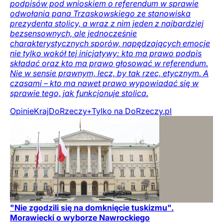
podpisów pod wnioskiem o referendum w sprawie
odwołania pana Trzaskowskiego ze stanowiska
prezydenta stolicy, a wraz z nim jeden z najbardziej
bezsensownych, ale jednocześnie
charakterystycznych sporów, napędzających emocje
nie tylko wokół tej inicjatywy: kto ma prawo podpis
składać oraz kto ma prawo głosować w referendum.
Nie w sensie prawnym, lecz, by tak rzec, etycznym. A
czasami – kto ma nawet prawo wypowiadać się w
sprawie tego, jak funkcjonuje stolica.
Opinie
Kraj
DoRzeczy+
Tylko na DoRzeczy.pl
"Nie zgodzili się na domknięcie tuskizmu".
Morawiecki o wyborze Nawrockiego