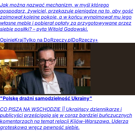
Jak można nazwać mechanizm, w myśl którego
gospodarz, żywiciel, przekazuje pieniądze na to, aby gość
zajmował kolejne pokoje, a w końcu wynajmował mu jego
własne meble i pobierał opłaty za przygotowywane przez
siebie posiłki? – pyta Witold Gadowski.
Opinie
Kraj
Tylko na DoRzeczy.pl
DoRzeczy+
"Polskę drażni samodzielność Ukrainy"
CO PISZĄ NA WSCHODZIE || Ukraińscy dziennikarze i
publicyści prześcigają się w coraz bardziej buńczucznych
komentarzach na temat relacji Kijów-Warszawa. Uderza
groteskowa wręcz pewność siebie.