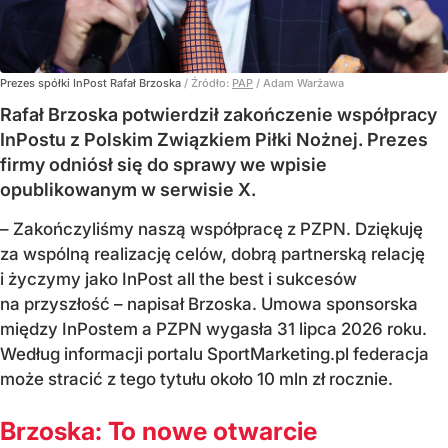
Prezes spółki InPost Rafał Brzoska
/ Źródło:
PAP
/
Adam Warżawa
Rafał Brzoska potwierdził zakończenie współpracy
InPostu z Polskim Związkiem Piłki Nożnej. Prezes
firmy odniósł się do sprawy we wpisie
opublikowanym w serwisie X.
– Zakończyliśmy naszą współpracę z PZPN. Dziękuję
za wspólną realizację celów, dobrą partnerską relację
i życzymy jako InPost all the best i sukcesów
na przyszłość – napisał Brzoska. Umowa sponsorska
między InPostem a PZPN wygasła 31 lipca 2026 roku.
Według informacji portalu SportMarketing.pl federacja
może stracić z tego tytułu około 10 mln zł rocznie.
Brzoska: To nowe otwarcie