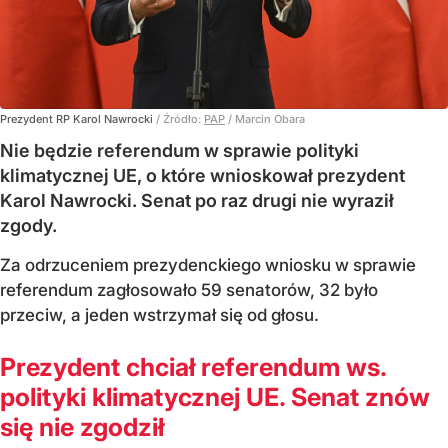
Prezydent RP Karol Nawrocki
/ Źródło:
PAP
/
Marcin Obara
Nie będzie referendum w sprawie polityki
klimatycznej UE, o które wnioskował prezydent
Karol Nawrocki. Senat po raz drugi nie wyraził
zgody.
Za odrzuceniem prezydenckiego wniosku w sprawie
referendum zagłosowało 59 senatorów, 32 było
przeciw, a jeden wstrzymał się od głosu.
Prezydent chciał referendum ws.
polityki klimatycznej UE. Senat znów
się nie zgodził