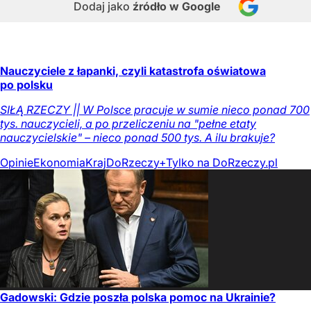
Dodaj jako
źródło w Google
Nauczyciele z łapanki, czyli katastrofa oświatowa
po polsku
SIŁĄ RZECZY || W Polsce pracuje w sumie nieco ponad 700
tys. nauczycieli, a po przeliczeniu na "pełne etaty
nauczycielskie" – nieco ponad 500 tys. A ilu brakuje?
Opinie
Ekonomia
Kraj
DoRzeczy+
Tylko na DoRzeczy.pl
Gadowski: Gdzie poszła polska pomoc na Ukrainie?