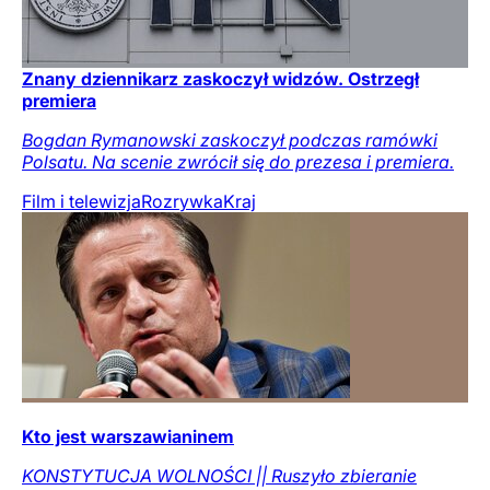
Znany dziennikarz zaskoczył widzów. Ostrzegł
premiera
Bogdan Rymanowski zaskoczył podczas ramówki
Polsatu. Na scenie zwrócił się do prezesa i premiera.
Film i telewizja
Rozrywka
Kraj
Kto jest warszawianinem
KONSTYTUCJA WOLNOŚCI || Ruszyło zbieranie