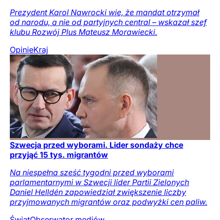
Prezydent Karol Nawrocki wie, że mandat otrzymał
od narodu, a nie od partyjnych central – wskazał szef
klubu Rozwój Plus Mateusz Morawiecki.
Opinie
Kraj
Szwecja przed wyborami. Lider sondaży chce
przyjąć 15 tys. migrantów
Na niespełna sześć tygodni przed wyborami
parlamentarnymi w Szwecji lider Partii Zielonych
Daniel Helldén zapowiedział zwiększenie liczby
przyjmowanych migrantów oraz podwyżki cen paliw.
Świat
Obserwator mediów