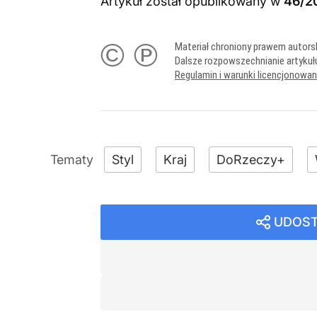
Artykuł został opublikowany w
46/2
© ℗
Materiał chroniony prawem autors
Dalsze rozpowszechnianie artykuł
Regulamin i warunki licencjonowa
Styl
Kraj
DoRzeczy+
UDOST