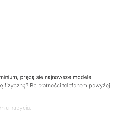
aluminium, prężą się najnowsze modele
rtę fizyczną? Bo płatności telefonem powyżej
niu nabycia.