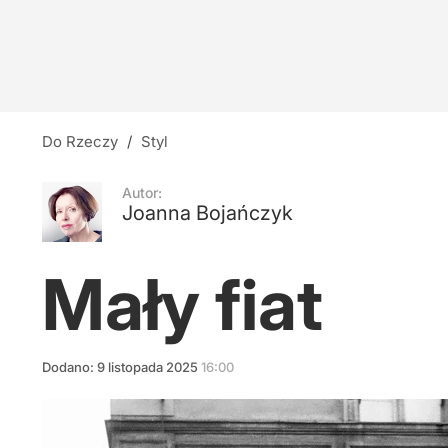
Współpraca z Konfederacją? Jasna odpowied
10
Wystąpił dla prezydenta. Europoseł KO wziął 
Do Rzeczy
/
Styl
8
Autor:
Joanna Bojańczyk
Czarnek: Konieczny pokój na prawicy
Mały fiat
24
Dodano:
9
listopada
2025
16:00