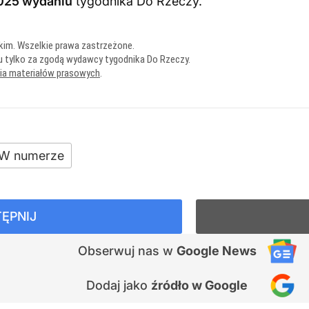
025 wydaniu
tygodnika Do Rzeczy
.
kim. Wszelkie prawa zastrzeżone.
u tylko za zgodą wydawcy tygodnika Do Rzeczy.
nia materiałów prasowych
.
W numerze
ĘPNIJ
Obserwuj nas
w
Google News
Dodaj jako
źródło w Google