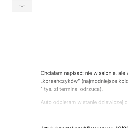
Chciałam napisać: nie w salonie, ale
„koreańczyków” (najmodniejsze kolory
1 tys. zł terminal odrzuca).
Auto odbieram w stanie dziewiczej 