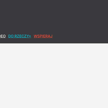
DEO
DO RZECZY+
WSPIERAJ
realizowałbym tego"