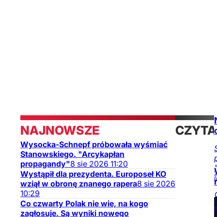
NAJNOWSZE
CZYTA
Wysocka-Schnepf próbowała wyśmiać
TAKŻE
Stanowskiego. "Arcykapłan
propagandy"
8
sie
2026
11:20
Wystąpił dla prezydenta. Europoseł KO
wziął w obronę znanego rapera
8
sie
2026
10:29
Co czwarty Polak nie wie, na kogo
zagłosuje. Są wyniki nowego