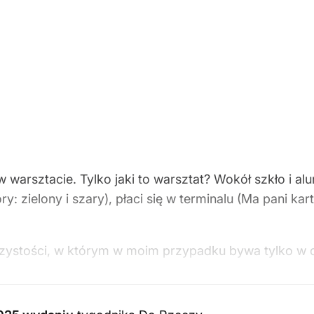
 w warsztacie. Tylko jaki to warsztat? Wokół szkło i 
: zielony i szary), płaci się w terminalu (Ma pani ka
czystości, w którym w moim przypadku bywa tylko w d