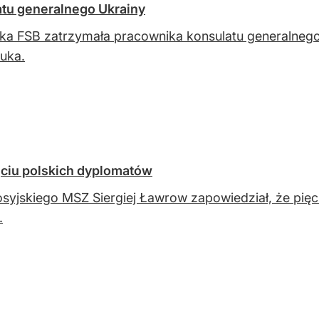
tu generalnego Ukrainy
ka FSB zatrzymała pracownika konsulatu generalnego
uka.
ęciu polskich dyplomatów
osyjskiego MSZ Siergiej Ławrow zapowiedział, że pię
.