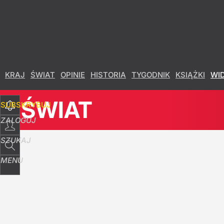
Udostępnij
23
Skomentuj
KRAJ
ŚWIAT
OPINIE
HISTORIA
TYGODNIK
KSIĄŻKI
WI
ŚWIAT
SUBSKRYBUJ
ZALOGUJ
SZUKAJ
MENU