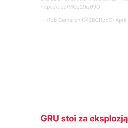
https://t.co/MQz29iz69O
— Rob Cameron (@BBCRobC)
April
GRU stoi za eksplozją