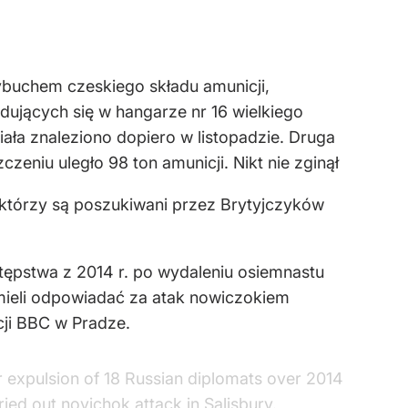
ybuchem czeskiego składu amunicji,
ujących się w hangarze nr 16 wielkiego
iała znaleziono dopiero w listopadzie. Druga
eniu uległo 98 ton amunicji. Nikt nie zginął
 którzy są poszukiwani przez Brytyjczyków
ępstwa z 2014 r. po wydaleniu osiemnastu
 mieli odpowiadać za atak nowiczokiem
cji BBC w Pradze.
r expulsion of 18 Russian diplomats over 2014
ed out novichok attack in Salisbury.