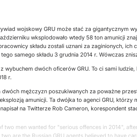
ki wywiad wojskowy GRU może stać za gigantycznym w
aździerniku wksplodowało wtedy 58 ton amunicji znajd
pracownicy składu zostali uznani za zaginionych, ich c
 tego samego składu 3 grudnia 2014 r. Wówczas zniszcz
 z wybuchem dwóch oficerów GRU. To ci sami ludzie,
18 r.
cia dwóch mężczyzn poszukiwanych za poważne przest
eksplozją amunicji. Ta dwójka to agenci GRU, którzy
 – napisał na Twitterze Rob Cameron, korespondent sta
f two men wanted for "serious offences in 2014", afte
two are the Russian GRU agents believed to have carri