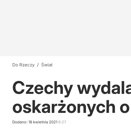
Do Rzeczy
/
Świat
Czechy wydala
oskarżonych o
Dodano:
18
kwietnia
2021
8:27