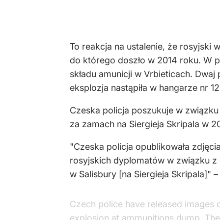
To reakcja na ustalenie, że rosyjs
do którego doszło w 2014 roku. W p
składu amunicji w Vrbieticach. Dwaj 
eksplozja nastąpiła w hangarze nr 12
Czeska policja poszukuje w związku
za zamach na Siergieja Skripala w 20
"Czeska policja opublikowała zdję
rosyjskich dyplomatów w związku z 
w Salisbury [na Siergieja Skripala]"
Czech police have released images o
explosion at ammunitions dump. The 