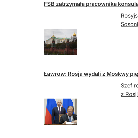
FSB zatrzymała pracownika konsula
Rosyjs
Sosoni
Ławrow: Rosja wydali z Moskwy pi
Szef r
z Rosji