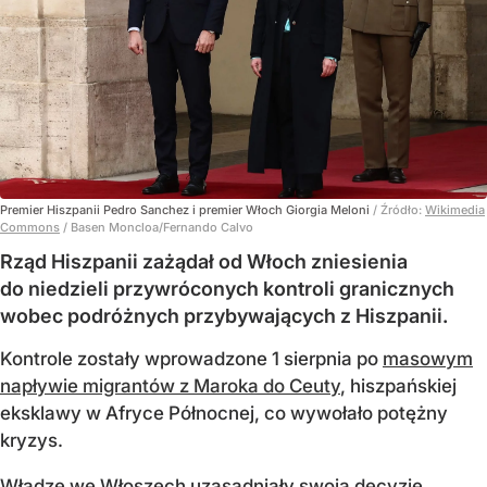
Premier Hiszpanii Pedro Sanchez i premier Włoch Giorgia Meloni
/ Źródło:
Wikimedia
Commons
/
Basen Moncloa/Fernando Calvo
Rząd Hiszpanii zażądał od Włoch zniesienia
do niedzieli przywróconych kontroli granicznych
wobec podróżnych przybywających z Hiszpanii.
Kontrole zostały wprowadzone 1 sierpnia po
masowym
napływie migrantów z Maroka do Ceuty
, hiszpańskiej
eksklawy w Afryce Północnej, co wywołało potężny
kryzys.
Władze we Włoszech uzasadniały swoją decyzję