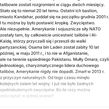
talibowie zostali rozgromieni w ciągu dwóch miesięcy.
Stało się to niemal 20 lat temu. Ostatni ich bastion,
miasto Kandahar, poddał się na początku grudnia 2001 r.
I tu można by było postawić kropkę. Zwycięstwo.
Ale niezupełnie. Amerykanie i sojusznicze siły NATO
zostały tam, by całkowicie unicestwić talibów i Al-
Kaidę, którzy przyczaili się i przeszli do walki
partyzanckiej. Osama bin Laden został zabity 10 lat
później, w maju 2011 r., i to nie w Afganistanie,
ale na terenie sąsiedniego Pakistanu. Mułły Omara, czyli
jednookiego, charyzmatycznego lidera duchowego
talibów, Amerykanie nigdy nie dopadli. Zmarł w 2013 r.
z przyczyn naturalnych. Od tego czasu minęło
kolejnych osiem lat wojny. I już nie było żadnych
spektakularnych zwycięstw. Bo ile razy można
zwyciężać w jednej wojnie?