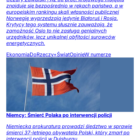
znajduje się bezpośrednio w rękach państwa, a w
europejskim rankingu skali własności publicznej
Norwegię wyprzedzają jedynie Białoruś i Rosja.
Krytycy tego systemu słusznie zauważają, że
zamożność Oslo to nie zasługa genialnych
urzędników, lecz unikalnej obfitości surowców
energetycznych.
Ekonomia
DoRzeczy+
Świat
Opinie
W numerze
Niemcy: Śmierć Polaka po interwencji policji
Niemiecka prokuratura prowadzi śledztwo w sprawie
śmierci 37-letniego obywatela Polski, który zmarł po
interwencji policji w Duisburgu.