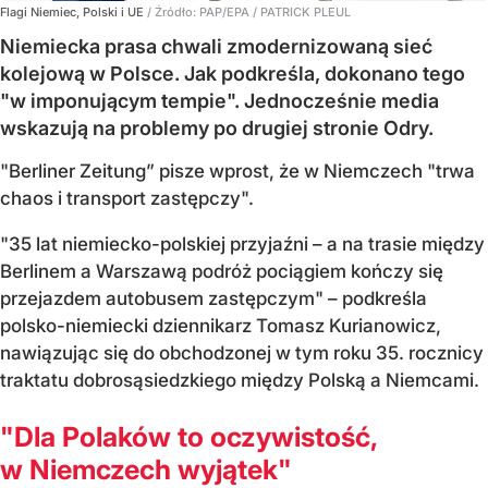
Flagi Niemiec, Polski i UE
/ Źródło:
PAP/EPA
/
PATRICK PLEUL
Niemiecka prasa chwali zmodernizowaną sieć
kolejową w Polsce. Jak podkreśla, dokonano tego
"w imponującym tempie". Jednocześnie media
wskazują na problemy po drugiej stronie Odry.
"Berliner Zeitung” pisze wprost, że w Niemczech "trwa
chaos i transport zastępczy".
"35 lat niemiecko-polskiej przyjaźni – a na trasie między
Berlinem a Warszawą podróż pociągiem kończy się
przejazdem autobusem zastępczym" – podkreśla
polsko-niemiecki dziennikarz Tomasz Kurianowicz,
nawiązując się do obchodzonej w tym roku 35. rocznicy
traktatu dobrosąsiedzkiego między Polską a Niemcami.
"Dla Polaków to oczywistość,
w Niemczech wyjątek"