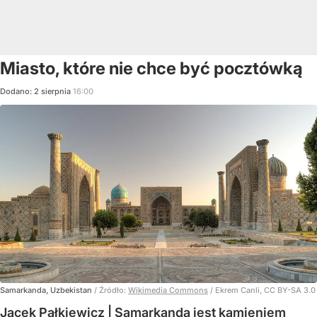
Miasto, które nie chce być pocztówką
Dodano:
2
sierpnia
16:00
Samarkanda, Uzbekistan
/ Źródło:
Wikimedia Commons
/
Ekrem Canli, CC BY-SA 3.0
Jacek Pałkiewicz | Samarkanda jest kamieniem