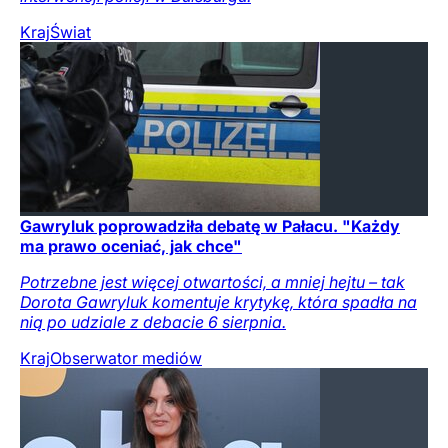
Kraj
Świat
Gawryluk poprowadziła debatę w Pałacu. "Każdy
ma prawo oceniać, jak chce"
Potrzebne jest więcej otwartości, a mniej hejtu – tak
Dorota Gawryluk komentuje krytykę, która spadła na
nią po udziale z debacie 6 sierpnia.
Kraj
Obserwator mediów