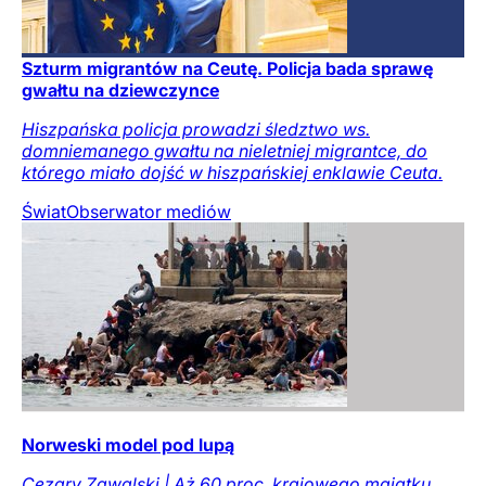
Szturm migrantów na Ceutę. Policja bada sprawę
gwałtu na dziewczynce
Hiszpańska policja prowadzi śledztwo ws.
domniemanego gwałtu na nieletniej migrantce, do
którego miało dojść w hiszpańskiej enklawie Ceuta.
Świat
Obserwator mediów
Norweski model pod lupą
Cezary Zawalski | Aż 60 proc. krajowego majątku