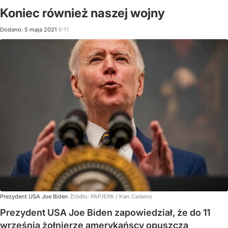
Koniec również naszej wojny
Dodano:
5
maja
2021
6:11
Prezydent USA Joe Biden
Źródło:
PAP/EPA
/
Ken Cedeno
Prezydent USA Joe Biden zapowiedział, że do 11
września żołnierze amerykańscy opuszczą