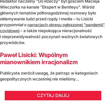
Redaktor naczelny "Do Rzeczy" był gościem Macieja
Wieczorka na kanale "Ekspert w Bentleyu". Wśród
głównych tematów półtoragodzinnej rozmowy było
okłamywanie ludzi przed rządy i media – tu Lisicki
przypomniał o
narracjach okresu ogłoszonej "pandemii"
covidowej
– a także niepokojąca nieracjonalność
i nieprzewidywalność poczynań ważnych światowych
przywódców.
Paweł Lisicki: Wspólnym
mianownikiem irracjonalizm
Publicysta zwrócił uwagę, że patrząc w kategoriach
geopolitycznych wcześniej nie mieliśmy...
CZYTAJ DALEJ