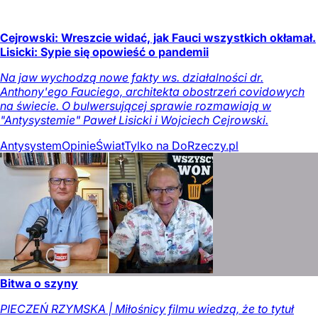
Cejrowski: Wreszcie widać, jak Fauci wszystkich okłamał.
Lisicki: Sypie się opowieść o pandemii
Na jaw wychodzą nowe fakty ws. działalności dr.
Anthony'ego Fauciego, architekta obostrzeń covidowych
na świecie. O bulwersującej sprawie rozmawiają w
"Antysystemie" Paweł Lisicki i Wojciech Cejrowski.
Antysystem
Opinie
Świat
Tylko na DoRzeczy.pl
Bitwa o szyny
PIECZEŃ RZYMSKA | Miłośnicy filmu wiedzą, że to tytuł