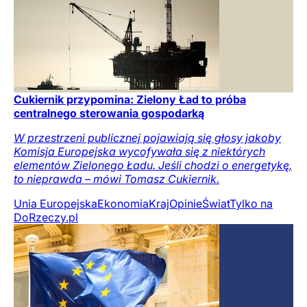
Cukiernik przypomina: Zielony Ład to próba
centralnego sterowania gospodarką
W przestrzeni publicznej pojawiają się głosy jakoby
Komisja Europejska wycofywała się z niektórych
elementów Zielonego Ładu. Jeśli chodzi o energetykę,
to nieprawda – mówi Tomasz Cukiernik.
Unia Europejska
Ekonomia
Kraj
Opinie
Świat
Tylko na
DoRzeczy.pl