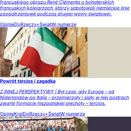
francuskiego obrazu René Clémenta o bohaterskich
francuskich kolejarzach, którzy sabotowali niemieckie linie
zaopatrzeniowe podczas drugiej wojny światowej.
Opinie
DoRzeczy+
Świat
W numerze
Powrót tercios i zagadka
Z INNEJ PERSPEKTYWY | Był czas, gdy Europę – od
Niderlandów po Italię – przemierzały i siały w niej postrach
zwarte formacje hiszpańskiej piechoty – tercios.
Opinie
Kraj
DoRzeczy+
Świat
W numerze