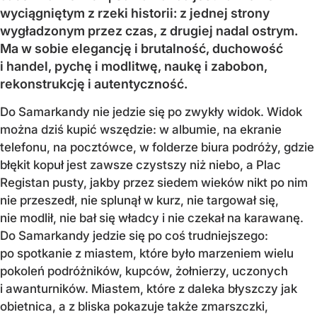
wyciągniętym z rzeki historii: z jednej strony
wygładzonym przez czas, z drugiej nadal ostrym.
Ma w sobie elegancję i brutalność, duchowość
i handel, pychę i modlitwę, naukę i zabobon,
rekonstrukcję i autentyczność.
Do Samarkandy nie jedzie się po zwykły widok. Widok
można dziś kupić wszędzie: w albumie, na ekranie
telefonu, na pocztówce, w folderze biura podróży, gdzie
błękit kopuł jest zawsze czystszy niż niebo, a Plac
Registan pusty, jakby przez siedem wieków nikt po nim
nie przeszedł, nie splunął w kurz, nie targował się,
nie modlił, nie bał się władcy i nie czekał na karawanę.
Do Samarkandy jedzie się po coś trudniejszego:
po spotkanie z miastem, które było marzeniem wielu
pokoleń podróżników, kupców, żołnierzy, uczonych
i awanturników. Miastem, które z daleka błyszczy jak
obietnica, a z bliska pokazuje także zmarszczki,