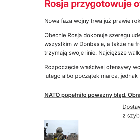
Rosja przygotowuje 
Nowa faza wojny trwa już prawie ro
Obecnie Rosja dokonuje szeregu ude
wszystkim w Donbasie, a także na fr
trzymają swoje linie. Najcięższe wa
Rozpoczęcie właściwej ofensywy wojs
lutego albo początek marca, jednak p
NATO popełniło poważny błąd. Obna
Dostaw
z szyb