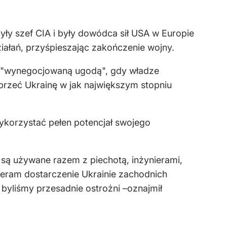
ły szef CIA i były dowódca sił USA w Europie
iałań, przyśpieszając zakończenie wojny.
ię "wynegocjowaną ugodą", gdy władze
przeć Ukrainę w jak największym stopniu
wykorzystać pełen potencjał swojego
i są używane razem z piechotą, inżynierami,
pieram dostarczenie Ukrainie zachodnich
 byliśmy przesadnie ostrożni –oznajmił