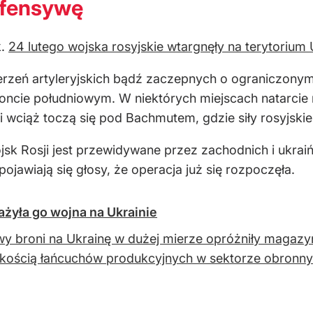
ofensywę
k.
24 lutego wojska rosyjskie wtargnęły na terytorium 
rzeń artyleryjskich bądź zaczepnych o ograniczonym
oncie południowym. W niektórych miejscach natarcie n
lki wciąż toczą się pod Bachmutem, gdzie siły rosyjsk
k Rosji jest przewidywane przez zachodnich i ukraiń
ojawiają się głosy, że operacja już się rozpoczęła.
żyła go wojna na Ukrainie
y broni na Ukrainę w dużej mierze opróżniły magazy
kością łańcuchów produkcyjnych w sektorze obronn