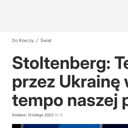
Do Rzeczy
/
Świat
Stoltenberg: 
przez Ukrainę
tempo naszej 
Dodano:
13
lutego
2023
14:15