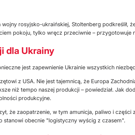
 wojny rosyjsko-ukraińskiej, Stoltenberg podkreślił, 
ciem pokoju, tylko wręcz przeciwnie – przygotowuje
i dla Ukrainy
onieczne jest zapewnienie Ukrainie wszystkich niezb
rzętowi z USA. Nie jest tajemnicą, że Europa Zachodni
ększe niż tempo naszej produkcji – powiedział. Jak do
olności produkcyjne.
ył, że zaopatrzenie, w tym amunicja, paliwo i części
co stanowi obecnie "logistyczny wyścig z czasem".