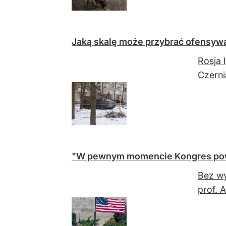
Jaką skalę może przybrać ofensyw
Rosja 
Czerni
"W pewnym momencie Kongres powi
Bez wy
prof. 