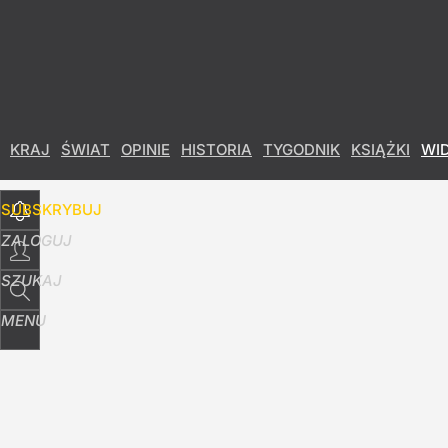
Udostępnij
2
Skomentuj
KRAJ
ŚWIAT
OPINIE
HISTORIA
TYGODNIK
KSIĄŻKI
WI
SUBSKRYBUJ
ZALOGUJ
SZUKAJ
MENU