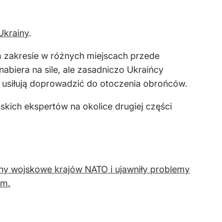
Ukrainy
.
 zakresie w różnych miejscach przede
abiera na sile, ale zasadniczo Ukraińcy
ie usiłują doprowadzić do otoczenia obrońców.
skich ekspertów na okolice drugiej części
ny wojskowe krajów NATO i ujawniły problemy
ym.