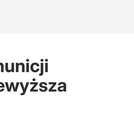
unicji
zewyższa