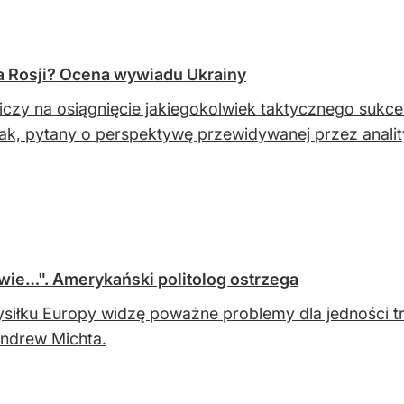
a Rosji? Ocena wywiadu Ukrainy
liczy na osiągnięcie jakiegokolwiek taktycznego sukc
ak, pytany o perspektywę przewidywanej przez anali
e…". Amerykański politolog ostrzega
siłku Europy widzę poważne problemy dla jedności tra
Andrew Michta.