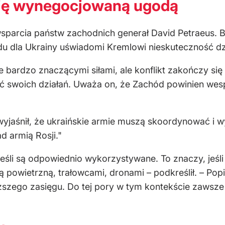
się wynegocjowaną ugodą
sparcia państw zachodnich generał David Petraeus. By
du dla Ukrainy uświadomi Kremlowi nieskuteczność dz
 bardzo znaczącymi siłami, ale konflikt zakończy s
ć swoich działań. Uważa on, że Zachód powinien wes
wyjaśnił, że ukraińskie armie muszą skoordynować i 
d armią Rosji."
, jeśli są odpowiednio wykorzystywane. To znaczy, jeśl
ną powietrzną, trałowcami, dronami – podkreślił. – Po
uższego zasięgu. Do tej pory w tym kontekście zawsze