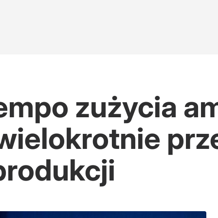
Tempo zużycia am
 wielokrotnie pr
produkcji