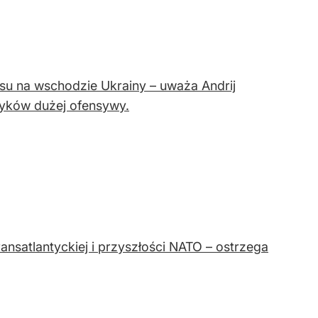
esu na wschodzie Ukrainy – uważa Andrij
tyków dużej ofensywy.
nsatlantyckiej i przyszłości NATO – ostrzega