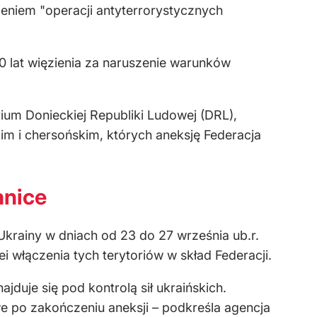
niem "operacji antyterrorystycznych
0 lat więzienia za naruszenie warunków
ium Donieckiej Republiki Ludowej (DRL),
m i chersońskim, których aneksję Federacja
anice
krainy w dniach od 23 do 27 września ub.r.
i włączenia tych terytoriów w skład Federacji.
duje się pod kontrolą sił ukraińskich.
e po zakończeniu aneksji – podkreśla agencja