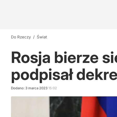
Do Rzeczy
/
Świat
Rosja bierze s
podpisał dekre
Dodano:
3
marca
2023
15:02