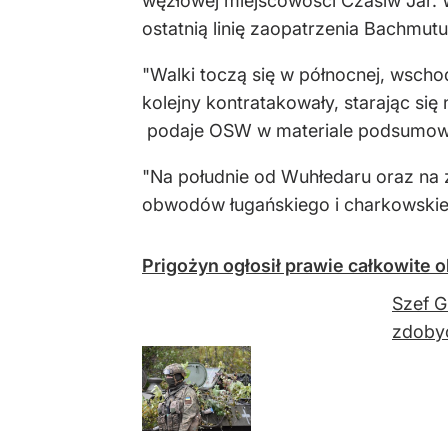
węzłowej miejscowości Czasiw Jar. 
ostatnią linię zaopatrzenia Bachmutu
"Walki toczą się w północnej, wschod
kolejny kontratakowały, starając si
podaje OSW w materiale podsumowu
"Na południe od Wuhłedaru oraz na 
obwodów ługańskiego i charkowskie
Prigożyn ogłosił prawie całkowite 
Szef G
zdobyć