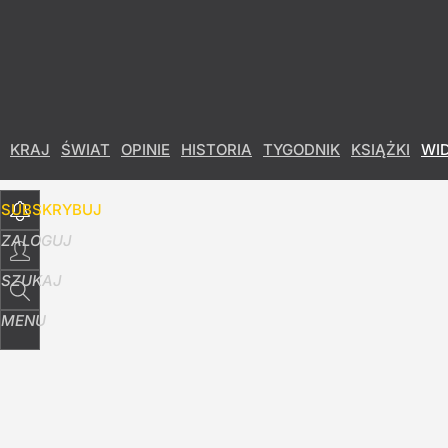
Udostępnij
1
Skomentuj
KRAJ
ŚWIAT
OPINIE
HISTORIA
TYGODNIK
KSIĄŻKI
WI
SUBSKRYBUJ
ZALOGUJ
SZUKAJ
MENU