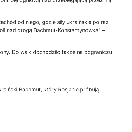
ontrolę ogniową nad przebiegającą przez nią
achód od niego, gdzie siły ukraińskie po raz
ntroli nad drogą Bachmut-Konstantynówka" –
ony. Do walk dochodziło także na pograniczu
raiński Bachmut, który Rosjanie próbują