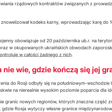
awiania rządowych kontraktów związanych z prowadze
i znowelizował kodeks karny, wprowadzając karę do 1
jenny obowiązuje od 20 października ub.r. na terytor
 oraz w okupowanych ukraińskich obwodach zaporoski
kontroluje w całości żadnego z nich
.
 nie wie, gdzie kończą się jej gr
enia do Rosji odbyły się na południowym-wschodzie U
kwie na nierealnie wysokim poziomie poparcia dla ide
ie granic nowych regionów, których znaczna część znaj
e, gdzie Rosja wytyczy własne granice międzynarodow