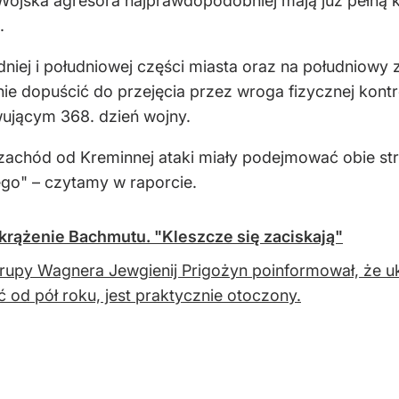
Wojska agresora najprawdopodobniej mają już pełną k
.
niej i południowej części miasta oraz na południowy z
ę nie dopuścić do przejęcia przez wroga fizycznej ko
jącym 368. dzień wojny.
zachód od Kreminnej ataki miały podejmować obie str
go" – czytamy w raporcie.
okrążenie Bachmutu. "Kleszcze się zaciskają"
rupy Wagnera Jewgienij Prigożyn poinformował, że uk
 od pół roku, jest praktycznie otoczony.