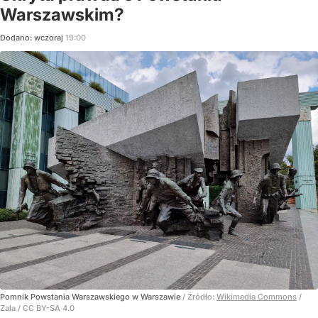
Warszawskim?
Dodano:
wczoraj
19:00
Pomnik Powstania Warszawskiego w Warszawie
/ Źródło:
Wikimedia Commons
/
Zala / CC BY-SA 4.0