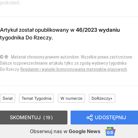
pokoleń.
Artykuł został opublikowany w
46/2023 wydaniu
tygodnika Do Rzeczy
.
© ℗
Materiał chroniony prawem autorskim. Wszelkie prawa zastrzeżone.
Dalsze rozpowszechnianie artykułu tylko za zgodą wydawcy tygodnika
Do Rzeczy.
Regulamin i warunki licencjonowania materiałów prasowych
.
Świat
Temat Tygodnia
W numerze
DoRzeczy+
SKOMENTUJ
UDOSTĘPNIJ
19
Obserwuj nas
w
Google News