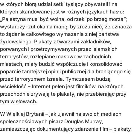
w których biorą udział setki tysięcy obywateli i na
których skandowane jest w różnych językach hasło:
„Palestyna musi być wolna, od rzeki po brzeg morza”;
wystarczy rzut oka na mapę, by zrozumieć, że oznacza
to żądanie całkowitego wymazania z niej państwa
żydowskiego. Plakaty z twarzami zakładników,
porwanych i przetrzymywanych przez islamskich
terrorystów, rozlepiane masowo w zachodnich
miastach, miały budzić współczucie i konsolidować
poparcie tamtejszej opinii publicznej dla broniącego się
przed terroryzmem Izraela. Tymczasem budzą
wściekłość – Internet pełen jest filmików, na których
przechodnie zrywają te plakaty, nie przebierając przy
tym w słowach.
W Wielkiej Brytanii – jak ujawnił na swoich mediach
społecznościowych pisarz Douglas Murray,
zamieszczając dokumentujący zdarzenie film – plakaty