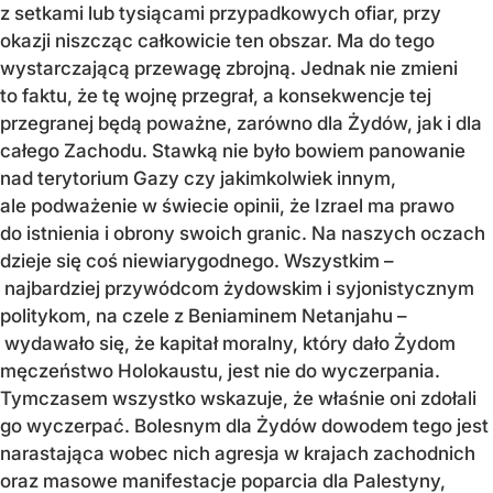
z setkami lub tysiącami przypadkowych ofiar, przy
okazji niszcząc całkowicie ten obszar. Ma do tego
wystarczającą przewagę zbrojną. Jednak nie zmieni
to faktu, że tę wojnę przegrał, a konsekwencje tej
przegranej będą poważne, zarówno dla Żydów, jak i dla
całego Zachodu. Stawką nie było bowiem panowanie
nad terytorium Gazy czy jakimkolwiek innym,
ale podważenie w świecie opinii, że Izrael ma prawo
do istnienia i obrony swoich granic. Na naszych oczach
dzieje się coś niewiarygodnego. Wszystkim –
najbardziej przywódcom żydowskim i syjonistycznym
politykom, na czele z Beniaminem Netanjahu –
wydawało się, że kapitał moralny, który dało Żydom
męczeństwo Holokaustu, jest nie do wyczerpania.
Tymczasem wszystko wskazuje, że właśnie oni zdołali
go wyczerpać. Bolesnym dla Żydów dowodem tego jest
narastająca wobec nich agresja w krajach zachodnich
oraz masowe manifestacje poparcia dla Palestyny,