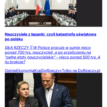
Nauczyciele z łapanki, czyli katastrofa oświatowa
po polsku
SIŁĄ RZECZY || W Polsce pracuje w sumie nieco
ponad 700 tys. nauczycieli, a po przeliczeniu na
"pełne etaty nauczycielskie" – nieco ponad 500 tys. A
ilu brakuje?
Opinie
Ekonomia
Kraj
DoRzeczy+
Tylko na DoRzeczy.pl