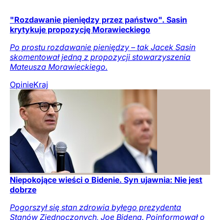
"Rozdawanie pieniędzy przez państwo". Sasin
krytykuje propozycję Morawieckiego
Po prostu rozdawanie pieniędzy – tak Jacek Sasin
skomentował jedną z propozycji stowarzyszenia
Mateusza Morawieckiego.
Opinie
Kraj
Niepokojące wieści o Bidenie. Syn ujawnia: Nie jest
dobrze
Pogorszył się stan zdrowia byłego prezydenta
Stanów Zjednoczonych, Joe Bidena. Poinformował o