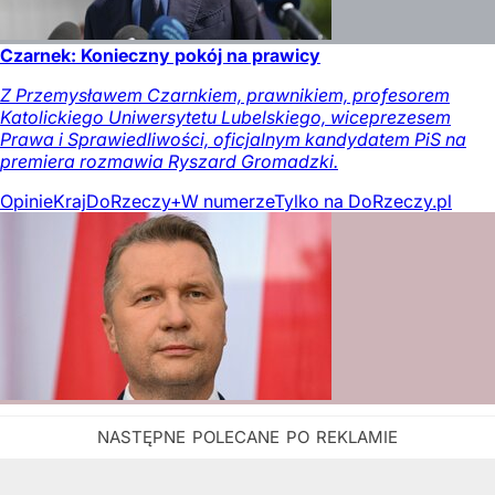
Czarnek: Konieczny pokój na prawicy
Z Przemysławem Czarnkiem, prawnikiem, profesorem
Katolickiego Uniwersytetu Lubelskiego, wiceprezesem
Prawa i Sprawiedliwości, oficjalnym kandydatem PiS na
premiera rozmawia Ryszard Gromadzki.
Opinie
Kraj
DoRzeczy+
W numerze
Tylko na DoRzeczy.pl