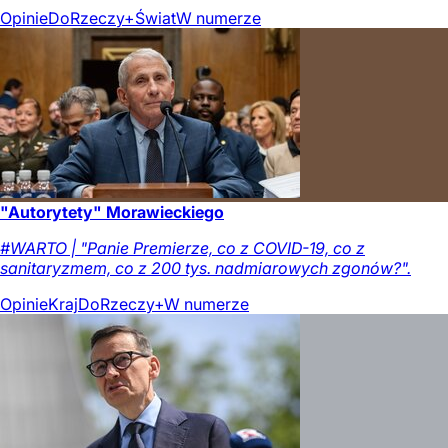
Opinie
DoRzeczy+
Świat
W numerze
"Autorytety" Morawieckiego
#WARTO | "Panie Premierze, co z COVID-19, co z
sanitaryzmem, co z 200 tys. nadmiarowych zgonów?".
Opinie
Kraj
DoRzeczy+
W numerze