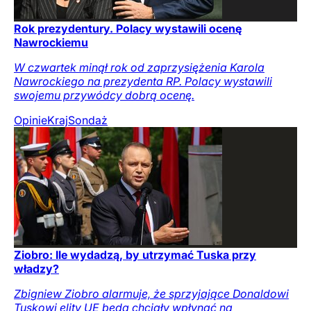
Rok prezydentury. Polacy wystawili ocenę
Nawrockiemu
W czwartek minął rok od zaprzysiężenia Karola
Nawrockiego na prezydenta RP. Polacy wystawili
swojemu przywódcy dobrą ocenę.
Opinie
Kraj
Sondaż
Ziobro: Ile wydadzą, by utrzymać Tuska przy
władzy?
Zbigniew Ziobro alarmuje, że sprzyjające Donaldowi
Tuskowi elity UE będą chciały wpłynąć na