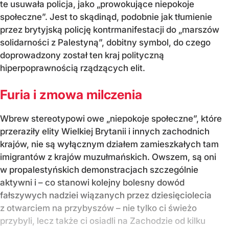
te usuwała policja, jako „prowokujące niepokoje
społeczne”. Jest to skądinąd, podobnie jak tłumienie
przez brytyjską policję kontrmanifestacji do „marszów
solidarności z Palestyną”, dobitny symbol, do czego
doprowadzony został ten kraj polityczną
hiperpoprawnością rządzących elit.
Furia i zmowa milczenia
Wbrew stereotypowi owe „niepokoje społeczne”, które
przeraziły elity Wielkiej Brytanii i innych zachodnich
krajów, nie są wyłącznym działem zamieszkałych tam
imigrantów z krajów muzułmańskich. Owszem, są oni
w propalestyńskich demonstracjach szczególnie
aktywni i – co stanowi kolejny bolesny dowód
fałszywych nadziei wiązanych przez dziesięciolecia
z otwarciem na przybyszów – nie tylko ci świeżo
przybyli, lecz także ci osiadli na Zachodzie od kilku