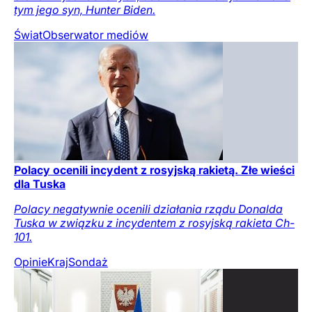
tym jego syn, Hunter Biden.
Świat
Obserwator mediów
Polacy ocenili incydent z rosyjską rakietą. Złe wieści
dla Tuska
Polacy negatywnie ocenili działania rządu Donalda
Tuska w związku z incydentem z rosyjską rakieta Ch-
101.
Opinie
Kraj
Sondaż