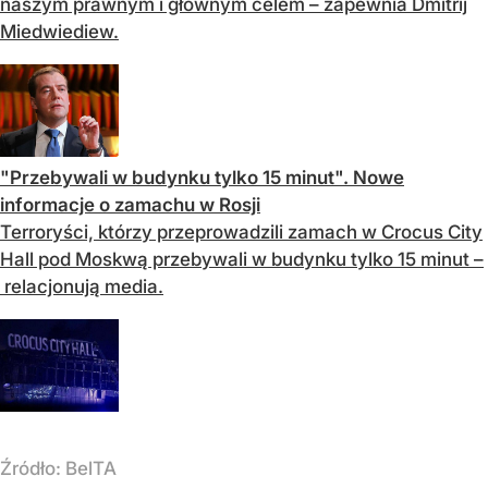
naszym prawnym i głównym celem – zapewnia Dmitrij
Miedwiediew.
"Przebywali w budynku tylko 15 minut". Nowe
informacje o zamachu w Rosji
Terroryści, którzy przeprowadzili zamach w Crocus City
Hall pod Moskwą przebywali w budynku tylko 15 minut –
relacjonują media.
Źródło:
BelTA