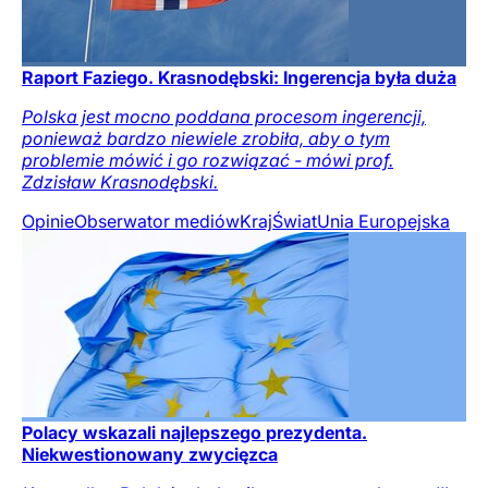
Raport Faziego. Krasnodębski: Ingerencja była duża
Polska jest mocno poddana procesom ingerencji,
ponieważ bardzo niewiele zrobiła, aby o tym
problemie mówić i go rozwiązać - mówi prof.
Zdzisław Krasnodębski.
Opinie
Obserwator mediów
Kraj
Świat
Unia Europejska
Polacy wskazali najlepszego prezydenta.
Niekwestionowany zwycięzca