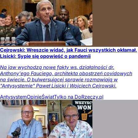
Cejrowski: Wreszcie widać, jak Fauci wszystkich okłamał.
Lisicki: Sypie się opowieść o pandemii
Na jaw wychodzą nowe fakty ws. działalności dr.
Anthony'ego Fauciego, architekta obostrzeń covidowych
na świecie. O bulwersującej sprawie rozmawiają w
"Antysystemie" Paweł Lisicki i Wojciech Cejrowski.
Antysystem
Opinie
Świat
Tylko na DoRzeczy.pl