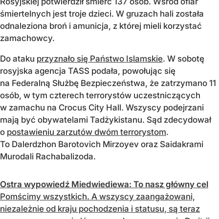
Rosyjskiej potwierdził śmierć 137 osób. Wśród ofiar
śmiertelnych jest troje dzieci. W gruzach hali została
odnaleziona broń i amunicja, z której mieli korzystać
zamachowcy.
Do ataku
przyznało się Państwo Islamskie
. W sobotę
rosyjska agencja TASS podała, powołując się
na Federalną Służbę Bezpieczeństwa, że zatrzymano 11
osób, w tym czterech terrorystów uczestniczących
w zamachu na Crocus City Hall. Wszyscy podejrzani
mają być obywatelami Tadżykistanu. Sąd zdecydował
o
postawieniu zarzutów dwóm terrorystom
.
To Dalerdzhon Barotovich Mirzoyev oraz Saidakrami
Murodali Rachabalizoda.
Ostra wypowiedź Miedwiediewa: To nasz główny cel
Pomścimy wszystkich. A wszyscy zaangażowani,
niezależnie od kraju pochodzenia i statusu, są teraz