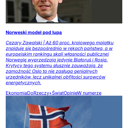
Norweski model pod lupą
Cezary Zawalski | Aż 60 proc. krajowego majątku
znajduje się bezpośrednio w rękach państwa, a w
europejskim rankingu skali własności publicznej
Norwegię wyprzedzają jedynie Białoruś i Rosja.
Krytycy tego systemu słusznie zauważają, że
zamożność Oslo to nie zasługa genialnych
urzędników, lecz unikalnej obfitości surowców
energetycznych.
Ekonomia
DoRzeczy+
Świat
Opinie
W numerze