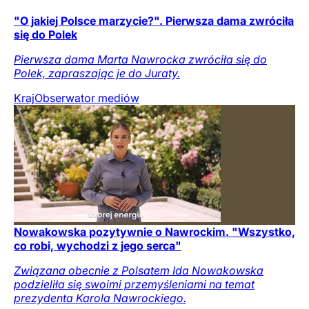
"O jakiej Polsce marzycie?". Pierwsza dama zwróciła
się do Polek
Pierwsza dama Marta Nawrocka zwróciła się do
Polek, zapraszając je do Juraty.
Kraj
Obserwator mediów
Nowakowska pozytywnie o Nawrockim. "Wszystko,
co robi, wychodzi z jego serca"
Związana obecnie z Polsatem Ida Nowakowska
podzieliła się swoimi przemyśleniami na temat
prezydenta Karola Nawrockiego.