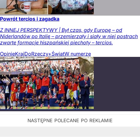
Powrót tercios i zagadka
Z INNEJ PERSPEKTYWY | Był czas, gdy Europę – od
Niderlandów po Italię – przemierzały i siały w niej postrach
zwarte formacje hiszpańskiej piechoty – tercios.
Opinie
Kraj
DoRzeczy+
Świat
W numerze