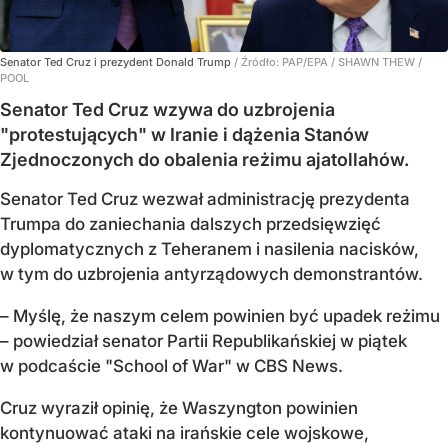
Senator Ted Cruz i prezydent Donald Trump
/ Źródło:
PAP/EPA
/
SHAWN THEW /
POOL
Senator Ted Cruz wzywa do uzbrojenia
"protestujących" w Iranie i dążenia Stanów
Zjednoczonych do obalenia reżimu ajatollahów.
Senator Ted Cruz wezwał administrację prezydenta
Trumpa do zaniechania dalszych przedsięwzięć
dyplomatycznych z Teheranem i nasilenia nacisków,
w tym do uzbrojenia antyrządowych demonstrantów.
– Myślę, że naszym celem powinien być upadek reżimu
– powiedział senator Partii Republikańskiej w piątek
w podcaście "School of War" w CBS News.
Cruz wyraził opinię, że Waszyngton powinien
kontynuować ataki na irańskie cele wojskowe,