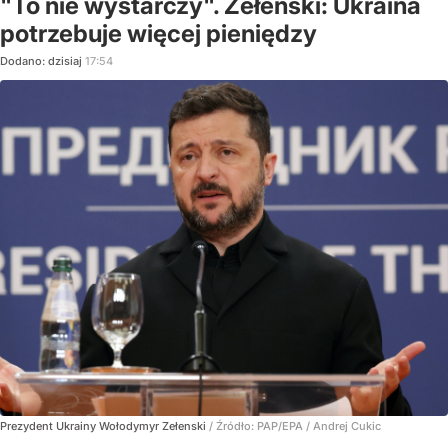
"To nie wystarczy". Zełenski: Ukraina
potrzebuje więcej pieniędzy
Dodano:
dzisiaj
17:54
Prezydent Ukrainy Wołodymyr Zełenski
/ Źródło:
PAP/EPA
/
Andrej Cukic