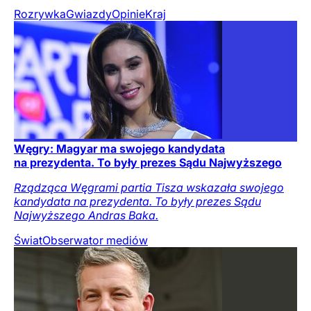
Rozrywka
Gwiazdy
Opinie
Kraj
Węgry: Magyar ma swojego kandydata
na prezydenta. To były prezes Sądu Najwyższego
Rządząca Węgrami partia Tisza wskazała swojego
kandydata na prezydenta. To były prezes Sądu
Najwyższego Andras Baka.
Świat
Obserwator mediów