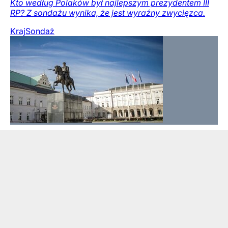
Kto według Polaków był najlepszym prezydentem III
RP? Z sondażu wynika, że jest wyraźny zwycięzca.
Kraj
Sondaż