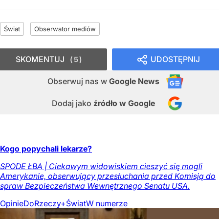
Świat
Obserwator mediów
SKOMENTUJ
UDOSTĘPNIJ
5
Obserwuj nas
w
Google News
Dodaj jako
źródło w Google
Kogo popychali lekarze?
SPODE ŁBA | Ciekawym widowiskiem cieszyć się mogli
Amerykanie, obserwujący przesłuchania przed Komisją do
spraw Bezpieczeństwa Wewnętrznego Senatu USA.
Opinie
DoRzeczy+
Świat
W numerze