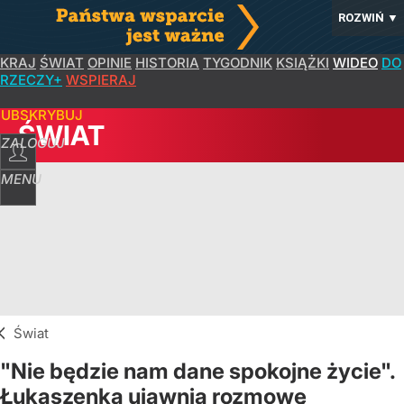
ROZWIŃ
▼
KRAJ
ŚWIAT
OPINIE
HISTORIA
TYGODNIK
KSIĄŻKI
WIDEO
DO
RZECZY+
WSPIERAJ
SUBSKRYBUJ
ŚWIAT
ZALOGUJ
MENU
Świat
"Nie będzie nam dane spokojne życie".
Łukaszenka ujawnia rozmowę