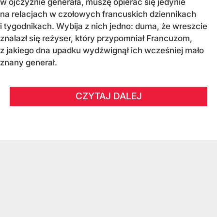
w ojczyźnie generała, muszę opierać się jedynie
na relacjach w czołowych francuskich dziennikach
i tygodnikach. Wybija z nich jedno: duma, że wreszcie
znalazł się reżyser, który przypomniał Francuzom,
z jakiego dna upadku wydźwignął ich wcześniej mało
znany generał.
CZYTAJ DALEJ