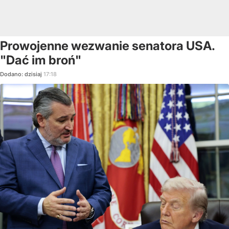
Prowojenne wezwanie senatora USA.
"Dać im broń"
Dodano:
dzisiaj
17:18