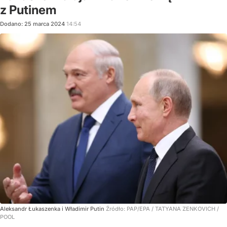
z Putinem
Dodano:
25
marca
2024
14:54
Aleksandr Łukaszenka i Władimir Putin
Źródło:
PAP/EPA
/
TATYANA ZENKOVICH /
POOL