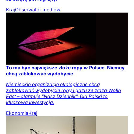
Kraj
Obserwator mediów
To ma być największe złoże ropy w Polsce. Niemcy
chcą zablokować wydobycie
Niemieckie organizacje ekologiczne chcą
zablokować wydobycie ropy i gazu ze złoża Wolin
East – alarmuje "Nasz Dziennik". Dla Polski to
kluczowa inwestycja.
Ekonomia
Kraj