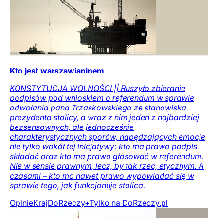
Kto jest warszawianinem
KONSTYTUCJA WOLNOŚCI || Ruszyło zbieranie
podpisów pod wnioskiem o referendum w sprawie
odwołania pana Trzaskowskiego ze stanowiska
prezydenta stolicy, a wraz z nim jeden z najbardziej
bezsensownych, ale jednocześnie
charakterystycznych sporów, napędzających emocje
nie tylko wokół tej inicjatywy: kto ma prawo podpis
składać oraz kto ma prawo głosować w referendum.
Nie w sensie prawnym, lecz, by tak rzec, etycznym. A
czasami – kto ma nawet prawo wypowiadać się w
sprawie tego, jak funkcjonuje stolica.
Opinie
Kraj
DoRzeczy+
Tylko na DoRzeczy.pl