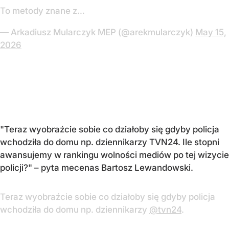
To metody znane z…
— Arkadiusz Mularczyk MEP (@arekmularczyk)
May 15,
2026
"Teraz wyobraźcie sobie co działoby się gdyby policja
wchodziła do domu np. dziennikarzy TVN24. Ile stopni
awansujemy w rankingu wolności mediów po tej wizycie
policji?" – pyta mecenas Bartosz Lewandowski.
Teraz wyobraźcie sobie co działoby się gdyby policja
wchodziła do domu np. dziennikarzy
@tvn24
.