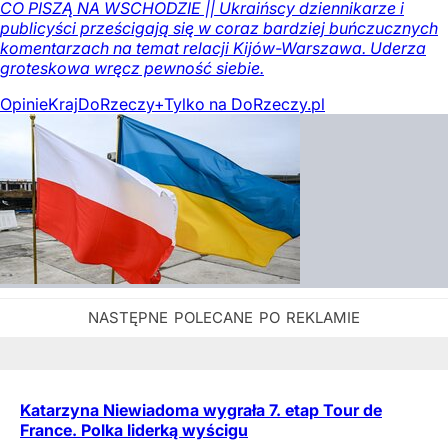
CO PISZĄ NA WSCHODZIE || Ukraińscy dziennikarze i
publicyści prześcigają się w coraz bardziej buńczucznych
komentarzach na temat relacji Kijów-Warszawa. Uderza
groteskowa wręcz pewność siebie.
Opinie
Kraj
DoRzeczy+
Tylko na DoRzeczy.pl
Katarzyna Niewiadoma wygrała 7. etap Tour de
France. Polka liderką wyścigu