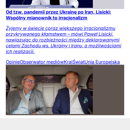
Od tzw. pandemii przez Ukrainę po Iran. Lisicki:
Wspólny mianownik to irracjonalizm
Żyjemy w świecie coraz większego irracjonalizmu
przykrywanego kłamstwem – mówi Paweł Lisicki,
nawiązując do rozbieżności między deklarowanymi
celami Zachodu ws. Ukrainy i Iranu, a możliwościami
ich realizacji.
Opinie
Obserwator mediów
Kraj
Świat
Unia Europejska