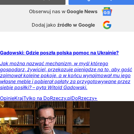
Obserwuj nas
w
Google News
Dodaj jako
źródło w Google
Gadowski: Gdzie poszła polska pomoc na Ukrainie?
Jak można nazwać mechanizm, w myśl którego
gospodarz, żywiciel, przekazuje pieniądze na to, aby gość
zajmował kolejne pokoje, a w końcu wynajmował mu jego
własne meble i pobierał opłaty za przygotowywane przez
siebie posiłki? – pyta Witold Gadowski.
Opinie
Kraj
Tylko na DoRzeczy.pl
DoRzeczy+