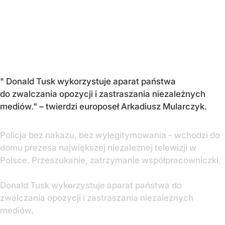
"
Donald Tusk wykorzystuje aparat państwa
do zwalczania opozycji i zastraszania niezależnych
mediów."
– twierdzi europoseł Arkadiusz Mularczyk.
Policja bez nakazu, bez wylegitymowania - wchodzi do
domu prezesa największej niezależnej telewizji w
Polsce. Przeszukanie, zatrzymanie współpracowniczki.
Donald Tusk wykorzystuje aparat państwa do
zwalczania opozycji i zastraszania niezależnych
mediów.