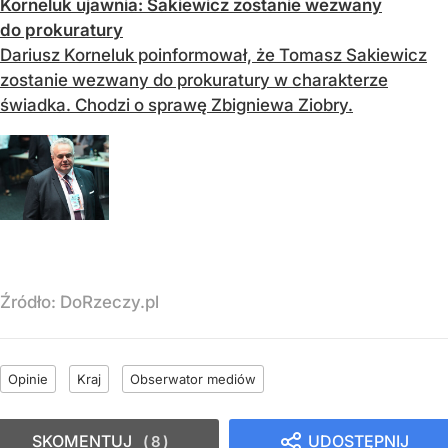
Korneluk ujawnia: Sakiewicz zostanie wezwany
do prokuratury
Dariusz Korneluk poinformował, że Tomasz Sakiewicz
zostanie wezwany do prokuratury w charakterze
świadka. Chodzi o sprawę Zbigniewa Ziobry.
Źródło:
DoRzeczy.pl
Opinie
Kraj
Obserwator mediów
SKOMENTUJ
UDOSTĘPNIJ
8