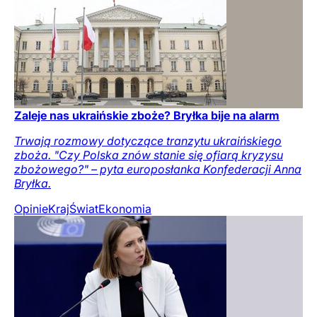
Zaleje nas ukraińskie zboże? Bryłka bije na alarm
Trwają rozmowy dotyczące tranzytu ukraińskiego
zboża. "Czy Polska znów stanie się ofiarą kryzysu
zbożowego?" – pyta europosłanka Konfederacji Anna
Bryłka.
Opinie
Kraj
Świat
Ekonomia