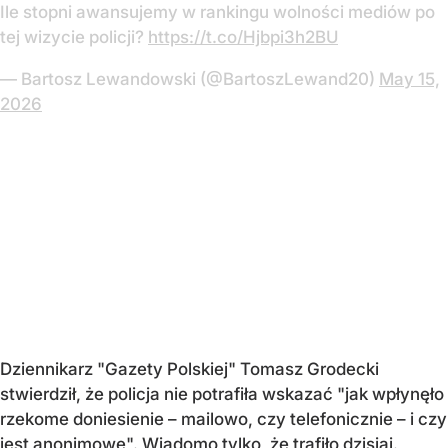
Ile stopni awansujemy w rankingu wolności mediów po
tej wizycie policji?
https://t.co/Hjbpi3h2BU
— Bartosz Lewandowski (@BartoszLewand20)
May 15,
2026
Dziennikarz "Gazety Polskiej" Tomasz Grodecki
stwierdził, że policja nie potrafiła wskazać "jak wpłynęło
rzekome doniesienie – mailowo, czy telefonicznie – i czy
jest anonimowe". Wiadomo tylko, że trafiło dzisiaj.