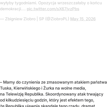
wyłyby tygodniami. Opozycja wrzeszczałaby o końcu
demokracji.…
pic.twitter.com/sX67jvzPbs
— Zbigniew Ziobro | SP (@ZiobroPL)
May 15, 2026
–
Mamy do czynienia ze zmasowanym atakiem państwa
Tuska, Kierwińskiego i Żurka na wolne media,
na Telewizję Republika. Skoordynowany atak trwający
od kilkudziesięciu godzin, który jest efektem tego,
że Republika ujawnia skandale tego rządu, dramat