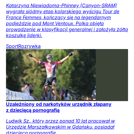
Katarzyna Niewiadoma-Phinney (Canyon-SRAM)
wygrała siódmy etap kolarskiego wyścigu Tour de
France Femmes, kończący się na legendarnym
podjeździe pod Mont Ventoux. Polka objęła
prowadzenie w klasyfikacji generalnej i założyła żółtą
koszulkę liderki.
Sport
Rozrywka
Uzależniony od narkotyków urzędnik złapany
z dziecięcą pornografią
Ludwik Sz., który przez ponad 10 lat pracował w
Urzędzie Marszałkowskim w Gdańsku, posiadał
dziecięcą pornografię.