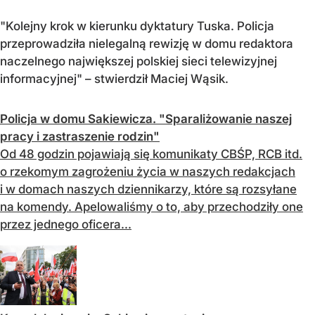
"
Kolejny krok w kierunku dyktatury Tuska. Policja
przeprowadziła nielegalną rewizję w domu redaktora
naczelnego największej polskiej sieci telewizyjnej
informacyjnej"
– stwierdził Maciej Wąsik.
Policja w domu Sakiewicza. "Sparaliżowanie naszej
pracy i zastraszenie rodzin"
Od 48 godzin pojawiają się komunikaty CBŚP, RCB itd.
o rzekomym zagrożeniu życia w naszych redakcjach
i w domach naszych dziennikarzy, które są rozsyłane
na komendy. Apelowaliśmy o to, aby przechodziły one
przez jednego oficera...