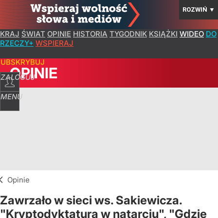
ROZWIŃ
▼
KRAJ
ŚWIAT
OPINIE
HISTORIA
TYGODNIK
KSIĄŻKI
WIDEO
DO
RZECZY+
WSPIERAJ
SUBSKRYBUJ
OPINIE
ZALOGUJ
MENU
Opinie
Zawrzało w sieci ws. Sakiewicza.
"Kryptodyktatura w natarciu", "Gdzie