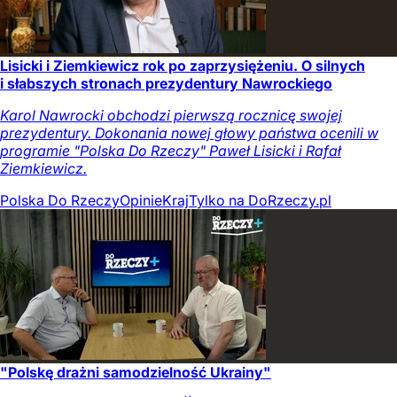
Lisicki i Ziemkiewicz rok po zaprzysiężeniu. O silnych
i słabszych stronach prezydentury Nawrockiego
Karol Nawrocki obchodzi pierwszą rocznicę swojej
prezydentury. Dokonania nowej głowy państwa ocenili w
programie "Polska Do Rzeczy" Paweł Lisicki i Rafał
Ziemkiewicz.
Polska Do Rzeczy
Opinie
Kraj
Tylko na DoRzeczy.pl
"Polskę drażni samodzielność Ukrainy"