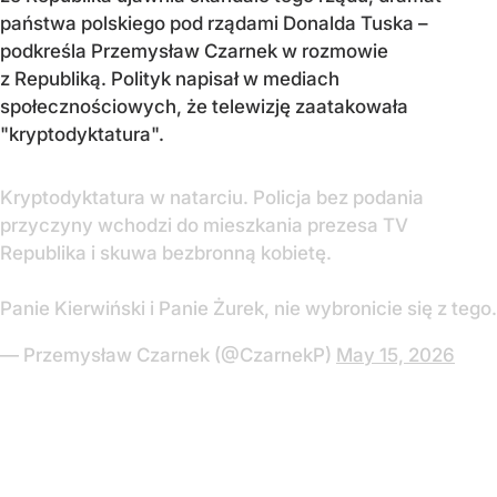
państwa polskiego pod rządami Donalda Tuska
–
podkreśla Przemysław Czarnek w rozmowie
z Republiką. Polityk napisał w mediach
społecznościowych, że telewizję zaatakowała
"kryptodyktatura".
Kryptodyktatura w natarciu. Policja bez podania
przyczyny wchodzi do mieszkania prezesa TV
Republika i skuwa bezbronną kobietę.
Panie Kierwiński i Panie Żurek, nie wybronicie się z tego.
— Przemysław Czarnek (@CzarnekP)
May 15, 2026