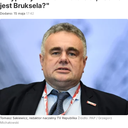
jest Bruksela?"
Dodano:
15
maja
17:42
Tomasz Sakiewicz, redaktor naczelny TV Republika
Źródło:
PAP
/
Grzegorz
Michałowski