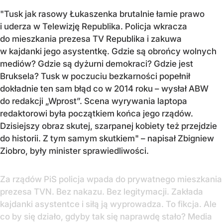
"Tusk jak rasowy Łukaszenka brutalnie łamie prawo
i uderza w Telewizję Republika. Policja wkracza
do mieszkania prezesa TV Republika i zakuwa
w kajdanki jego asystentkę. Gdzie są obrońcy wolnych
mediów? Gdzie są dyżurni demokraci? Gdzie jest
Bruksela? Tusk w poczuciu bezkarności popełnił
dokładnie ten sam błąd co w 2014 roku – wysłał ABW
do redakcji „Wprost”. Scena wyrywania laptopa
redaktorowi była początkiem końca jego rządów.
Dzisiejszy obraz skutej, szarpanej kobiety też przejdzie
do historii. Z tym samym skutkiem" – napisał Zbigniew
Ziobro, były minister sprawiedliwości.
Za rządów PiS policja wpada do prywatnego mieszkania
prezesa TVN. Bez nakazu. Bez legitymacji. Zakłada
kajdanki asystentce i siłą ją wyprowadza. To fikcja. Ale
co by się działo, gdyby tak się naprawdę stało? Media