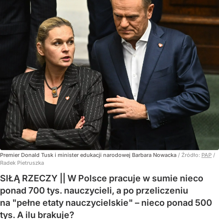
Premier Donald Tusk i minister edukacji narodowej Barbara Nowacka
/ Źródło:
PAP
/
Radek Pietruszka
SIŁĄ RZECZY || W Polsce pracuje w sumie nieco
ponad 700 tys. nauczycieli, a po przeliczeniu
na "pełne etaty nauczycielskie" – nieco ponad 500
tys. A ilu brakuje?