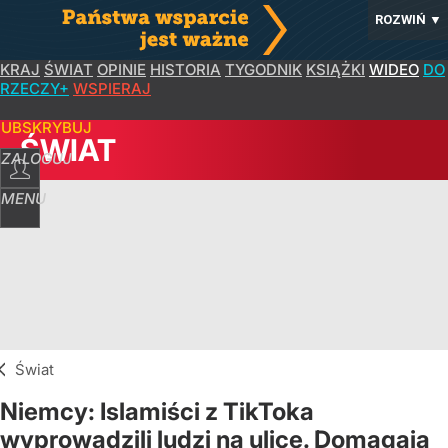
ROZWIŃ
▼
KRAJ
ŚWIAT
OPINIE
HISTORIA
TYGODNIK
KSIĄŻKI
WIDEO
DO
RZECZY+
WSPIERAJ
SUBSKRYBUJ
ŚWIAT
ZALOGUJ
MENU
Świat
Niemcy: Islamiści z TikToka
wyprowadzili ludzi na ulice. Domagają