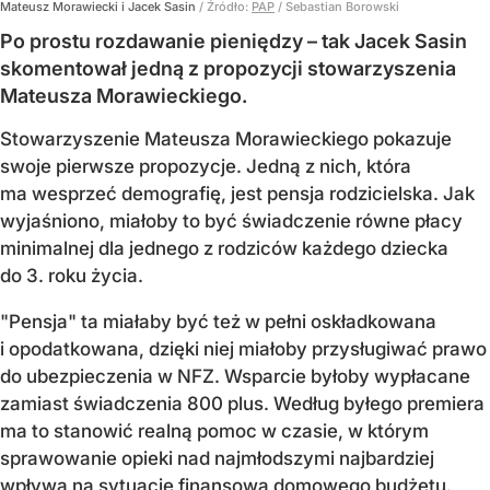
Mateusz Morawiecki i Jacek Sasin
/ Źródło:
PAP
/
Sebastian Borowski
Po prostu rozdawanie pieniędzy – tak Jacek Sasin
skomentował jedną z propozycji stowarzyszenia
Mateusza Morawieckiego.
Stowarzyszenie Mateusza Morawieckiego pokazuje
swoje pierwsze propozycje. Jedną z nich, która
ma wesprzeć demografię, jest pensja rodzicielska. Jak
wyjaśniono, miałoby to być świadczenie równe płacy
minimalnej dla jednego z rodziców każdego dziecka
do 3. roku życia.
"Pensja" ta miałaby być też w pełni oskładkowana
i opodatkowana, dzięki niej miałoby przysługiwać prawo
do ubezpieczenia w NFZ. Wsparcie byłoby wypłacane
zamiast świadczenia 800 plus. Według byłego premiera
ma to stanowić realną pomoc w czasie, w którym
sprawowanie opieki nad najmłodszymi najbardziej
wpływa na sytuację finansową domowego budżetu.