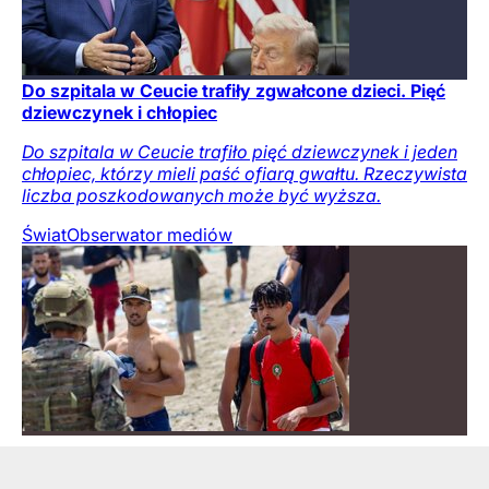
Do szpitala w Ceucie trafiły zgwałcone dzieci. Pięć
dziewczynek i chłopiec
Do szpitala w Ceucie trafiło pięć dziewczynek i jeden
chłopiec, którzy mieli paść ofiarą gwałtu. Rzeczywista
liczba poszkodowanych może być wyższa.
Świat
Obserwator mediów