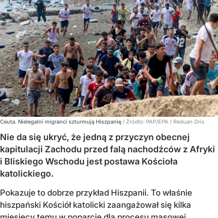
Ceuta. Nielegalni migranci szturmują Hiszpanię
/ Źródło:
PAP/EPA
/
Reduan Dris
Nie da się ukryć, że jedną z przyczyn obecnej
kapitulacji Zachodu przed falą nachodźców z Afryki
i Bliskiego Wschodu jest postawa Kościoła
katolickiego.
Pokazuje to dobrze przykład Hiszpanii. To właśnie
hiszpański Kościół katolicki zaangażował się kilka
miesięcy temu w poparcie dla procesu masowej