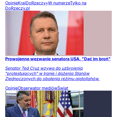
Opinie
Kraj
DoRzeczy+
W numerze
Tylko na
DoRzeczy.pl
Prowojenne wezwanie senatora USA. "Dać im broń"
Senator Ted Cruz wzywa do uzbrojenia
"protestujących" w Iranie i dążenia Stanów
Zjednoczonych do obalenia reżimu ajatollahów.
Opinie
Obserwator mediów
Świat