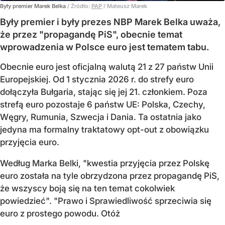
Były premier Marek Belka
/ Źródło:
PAP
/
Mateusz Marek
Były premier i były prezes NBP Marek Belka uważa,
że przez "propagandę PiS", obecnie temat
wprowadzenia w Polsce euro jest tematem tabu.
Obecnie euro jest oficjalną walutą 21 z 27 państw Unii
Europejskiej. Od 1 stycznia 2026 r. do strefy euro
dołączyła Bułgaria, stając się jej 21. członkiem.
Poza
strefą euro pozostaje 6 państw UE:
Polska, Czechy,
Węgry, Rumunia, Szwecja i Dania
. Ta ostatnia jako
jedyna ma formalny traktatowy opt-out z obowiązku
przyjęcia euro.
Według Marka Belki, "kwestia przyjęcia przez Polskę
euro została na tyle obrzydzona przez propagandę PiS,
że wszyscy boją się na ten temat cokolwiek
powiedzieć". "Prawo i Sprawiedliwość sprzeciwia się
euro z prostego powodu. Otóż