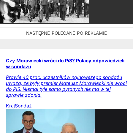
Czy Morawiecki wróci do PiS? Polacy odpowiedzieli
w sondażu
Prawie 40 proc. uczestników najnowszego sondażu
uważa, że były premier Mateusz Morawiecki nie wróci
do PiS. Niemal tyle samo pytanych nie ma w tej
sprawie zdania.
Kraj
Sondaż