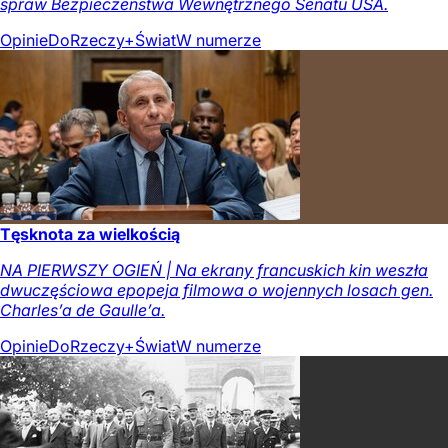
spraw Bezpieczeństwa Wewnętrznego Senatu USA.
Opinie
DoRzeczy+
Świat
W numerze
Tęsknota za wielkością
NA PIERWSZY OGIEŃ | Na ekrany francuskich kin weszła
dwuczęściowa epopeja filmowa o wojennych losach gen.
Charles’a de Gaulle’a.
Opinie
DoRzeczy+
Świat
W numerze