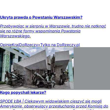
Ukryta prawda o Powstaniu Warszawskim?
Przebywając w sierpniu w Warszawie, trudno nie natknąć
się na różne formy wspominania Powstania
Warszawskiego.
Opinie
Kraj
DoRzeczy+
Tylko na DoRzeczy.pl
Kogo popychali lekarze?
SPODE ŁBA | Ciekawym widowiskiem cieszyć się mogli
Amerykanie, obserwujący przesłuchania przed Komisją do