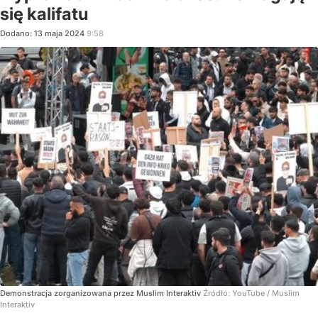
się kalifatu
Dodano:
13
maja
2024
9:58
Demonstracja zorganizowana przez Muslim Interaktiv
Źródło:
YouTube
/
Muslim
Interaktiv