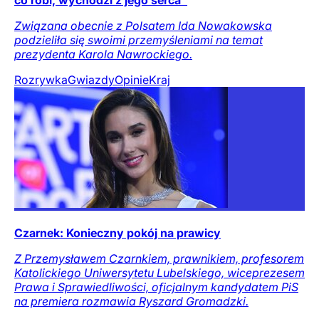
co robi, wychodzi z jego serca"
Związana obecnie z Polsatem Ida Nowakowska
podzieliła się swoimi przemyśleniami na temat
prezydenta Karola Nawrockiego.
Rozrywka
Gwiazdy
Opinie
Kraj
Czarnek: Konieczny pokój na prawicy
Z Przemysławem Czarnkiem, prawnikiem, profesorem
Katolickiego Uniwersytetu Lubelskiego, wiceprezesem
Prawa i Sprawiedliwości, oficjalnym kandydatem PiS
na premiera rozmawia Ryszard Gromadzki.