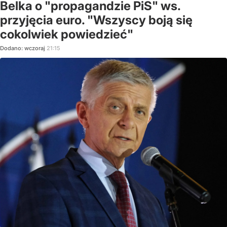
Belka o "propagandzie PiS" ws.
przyjęcia euro. "Wszyscy boją się
cokolwiek powiedzieć"
Dodano:
wczoraj
21:15