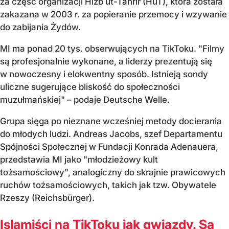
za część organizacji Hizb ut-Tahrir (HuT), która została
zakazana w 2003 r. za popieranie przemocy i wzywanie
do zabijania Żydów.
MI ma ponad 20 tys. obserwujących na TikToku. "Filmy
są profesjonalnie wykonane, a liderzy prezentują się
w nowoczesny i elokwentny sposób. Istnieją sondy
uliczne sugerujące bliskość do społeczności
muzułmańskiej" – podaje Deutsche Welle.
Grupa sięga po nieznane wcześniej metody docierania
do młodych ludzi. Andreas Jacobs, szef Departamentu
Spójności Społecznej w Fundacji Konrada Adenauera,
przedstawia MI jako "młodzieżowy kult
tożsamościowy", analogiczny do skrajnie prawicowych
ruchów tożsamościowych, takich jak tzw. Obywatele
Rzeszy (Reichsbürger).
Islamiści na TikToku jak gwiazdy. Są