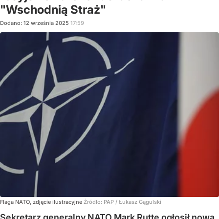
"Wschodnią Straż"
Dodano:
12
września
2025
17:59
Flaga NATO, zdjęcie ilustracyjne
Źródło:
PAP
/
Łukasz Gągulski
Sekretarz generalny NATO Mark Rutte ogłosił nową