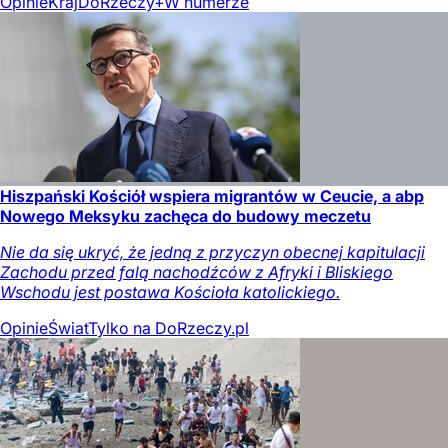
Opinie
Kraj
DoRzeczy+
W numerze
Hiszpański Kościół wspiera migrantów w Ceucie, a abp
Nowego Meksyku zachęca do budowy meczetu
Nie da się ukryć, że jedną z przyczyn obecnej kapitulacji
Zachodu przed falą nachodźców z Afryki i Bliskiego
Wschodu jest postawa Kościoła katolickiego.
Opinie
Świat
Tylko na DoRzeczy.pl