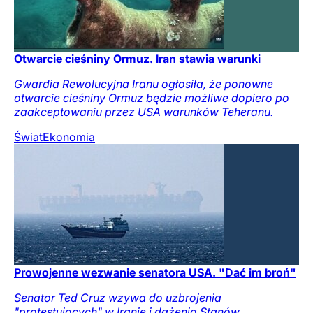
Otwarcie cieśniny Ormuz. Iran stawia warunki
Gwardia Rewolucyjna Iranu ogłosiła, że ponowne
otwarcie cieśniny Ormuz będzie możliwe dopiero po
zaakceptowaniu przez USA warunków Teheranu.
Świat
Ekonomia
Prowojenne wezwanie senatora USA. "Dać im broń"
Senator Ted Cruz wzywa do uzbrojenia
"protestujących" w Iranie i dążenia Stanów