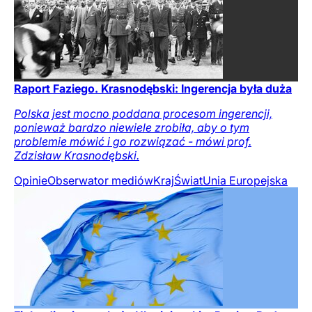
Raport Faziego. Krasnodębski: Ingerencja była duża
Polska jest mocno poddana procesom ingerencji,
ponieważ bardzo niewiele zrobiła, aby o tym
problemie mówić i go rozwiązać - mówi prof.
Zdzisław Krasnodębski.
Opinie
Obserwator mediów
Kraj
Świat
Unia Europejska