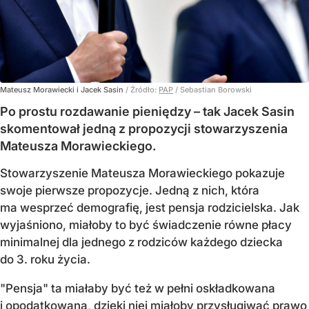
Mateusz Morawiecki i Jacek Sasin
/ Źródło:
PAP
/
Sebastian Borowski
Po prostu rozdawanie pieniędzy – tak Jacek Sasin
skomentował jedną z propozycji stowarzyszenia
Mateusza Morawieckiego.
Stowarzyszenie Mateusza Morawieckiego pokazuje
swoje pierwsze propozycje. Jedną z nich, która
ma wesprzeć demografię, jest pensja rodzicielska. Jak
wyjaśniono, miałoby to być świadczenie równe płacy
minimalnej dla jednego z rodziców każdego dziecka
do 3. roku życia.
"Pensja" ta miałaby być też w pełni oskładkowana
i opodatkowana, dzięki niej miałoby przysługiwać prawo