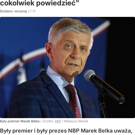
cokolwiek powiedzieć"
Dodano:
wczoraj
21:15
Były premier Marek Belka
/ Źródło:
PAP
/
Mateusz Marek
Były premier i były prezes NBP Marek Belka uważa,