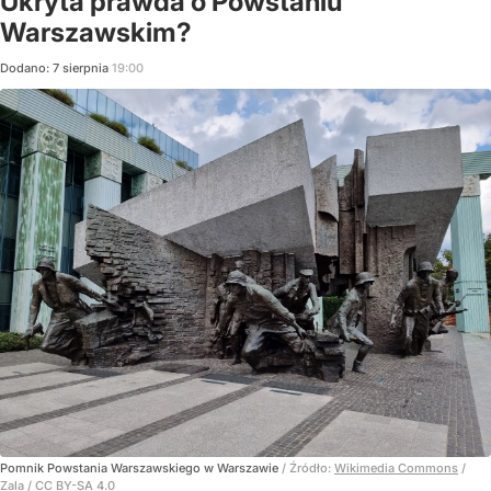
Ukryta prawda o Powstaniu
Warszawskim?
Dodano:
7
sierpnia
19:00
Pomnik Powstania Warszawskiego w Warszawie
/ Źródło:
Wikimedia Commons
/
Zala / CC BY-SA 4.0