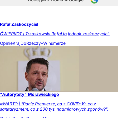
Rafał Zaskoczyciel
ĆWIERKOT | Trzaskowski Rafał to jednak zaskoczyciel.
Opinie
Kraj
DoRzeczy+
W numerze
"Autorytety" Morawieckiego
#WARTO | "Panie Premierze, co z COVID-19, co z
sanitaryzmem, co z 200 tys. nadmiarowych zgonów?".