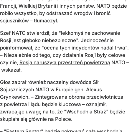
Francji, Wielkiej Brytanii i innych państw. NATO będzie
robiło wszystko, by odstraszać wrogów i bronić
sojuszników – tłumaczył.
Szef NATO stwierdził, że "lekkomyślne zachowanie
Rosji jest głęboko niebezpieczne". Jednocześnie
poinformował, że "ocena tych incydentów nadal trwa".
– Niezależnie od tego, czy działania Rosji były celowe
czy nie,
Rosja naruszyła przestrzeń powietrzną
NATO –
wskazał.
Głos zabrał również naczelny dowódca Sił
Sojuszniczych NATO w Europie gen. Alexus
Grynkewich. – Zintegrowana obrona przeciwlotnicza
z powietrza i lądu będzie kluczowa – oznajmił,
zwracając uwagę na to, że "Wschodnia Straż" będzie
skupiała się głównie na Polsce.
– "Eastern Sentry" będzie pokrywać całą wschodnią