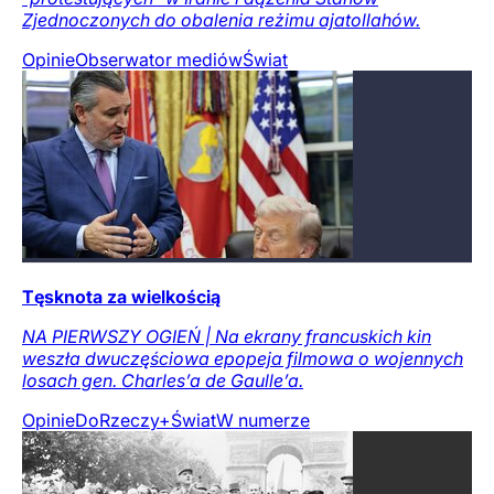
Zjednoczonych do obalenia reżimu ajatollahów.
Opinie
Obserwator mediów
Świat
Tęsknota za wielkością
NA PIERWSZY OGIEŃ | Na ekrany francuskich kin
weszła dwuczęściowa epopeja filmowa o wojennych
losach gen. Charles’a de Gaulle’a.
Opinie
DoRzeczy+
Świat
W numerze