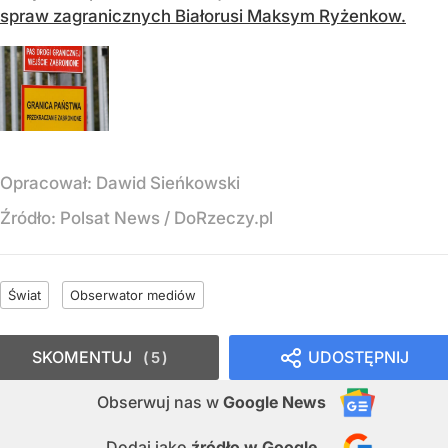
spraw zagranicznych Białorusi Maksym Ryżenkow.
Opracował:
Dawid Sieńkowski
Źródło:
Polsat News
/
DoRzeczy.pl
Świat
Obserwator mediów
SKOMENTUJ
UDOSTĘPNIJ
5
Obserwuj nas
w
Google News
Dodaj jako
źródło w Google