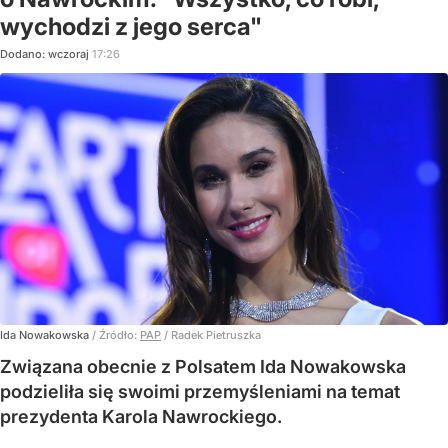
wychodzi z jego serca"
Dodano:
wczoraj
17:26
Ida Nowakowska
/ Źródło:
PAP
/
Radek Pietruszka
Związana obecnie z Polsatem Ida Nowakowska
podzieliła się swoimi przemyśleniami na temat
prezydenta Karola Nawrockiego.