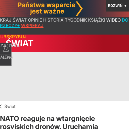
ROZWIŃ
▼
KRAJ
ŚWIAT
OPINIE
HISTORIA
TYGODNIK
KSIĄŻKI
WIDEO
DO
RZECZY+
WSPIERAJ
SUBSKRYBUJ
ŚWIAT
ZALOGUJ
MENU
Świat
NATO reaguje na wtargnięcie
rosyjskich dronów. Uruchamia