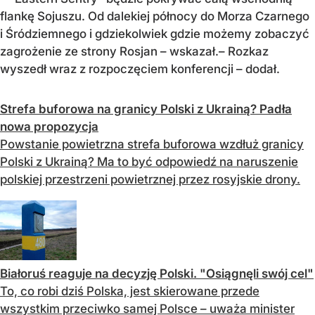
flankę Sojuszu. Od dalekiej północy do Morza Czarnego
i Śródziemnego i gdziekolwiek gdzie możemy zobaczyć
zagrożenie ze strony Rosjan – wskazał.– Rozkaz
wyszedł wraz z rozpoczęciem konferencji – dodał.
Strefa buforowa na granicy Polski z Ukrainą? Padła
nowa propozycja
Powstanie powietrzna strefa buforowa wzdłuż granicy
Polski z Ukrainą? Ma to być odpowiedź na naruszenie
polskiej przestrzeni powietrznej przez rosyjskie drony.
Białoruś reaguje na decyzję Polski. "Osiągnęli swój cel"
To, co robi dziś Polska, jest skierowane przede
wszystkim przeciwko samej Polsce – uważa minister