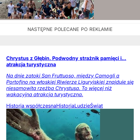
Chrystus z Głębin. Podwodny strażnik pamięci i...
atrakcja turystyczna
Na dnie zatoki San Fruttuoso, między Camogli a
Portofino na włoskiej Riwierze Liguryjskiej znajduje się
niesamowita rzeźba Chrystusa. To więcej niż
wakacyjna atrakcja turystyczna.
Historia współczesna
Historia
Ludzie
Świat