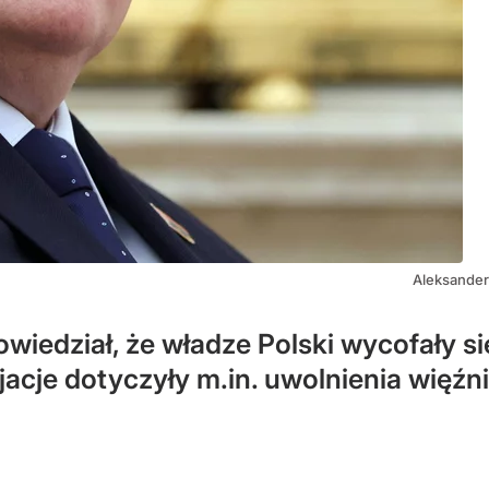
Aleksande
wiedział, że władze Polski wycofały s
cje dotyczyły m.in. uwolnienia więźn