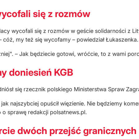
ycofali się z rozmów
acy wycofali się z rozmów w geście solidarności z L
 – cóż, my też się wycofamy – powiedział Łukaszenka.
niej". – Jak będziecie gotowi, wróćcie, to z wami po
y doniesień KGB
niósł się rzecznik polskiego Ministerstwa Spraw Zag
jak najszybciej opuścił więzienie. Nie będziemy kome
 o sprawę redakcji polsatnews.pl.
cie dwóch przejść granicznych