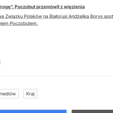
rogę". Poczobut przemówił z więzienia
a Związku Polaków na Białorusi Andżelika Borys spot
ejem Poczobutem.
X
 mediów
Kraj