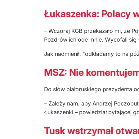
Łukaszenka: Polacy w
– Wczoraj KGB przekazało mi, że Pol
Pozdrów ich ode mnie. Wycofali się
Jak nadmienił, "odkładamy to na póź
MSZ: Nie komentujem
Do słów białoruskiego prezydenta od
– Zależy nam, aby Andrzej Poczobut 
Łukaszenki – powiedział pytającej go
Tusk wstrzymał otwar