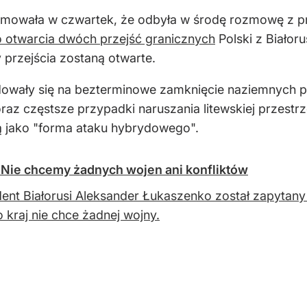
ormowała w czwartek, że odbyła w środę rozmowę z p
 otwarcia dwóch przejść granicznych
Polski z Białor
przejścia zostaną otwarte.
owały się na bezterminowe zamknięcie naziemnych prz
raz częstsze przypadki naruszania litewskiej przestr
są jako "forma ataku hybrydowego".
 Nie chcemy żadnych wojen ani konfliktów
ent Białorusi Aleksander Łukaszenko został zapytany 
o kraj nie chce żadnej wojny.