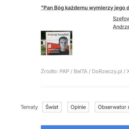
"Pan Bóg każdemu wymierzy jego d
Szefow
Andrz
Źródło:
PAP / BelTA / DoRzeczy.pl / 
Świat
Opinie
Obserwator