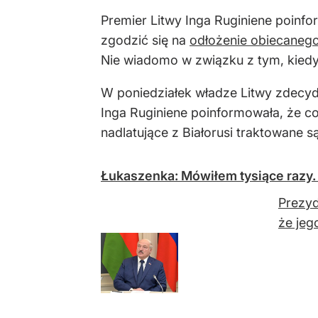
Premier Litwy Inga Ruginiene poinf
zgodzić się na
odłożenie obiecanego
Nie wiadomo w związku z tym, kiedy 
W poniedziałek władze Litwy zdecyd
Inga Ruginiene poinformowała, że co
nadlatujące z Białorusi traktowane 
Łukaszenka: Mówiłem tysiące razy.
Prezyd
że jeg