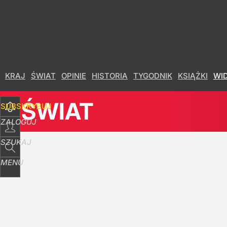
Udostępnij
5
Skomentuj
KRAJ
ŚWIAT
OPINIE
HISTORIA
TYGODNIK
KSIĄŻKI
WI
ŚWIAT
SUBSKRYBUJ
ZALOGUJ
SZUKAJ
MENU