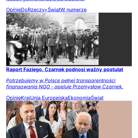
Opinie
DoRzeczy+
Świat
W numerze
Raport Faziego. Czarnek podnosi ważny postulat
Potrzebujemy w Polsce pełnej transparentności
finansowania NGO - apeluje Przemysław Czarnek.
Opinie
Kraj
Unia Europejska
Ekonomia
Świat