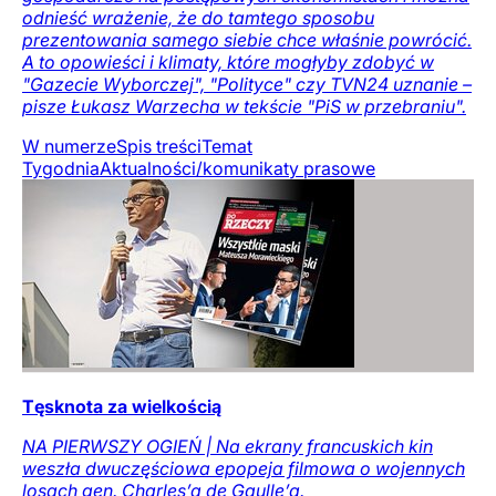
odnieść wrażenie, że do tamtego sposobu
prezentowania samego siebie chce właśnie powrócić.
A to opowieści i klimaty, które mogłyby zdobyć w
"Gazecie Wyborczej", "Polityce" czy TVN24 uznanie –
pisze Łukasz Warzecha w tekście "PiS w przebraniu".
W numerze
Spis treści
Temat
Tygodnia
Aktualności/komunikaty prasowe
Tęsknota za wielkością
NA PIERWSZY OGIEŃ | Na ekrany francuskich kin
weszła dwuczęściowa epopeja filmowa o wojennych
losach gen. Charles’a de Gaulle’a.