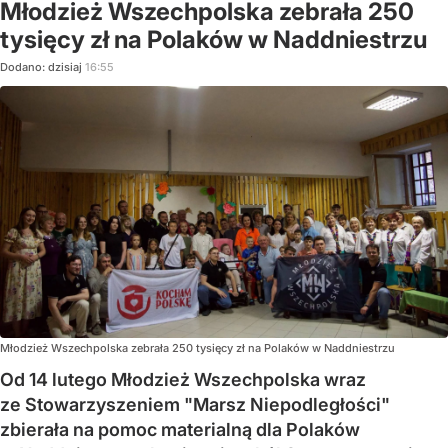
Młodzież Wszechpolska zebrała 250
tysięcy zł na Polaków w Naddniestrzu
Dodano:
dzisiaj
16:55
Młodzież Wszechpolska zebrała 250 tysięcy zł na Polaków w Naddniestrzu
Od 14 lutego Młodzież Wszechpolska wraz
ze Stowarzyszeniem "Marsz Niepodległości"
zbierała na pomoc materialną dla Polaków