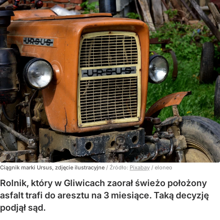
Ciągnik marki Ursus, zdjęcie ilustracyjne
/ Źródło:
Pixabay
/
eloneo
Rolnik, który w Gliwicach zaorał świeżo położony
asfalt trafi do aresztu na 3 miesiące. Taką decyzję
podjął sąd.