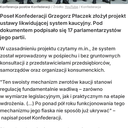
Konferencja posłów Konfederacji
/ Źródło:
YouTube
/
Konfederacja
Poseł Konfederacji Grzegorz Płaczek złożył projekt
ustawy likwidującej system kaucyjny. Pod
dokumentem podpisało się 17 parlamentarzystów
jego partii.
W uzasadnieniu projektu czytamy m.in., że system
został wprowadzony w pośpiechu i bez gruntownych
konsultacji z przedstawicielami przedsiębiorców,
samorządów oraz organizacji konsumenckich.
"Ten swoisty mechanizm zwrotów kaucji stanowi
regulację fundamentalnie wadliwą – zarówno
w wymiarze legislacyjnym, jak i praktycznym na etapie
wdrożenia. (...) Po ponad pół roku funkcjonowania tego
mechanizmu jego fiaska nie sposób już ukrywać" –
napisał poseł Konfederacji.