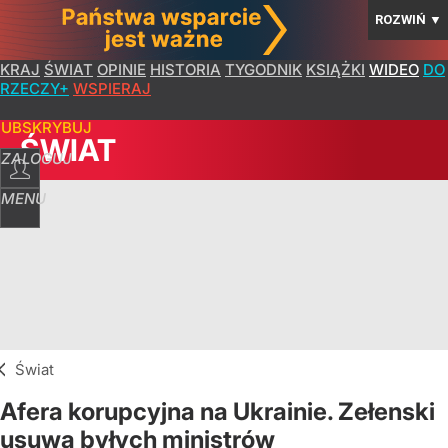
ROZWIŃ
▼
KRAJ
ŚWIAT
OPINIE
HISTORIA
TYGODNIK
KSIĄŻKI
WIDEO
DO
RZECZY+
WSPIERAJ
SUBSKRYBUJ
ŚWIAT
ZALOGUJ
MENU
Świat
Afera korupcyjna na Ukrainie. Zełenski
usuwa byłych ministrów