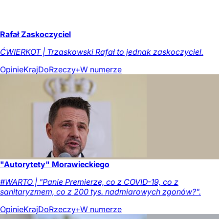
Rafał Zaskoczyciel
ĆWIERKOT | Trzaskowski Rafał to jednak zaskoczyciel.
Opinie
Kraj
DoRzeczy+
W numerze
"Autorytety" Morawieckiego
#WARTO | "Panie Premierze, co z COVID-19, co z
sanitaryzmem, co z 200 tys. nadmiarowych zgonów?".
Opinie
Kraj
DoRzeczy+
W numerze