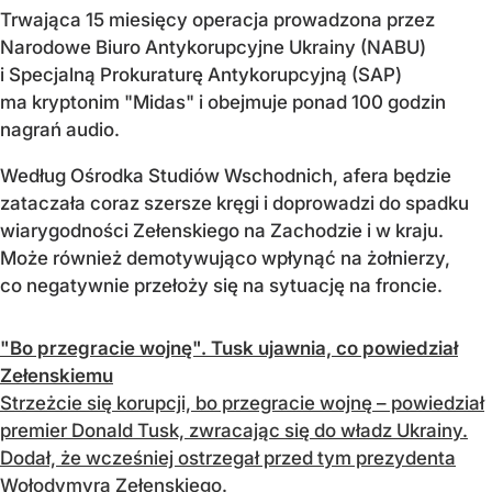
Trwająca 15 miesięcy operacja prowadzona przez
Narodowe Biuro Antykorupcyjne Ukrainy (NABU)
i Specjalną Prokuraturę Antykorupcyjną (SAP)
ma kryptonim "Midas" i obejmuje ponad 100 godzin
nagrań audio.
Według Ośrodka Studiów Wschodnich, afera będzie
zataczała coraz szersze kręgi i doprowadzi do spadku
wiarygodności Zełenskiego na Zachodzie i w kraju.
Może również demotywująco wpłynąć na żołnierzy,
co negatywnie przełoży się na sytuację na froncie.
"Bo przegracie wojnę". Tusk ujawnia, co powiedział
Zełenskiemu
Strzeżcie się korupcji, bo przegracie wojnę – powiedział
premier Donald Tusk, zwracając się do władz Ukrainy.
Dodał, że wcześniej ostrzegał przed tym prezydenta
Wołodymyra Zełenskiego.