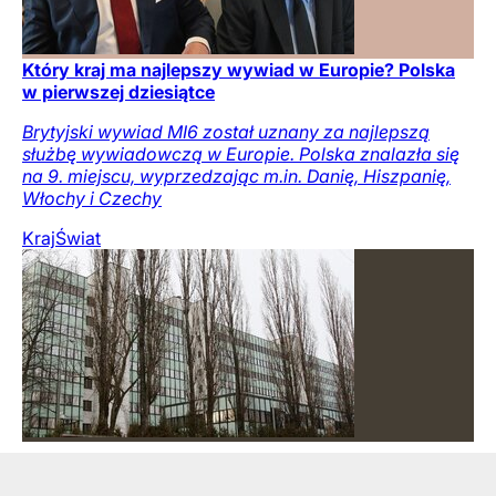
Który kraj ma najlepszy wywiad w Europie? Polska
w pierwszej dziesiątce
Brytyjski wywiad MI6 został uznany za najlepszą
służbę wywiadowczą w Europie. Polska znalazła się
na 9. miejscu, wyprzedzając m.in. Danię, Hiszpanię,
Włochy i Czechy
Kraj
Świat