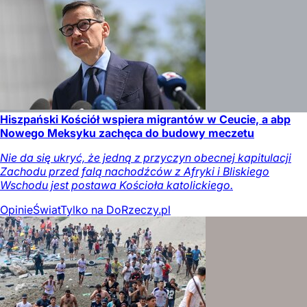
Hiszpański Kościół wspiera migrantów w Ceucie, a abp
Nowego Meksyku zachęca do budowy meczetu
Nie da się ukryć, że jedną z przyczyn obecnej kapitulacji
Zachodu przed falą nachodźców z Afryki i Bliskiego
Wschodu jest postawa Kościoła katolickiego.
Opinie
Świat
Tylko na DoRzeczy.pl