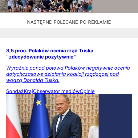
3,5 proc. Polaków ocenia rząd Tuska
"zdecydowanie pozytywnie"
Wyraźnie ponad połowa Polaków negatywnie ocenia
dotychczasowe działania koalicji rządzącej pod
wodzą Donalda Tuska.
Sondaż
Kraj
Obserwator mediów
Opinie