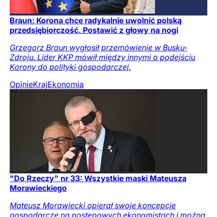
Braun: Korona chce radykalnie uwolnić polską
przedsiębiorczość. Postawić z głowy na nogi
Grzegorz Braun wygłosił przemówienie w Busku-
Zdroju. Lider KKP mówił między innymi o podejściu
Korony do polityki gospodarczej.
Opinie
Kraj
Ekonomia
"Do Rzeczy" nr 33: Wszystkie maski Mateusza
Morawieckiego
Mateusz Morawiecki opierał swoje koncepcje
gospodarcze na postępowych ekonomistach i można