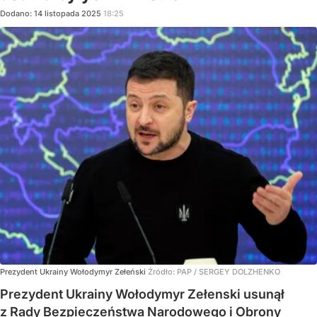
Dodano:
14
listopada
2025
18:25
Prezydent Ukrainy Wołodymyr Zełeński
Źródło:
PAP
/
SERGEY DOLZHENKO
Prezydent Ukrainy Wołodymyr Zełenski usunął
z Rady Bezpieczeństwa Narodowego i Obrony