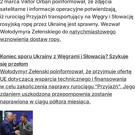
2 marca Viktor Orban poinformował, że zdjęcia
satelitarne i informacje operacyjne potwierdzają,
iż rurociąg Przyjaźń transportujący na Węgry i Słowację
rosyjską ropę przez Ukrainę jest sprawny. Wezwał
Wołodymyra Zełenskiego do
natychmiastowego
wznowienia dostaw ropy.
Koniec sporu Ukrainy z Węgrami i Słowacją? Szykuje
się przełom
Wołodymyr Zełenski poinformował, że przyjmuje ofertę
UE dotyczącą wsparcia technicznego i finansowania
w celu zakończenia naprawy rurociągu "Przyjaźń". Jego
zdaniem uszkodzona przepompownia zostanie
naprawiona w ciągu półtora miesiąca.