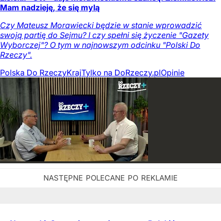
Mam nadzieję, że się mylą
Czy Mateusz Morawiecki będzie w stanie wprowadzić
swoją partię do Sejmu? I czy spełni się życzenie "Gazety
Wyborczej"? O tym w najnowszym odcinku "Polski Do
Rzeczy".
Polska Do Rzeczy
Kraj
Tylko na DoRzeczy.pl
Opinie