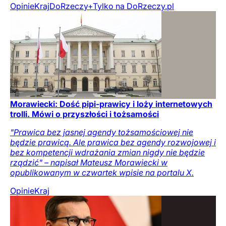
Opinie
Kraj
DoRzeczy+
Tylko na DoRzeczy.pl
Morawiecki: Dość pipi-prawicy i loży internetowych
trolli. Mówi o przyszłości i tożsamości
"Prawica bez jasnej agendy tożsamościowej nie
będzie prawicą. Ale prawica bez agendy rozwojowej i
bez kompetencji wdrażania zmian nigdy nie będzie
rządzić" – napisał Mateusz Morawiecki w
opublikowanym w czwartek wpisie na portalu X.
Opinie
Kraj