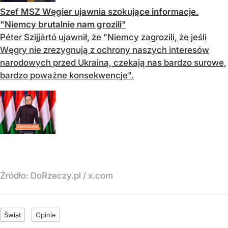
Szef MSZ Węgier ujawnia szokujące informacje.
"Niemcy brutalnie nam grozili"
Péter Szijjártó ujawnił, że "Niemcy zagrozili, że jeśli
Węgry nie zrezygnują z ochrony naszych interesów
narodowych przed Ukrainą, czekają nas bardzo surowe,
bardzo poważne konsekwencje".
Źródło:
DoRzeczy.pl
/
x.com
Świat
Opinie