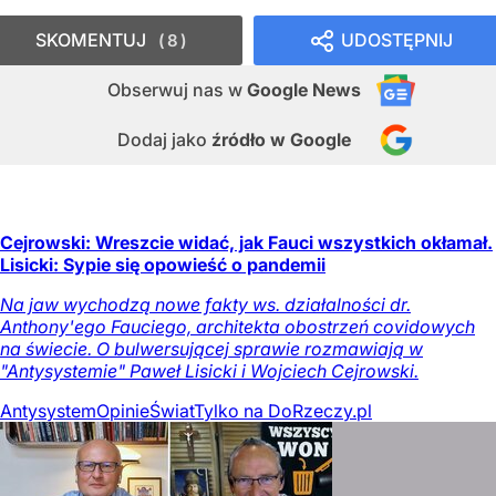
SKOMENTUJ
UDOSTĘPNIJ
8
Obserwuj nas
w
Google News
Dodaj jako
źródło w Google
Cejrowski: Wreszcie widać, jak Fauci wszystkich okłamał.
Lisicki: Sypie się opowieść o pandemii
Na jaw wychodzą nowe fakty ws. działalności dr.
Anthony'ego Fauciego, architekta obostrzeń covidowych
na świecie. O bulwersującej sprawie rozmawiają w
"Antysystemie" Paweł Lisicki i Wojciech Cejrowski.
Antysystem
Opinie
Świat
Tylko na DoRzeczy.pl