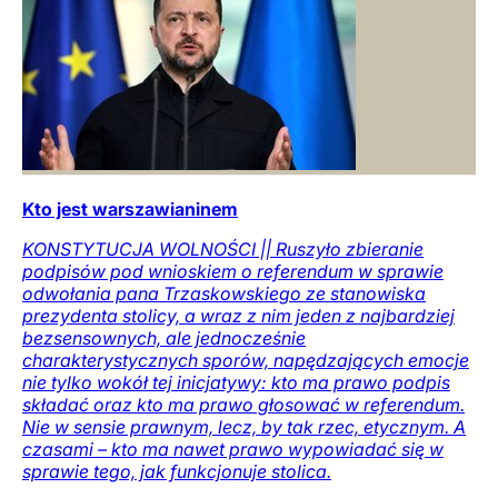
Kto jest warszawianinem
KONSTYTUCJA WOLNOŚCI || Ruszyło zbieranie
podpisów pod wnioskiem o referendum w sprawie
odwołania pana Trzaskowskiego ze stanowiska
prezydenta stolicy, a wraz z nim jeden z najbardziej
bezsensownych, ale jednocześnie
charakterystycznych sporów, napędzających emocje
nie tylko wokół tej inicjatywy: kto ma prawo podpis
składać oraz kto ma prawo głosować w referendum.
Nie w sensie prawnym, lecz, by tak rzec, etycznym. A
czasami – kto ma nawet prawo wypowiadać się w
sprawie tego, jak funkcjonuje stolica.