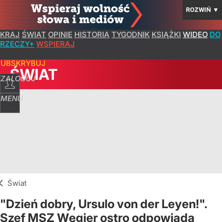
ROZWIŃ
▼
KRAJ
ŚWIAT
OPINIE
HISTORIA
TYGODNIK
KSIĄŻKI
WIDEO
DO
RZECZY+
WSPIERAJ
SUBSKRYBUJ
ŚWIAT
ZALOGUJ
MENU
Świat
"Dzień dobry, Ursulo von der Leyen!".
Szef MSZ Węgier ostro odpowiada