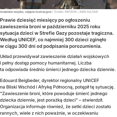
Izraelskie wojsko, zdjęcie ilustracyjne
/ Źródło:
PAP/EPA
/
ABIR SULTAN
Prawie dziesięć miesięcy po ogłoszeniu
zawieszenia broni w październiku 2025 roku
sytuacja dzieci w Strefie Gazy pozostaje tragiczna.
Według UNICEF, co najmniej 300 dzieci zginęło
w ciągu 300 dni od podpisania porozumienia.
Układ przewidywał zawieszenie działań wojskowych
i pełny dostęp pomocy humanitarnej. Liczba
ta odpowiada średnio śmierci jednego dziecka dziennie.
Edouard Beigbeder, dyrektor regionalny UNICEF
na Bliski Wschód i Afrykę Północną, potępił tę sytuację.
"Zawieszenie broni, które powoduje śmierć jednego
dziecka dziennie, jest porażką dzieci" – stwierdził.
Organizacja informuje również, że setki dzieci zostało
rannych, wiele z nich poważnie, w oczekiwaniu