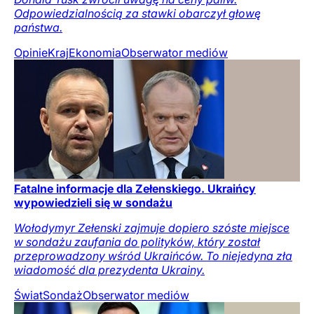
Odpowiedzialnością za stawki obarczył głowę
państwa.
Opinie
Kraj
Ekonomia
Obserwator mediów
Fatalne informacje dla Zełenskiego. Ukraińcy
wypowiedzieli się w sondażu
Wołodymyr Zełenski zajmuje dopiero szóste miejsce
w sondażu zaufania do polityków, który został
przeprowadzony wśród Ukraińców. To niejedyna zła
wiadomość dla prezydenta Ukrainy.
Świat
Sondaż
Obserwator mediów