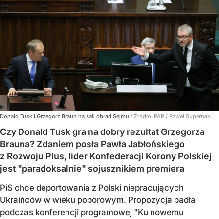
Donald Tusk i Grzegorz Braun na sali obrad Sejmu
/ Źródło:
PAP
/
Paweł Supernak
Czy Donald Tusk gra na dobry rezultat Grzegorza
Brauna? Zdaniem posła Pawła Jabłońskiego
z Rozwoju Plus, lider Konfederacji Korony Polskiej
jest "paradoksalnie" sojusznikiem premiera
PiS chce deportowania z Polski niepracujących
Ukraińców w wieku poborowym. Propozycja padła
podczas konferencji programowej "Ku nowemu