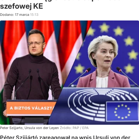
szefowej KE
Dodano:
17
marca
15:13
Peter Szijjarto, Ursula von der Leyen
Źródło:
PAP
/
EPA
Péter Szijjártó zareagował na wpis Ursuli von der