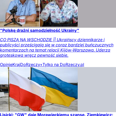
"Polskę drażni samodzielność Ukrainy"
CO PISZĄ NA WSCHODZIE || Ukraińscy dziennikarze i
publicyści prześcigają się w coraz bardziej buńczucznych
komentarzach na temat relacji Kijów-Warszawa. Uderza
groteskowa wręcz pewność siebie.
Opinie
Kraj
DoRzeczy+
Tylko na DoRzeczy.pl
Lisicki: "GW" daje Morawieckiemu szansę. Ziemkiewicz: