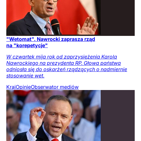
"Wetomat". Nawrocki zaprasza rząd
na "korepetycje"
W czwartek mija rok od zaprzysiężenia Karola
Nawrockiego na prezydenta RP. Głowa państwa
odniosła się do oskarżeń rządzących o nadmiernie
stosowanie wet.
Kraj
Opinie
Obserwator mediów