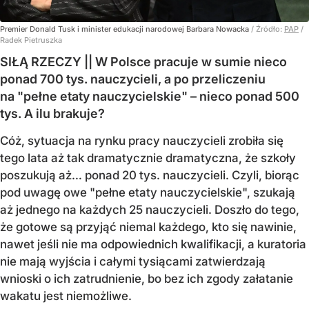
Premier Donald Tusk i minister edukacji narodowej Barbara Nowacka
/ Źródło:
PAP
/
Radek Pietruszka
SIŁĄ RZECZY || W Polsce pracuje w sumie nieco
ponad 700 tys. nauczycieli, a po przeliczeniu
na "pełne etaty nauczycielskie" – nieco ponad 500
tys. A ilu brakuje?
Cóż, sytuacja na rynku pracy nauczycieli zrobiła się
tego lata aż tak dramatycznie dramatyczna, że szkoły
poszukują aż… ponad 20 tys. nauczycieli. Czyli, biorąc
pod uwagę owe "pełne etaty nauczycielskie", szukają
aż jednego na każdych 25 nauczycieli. Doszło do tego,
że gotowe są przyjąć niemal każdego, kto się nawinie,
nawet jeśli nie ma odpowiednich kwalifikacji, a kuratoria
nie mają wyjścia i całymi tysiącami zatwierdzają
wnioski o ich zatrudnienie, bo bez ich zgody załatanie
wakatu jest niemożliwe.