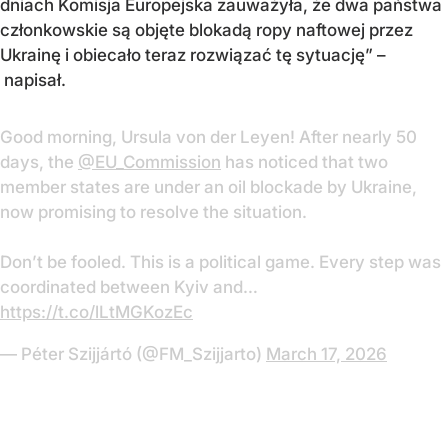
dniach Komisja Europejska zauważyła, że dwa państwa
członkowskie są objęte blokadą ropy naftowej przez
Ukrainę i obiecało teraz rozwiązać tę sytuację” –
napisał.
Good morning, Ursula von der Leyen! After nearly 50
days, the
@EU_Commission
has noticed that two
member states are under an oil blockade by Ukraine,
now promising to resolve the situation.
Don’t be fooled. This is a political game. Every step was
coordinated between Kyiv and…
https://t.co/lLtMGKozEc
— Péter Szijjártó (@FM_Szijjarto)
March 17, 2026