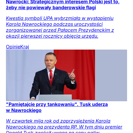
Nawrocki: Strategicznym interesem Polski jest to,
żeby nie powiewały banderowskie flagi
Kwestia symboli UPA wybrzmiała w wystąpieniu
Karola Nawrockiego podczas uroczystości
zorganizowanej przed Pałacem Prezydenckim z
okazji pierwszej rocznicy objęcia urzędu.
Opinie
Kraj
"Pamiętajcie przy tankowaniu". Tusk uderza
w Nawrockiego
W czwartek mija rok od zaprzysiężenia Karola
Nawrockiego na prezydenta RP. W tym dniu premier
Donald Tusk zwrócił uwagę na ceny paliw.