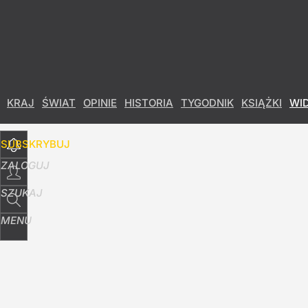
Udostępnij
2
Skomentuj
KRAJ
ŚWIAT
OPINIE
HISTORIA
TYGODNIK
KSIĄŻKI
WI
SUBSKRYBUJ
ZALOGUJ
SZUKAJ
MENU