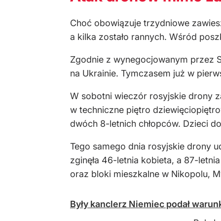
Choć obowiązuje trzydniowe zawies
a kilka zostało rannych. Wśród pos
Zgodnie z wynegocjowanym przez St
na Ukrainie. Tymczasem już w pierw
W sobotni wieczór rosyjskie drony 
w techniczne piętro dziewięciopiętr
dwóch 8-letnich chłopców. Dzieci d
Tego samego dnia rosyjskie drony ud
zginęła 46-letnia kobieta, a 87-let
oraz bloki mieszkalne w Nikopolu, M
Były kanclerz Niemiec podał warunk