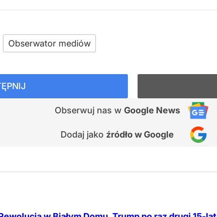
Obserwator mediów
ĘPNIJ
Obserwuj nas
w
Google News
Dodaj jako
źródło w Google
Rewolucja w Białym Domu. Trump po raz drugi
15-la