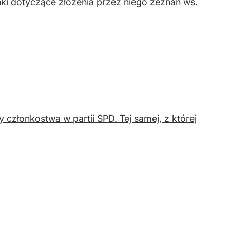
ki dotyczące złożenia przez niego zeznań ws.
członkostwa w partii SPD. Tej samej, z której