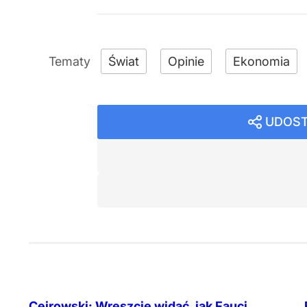
Świat
Opinie
Ekonomia
UDOST
Cejrowski: Wreszcie widać, jak Fauci