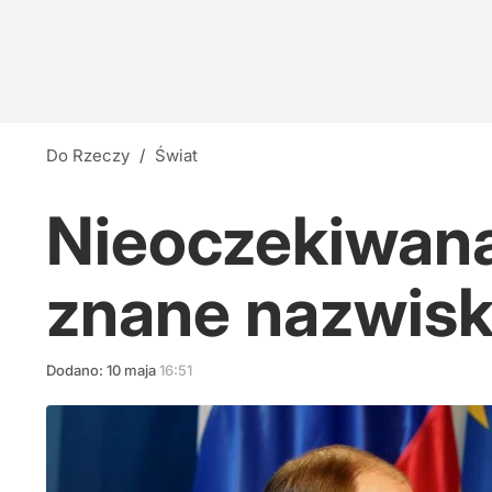
Do Rzeczy
/
Świat
Nieoczekiwana
znane nazwisk
Dodano:
10
maja
16:51