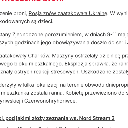
zenie broni,
Rosja znów zaatakowała Ukrainę
. W wyni
zkodowanych są dzieci.
any Zjednoczone porozumieniem, w dniach 9-11 maja
szych godzinach jego obowiązywania doszło do serii
zaatakowały Charków. Maszyny ostrzelały dzielnicę 
owego bloku mieszkalnego. Eksplozja sprawiła, że ran
oznały ostrych reakcji stresowych. Uszkodzone zosta
erzyły w kilka lokalizacji na terenie obwodu dniepr
nia mieszkanka została ranna. Kobietę przewieziono do
yriwskiej i Czerwonohryhoriwce.
i, pod jakimi złoży zeznania ws. Nord Stream 2