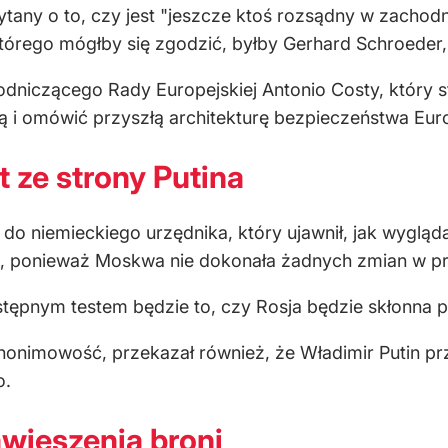
ytany o to, czy jest "jeszcze ktoś rozsądny w zachodn
tórego mógłby się zgodzić, byłby Gerhard Schroeder,
niczącego Rady Europejskiej Antonio Costy, który stwi
ą i omówić przyszłą architekturę bezpieczeństwa Eur
t ze strony Putina
o niemieckiego urzędnika, który ujawnił, jak wygląda
na, ponieważ Moskwa nie dokonała żadnych zmian w 
stępnym testem będzie to, czy Rosja będzie skłonna 
onimowość, przekazał również, że Władimir Putin prz
o.
wieszenia broni