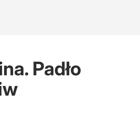
na. Padło
iw