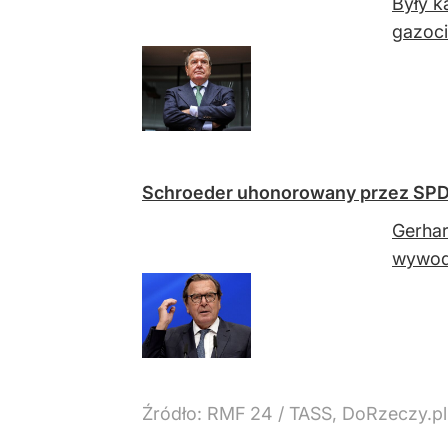
Były k
gazoci
Schroeder uhonorowany przez SPD. "
Gerhar
wywodz
Źródło:
RMF 24
/
TASS, DoRzeczy.pl