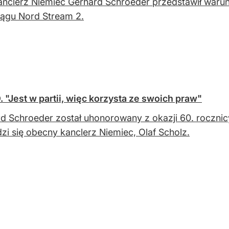
anclerz Niemiec Gerhard Schroeder przedstawił warun
ągu Nord Stream 2.
Jest w partii, więc korzysta ze swoich praw"
d Schroeder został uhonorowany z okazji 60. rocznicy 
i się obecny kanclerz Niemiec, Olaf Scholz.