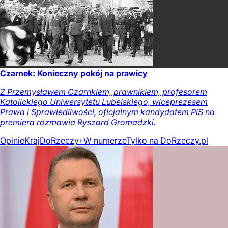
Czarnek: Konieczny pokój na prawicy
Z Przemysławem Czarnkiem, prawnikiem, profesorem
Katolickiego Uniwersytetu Lubelskiego, wiceprezesem
Prawa i Sprawiedliwości, oficjalnym kandydatem PiS na
premiera rozmawia Ryszard Gromadzki.
Opinie
Kraj
DoRzeczy+
W numerze
Tylko na DoRzeczy.pl