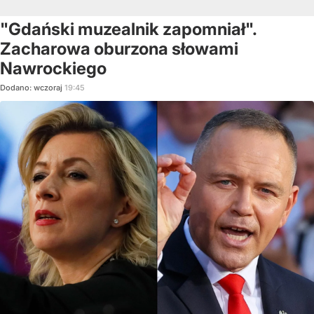
"Gdański muzealnik zapomniał".
Zacharowa oburzona słowami
Nawrockiego
Dodano:
wczoraj
19:45