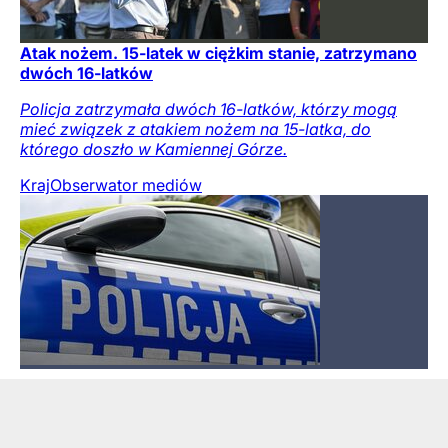
Atak nożem. 15-latek w ciężkim stanie, zatrzymano
dwóch 16-latków
Policja zatrzymała dwóch 16-latków, którzy mogą
mieć związek z atakiem nożem na 15-latka, do
którego doszło w Kamiennej Górze.
Kraj
Obserwator mediów