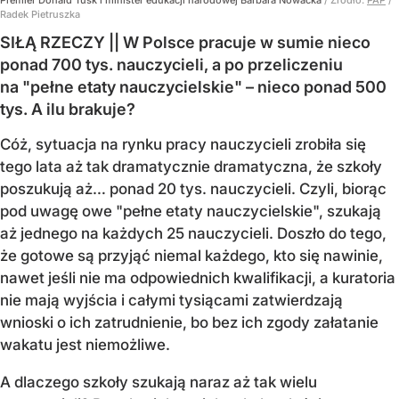
Premier Donald Tusk i minister edukacji narodowej Barbara Nowacka
/ Źródło:
PAP
/
Radek Pietruszka
SIŁĄ RZECZY || W Polsce pracuje w sumie nieco
ponad 700 tys. nauczycieli, a po przeliczeniu
na "pełne etaty nauczycielskie" – nieco ponad 500
tys. A ilu brakuje?
Cóż, sytuacja na rynku pracy nauczycieli zrobiła się
tego lata aż tak dramatycznie dramatyczna, że szkoły
poszukują aż… ponad 20 tys. nauczycieli. Czyli, biorąc
pod uwagę owe "pełne etaty nauczycielskie", szukają
aż jednego na każdych 25 nauczycieli. Doszło do tego,
że gotowe są przyjąć niemal każdego, kto się nawinie,
nawet jeśli nie ma odpowiednich kwalifikacji, a kuratoria
nie mają wyjścia i całymi tysiącami zatwierdzają
wnioski o ich zatrudnienie, bo bez ich zgody załatanie
wakatu jest niemożliwe.
A dlaczego szkoły szukają naraz aż tak wielu