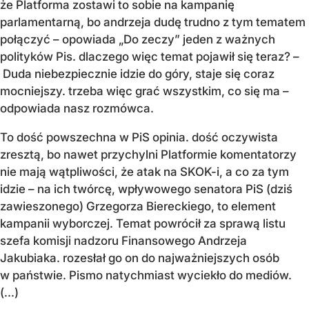
że Platforma zostawi to sobie na kampanię
parlamentarną, bo andrzeja dudę trudno z tym tematem
połączyć – opowiada „Do zeczy” jeden z ważnych
polityków Pis. dlaczego więc temat pojawił się teraz? –
Duda niebezpiecznie idzie do góry, staje się coraz
mocniejszy. trzeba więc grać wszystkim, co się ma –
odpowiada nasz rozmówca.
To dość powszechna w PiS opinia. dość oczywista
zresztą, bo nawet przychylni Platformie komentatorzy
nie mają wątpliwości, że atak na SKOK-i, a co za tym
idzie – na ich twórcę, wpływowego senatora PiS (dziś
zawieszonego) Grzegorza Biereckiego, to element
kampanii wyborczej. Temat powrócił za sprawą listu
szefa komisji nadzoru Finansowego Andrzeja
Jakubiaka. rozesłał go on do najważniejszych osób
w państwie. Pismo natychmiast wyciekło do mediów.
(...)