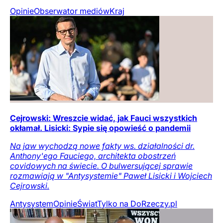
Opinie
Obserwator mediów
Kraj
Cejrowski: Wreszcie widać, jak Fauci wszystkich
okłamał. Lisicki: Sypie się opowieść o pandemii
Na jaw wychodzą nowe fakty ws. działalności dr.
Anthony'ego Fauciego, architekta obostrzeń
covidowych na świecie. O bulwersującej sprawie
rozmawiają w "Antysystemie" Paweł Lisicki i Wojciech
Cejrowski.
Antysystem
Opinie
Świat
Tylko na DoRzeczy.pl