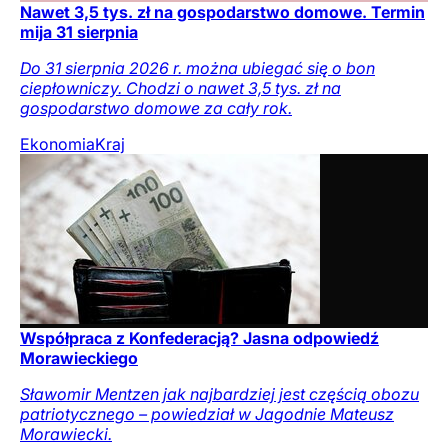
Nawet 3,5 tys. zł na gospodarstwo domowe. Termin
mija 31 sierpnia
Do 31 sierpnia 2026 r. można ubiegać się o bon
ciepłowniczy. Chodzi o nawet 3,5 tys. zł na
gospodarstwo domowe za cały rok.
Ekonomia
Kraj
Współpraca z Konfederacją? Jasna odpowiedź
Morawieckiego
Sławomir Mentzen jak najbardziej jest częścią obozu
patriotycznego – powiedział w Jagodnie Mateusz
Morawiecki.