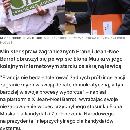
Marine Tondelier, Jean-Noel Barrot
/ Źródło:
PAP/EPA
/
TERESA SUAREZ / OLIVIER
HOSLET
Minister spraw zagranicznych Francji Jean-Noel
Barrot obruszył się po wpisie Elona Muska w jego
kolejnym internetowym starciu ze skrajną lewicą.
"Francja nie będzie tolerować żadnych prób ingerencji
zagranicznych w swoją debatę demokratyczną, a tym
bardziej w swoje procesy wyborcze" – napisał
na platformie X Jean-Noel Barrot, wyrażając swoje
niezadowolenie wobec przychylnego stosunku Elona
Muska dla
kandydatki Zjednoczenia Narodowego
na prezydenta i nieprzychylnego dla kandydatów
systemu.