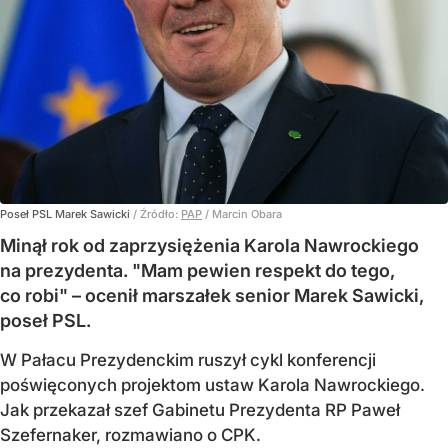
Poseł PSL Marek Sawicki
/ Źródło:
PAP
/
Marcin Obara
Minął rok od zaprzysiężenia Karola Nawrockiego
na prezydenta. "Mam pewien respekt do tego,
co robi" – ocenił marszałek senior Marek Sawicki,
poseł PSL.
W Pałacu Prezydenckim ruszył cykl konferencji
poświęconych projektom ustaw Karola Nawrockiego.
Jak przekazał szef Gabinetu Prezydenta RP Paweł
Szefernaker, rozmawiano o CPK.