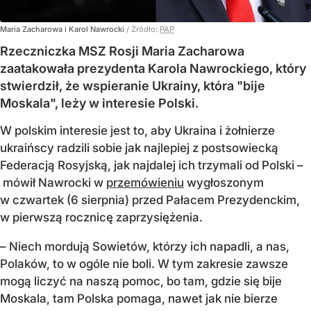
Maria Zacharowa i Karol Nawrocki
/ Źródło:
PAP
Rzeczniczka MSZ Rosji Maria Zacharowa
zaatakowała prezydenta Karola Nawrockiego, który
stwierdził, że wspieranie Ukrainy, która "bije
Moskala", leży w interesie Polski.
W polskim interesie jest to, aby Ukraina i żołnierze
ukraińscy radzili sobie jak najlepiej z postsowiecką
Federacją Rosyjską, jak najdalej ich trzymali od Polski –
mówił Nawrocki w
przemówieniu
wygłoszonym
w czwartek (6 sierpnia) przed Pałacem Prezydenckim,
w pierwszą rocznicę zaprzysiężenia.
– Niech mordują Sowietów, którzy ich napadli, a nas,
Polaków, to w ogóle nie boli. W tym zakresie zawsze
mogą liczyć na naszą pomoc, bo tam, gdzie się bije
Moskala, tam Polska pomaga, nawet jak nie bierze