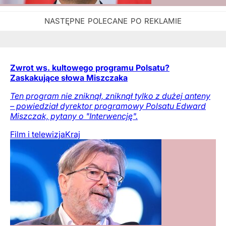
Zwrot ws. kultowego programu Polsatu?
Zaskakujące słowa Miszczaka
Ten program nie zniknął, zniknął tylko z dużej anteny
– powiedział dyrektor programowy Polsatu Edward
Miszczak, pytany o "Interwencję".
Film i telewizja
Kraj