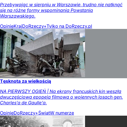
Przebywając w sierpniu w Warszawie, trudno nie natknąć
się na różne formy wspominania Powstania
Warszawskiego.
Opinie
Kraj
DoRzeczy+
Tylko na DoRzeczy.pl
Tęsknota za wielkością
NA PIERWSZY OGIEŃ | Na ekrany francuskich kin weszła
dwuczęściowa epopeja filmowa o wojennych losach gen.
Charles’a de Gaulle’a.
Opinie
DoRzeczy+
Świat
W numerze