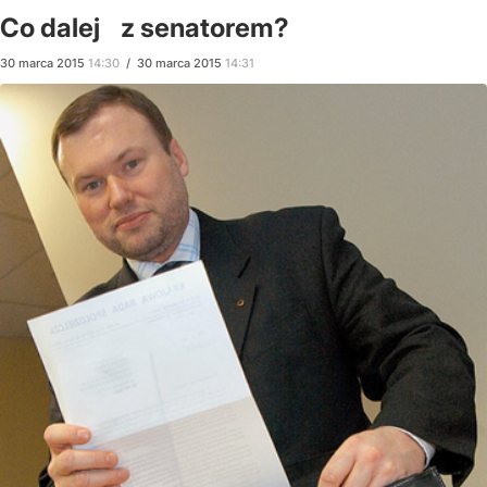
Co dalej z senatorem?
30
marca
2015
14:30
/
30
marca
2015
14:31