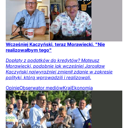
Wcześniej Kaczyński, teraz Morawiecki. "Nie
realizowałbym tego"
Dopłaty z podatków do kredytów? Mateusz
Morawiecki, podobnie jak wcześniej Jarosław
Kaczyński najwyraźniej zmienił zdanie w zakresie
polityki, którą wprowadzili i realizowali.
Opinie
Obserwator mediów
Kraj
Ekonomia