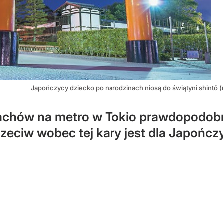
Japończycy dziecko po narodzinach niosą do świątyni shintō (n
chów na metro w Tokio prawdopodobni
rzeciw wobec tej kary jest dla Japońc