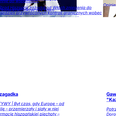
mnie do wspomnień.
Opinie
Rząd Hiszpanii zażądał od Włoch zniesienia do
Opinie
Kraj
DoRzeczy+
Tylko
numer
niedzieli przywróconych kontroli granicznych wobec
na DoRzeczy.pl
podróżnych przybywających z Hiszpanii.
Świat
Obserwator
mediów
 zagadka
Gaw
"Każ
WY | Był czas, gdy Europę – od
ię – przemierzały i siały w niej
Potrz
rmacje hiszpańskiej piechoty –
Doro