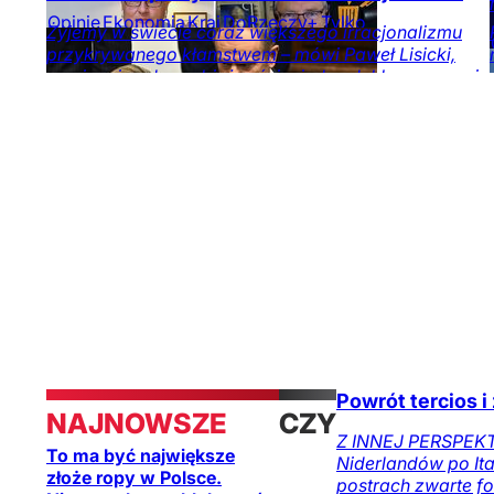
Opinie
Ekonomia
Kraj
DoRzeczy+
Tylko
Żyjemy w świecie coraz większego irracjonalizmu
na DoRzeczy.pl
przykrywanego kłamstwem – mówi Paweł Lisicki,
nawiązując do rozbieżności między deklarowanymi
celami Zachodu ws. Ukrainy i Iranu, a możliwościami
ich realizacji.
Opinie
Obserwator
mediów
Kraj
Świat
Unia
Europejska
Powrót tercios i
NAJNOWSZE
CZYTAJ
Z INNEJ PERSPEKTY
To ma być największe
Niderlandów po Ital
TAKŻE
złoże ropy w Polsce.
postrach zwarte fo