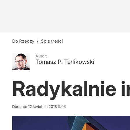
Zaleje nas ukraińskie zboże? Bryłka bije na ala
5
Nauczyciele z łapanki, czyli katastrofa oświat
Do Rzeczy
/
Spis treści
14
Autor:
Tomasz P. Terlikowski
Hiszpania stawia ultimatum Włochom. Mają dwa
Radykalnie 
15
Dodano:
12
kwietnia
2018
6:08