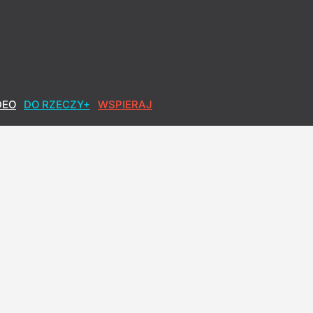
i: Wspólny mianownik to irracjonalizm
DEO
DO RZECZY+
WSPIERAJ
h okłamał. Lisicki: Sypie się opowieść o pandemii