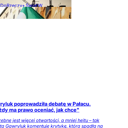
DoRzeczy+
Świat
W
ze
ryluk poprowadziła debatę w Pałacu.
dy ma prawo oceniać, jak chce"
ebne jest więcej otwartości, a mniej hejtu – tak
ta Gawryluk komentuje krytykę, która spadła na