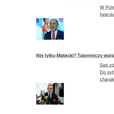
W Pols
twardy
Nie tylko Matecki? Tajemniczy wpi
Sąd zd
Do syt
charak