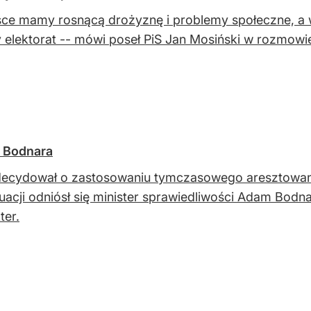
ce mamy rosnącą drożyznę i problemy społeczne, a 
 elektorat -- mówi poseł PiS Jan Mosiński w rozmowi
s Bodnara
ecydował o zastosowaniu tymczasowego aresztowani
uacji odniósł się minister sprawiedliwości Adam Bodn
ter.