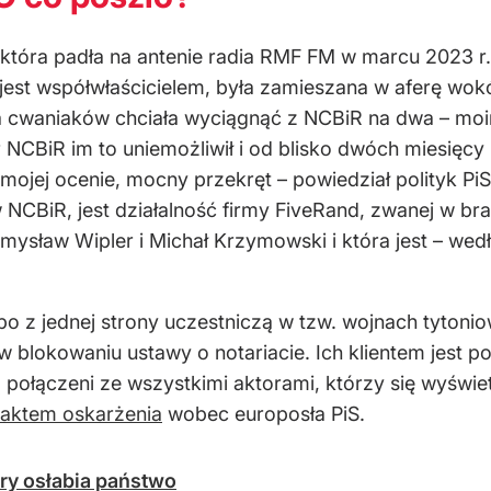
która padła na antenie radia RMF FM w marcu 2023 r
 jest współwłaścicielem, była zamieszana w aferę w
pa cwaniaków chciała wyciągnąć z NCBiR na dwa – m
r NCBiR im to uniemożliwił i od blisko dwóch miesięc
w mojej ocenie, mocny przekręt – powiedział polityk Pi
w NCBiR, jest działalność firmy FiveRand, zwanej w br
emysław Wipler i Michał Krzymowski i która jest – wed
 bo z jednej strony uczestniczą w tzw. wojnach tyton
i w blokowaniu ustawy o notariacie. Ich klientem jest
ą połączeni ze wszystkimi aktorami, którzy się wyświ
aktem oskarżenia
wobec europosła PiS.
óry osłabia państwo