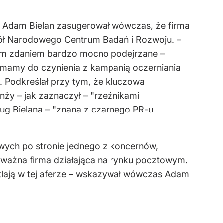
. Adam Bielan zasugerował wówczas, że firma
okół Narodowego Centrum Badań i Rozwoju. –
oim zdaniem bardzo mocno podejrzane –
y mamy do czynienia z kampanią oczerniania
S. Podkreślał przy tym, że kluczowa
anży – jak zaznaczył – "rzeźnikami
ług Bielana – "znana z czarnego PR-u
iowych po stronie jednego z koncernów,
 poważna firma działająca na rynku pocztowym.
etlają w tej aferze – wskazywał wówczas Adam