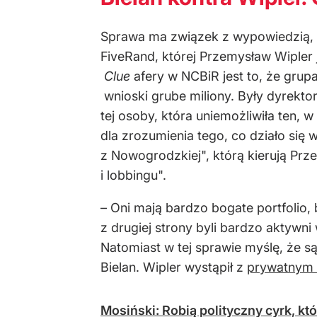
Sprawa ma związek z wypowiedzią, 
FiveRand, której Przemysław Wipler
Clue
afery w NCBiR jest to, że gru
wnioski grube miliony. Były dyrekto
tej osoby, która uniemożliwiła ten, 
dla zrozumienia tego, co działo się 
z Nowogrodzkiej", którą kierują Prz
i lobbingu".
– Oni mają bardzo bogate portfolio,
z drugiej strony byli bardzo aktywn
Natomiast w tej sprawie myślę, że s
Bielan. Wipler wystąpił z
prywatnym 
Mosiński: Robią polityczny cyrk, kt