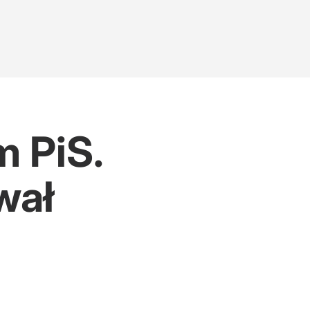
 PiS.
wał