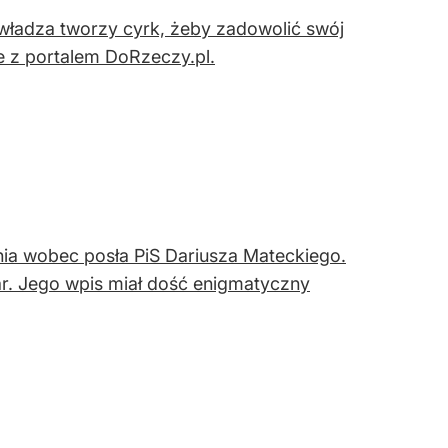
władza tworzy cyrk, żeby zadowolić swój
e z portalem DoRzeczy.pl.
a wobec posła PiS Dariusza Mateckiego.
ar. Jego wpis miał dość enigmatyczny