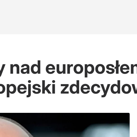
 nad europosłem
broń"
opejski zdecydo