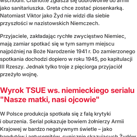
wschodni. Charlotte zgłasza się dobrowolnie do armii
jako sanitariuszka. Greta chce zostać piosenkarką.
Natomiast Viktor jako Żyd nie widzi dla siebie
przyszłości w nazistowskich Niemczech.
Przyjaciele, zakładając rychłe zwycięstwo Niemiec,
mają zamiar spotkać się w tym samym miejscu
najpóźniej na Boże Narodzenie 1941 r. Do zamierzonego
spotkania dochodzi dopiero w roku 1945, po kapitulacji
III Rzeszy. Jednak tylko troje z pięciorga przyjaciół
przeżyło wojnę.
Wyrok TSUE ws. niemieckiego serialu
"Nasze matki, nasi ojcowie"
W Polsce produkcja spotkała się z falą krytyki
i oburzenia. Serial pokazuje bowiem żołnierzy Armii
Krajowej w bardzo negatywnym świetle – jako
bandytów i antysemitów, cynicznie skazujących Żydów