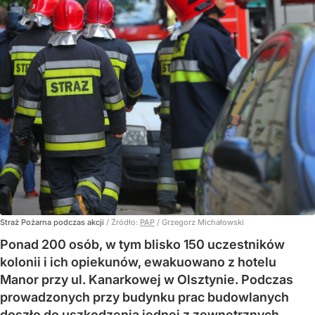
Straż Pożarna podczas akcji
/ Źródło:
PAP
/
Grzegorz Michałowski
Ponad 200 osób, w tym blisko 150 uczestników
kolonii i ich opiekunów, ewakuowano z hotelu
Manor przy ul. Kanarkowej w Olsztynie. Podczas
prowadzonych przy budynku prac budowlanych
doszło do uszkodzenia jednej z zewnętrznych