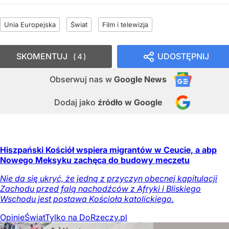
Unia Europejska
Świat
Film i telewizja
SKOMENTUJ
UDOSTĘPNIJ
4
Obserwuj nas
w
Google News
Dodaj jako
źródło w Google
Hiszpański Kościół wspiera migrantów w Ceucie, a abp
Nowego Meksyku zachęca do budowy meczetu
Nie da się ukryć, że jedną z przyczyn obecnej kapitulacji
Zachodu przed falą nachodźców z Afryki i Bliskiego
Wschodu jest postawa Kościoła katolickiego.
Opinie
Świat
Tylko na DoRzeczy.pl