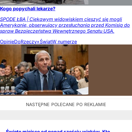
Kogo popychali lekarze?
SPODE ŁBA | Ciekawym widowiskiem cieszyć się mogli
Amerykanie, obserwujący przesłuchania przed Komisją do
spraw Bezpieczeństwa Wewnętrznego Senatu USA.
Opinie
DoRzeczy+
Świat
W numerze
Święte miejsce od ponad sześciu wieków. Kto