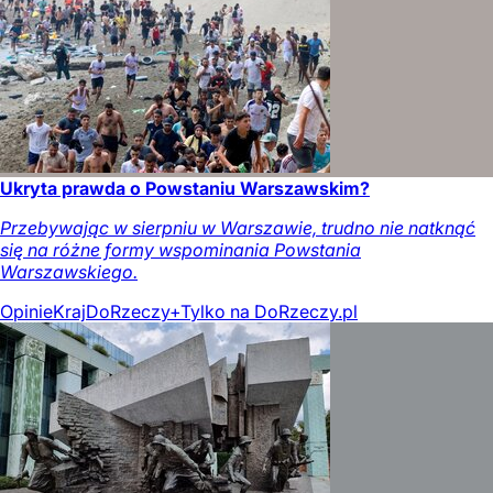
Ukryta prawda o Powstaniu Warszawskim?
Przebywając w sierpniu w Warszawie, trudno nie natknąć
się na różne formy wspominania Powstania
Warszawskiego.
Opinie
Kraj
DoRzeczy+
Tylko na DoRzeczy.pl