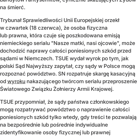
na śmierć.
Trybunał Sprawiedliwości Unii Europejskiej orzekł
w czwartek (18 czerwca), że osoba fizyczna
lub prawna, która czuje się poszkodowana emisją
niemieckiego serialu "Nasze matki, nasi ojcowie", może
dochodzić naprawy całości poniesionych szkód przed
sądami w Niemczech. TSUE wydał wyrok po tym, jak
polski Sąd Najwyższy zapytał, czy sądy w Polsce mogą
rozpoznać powództwo. SN rozpatruje skargę kasacyjną
od
wyroku
nakazującego twórcom serialu przeproszenie
Światowego Związku Żołnierzy Armii Krajowej.
TSUE przypomniał, że sądy państwa członkowskiego
mogą rozpatrywać powództwo o naprawienie całości
poniesionych szkód tylko wtedy, gdy treści te pozwalają
na bezpośrednie lub pośrednie indywidualne
zidentyfikowanie osoby fizycznej lub prawnej