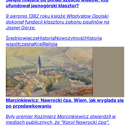
ufundował jasnogórski klasztor?
9 sierpnia 1382 roku książę Władysław Opolski
dokonał fundacji klasztoru zakonu paulinów na
Jasnej Górze.
Średniowiecze
Historia
Nowożytność
Historia
współczesna
Kraj
Religia
Marcinkiewicz: Nawrocki ćpa. Wiem, jak wygląda się
po przedawkowaniu
Były premier Kazimierz Marcinkiewicz stwierdził w
mediach publicznych, że "Karol Nawrocki ćpa".