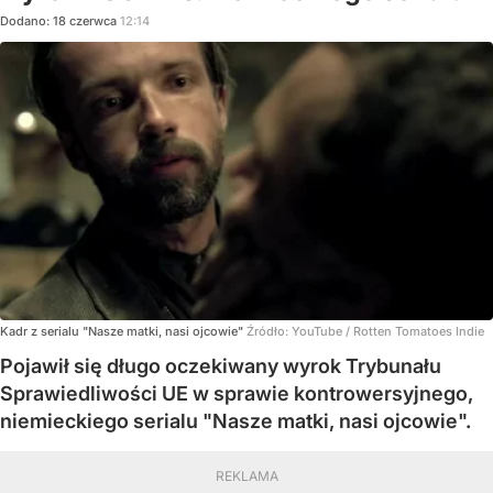
Dodano:
18
czerwca
12:14
Kadr z serialu "Nasze matki, nasi ojcowie"
Źródło:
YouTube
/
Rotten Tomatoes Indie
Pojawił się długo oczekiwany wyrok Trybunału
Sprawiedliwości UE w sprawie kontrowersyjnego,
niemieckiego serialu "Nasze matki, nasi ojcowie".