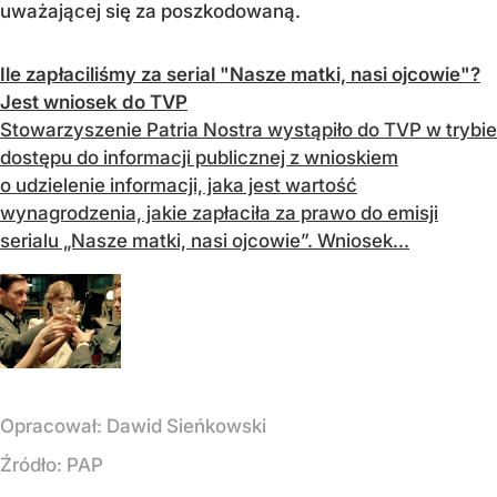
uważającej się za poszkodowaną.
Ile zapłaciliśmy za serial "Nasze matki, nasi ojcowie"?
Jest wniosek do TVP
Stowarzyszenie Patria Nostra wystąpiło do TVP w trybie
dostępu do informacji publicznej z wnioskiem
o udzielenie informacji, jaka jest wartość
wynagrodzenia, jakie zapłaciła za prawo do emisji
serialu „Nasze matki, nasi ojcowie”. Wniosek...
Opracował:
Dawid Sieńkowski
Źródło:
PAP