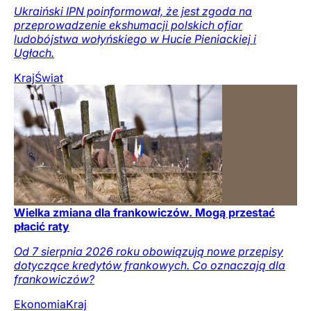
Ukraiński IPN poinformował, że jest zgoda na
przeprowadzenie ekshumacji polskich ofiar
ludobójstwa wołyńskiego w Hucie Pieniackiej i
Ugłach.
Kraj
Świat
Wielka zmiana dla frankowiczów. Mogą przestać
płacić raty
Od 7 sierpnia 2026 roku obowiązują nowe przepisy
dotyczące kredytów frankowych. Co oznaczają dla
frankowiczów?
Ekonomia
Kraj