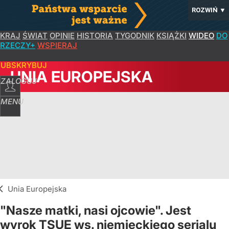
ROZWIŃ
▼
KRAJ
ŚWIAT
OPINIE
HISTORIA
TYGODNIK
KSIĄŻKI
WIDEO
DO
RZECZY+
WSPIERAJ
SUBSKRYBUJ
UNIA EUROPEJSKA
ZALOGUJ
MENU
Unia Europejska
"Nasze matki, nasi ojcowie". Jest
wyrok TSUE ws. niemieckiego serialu