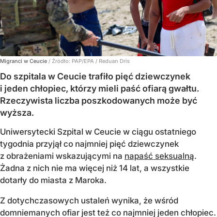
Migranci w Ceucie
/ Źródło:
PAP/EPA
/
Reduan Dris
Do szpitala w Ceucie trafiło pięć dziewczynek
i jeden chłopiec, którzy mieli paść ofiarą gwałtu.
Rzeczywista liczba poszkodowanych może być
wyższa.
Uniwersytecki Szpital w Ceucie w ciągu ostatniego
tygodnia przyjął co najmniej pięć dziewczynek
z obrażeniami wskazującymi na
napaść seksualną
.
Żadna z nich nie ma więcej niż 14 lat, a wszystkie
dotarły do miasta z Maroka.
Z dotychczasowych ustaleń wynika, że wśród
domniemanych ofiar jest też co najmniej jeden chłopiec.