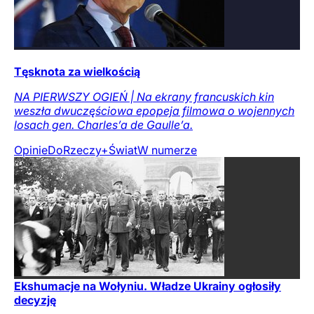
Tęsknota za wielkością
NA PIERWSZY OGIEŃ | Na ekrany francuskich kin
weszła dwuczęściowa epopeja filmowa o wojennych
losach gen. Charles’a de Gaulle’a.
Opinie
DoRzeczy+
Świat
W numerze
Ekshumacje na Wołyniu. Władze Ukrainy ogłosiły
decyzję