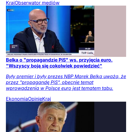
Kraj
Obserwator mediów
Belka o "propagandzie PiS" ws. przyjęcia euro.
"Wszyscy boją się cokolwiek powiedzieć"
Były premier i były prezes NBP Marek Belka uważa, że
przez "propagandę PiS", obecnie temat
wprowadzenia w Polsce euro jest tematem tabu.
Ekonomia
Opinie
Kraj