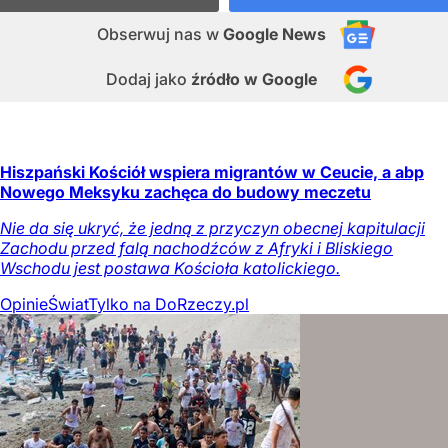
Obserwuj nas
w
Google News
Dodaj jako
źródło w Google
Hiszpański Kościół wspiera migrantów w Ceucie, a abp
Nowego Meksyku zachęca do budowy meczetu
Nie da się ukryć, że jedną z przyczyn obecnej kapitulacji
Zachodu przed falą nachodźców z Afryki i Bliskiego
Wschodu jest postawa Kościoła katolickiego.
Opinie
Świat
Tylko na DoRzeczy.pl