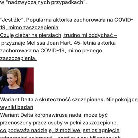
w "nadzwyczajnych przypadkach".
"Jest źle". Popularna aktorka zachorowała na COVID-
19, mimo zaszczepienia
Czuję ciężar na piersiach, trudno mi oddychać –
przyznaje Melissa Joan Hart. 45-letnia aktorka
zachorowała na COVID-19, mimo pełnego
zaszczepienia.
Wariant Delta a skuteczność szczepionek. Niepokojące
wyniki badań
Wariant Delta koronawirusa nadal może być
przenoszony przez osoby w pełni zaszczepione,
co podważa nadzieje, iż możliwe jest osiągnięcie
odporności zbiorowej – wynika z opublikowanych