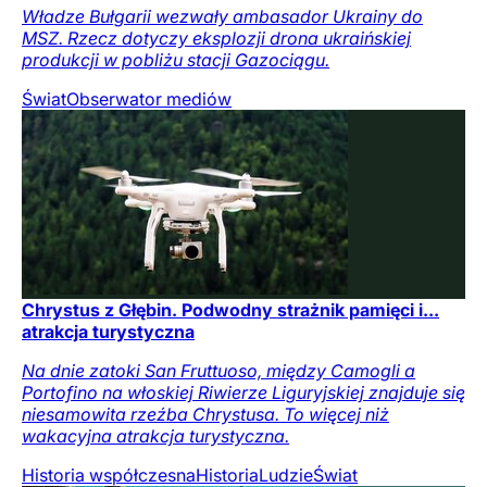
Władze Bułgarii wezwały ambasador Ukrainy do
MSZ. Rzecz dotyczy eksplozji drona ukraińskiej
produkcji w pobliżu stacji Gazociągu.
Świat
Obserwator mediów
Chrystus z Głębin. Podwodny strażnik pamięci i...
atrakcja turystyczna
Na dnie zatoki San Fruttuoso, między Camogli a
Portofino na włoskiej Riwierze Liguryjskiej znajduje się
niesamowita rzeźba Chrystusa. To więcej niż
wakacyjna atrakcja turystyczna.
Historia współczesna
Historia
Ludzie
Świat