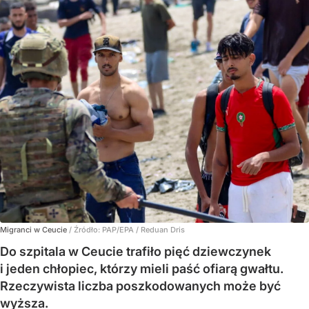
Migranci w Ceucie
/ Źródło:
PAP/EPA
/
Reduan Dris
Do szpitala w Ceucie trafiło pięć dziewczynek
i jeden chłopiec, którzy mieli paść ofiarą gwałtu.
Rzeczywista liczba poszkodowanych może być
wyższa.