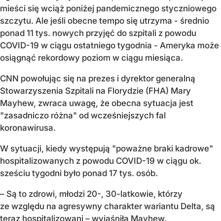
mieści się wciąż poniżej pandemicznego styczniowego
szczytu. Ale jeśli obecne tempo się utrzyma - średnio
ponad 11 tys. nowych przyjęć do szpitali z powodu
COVID-19 w ciągu ostatniego tygodnia - Ameryka może
osiągnąć rekordowy poziom w ciągu miesiąca.
CNN powołując się na prezes i dyrektor generalną
Stowarzyszenia Szpitali na Florydzie (FHA) Mary
Mayhew, zwraca uwagę, że obecna sytuacja jest
"zasadniczo różna" od wcześniejszych fal
koronawirusa.
W sytuacji, kiedy występują "poważne braki kadrowe"
hospitalizowanych z powodu COVID-19 w ciągu ok.
sześciu tygodni było ponad 17 tys. osób.
– Są to zdrowi, młodzi 20-, 30-latkowie, którzy
ze względu na agresywny charakter wariantu Delta, są
teraz hospitalizowani – wyjaśniła Mayhew.