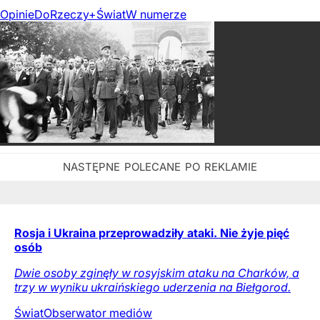
Opinie
DoRzeczy+
Świat
W numerze
Rosja i Ukraina przeprowadziły ataki. Nie żyje pięć
osób
Dwie osoby zginęły w rosyjskim ataku na Charków, a
trzy w wyniku ukraińskiego uderzenia na Biełgorod.
Świat
Obserwator mediów