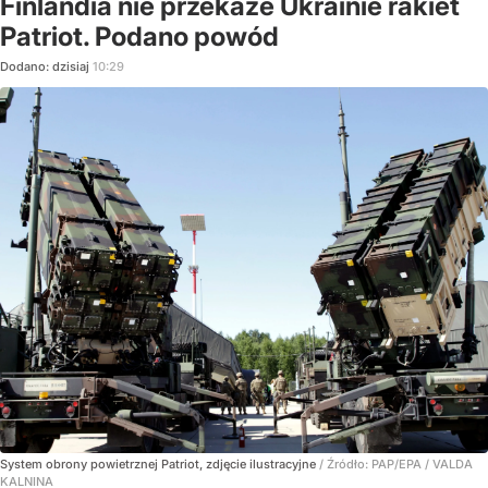
Finlandia nie przekaże Ukrainie rakiet
Patriot. Podano powód
Dodano:
dzisiaj
10:29
System obrony powietrznej Patriot, zdjęcie ilustracyjne
/ Źródło:
PAP/EPA
/
VALDA
KALNINA