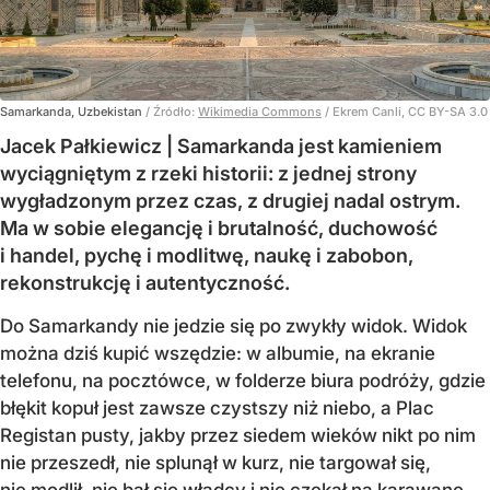
Samarkanda, Uzbekistan
/ Źródło:
Wikimedia Commons
/
Ekrem Canli, CC BY-SA 3.0
Jacek Pałkiewicz | Samarkanda jest kamieniem
wyciągniętym z rzeki historii: z jednej strony
wygładzonym przez czas, z drugiej nadal ostrym.
Ma w sobie elegancję i brutalność, duchowość
i handel, pychę i modlitwę, naukę i zabobon,
rekonstrukcję i autentyczność.
Do Samarkandy nie jedzie się po zwykły widok. Widok
można dziś kupić wszędzie: w albumie, na ekranie
telefonu, na pocztówce, w folderze biura podróży, gdzie
błękit kopuł jest zawsze czystszy niż niebo, a Plac
Registan pusty, jakby przez siedem wieków nikt po nim
nie przeszedł, nie splunął w kurz, nie targował się,
nie modlił, nie bał się władcy i nie czekał na karawanę.