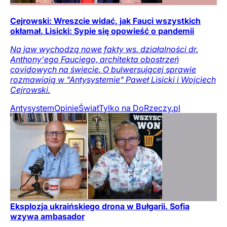
Cejrowski: Wreszcie widać, jak Fauci wszystkich
okłamał. Lisicki: Sypie się opowieść o pandemii
Na jaw wychodzą nowe fakty ws. działalności dr.
Anthony'ego Fauciego, architekta obostrzeń
covidowych na świecie. O bulwersującej sprawie
rozmawiają w "Antysystemie" Paweł Lisicki i Wojciech
Cejrowski.
Antysystem
Opinie
Świat
Tylko na DoRzeczy.pl
Eksplozja ukraińskiego drona w Bułgarii. Sofia
wzywa ambasador