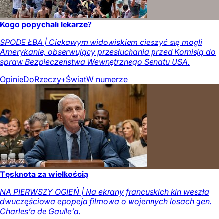
Kogo popychali lekarze?
SPODE ŁBA | Ciekawym widowiskiem cieszyć się mogli
Amerykanie, obserwujący przesłuchania przed Komisją do
spraw Bezpieczeństwa Wewnętrznego Senatu USA.
Opinie
DoRzeczy+
Świat
W numerze
Tęsknota za wielkością
NA PIERWSZY OGIEŃ | Na ekrany francuskich kin weszła
dwuczęściowa epopeja filmowa o wojennych losach gen.
Charles’a de Gaulle’a.