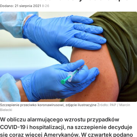
Dodano:
21
sierpnia
2021
8:26
Szczepienie przeciwko koronawirusowi, zdjęcie ilustracyjne
Źródło:
PAP
/
Marcin
Bielecki
W obliczu alarmującego wzrostu przypadków
COVID-19 i hospitalizacji, na szczepienie decyduje
się coraz więcej Amerykanów. W czwartek podano