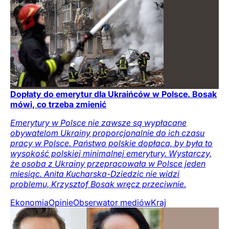
Dopłaty do emerytur dla Ukraińców w Polsce. Bosak
mówi, co trzeba zmienić
Emerytury w Polsce nie zawsze są wypłacane
obywatelom Ukrainy proporcjonalnie do ich czasu
pracy w Polsce. Państwo polskie dopłaca, by była to
wysokość polskiej minimalnej emerytury. Wystarczy,
że osoba z Ukrainy przepracowała w Polsce jeden
miesiąc. Anita Kucharska-Dziedzic nie widzi
problemu, Krzysztof Bosak wręcz przeciwnie.
Ekonomia
Opinie
Obserwator mediów
Kraj