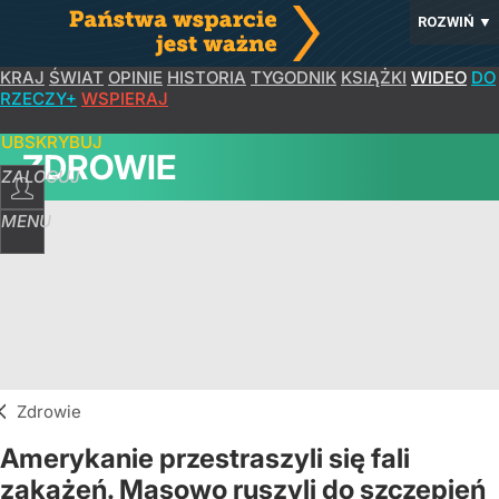
ROZWIŃ
▼
KRAJ
ŚWIAT
OPINIE
HISTORIA
TYGODNIK
KSIĄŻKI
WIDEO
DO
RZECZY+
WSPIERAJ
SUBSKRYBUJ
ZDROWIE
ZALOGUJ
MENU
Zdrowie
Amerykanie przestraszyli się fali
zakażeń. Masowo ruszyli do szczepień