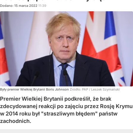
Dodano:
15
marca
2022
11:39
Były premier Wielkiej Brytanii Boris Johnson
Źródło:
PAP
/
Leszek Szymański
Premier Wielkiej Brytanii podkreślił, że brak
zdecydowanej reakcji po zajęciu przez Rosję Krymu
w 2014 roku był "straszliwym błędem" państw
zachodnich.