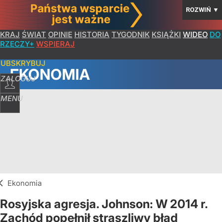
ROZWIŃ
▼
KRAJ
ŚWIAT
OPINIE
HISTORIA
TYGODNIK
KSIĄŻKI
WIDEO
DO
RZECZY+
WSPIERAJ
SUBSKRYBUJ
EKONOMIA
ZALOGUJ
MENU
Ekonomia
Rosyjska agresja. Johnson: W 2014 r.
Zachód popełnił straszliwy błąd