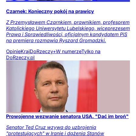
Czarnek: Konieczny pokój na prawicy
Z Przemysławem Czarnkiem, prawnikiem, profesorem
Katolickiego Uniwersytetu Lubelskiego, wiceprezesem
Prawa i Sprawiedliwości, oficjalnym kandydatem PiS
na premiera rozmawia Ryszard Gromadzki.
Opinie
Kraj
DoRzeczy+
W numerze
Tylko na
DoRzeczy.pl
Prowojenne wezwanie senatora USA. "Dać im broń"
Senator Ted Cruz wzywa do uzbrojenia
"protestujących" w Iranie i dążenia Stanów