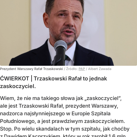
Prezydent Warszawy Rafał Trzaskowski
/ Źródło:
PAP
/
Albert Zawada
ĆWIERKOT | Trzaskowski Rafał to jednak
zaskoczyciel.
Wiem, że nie ma takiego słowa jak „zaskoczyciel”,
ale jest Trzaskowski Rafał, prezydent Warszawy,
nadzorca najsłynniejszego w Europie Szpitala
Południowego, a jest prawdziwym zaskoczycielem.
Stop. Po wielu skandalach w tym szpitalu, jak choćby
z Dawidem Kacprzykiem, który w rok zarobił 1,6 mln