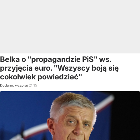
Belka o "propagandzie PiS" ws.
przyjęcia euro. "Wszyscy boją się
cokolwiek powiedzieć"
Dodano:
wczoraj
21:15