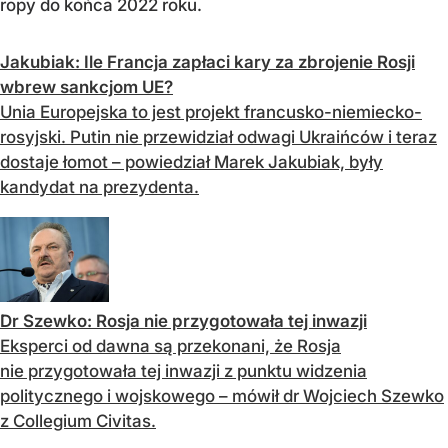
ropy do końca 2022 roku.
Jakubiak: Ile Francja zapłaci kary za zbrojenie Rosji
wbrew sankcjom UE?
Unia Europejska to jest projekt francusko-niemiecko-
rosyjski. Putin nie przewidział odwagi Ukraińców i teraz
dostaje łomot – powiedział Marek Jakubiak, były
kandydat na prezydenta.
Dr Szewko: Rosja nie przygotowała tej inwazji
Eksperci od dawna są przekonani, że Rosja
nie przygotowała tej inwazji z punktu widzenia
politycznego i wojskowego – mówił dr Wojciech Szewko
z Collegium Civitas.