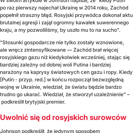
W swoim artykule w Johnson napisał, że "kiedy Putin
po raz pierwszy najechał Ukrainę w 2014 roku, Zachód
popełnił straszny błąd. Rosyjski przywódca dokonał aktu
brutalnej agresji i zajął ogromny kawałek suwerennego
kraju, a my pozwoliliśmy, by uszło mu to na sucho".
"Stosunki gospodarcze nie tylko zostały wznowione,
ale wręcz zintensyfikowane — Zachód brał więcej
rosyjskiego gazu niż kiedykolwiek wcześniej, stając się
bardziej zależny od dobrej woli Putina i bardziej
narażony na kaprysy światowych cen gazu i ropy. Kiedy
[Putin - przyp. red.] w końcu rozpoczął bezwzględną
wojnę w Ukrainie, wiedział, że światu będzie bardzo
trudno go ukarać. Wiedział, że stworzył uzależnienie" –
podkreślił brytyjski premier.
Uwolnić się od rosyjskich surowców
Johnson podkreślił, że jedynym sposobem