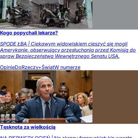
Kogo popychali lekarze?
SPODE ŁBA | Ciekawym widowiskiem cieszyć się mogli
Amerykanie, obserwujący przesłuchania przed Komisją do
spraw Bezpieczeństwa Wewnętrznego Senatu USA.
Opinie
DoRzeczy+
Świat
W numerze
Tęsknota za wielkością