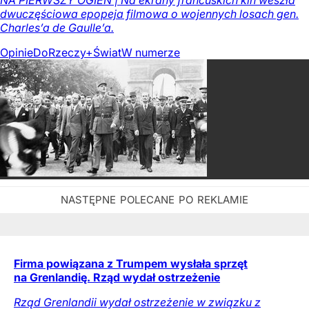
NA PIERWSZY OGIEŃ | Na ekrany francuskich kin weszła
dwuczęściowa epopeja filmowa o wojennych losach gen.
Charles’a de Gaulle’a.
Opinie
DoRzeczy+
Świat
W numerze
Firma powiązana z Trumpem wysłała sprzęt
na Grenlandię. Rząd wydał ostrzeżenie
Rząd Grenlandii wydał ostrzeżenie w związku z