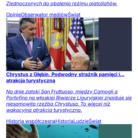
Zjednoczonych do obalenia reżimu ajatollahów.
Opinie
Obserwator mediów
Świat
Chrystus z Głębin. Podwodny strażnik pamięci i...
atrakcja turystyczna
Na dnie zatoki San Fruttuoso, między Camogli a
Portofino na włoskiej Riwierze Liguryjskiej znajduje się
niesamowita rzeźba Chrystusa. To więcej niż
wakacyjna atrakcja turystyczna.
Historia współczesna
Historia
Ludzie
Świat