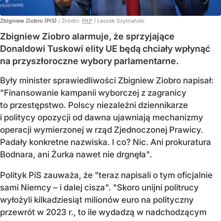
Zbigniew Ziobro (PiS)
/ Źródło:
PAP
/
Leszek Szymański
Zbigniew Ziobro alarmuje, że sprzyjające
Donaldowi Tuskowi elity UE będą chciały wpłynąć
na przyszłoroczne wybory parlamentarne.
Były minister sprawiedliwości Zbigniew Ziobro napisał:
"Finansowanie kampanii wyborczej z zagranicy
to przestępstwo. Polscy niezależni dziennikarze
i politycy opozycji od dawna ujawniają mechanizmy
operacji wymierzonej w rząd Zjednoczonej Prawicy.
Padały konkretne nazwiska. I co? Nic. Ani prokuratura
Bodnara, ani Żurka nawet nie drgnęła".
Polityk PiS zauważa, że "teraz napisali o tym oficjalnie
sami Niemcy – i dalej cisza". "Skoro unijni politrucy
wyłożyli kilkadziesiąt milionów euro na polityczny
przewrót w 2023 r., to ile wydadzą w nadchodzącym