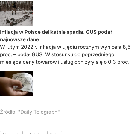
Inflacja w Polsce delikatnie spadła. GUS podał
najnowsze dane
W lutym 2022 r. inflacja w ujęciu rocznym wyniosła 8,5
proc. – podał GUS. W stosunku do poprzedniego
miesiąca ceny towarów i usług obniżyły się o 0,3 proc.
Źródło:
"Daily Telegraph"