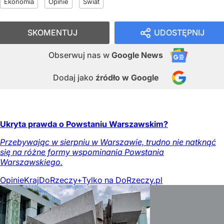
Ekonomia
Opinie
Świat
SKOMENTUJ
UDOSTĘPNIJ
Obserwuj nas
w
Google News
Dodaj jako
źródło w Google
Ukryta prawda o Powstaniu Warszawskim?
Przebywając w sierpniu w Warszawie, trudno nie natknąć
się na różne formy wspominania Powstania
Warszawskiego.
Opinie
Kraj
DoRzeczy+
Tylko na DoRzeczy.pl