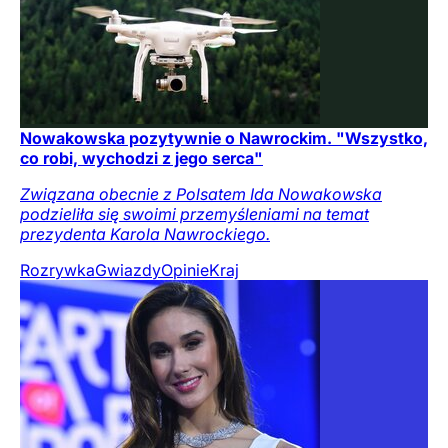
Nowakowska pozytywnie o Nawrockim. "Wszystko,
co robi, wychodzi z jego serca"
Związana obecnie z Polsatem Ida Nowakowska
podzieliła się swoimi przemyśleniami na temat
prezydenta Karola Nawrockiego.
Rozrywka
Gwiazdy
Opinie
Kraj