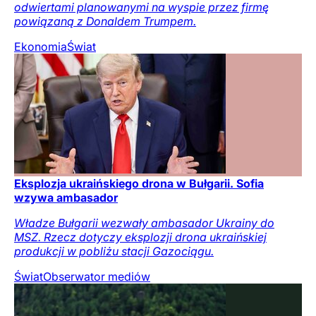
odwiertami planowanymi na wyspie przez firmę
powiązaną z Donaldem Trumpem.
Ekonomia
Świat
Eksplozja ukraińskiego drona w Bułgarii. Sofia
wzywa ambasador
Władze Bułgarii wezwały ambasador Ukrainy do
MSZ. Rzecz dotyczy eksplozji drona ukraińskiej
produkcji w pobliżu stacji Gazociągu.
Świat
Obserwator mediów