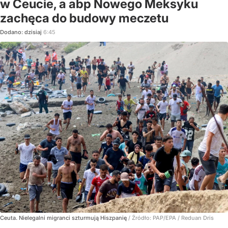
w Ceucie, a abp Nowego Meksyku
zachęca do budowy meczetu
Dodano:
dzisiaj
6:45
Ceuta. Nielegalni migranci szturmują Hiszpanię
/ Źródło:
PAP/EPA
/
Reduan Dris