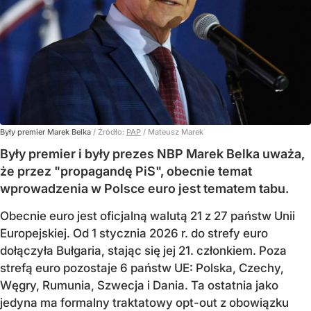
Były premier Marek Belka
/ Źródło:
PAP
/
Mateusz Marek
Były premier i były prezes NBP Marek Belka uważa,
że przez "propagandę PiS", obecnie temat
wprowadzenia w Polsce euro jest tematem tabu.
Obecnie euro jest oficjalną walutą 21 z 27 państw Unii
Europejskiej. Od 1 stycznia 2026 r. do strefy euro
dołączyła Bułgaria, stając się jej 21. członkiem.
Poza
strefą euro pozostaje 6 państw UE:
Polska, Czechy,
Węgry, Rumunia, Szwecja i Dania
. Ta ostatnia jako
jedyna ma formalny traktatowy opt-out z obowiązku