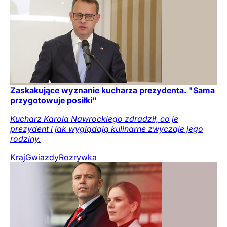
Zaskakujące wyznanie kucharza prezydenta. "Sama
przygotowuje posiłki"
Kucharz Karola Nawrockiego zdradził, co je
prezydent i jak wyglądają kulinarne zwyczaje jego
rodziny.
Kraj
Gwiazdy
Rozrywka