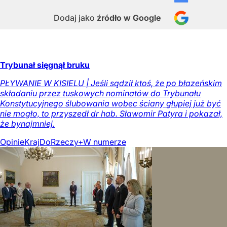
Dodaj jako
źródło w Google
Trybunał sięgnął bruku
PŁYWANIE W KISIELU | Jeśli sądził ktoś, że po błazeńskim
składaniu przez tuskowych nominatów do Trybunału
Konstytucyjnego ślubowania wobec ściany głupiej już być
nie mogło, to przyszedł dr hab. Sławomir Patyra i pokazał,
że bynajmniej.
Opinie
Kraj
DoRzeczy+
W numerze