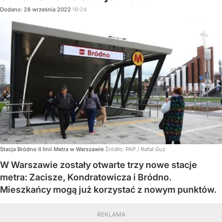
Dodano:
28
września
2022
16:24
Stacja Bródno II linii Metra w Warszawie
Źródło:
PAP
/
Rafał Guz
W Warszawie zostały otwarte trzy nowe stacje
metra: Zacisze, Kondratowicza i Bródno.
Mieszkańcy mogą już korzystać z nowym punktów.