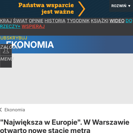
ROZWIŃ
▼
KRAJ
ŚWIAT
OPINIE
HISTORIA
TYGODNIK
KSIĄŻKI
WIDEO
DO
RZECZY+
WSPIERAJ
SUBSKRYBUJ
EKONOMIA
ZALOGUJ
MENU
Ekonomia
"Największa w Europie". W Warszawie
otwarto nowe stacje metra