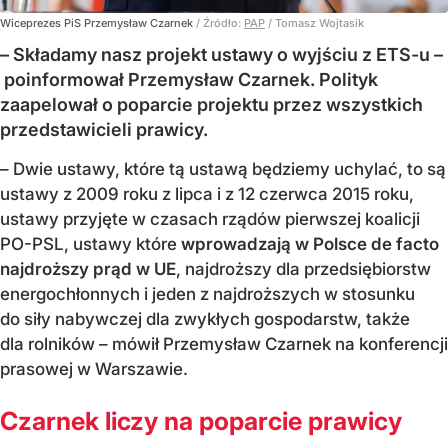
Wiceprezes PiS Przemysław Czarnek
/ Źródło:
PAP
/
Tomasz Wojtasik
– Składamy nasz projekt ustawy o wyjściu z ETS-u –
poinformował Przemysław Czarnek. Polityk
zaapelował o poparcie projektu przez wszystkich
przedstawicieli prawicy.
– Dwie ustawy, które tą ustawą będziemy uchylać, to są
ustawy z 2009 roku z lipca i z 12 czerwca 2015 roku,
ustawy przyjęte w czasach rządów pierwszej koalicji
PO-PSL, ustawy które
wprowadzają w Polsce de facto
najdroższy prąd w UE
, najdroższy dla przedsiębiorstw
energochłonnych i jeden z najdroższych w stosunku
do siły nabywczej dla zwykłych gospodarstw, także
dla rolników – mówił Przemysław Czarnek na konferencji
prasowej w Warszawie.
Czarnek liczy na poparcie prawicy