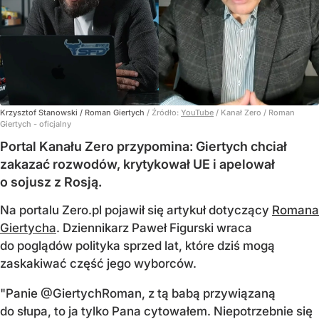
Krzysztof Stanowski / Roman Giertych
/ Źródło:
YouTube
/
Kanał Zero / Roman
Giertych - oficjalny
Portal Kanału Zero przypomina: Giertych chciał
zakazać rozwodów, krytykował UE i apelował
o sojusz z Rosją.
Na portalu Zero.pl pojawił się artykuł dotyczący
Romana
Giertycha
. Dziennikarz Paweł Figurski wraca
do poglądów polityka sprzed lat, które dziś mogą
zaskakiwać część jego wyborców.
"Panie @GiertychRoman, z tą babą przywiązaną
do słupa, to ja tylko Pana cytowałem. Niepotrzebnie się