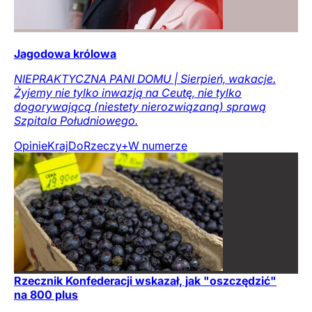
Jagodowa królowa
NIEPRAKTYCZNA PANI DOMU | Sierpień, wakacje.
Żyjemy nie tylko inwazją na Ceutę, nie tylko
dogorywającą (niestety nierozwiązaną) sprawą
Szpitala Południowego.
Opinie
Kraj
DoRzeczy+
W numerze
Rzecznik Konfederacji wskazał, jak "oszczędzić"
na 800 plus