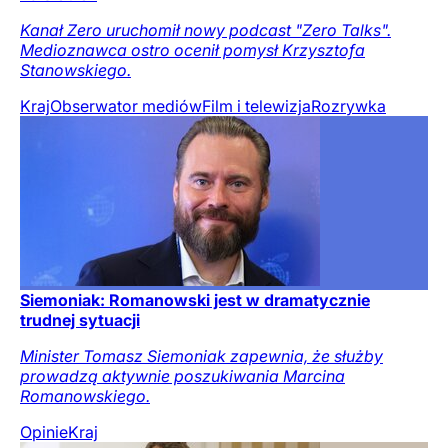
Kanał Zero uruchomił nowy podcast "Zero Talks".
Medioznawca ostro ocenił pomysł Krzysztofa
Stanowskiego.
Kraj
Obserwator mediów
Film i telewizja
Rozrywka
Siemoniak: Romanowski jest w dramatycznie
trudnej sytuacji
Minister Tomasz Siemoniak zapewnia, że służby
prowadzą aktywnie poszukiwania Marcina
Romanowskiego.
Opinie
Kraj