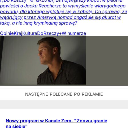
(„Do Rzeczy” nr 19/2018), że największy kłopot w pisaniu
powieści o Jacku Reacherze to wymyślenie wiarygodnego
powodu, dla którego wplątuje się w kabałę: Co sprawia, że
wędrujący przez Amerykę nomad angażuje się akurat w
taką, a nie inną kryminalną sprawę?
Opinie
Kraj
Kultura
DoRzeczy+
W numerze
Nowy program w Kanale Zero. "Znowu granie
na siebie"