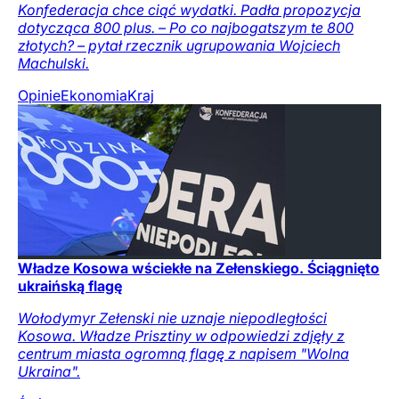
Konfederacja chce ciąć wydatki. Padła propozycja
dotycząca 800 plus. – Po co najbogatszym te 800
złotych? – pytał rzecznik ugrupowania Wojciech
Machulski.
Opinie
Ekonomia
Kraj
Władze Kosowa wściekłe na Zełenskiego. Ściągnięto
ukraińską flagę
Wołodymyr Zełenski nie uznaje niepodległości
Kosowa. Władze Prisztiny w odpowiedzi zdjęły z
centrum miasta ogromną flagę z napisem "Wolna
Ukraina".