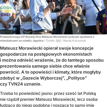
Przewodniczący KP Rozwój Plus Mateusz Morawiecki podczas spotkania z
mieszkańcami na osiedlu Jagodno
/ Źródło:
PAP
/
Maciej Kulczyński
Mateusz Morawiecki opierał swoje koncepcje
gospodarcze na postępowych ekonomistach
i można odnieść wrażenie, że do tamtego sposobu
prezentowania samego siebie chce właśnie
powrócić. A to opowieści i klimaty, które mogłyby
zdobyć w „Gazecie Wyborczej”, „Polityce”
czy TVN24 uznanie.
Trzeba to powiedzieć jasno: przez sześć lat Polską
nie rządził premier Mateusz Morawiecki, lecz osoba
łudząco do niego podobna i nosząca to samo imię