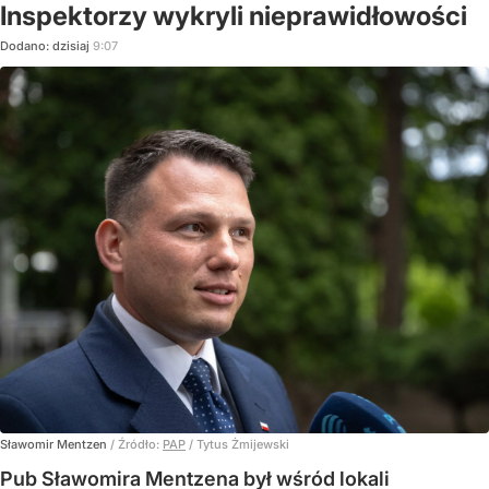
Inspektorzy wykryli nieprawidłowości
Dodano:
dzisiaj
9:07
Sławomir Mentzen
/ Źródło:
PAP
/
Tytus Żmijewski
Pub Sławomira Mentzena był wśród lokali