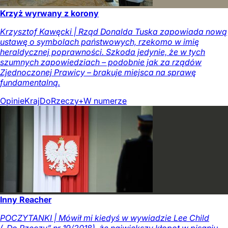
Krzyż wyrwany z korony
Krzysztof Kawęcki | Rząd Donalda Tuska zapowiada nową
ustawę o symbolach państwowych, rzekomo w imię
heraldycznej poprawności. Szkoda jedynie, że w tych
szumnych zapowiedziach – podobnie jak za rządów
Zjednoczonej Prawicy – brakuje miejsca na sprawę
fundamentalną.
Opinie
Kraj
DoRzeczy+
W numerze
Inny Reacher
POCZYTANKI | Mówił mi kiedyś w wywiadzie Lee Child