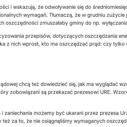
ci i wskazują, że odwoływanie się do średniomiesię
jonalnych wymagań. Tłumaczą, że w grudniu zużycie p
h oszczędności zmuszałaby gminy do np. wyłączania 
zowania przepisów, dotyczących oszczędzania energi
ika z nich wprost, kto ma oszczędzać prąd: czy tylko 
ządowej chcą też dowiedzieć się, jak ma wyglądać wzór
 który zobowiązani są przekazać prezesowi URE. Wzoru
ia i zaniechania możemy być ukarani przez prezesa Ur
zy też za to, że nie osiągnęliśmy wymaganych oszczę