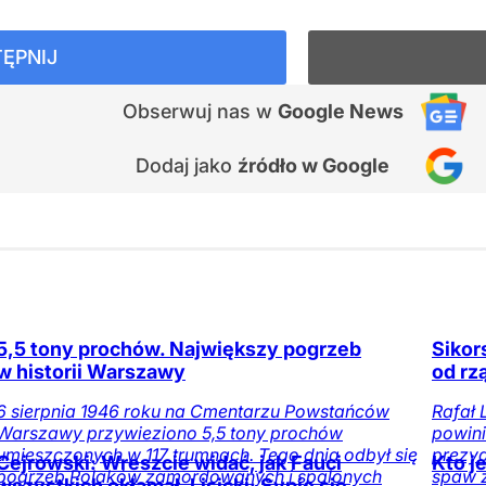
ĘPNIJ
Obserwuj nas
w
Google News
Dodaj jako
źródło w Google
5,5 tony prochów. Największy pogrzeb
Sikor
w historii Warszawy
od rz
6 sierpnia 1946 roku na Cmentarzu Powstańców
Rafał 
Warszawy przywieziono 5,5 tony prochów
powini
umieszczonych w 117 trumnach. Tego dnia odbył się
prezyd
Cejrowski: Wreszcie widać, jak Fauci
Kto j
pogrzeb Polaków zamordowanych i spalonych
spaw 
wszystkich okłamał. Lisicki: Sypie się