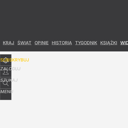
Udostępnij
9
Skomentuj
KRAJ
ŚWIAT
OPINIE
HISTORIA
TYGODNIK
KSIĄŻKI
WI
SUBSKRYBUJ
ZALOGUJ
SZUKAJ
MENU