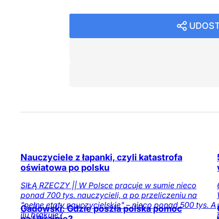
UDOST
Nauczyciele z łapanki, czyli katastrofa
oświatowa po polsku
SIŁĄ RZECZY || W Polsce pracuje w sumie nieco
ponad 700 tys. nauczycieli, a po przeliczeniu na
"pełne etaty nauczycielskie" – nieco ponad 500 tys. A
Gadowski: Gdzie poszła polska pomoc
ilu brakuje?
na Ukrainie?