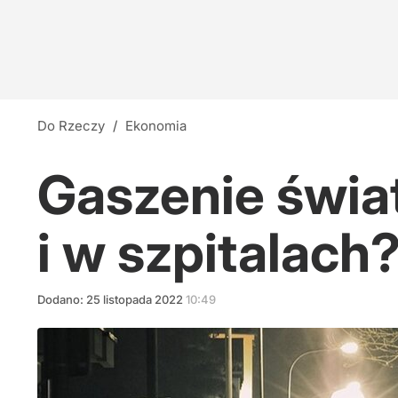
Do Rzeczy
/
Ekonomia
Gaszenie świat
i w szpitalach
Dodano:
25
listopada
2022
10:49