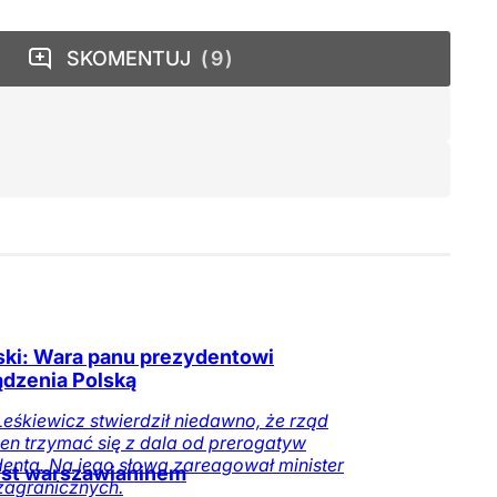
SKOMENTUJ
9
ski: Wara panu prezydentowi
ądzenia Polską
Leśkiewicz stwierdził niedawno, że rząd
en trzymać się z dala od prerogatyw
enta. Na jego słowa zareagował minister
est warszawianinem
zagranicznych.