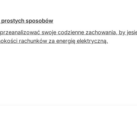
ć prostych sposobów
przeanalizować swoje codzienne zachowania, by jesie
okości rachunków za energię elektryczną.