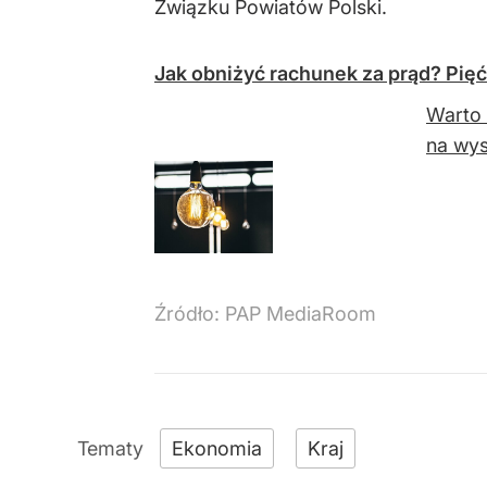
Związku Powiatów Polski.
Jak obniżyć rachunek za prąd? Pię
Warto 
na wys
Źródło:
PAP MediaRoom
Ekonomia
Kraj