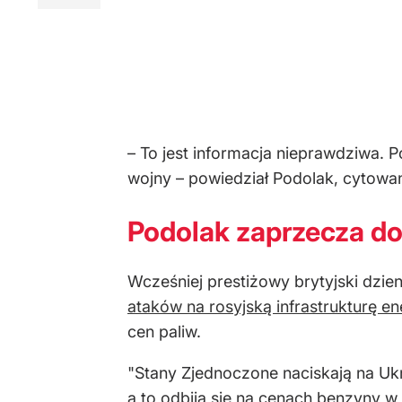
– To jest informacja nieprawdziwa. 
wojny – powiedział Podolak, cytowa
Podolak zaprzecza do
Wcześniej prestiżowy brytyjski dzie
ataków na rosyjską infrastrukturę e
cen paliw.
"Stany Zjednoczone naciskają na Ukr
a to odbija się na cenach benzyny w