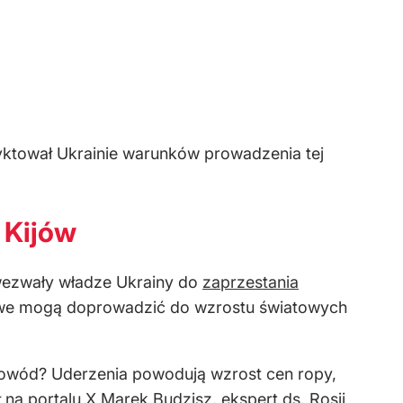
 dyktował Ukrainie warunków prowadzenia tej
 Kijów
 wezwały władze Ukrainy do
zaprzestania
ftowe mogą doprowadzić do wzrostu światowych
. Powód? Uderzenia powodują wzrost cen ropy,
na portalu X Marek Budzisz, ekspert ds. Rosji