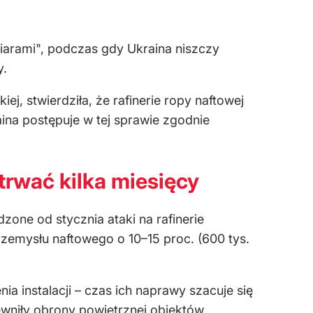
miarami", podczas gdy Ukraina niszczy
y.
iej, stwierdziła, że rafinerie ropy naftowej
ina postępuje w tej sprawie zgodnie
trwać kilka miesięcy
ne od stycznia ataki na rafinerie
emysłu naftowego o 10–15 proc. (600 tys.
a instalacji – czas ich naprawy szacuje się
ewniły obrony powietrznej obiektów