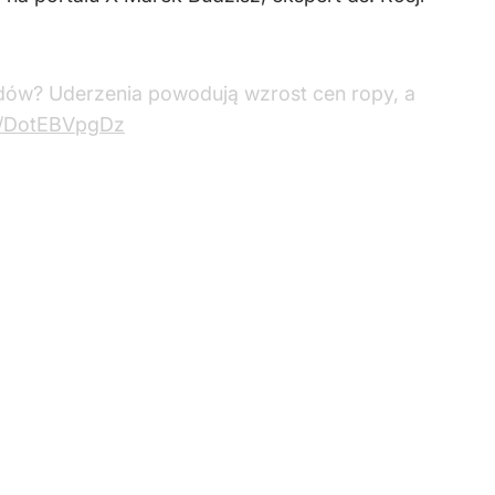
Podów? Uderzenia powodują wzrost cen ropy, a
co/DotEBVpgDz