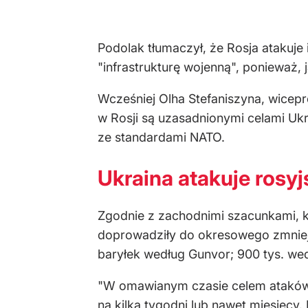
Podolak tłumaczył, że Rosja atakuje
"infrastrukturę wojenną", ponieważ,
Wcześniej Olha Stefaniszyna, wiceprem
w Rosji są uzasadnionymi celami Ukr
ze standardami NATO.
Ukraina atakuje rosyj
Zgodnie z zachodnimi szacunkami, k
doprowadziły do okresowego zmniej
baryłek według Gunvor; 900 tys. we
"W omawianym czasie celem ataków by
na kilka tygodni lub nawet miesięcy