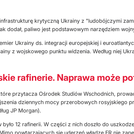
 infrastrukturę krytyczną Ukrainy z "ludobójczymi za
 jak dodał, paliwo jest podstawowym narzędziem wojn
ier Ukrainy ds. integracji europejskiej i euroatlantyck
ainy z wojskowego punktu widzenia. Według niej Ukra
skie rafinerie. Naprawa może po
tóre przytacza Ośrodek Studiów Wschodnich, prowadzo
szenia dziennych mocy przerobowych rosyjskiego prz
dług JP Morgan).
ło 12 rafinerii. W części z nich doszło do uszkodzeni
. Mimo powtarzających się uderzeń władze FR nie zap