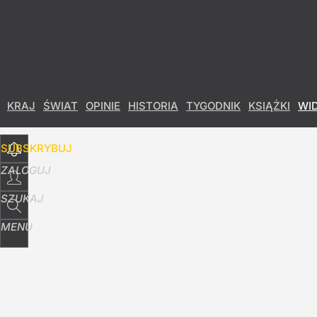
Udostępnij
10
Skomentuj
KRAJ
ŚWIAT
OPINIE
HISTORIA
TYGODNIK
KSIĄŻKI
WI
SUBSKRYBUJ
ZALOGUJ
SZUKAJ
MENU