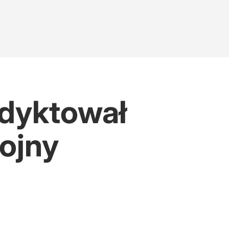
 dyktował
ojny