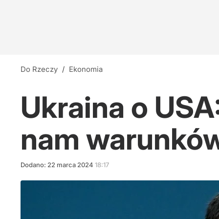
Do Rzeczy
/
Ekonomia
Ukraina o USA:
nam warunków
Dodano:
22
marca
2024
18:17