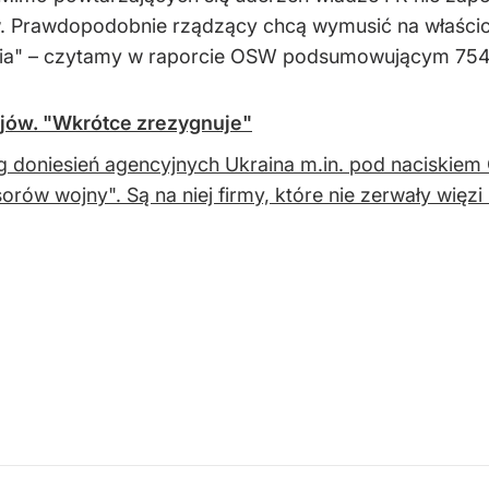
. Prawdopodobnie rządzący chcą wymusić na właścicie
nia" – czytamy w raporcie OSW podsumowującym 754.
ajów. "Wkrótce zrezygnuje"
 doniesień agencyjnych Ukraina m.in. pod naciskiem Ch
orów wojny". Są na niej firmy, które nie zerwały więzi 