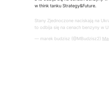
w think tanku Strategy&Future.
Stany Zjednoczone naciskają na Ukra
to odbija się na cenach benzyny w 
— marek budzisz (@MBudzisz2)
Ma