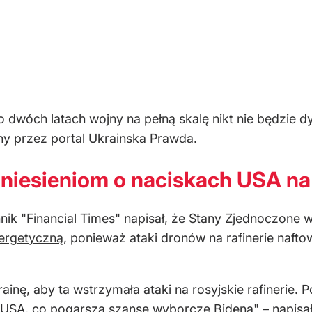
Po dwóch latach wojny na pełną skalę nikt nie będzie
ny przez portal Ukrainska Prawda.
niesieniom o naciskach USA na
nnik "Financial Times" napisał, że Stany Zjednoczone
nergetyczną
, ponieważ ataki dronów na rafinerie na
ainę, aby ta wstrzymała ataki na rosyjskie rafinerie
 USA, co pogarsza szanse wyborcze Bidena" – napisał 