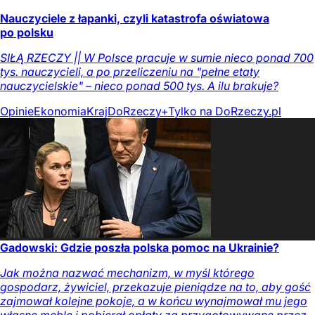
Nauczyciele z łapanki, czyli katastrofa oświatowa
po polsku
SIŁĄ RZECZY || W Polsce pracuje w sumie nieco ponad 700
tys. nauczycieli, a po przeliczeniu na "pełne etaty
nauczycielskie" – nieco ponad 500 tys. A ilu brakuje?
Opinie
Ekonomia
Kraj
DoRzeczy+
Tylko na DoRzeczy.pl
Gadowski: Gdzie poszła polska pomoc na Ukrainie?
Jak można nazwać mechanizm, w myśl którego
gospodarz, żywiciel, przekazuje pieniądze na to, aby gość
zajmował kolejne pokoje, a w końcu wynajmował mu jego
własne meble i pobierał opłaty za przygotowywane przez