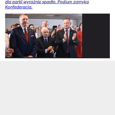
dla partii wyraźnie spadło. Podium zamyka
Konfederacja.