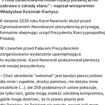
zakrawa o zdradę stanu" – napisał wicepremier
Władysław Kosiniak-Kamysz.
6 sierpnia 2025 roku Karol Nawrocki złożył przed
Zgromadzeniem Narodowym prezydencką przysięgę,
formalnie obejmując urząd Prezydenta Rzeczypospolitej
Polskiej.
W czwartek przed Pałacem Prezydenckim
zorganizowano wydarzenie upamiętniające
to wydarzenie. Karol Nawrocki podsumował pierwszy
rok swojej prezydentury.
– Choć określenie "wetomat" jest bardzo pieszczotliwe
dla mnie i zupełnie, drodzy państwo, nie dotyka mnie
osobiście (…), ale 259 podpisanych ustaw pokazuje,
że tylko tam, gdzie mogę znaleźć odrobinę kompromisu,
gdzie mogę dostrzec, że to prawo pisane jest
dla Polaków, że Polakom się przyda, nawet jeśli mam