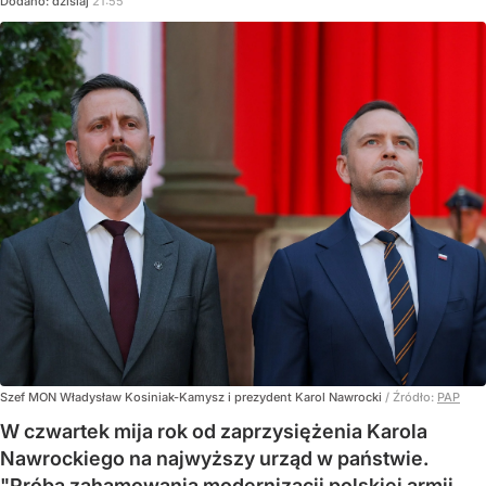
Dodano:
dzisiaj
21:55
Szef MON Władysław Kosiniak-Kamysz i prezydent Karol Nawrocki
/ Źródło:
PAP
W czwartek mija rok od zaprzysiężenia Karola
Nawrockiego na najwyższy urząd w państwie.
"Próba zahamowania modernizacji polskiej armii