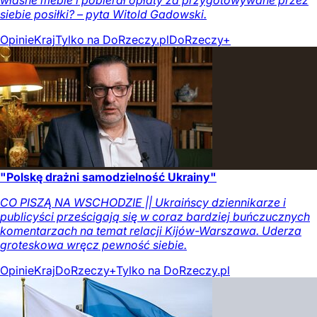
siebie posiłki? – pyta Witold Gadowski.
Opinie
Kraj
Tylko na DoRzeczy.pl
DoRzeczy+
"Polskę drażni samodzielność Ukrainy"
CO PISZĄ NA WSCHODZIE || Ukraińscy dziennikarze i
publicyści prześcigają się w coraz bardziej buńczucznych
komentarzach na temat relacji Kijów-Warszawa. Uderza
groteskowa wręcz pewność siebie.
Opinie
Kraj
DoRzeczy+
Tylko na DoRzeczy.pl