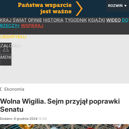
ROZWIŃ
▼
KRAJ
ŚWIAT
OPINIE
HISTORIA
TYGODNIK
KSIĄŻKI
WIDEO
DO
RZECZY+
WSPIERAJ
SUBSKRYBUJ
ZALOGUJ
MENU
Ekonomia
Wolna Wigilia. Sejm przyjął poprawki
Senatu
Dodano:
6
grudnia
2024
12:20