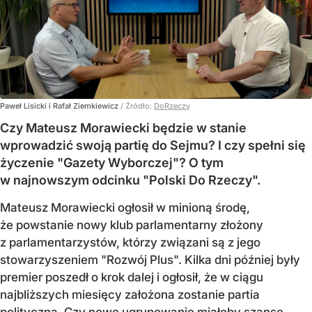
Paweł Lisicki i Rafał Ziemkiewicz
/ Źródło:
DoRzeczy
Czy Mateusz Morawiecki będzie w stanie
wprowadzić swoją partię do Sejmu? I czy spełni się
życzenie "Gazety Wyborczej"? O tym
w najnowszym odcinku "Polski Do Rzeczy".
Mateusz Morawiecki ogłosił w minioną środę,
że powstanie nowy klub parlamentarny złożony
z parlamentarzystów, którzy związani są z jego
stowarzyszeniem "Rozwój Plus". Kilka dni później były
premier poszedł o krok dalej i ogłosił, że w ciągu
najbliższych miesięcy założona zostanie partia
polityczna. Czy nowe ugrupowanie miałoby szansę