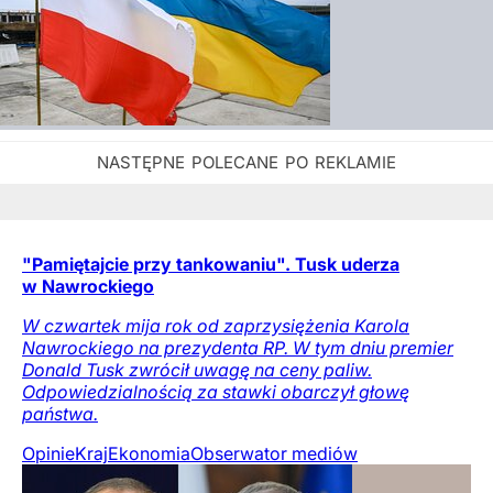
"Pamiętajcie przy tankowaniu". Tusk uderza
w Nawrockiego
W czwartek mija rok od zaprzysiężenia Karola
Nawrockiego na prezydenta RP. W tym dniu premier
Donald Tusk zwrócił uwagę na ceny paliw.
Odpowiedzialnością za stawki obarczył głowę
państwa.
Opinie
Kraj
Ekonomia
Obserwator mediów