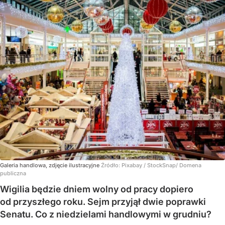
Galeria handlowa, zdjęcie ilustracyjne
Źródło:
Pixabay
/
StockSnap/ Domena
publiczna
Wigilia będzie dniem wolny od pracy dopiero
od przyszłego roku. Sejm przyjął dwie poprawki
Senatu. Co z niedzielami handlowymi w grudniu?