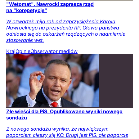
"Wetomat". Nawrocki zaprasza rząd
na "korepetycje"
W czwartek mija rok od zaprzysiężenia Karola
Nawrockiego na prezydenta RP. Głowa państwa
odniosła się do oskarżeń rządzących o nadmiernie
stosowanie wet.
Kraj
Opinie
Obserwator mediów
Złe wieści dla PiS. Opublikowano wyniki nowego
sondażu
Z nowego sondażu wynika, że największym
poparciem cieszy się KO. Drugi jest PiS, ale poparcie