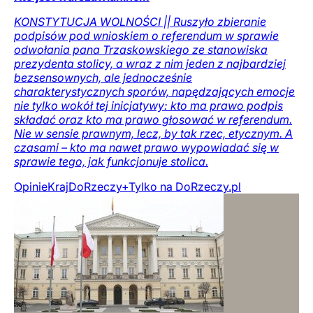
KONSTYTUCJA WOLNOŚCI || Ruszyło zbieranie
podpisów pod wnioskiem o referendum w sprawie
odwołania pana Trzaskowskiego ze stanowiska
prezydenta stolicy, a wraz z nim jeden z najbardziej
bezsensownych, ale jednocześnie
charakterystycznych sporów, napędzających emocje
nie tylko wokół tej inicjatywy: kto ma prawo podpis
składać oraz kto ma prawo głosować w referendum.
Nie w sensie prawnym, lecz, by tak rzec, etycznym. A
czasami – kto ma nawet prawo wypowiadać się w
sprawie tego, jak funkcjonuje stolica.
Opinie
Kraj
DoRzeczy+
Tylko na DoRzeczy.pl