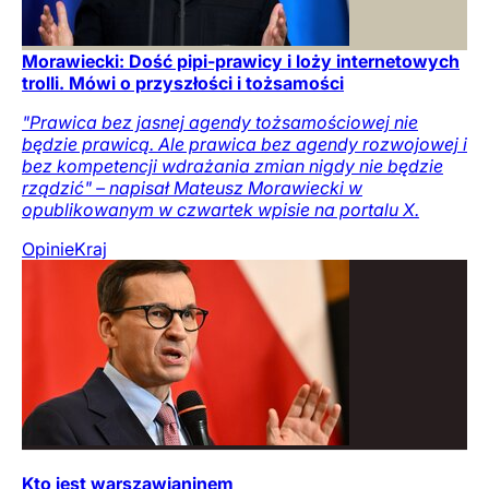
Morawiecki: Dość pipi-prawicy i loży internetowych
trolli. Mówi o przyszłości i tożsamości
"Prawica bez jasnej agendy tożsamościowej nie
będzie prawicą. Ale prawica bez agendy rozwojowej i
bez kompetencji wdrażania zmian nigdy nie będzie
rządzić" – napisał Mateusz Morawiecki w
opublikowanym w czwartek wpisie na portalu X.
Opinie
Kraj
Kto jest warszawianinem