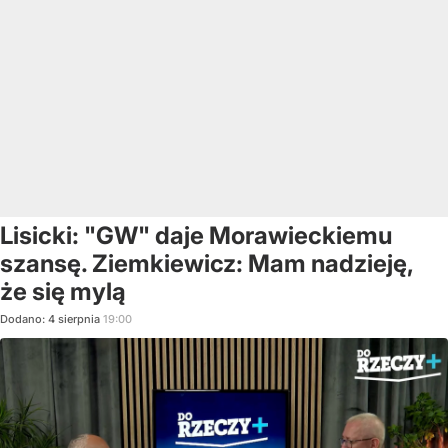
Lisicki: "GW" daje Morawieckiemu
szansę. Ziemkiewicz: Mam nadzieję,
że się mylą
Dodano:
4
sierpnia
19:00