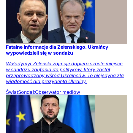
Fatalne informacje dla Zełenskiego. Ukraińcy
wypowiedzieli się w sondażu
Wołodymyr Zełenski zajmuje dopiero szóste miejsce
w sondażu zaufania do polityków, który został
przeprowadzony wśród Ukraińców. To niejedyna zła
wiadomość dla prezydenta Ukrainy.
Świat
Sondaż
Obserwator mediów