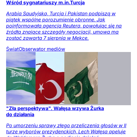
Wśród sygnatariuszy m.in.Turcja
Arabia Saudyjska, Turcja i Pakistan podpiszą w
piątek wspólne porozumienie obronne. Jak
poinformowała agencja Reutera, powołując się na
źródła znające szczegóły negocjacji, umowa ma
zostać zawarta 7 sierpnia w Mekce.
Świat
Obserwator mediów
"Zła perspektywa". Wałęsa wzywa Żurka
do działania
Po umorzeniu sprawy złego przeliczenia głosów w II
turze wyborów prezydenckich, Lech Wałęsa apeluje