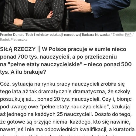
Premier Donald Tusk i minister edukacji narodowej Barbara Nowacka
/ Źródło:
PAP
/
Radek Pietruszka
SIŁĄ RZECZY || W Polsce pracuje w sumie nieco
ponad 700 tys. nauczycieli, a po przeliczeniu
na "pełne etaty nauczycielskie" – nieco ponad 500
tys. A ilu brakuje?
Cóż, sytuacja na rynku pracy nauczycieli zrobiła się
tego lata aż tak dramatycznie dramatyczna, że szkoły
poszukują aż… ponad 20 tys. nauczycieli. Czyli, biorąc
pod uwagę owe "pełne etaty nauczycielskie", szukają
aż jednego na każdych 25 nauczycieli. Doszło do tego,
że gotowe są przyjąć niemal każdego, kto się nawinie,
nawet jeśli nie ma odpowiednich kwalifikacji, a kuratoria