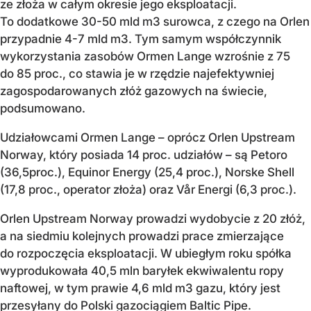
ze złoża w całym okresie jego eksploatacji.
To dodatkowe 30-50 mld m3 surowca, z czego na Orlen
przypadnie 4-7 mld m3. Tym samym współczynnik
wykorzystania zasobów Ormen Lange wzrośnie z 75
do 85 proc., co stawia je w rzędzie najefektywniej
zagospodarowanych złóż gazowych na świecie,
podsumowano.
Udziałowcami Ormen Lange – oprócz Orlen Upstream
Norway, który posiada 14 proc. udziałów – są Petoro
(36,5proc.), Equinor Energy (25,4 proc.), Norske Shell
(17,8 proc., operator złoża) oraz Vår Energi (6,3 proc.).
Orlen Upstream Norway prowadzi wydobycie z 20 złóż,
a na siedmiu kolejnych prowadzi prace zmierzające
do rozpoczęcia eksploatacji. W ubiegłym roku spółka
wyprodukowała 40,5 mln baryłek ekwiwalentu ropy
naftowej, w tym prawie 4,6 mld m3 gazu, który jest
przesyłany do Polski gazociągiem Baltic Pipe.