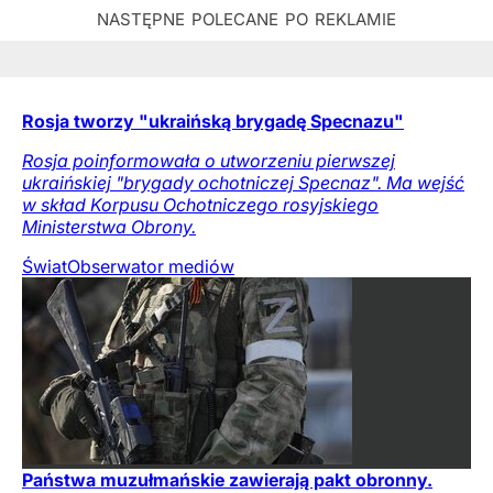
Rosja tworzy "ukraińską brygadę Specnazu"
Rosja poinformowała o utworzeniu pierwszej
ukraińskiej "brygady ochotniczej Specnaz". Ma wejść
w skład Korpusu Ochotniczego rosyjskiego
Ministerstwa Obrony.
Świat
Obserwator mediów
Państwa muzułmańskie zawierają pakt obronny.