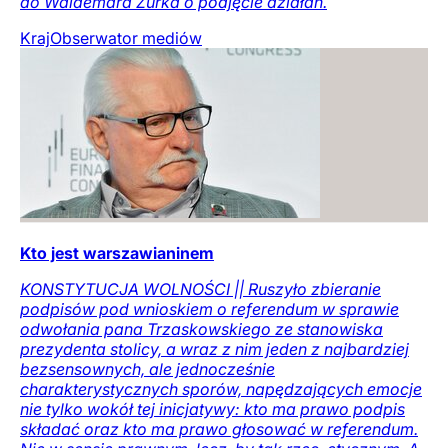
do Waldemara Żurka o podjęcie działań.
Kraj
Obserwator mediów
Kto jest warszawianinem
KONSTYTUCJA WOLNOŚCI || Ruszyło zbieranie
podpisów pod wnioskiem o referendum w sprawie
odwołania pana Trzaskowskiego ze stanowiska
prezydenta stolicy, a wraz z nim jeden z najbardziej
bezsensownych, ale jednocześnie
charakterystycznych sporów, napędzających emocje
nie tylko wokół tej inicjatywy: kto ma prawo podpis
składać oraz kto ma prawo głosować w referendum.