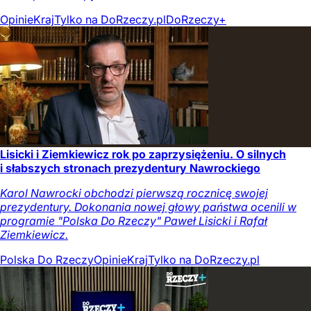
Opinie
Kraj
Tylko na DoRzeczy.pl
DoRzeczy+
Lisicki i Ziemkiewicz rok po zaprzysiężeniu. O silnych
i słabszych stronach prezydentury Nawrockiego
Karol Nawrocki obchodzi pierwszą rocznicę swojej
prezydentury. Dokonania nowej głowy państwa ocenili w
programie "Polska Do Rzeczy" Paweł Lisicki i Rafał
Ziemkiewicz.
Polska Do Rzeczy
Opinie
Kraj
Tylko na DoRzeczy.pl