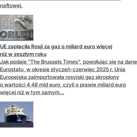
naftowej.
UE zapłaciła Rosji za gaz o miliard euro więcej
niż w zeszłym roku
Jak podaje "The Brussels Times", powołując się na dane
Eurostatu, w okresie styczeń-czerwiec 2025 r. Unia
Europejska zaimportowała rosyjski gaz skroplony
o wartości 4,48 mld euro, czyli o prawie miliard euro
więcej niż w tym samym...