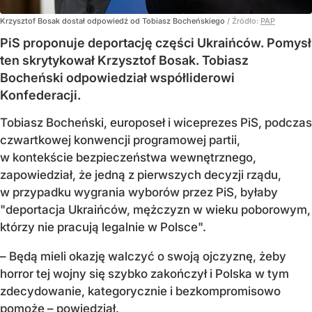
Krzysztof Bosak dostał odpowiedź od Tobiasz Bocheńskiego
/ Źródło:
PAP
PiS proponuje deportację części Ukraińców. Pomysł
ten skrytykował Krzysztof Bosak. Tobiasz
Bocheński odpowiedział współliderowi
Konfederacji.
Tobiasz Bocheński, europoseł i wiceprezes PiS, podczas
czwartkowej konwencji programowej partii,
w kontekście bezpieczeństwa wewnętrznego,
zapowiedział, że jedną z pierwszych decyzji rządu,
w przypadku wygrania wyborów przez PiS, byłaby
"deportacja Ukraińców, mężczyzn w wieku poborowym,
którzy nie pracują legalnie w Polsce".
– Będą mieli okazję walczyć o swoją ojczyznę, żeby
horror tej wojny się szybko zakończył i Polska w tym
zdecydowanie, kategorycznie i bezkompromisowo
pomoże – powiedział.