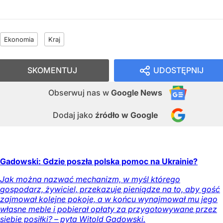
Ekonomia
Kraj
SKOMENTUJ
UDOSTĘPNIJ
Obserwuj nas
w
Google News
Dodaj jako
źródło w Google
Gadowski: Gdzie poszła polska pomoc na Ukrainie?
Jak można nazwać mechanizm, w myśl którego
gospodarz, żywiciel, przekazuje pieniądze na to, aby gość
zajmował kolejne pokoje, a w końcu wynajmował mu jego
własne meble i pobierał opłaty za przygotowywane przez
siebie posiłki? – pyta Witold Gadowski.