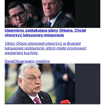
Ujawniono zaskakujące plany Orbana. Chciał
otworzyć luksusową restaurację
Viktor Orban planował otworzyć w Brukseli
luksusową restaurację, która miała promować
węgierską kuchnię.
Świat
Obserwator mediów