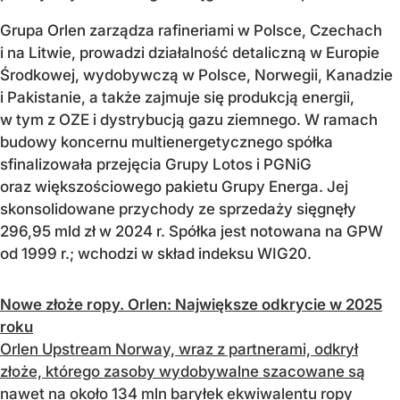
Grupa Orlen zarządza rafineriami w Polsce, Czechach
i na Litwie, prowadzi działalność detaliczną w Europie
Środkowej, wydobywczą w Polsce, Norwegii, Kanadzie
i Pakistanie, a także zajmuje się produkcją energii,
w tym z OZE i dystrybucją gazu ziemnego. W ramach
budowy koncernu multienergetycznego spółka
sfinalizowała przejęcia Grupy Lotos i PGNiG
oraz większościowego pakietu Grupy Energa. Jej
skonsolidowane przychody ze sprzedaży sięgnęły
296,95 mld zł w 2024 r. Spółka jest notowana na GPW
od 1999 r.; wchodzi w skład indeksu WIG20.
Nowe złoże ropy. Orlen: Największe odkrycie w 2025
roku
Orlen Upstream Norway, wraz z partnerami, odkrył
złoże, którego zasoby wydobywalne szacowane są
nawet na około 134 mln baryłek ekwiwalentu ropy