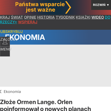
ROZWIŃ
▼
KRAJ
ŚWIAT
OPINIE
HISTORIA
TYGODNIK
KSIĄŻKI
WIDEO
DO
RZECZY+
WSPIERAJ
SUBSKRYBUJ
EKONOMIA
ZALOGUJ
MENU
Ekonomia
Złoże Ormen Lange. Orlen
poinformował o nowych planach