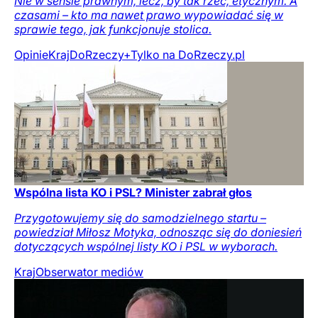
Nie w sensie prawnym, lecz, by tak rzec, etycznym. A
czasami – kto ma nawet prawo wypowiadać się w
sprawie tego, jak funkcjonuje stolica.
Opinie
Kraj
DoRzeczy+
Tylko na DoRzeczy.pl
Wspólna lista KO i PSL? Minister zabrał głos
Przygotowujemy się do samodzielnego startu –
powiedział Miłosz Motyka, odnosząc się do doniesień
dotyczących wspólnej listy KO i PSL w wyborach.
Kraj
Obserwator mediów