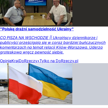
"Polskę drażni samodzielność Ukrainy"
CO PISZĄ NA WSCHODZIE || Ukraińscy dziennikarze i
publicyści prześcigają się w coraz bardziej buńczucznych
komentarzach na temat relacji Kijów-Warszawa. Uderza
groteskowa wręcz pewność siebie.
Opinie
Kraj
DoRzeczy+
Tylko na DoRzeczy.pl