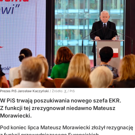
Prezes PiS Jarosław Kaczyński
/ Źródło:
X
/
PiS
W PiS trwają poszukiwania nowego szefa EKR.
Z funkcji tej zrezygnował niedawno Mateusz
Morawiecki.
Pod koniec lipca Mateusz Morawiecki złożył rezygnację