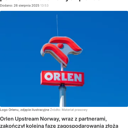
Dodano:
26
sierpnia
2025
13:53
Logo Orlenu, zdjęcie ilustracyjne
Źródło:
Materiał prasowy
Orlen Upstream Norway, wraz z partnerami,
zakończył kolejną fazę zagospodarowania złoża