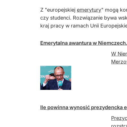
Z "europejskiej
emerytury
" mogą kor
czy studenci. Rozwiązanie bywa wska
kraj pracy w ramach Unii Europejskie
Emerytalna awantura w Niemczech.
W Niem
Merzow
Ile powinna wynosić prezydencka e
Prezyd
rozstr