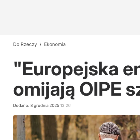
Do Rzeczy
/
Ekonomia
"Europejska e
omijają OIPE 
Dodano:
8
grudnia
2025
13:26