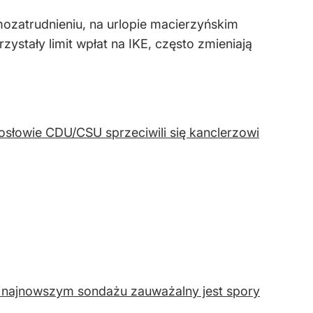
mozatrudnieniu, na urlopie macierzyńskim
ystały limit wpłat na IKE, często zmieniają
słowie CDU/CSU sprzeciwili się kanclerzowi
 najnowszym sondażu zauważalny jest spory