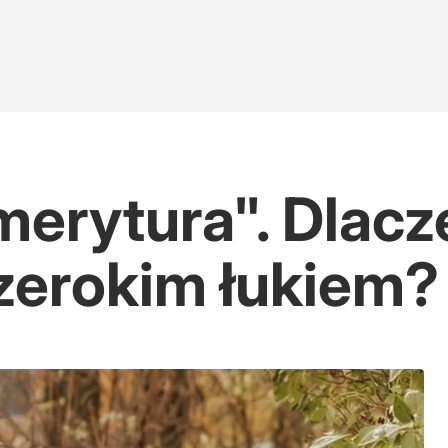
merytura". Dlacz
szerokim łukiem?