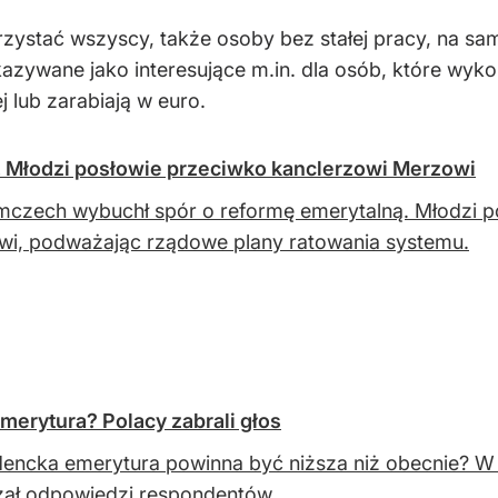
zystać wszyscy, także osoby bez stałej pracy, na sa
zywane jako interesujące m.in. dla osób, które wykorz
j lub zarabiają w euro.
 Młodzi posłowie przeciwko kanclerzowi Merzowi
czech wybuchł spór o reformę emerytalną. Młodzi po
i, podważając rządowe plany ratowania systemu.
merytura? Polacy zabrali głos
encka emerytura powinna być niższa niż obecnie? W
zał odpowiedzi respondentów.