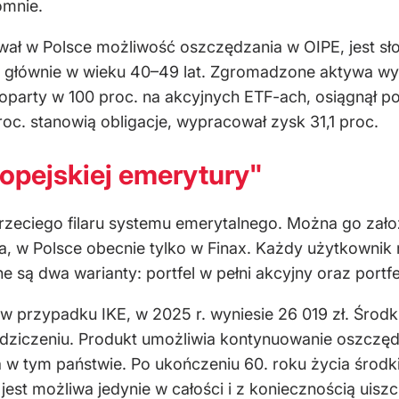
omnie.
ł w Polsce możliwość oszczędzania w OIPE, jest sło
, głównie w wieku 40–49 lat. Zgromadzone aktywa wyn
oparty w 100 proc. na akcyjnych ETF-ach, osiągnął po
roc. stanowią obligacje, wypracował zysk 31,1 proc.
ropejskiej emerytury"
zeciego filaru systemu emerytalnego. Można go zało
 w Polsce obecnie tylko w Finax. Każdy użytkownik 
 są dwa warianty: portfel w pełni akcyjny oraz portfel 
ak w przypadku IKE, w 2025 r. wyniesie 26 019 zł. Śro
edziczeniu. Produkt umożliwia kontynuowanie oszczę
 w tym państwie. Po ukończeniu 60. roku życia środ
est możliwa jedynie w całości i z koniecznością uiszc