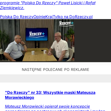
programie "Polska Do Rzeczy" Paweł Lisicki i Rafał
Ziemkiewicz.
Polska Do Rzeczy
Opinie
Kraj
Tylko na DoRzeczy.pl
"Do Rzeczy" nr 33: Wszystkie maski Mateusza
Morawieckiego
Mateusz Morawiecki opierał swoje koncepcje