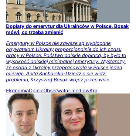
Dopłaty do emerytur dla Ukraińców w Polsce. Bosak
mówi, co trzeba zmienić
Emerytury w Polsce nie zawsze są wypłacane
obywatelom Ukrainy proporcjonalnie do ich czasu
pracy w Polsce. Państwo polskie dopłaca, by była to
wysokość polskiej minimalnej emerytury. Wystarczy,
że osoba z Ukrainy przepracowała w Polsce jeden
miesiąc. Anita Kucharska-Dziedzic nie widzi
problemu, Krzysztof Bosak wręcz przeciwnie.
Ekonomia
Opinie
Obserwator mediów
Kraj