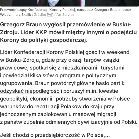
Przewodniczący Konfederacji Korony Polskiej, europoseł Grzegorz Braun i poseł
Włodzimierz Skalik
/ Źródło:
PAP
/
Art Service
Grzegorz Braun wygłosił przemówienie w Busku-
Zdroju. Lider KKP mówił między innymi o podejściu
Korony do polityki gospodarczej.
Lider Konfederacji Korony Polskiej gościł w weekend
w Busku-Zdroju, gdzie przy okazji targów książki
prawicowej spotkał się z mieszkańcami i turystami
i powiedział kilka słów o programie politycznym
ugrupowania. Braun powtórzył główne hasło partii:
odzyskać niepodległość
i poruszył m.in. kwestie
geopolityki, ekonomii i potrzeby stworzenia w Polsce
warunków do repatriacji Polaków do kraju przy
jednoczesnym zablokowaniu masowej migracji
z państw zupełnie odmiennych cywilizacyjnie od Polski.
Jeśli chodzi o przedsiębiorczość w Polsce,...