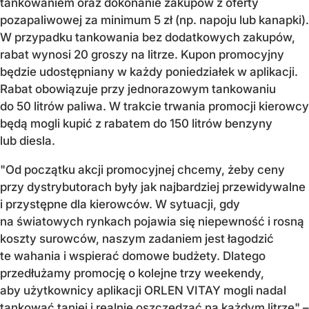
tankowaniem oraz dokonanie zakupów z oferty
pozapaliwowej za minimum 5 zł (np. napoju lub kanapki).
W przypadku tankowania bez dodatkowych zakupów,
rabat wynosi 20 groszy na litrze. Kupon promocyjny
będzie udostępniany w każdy poniedziałek w aplikacji.
Rabat obowiązuje przy jednorazowym tankowaniu
do 50 litrów paliwa. W trakcie trwania promocji kierowcy
będą mogli kupić z rabatem do 150 litrów benzyny
lub diesla.
"Od początku akcji promocyjnej chcemy, żeby ceny
przy dystrybutorach były jak najbardziej przewidywalne
i przystępne dla kierowców. W sytuacji, gdy
na światowych rynkach pojawia się niepewność i rosną
koszty surowców, naszym zadaniem jest łagodzić
te wahania i wspierać domowe budżety. Dlatego
przedłużamy promocję o kolejne trzy weekendy,
aby użytkownicy aplikacji ORLEN VITAY mogli nadal
tankować taniej i realnie oszczędzać na każdym litrze" –