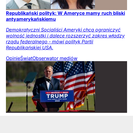
Republikański polityk: W Ameryce mamy ruch bliski
antyamerykańskiemu
Demokratyczni Socjaliści Ameryki chcą ograniczyć
wolność jednostki i dalece rozszerzyć zakres władzy
rządu federalnego - mówi polityk Partii
Republikańskiej USA.
Opinie
Świat
Obserwator mediów