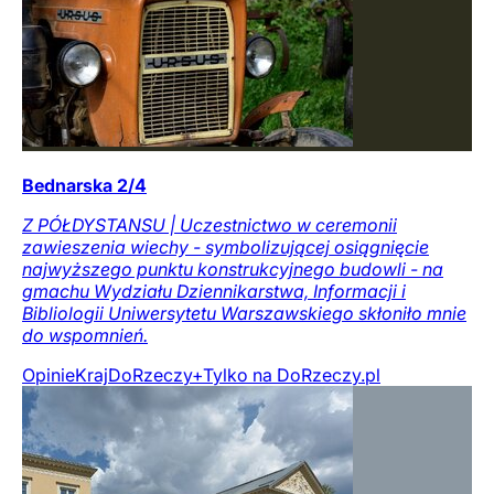
Bednarska 2/4
Z PÓŁDYSTANSU | Uczestnictwo w ceremonii
zawieszenia wiechy - symbolizującej osiągnięcie
najwyższego punktu konstrukcyjnego budowli - na
gmachu Wydziału Dziennikarstwa, Informacji i
Bibliologii Uniwersytetu Warszawskiego skłoniło mnie
do wspomnień.
Opinie
Kraj
DoRzeczy+
Tylko na DoRzeczy.pl