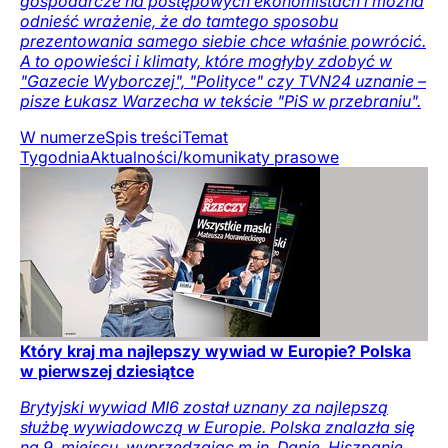
gospodarcze na postępowych ekonomistach i można
odnieść wrażenie, że do tamtego sposobu
prezentowania samego siebie chce właśnie powrócić.
A to opowieści i klimaty, które mogłyby zdobyć w
"Gazecie Wyborczej", "Polityce" czy TVN24 uznanie –
pisze Łukasz Warzecha w tekście "PiS w przebraniu".
W numerze
Spis treści
Temat
Tygodnia
Aktualności/komunikaty prasowe
Który kraj ma najlepszy wywiad w Europie? Polska
w pierwszej dziesiątce
Brytyjski wywiad MI6 został uznany za najlepszą
służbę wywiadowczą w Europie. Polska znalazła się
na 9. miejscu, wyprzedzając m.in. Danię, Hiszpanię,