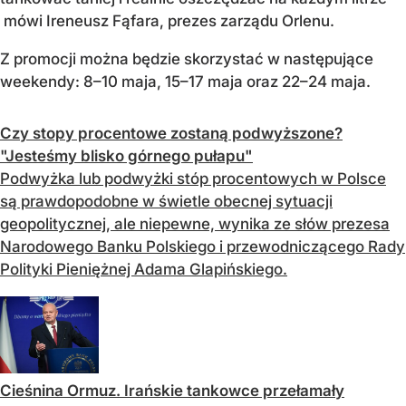
mówi Ireneusz Fąfara, prezes zarządu Orlenu.
Z promocji można będzie skorzystać w następujące
weekendy: 8–10 maja, 15–17 maja oraz 22–24 maja.
Czy stopy procentowe zostaną podwyższone?
"Jesteśmy blisko górnego pułapu"
Podwyżka lub podwyżki stóp procentowych w Polsce
są prawdopodobne w świetle obecnej sytuacji
geopolitycznej, ale niepewne, wynika ze słów prezesa
Narodowego Banku Polskiego i przewodniczącego Rady
Polityki Pieniężnej Adama Glapińskiego.
Cieśnina Ormuz. Irańskie tankowce przełamały