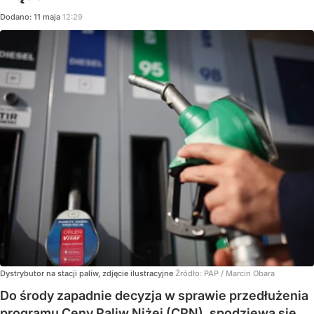
Dodano:
11
maja
12:29
Dystrybutor na stacji paliw, zdjęcie ilustracyjne
Źródło:
PAP
/
Marcin Obara
Do środy zapadnie decyzja w sprawie przedłużenia
programu Ceny Paliw Niżej (CPN), spodziewa się