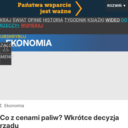
ROZWIŃ
▼
KRAJ
ŚWIAT
OPINIE
HISTORIA
TYGODNIK
KSIĄŻKI
WIDEO
DO
RZECZY+
WSPIERAJ
SUBSKRYBUJ
EKONOMIA
ZALOGUJ
MENU
Ekonomia
Co z cenami paliw? Wkrótce decyzja
rządu