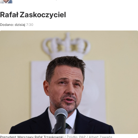
Rafał Zaskoczyciel
Dodano:
dzisiaj
7:30
Prezydent Warszawy Rafał Trzaskowski
/ Źródło:
PAP
/
Albert Zawada