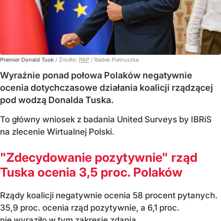
Premier Donald Tusk
/ Źródło:
PAP
/
Radek Pietruszka
Wyraźnie ponad połowa Polaków negatywnie
ocenia dotychczasowe działania koalicji rządzącej
pod wodzą Donalda Tuska.
To główny wniosek z badania United Surveys by IBRiS
na zlecenie Wirtualnej Polski.
"Zdecydowanie pozytywnie" rząd
Tuska ocenia 3,5 proc. Polaków
Rządy koalicji negatywnie ocenia 58 procent pytanych.
35,9 proc. ocenia rząd pozytywnie, a 6,1 proc.
nie wyraziło w tym zakresie zdania.