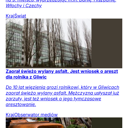
Włochy i Czechy
Kraj
Świat
Zaorał świeżo wylany asfalt. Jest wniosek o areszt
dla rolnika z Gliwic
Do 10 lat więzienia grozi rolnikowi, który w Gliwicach
zaorał świeżo wylany asfalt. Mężczyzna usłyszał już
zarzuty, jest też wniosek o jego tymczasowe
aresztowanie.
Kraj
Obserwator mediów