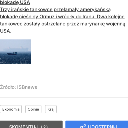
blokadę USA
Trzy irańskie tankowce przełamały amerykańską
blokadę cieśniny Ormuz i wróciły do Iranu. Dwa kolejne
tankowce zostały ostrzelane przez marynarkę wojenną
USA.
Źródło:
ISBnews
Ekonomia
Opinie
Kraj
SKOMENTUJ
UDOSTĘPNIJ
2