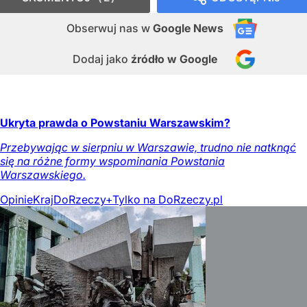
Obserwuj nas
w
Google News
Dodaj jako
źródło w Google
Ukryta prawda o Powstaniu Warszawskim?
Przebywając w sierpniu w Warszawie, trudno nie natknąć
się na różne formy wspominania Powstania
Warszawskiego.
Opinie
Kraj
DoRzeczy+
Tylko na DoRzeczy.pl