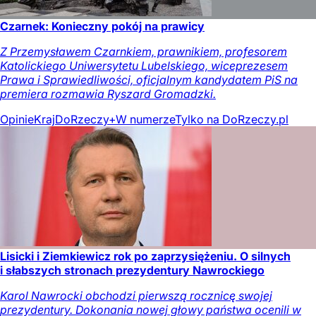
Czarnek: Konieczny pokój na prawicy
Z Przemysławem Czarnkiem, prawnikiem, profesorem
Katolickiego Uniwersytetu Lubelskiego, wiceprezesem
Prawa i Sprawiedliwości, oficjalnym kandydatem PiS na
premiera rozmawia Ryszard Gromadzki.
Opinie
Kraj
DoRzeczy+
W numerze
Tylko na DoRzeczy.pl
Lisicki i Ziemkiewicz rok po zaprzysiężeniu. O silnych
i słabszych stronach prezydentury Nawrockiego
Karol Nawrocki obchodzi pierwszą rocznicę swojej
prezydentury. Dokonania nowej głowy państwa ocenili w