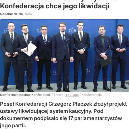
Konfederacja chce jego likwidacji
Dodano:
dzisiaj
15:47
Konferencja posłów Konfederacji
/ Źródło:
YouTube
/
Konfederacja
Poseł Konfederacji Grzegorz Płaczek złożył projekt
ustawy likwidującej system kaucyjny. Pod
dokumentem podpisało się 17 parlamentarzystów
jego partii.