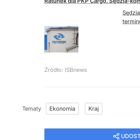
Ratunek dla PKP Cargo. Sędzia-ko
Sędzia
termin
Źródło:
ISBnews
Ekonomia
Kraj
UDOST