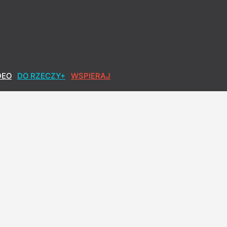
orupcję
DEO
DO RZECZY+
WSPIERAJ
h okłamał. Lisicki: Sypie się opowieść o pandemii
 jądrowej. Bosak zabrał głos