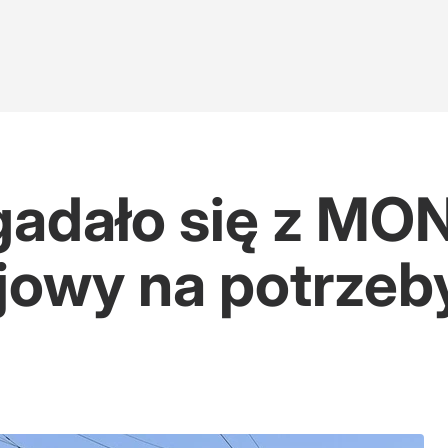
ozi więzieniem
owa po polsku
adało się z MON
migrantów
ejowy na potrzeb