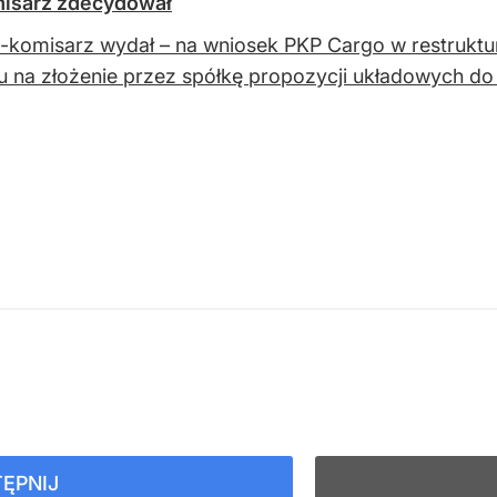
misarz zdecydował
-komisarz wydał – na wniosek PKP Cargo w restruktur
u na złożenie przez spółkę propozycji układowych d
ĘPNIJ