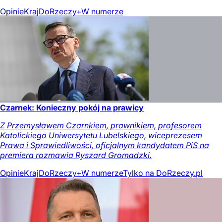
Opinie
Kraj
DoRzeczy+
W numerze
Czarnek: Konieczny pokój na prawicy
Z Przemysławem Czarnkiem, prawnikiem, profesorem
Katolickiego Uniwersytetu Lubelskiego, wiceprezesem
Prawa i Sprawiedliwości, oficjalnym kandydatem PiS na
premiera rozmawia Ryszard Gromadzki.
Opinie
Kraj
DoRzeczy+
W numerze
Tylko na DoRzeczy.pl