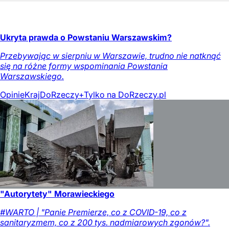
Ukryta prawda o Powstaniu Warszawskim?
Przebywając w sierpniu w Warszawie, trudno nie natknąć
się na różne formy wspominania Powstania
Warszawskiego.
Opinie
Kraj
DoRzeczy+
Tylko na DoRzeczy.pl
"Autorytety" Morawieckiego
#WARTO | "Panie Premierze, co z COVID-19, co z
sanitaryzmem, co z 200 tys. nadmiarowych zgonów?".