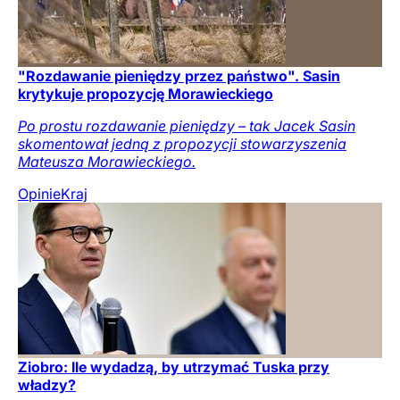
"Rozdawanie pieniędzy przez państwo". Sasin
krytykuje propozycję Morawieckiego
Po prostu rozdawanie pieniędzy – tak Jacek Sasin
skomentował jedną z propozycji stowarzyszenia
Mateusza Morawieckiego.
Opinie
Kraj
Ziobro: Ile wydadzą, by utrzymać Tuska przy
władzy?