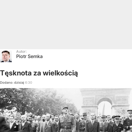
Autor:
Piotr Semka
Tęsknota za wielkością
Dodano:
dzisiaj
6:30