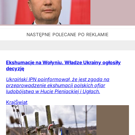
Ekshumacje na Wołyniu. Władze Ukrainy ogłosiły
decyzję
Ukraiński IPN poinformował, że jest zgoda na
przeprowadzenie ekshumacji polskich ofiar
ludobójstwa w Hucie Pieniackiej i Ugłach.
Kraj
Świat