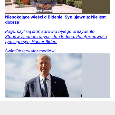
Niepokojące wieści o Bidenie. Syn ujawnia: Nie jest
dobrze
Pogorszył się stan zdrowia byłego prezydenta
Stanów Zjednoczonych, Joe Bidena. Poinformował o
tym jego syn, Hunter Biden.
Świat
Obserwator mediów