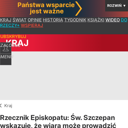
ROZWIŃ
▼
KRAJ
ŚWIAT
OPINIE
HISTORIA
TYGODNIK
KSIĄŻKI
WIDEO
DO
RZECZY+
WSPIERAJ
SUBSKRYBUJ
KRAJ
ZALOGUJ
MENU
Kraj
Rzecznik Episkopatu: Św. Szczepan
wskazuje, że wiara może prowadzić