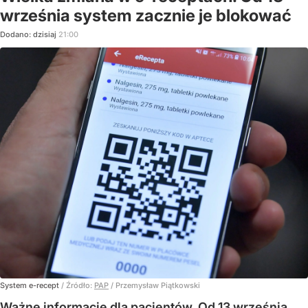
września system zacznie je blokować
Dodano:
dzisiaj
21:00
System e-recept
/ Źródło:
PAP
/
Przemysław Piątkowski
Ważne informacje dla pacjentów. Od 13 września