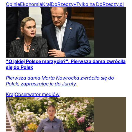
Opinie
Ekonomia
Kraj
DoRzeczy+
Tylko na DoRzeczy.pl
"O jakiej Polsce marzycie?". Pierwsza dama zwróciła
się do Polek
Pierwsza dama Marta Nawrocka zwróciła się do
Polek, zapraszając je do Juraty.
Kraj
Obserwator mediów