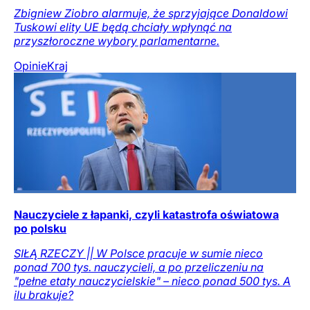
Zbigniew Ziobro alarmuje, że sprzyjające Donaldowi
Tuskowi elity UE będą chciały wpłynąć na
przyszłoroczne wybory parlamentarne.
Opinie
Kraj
Nauczyciele z łapanki, czyli katastrofa oświatowa
po polsku
SIŁĄ RZECZY || W Polsce pracuje w sumie nieco
ponad 700 tys. nauczycieli, a po przeliczeniu na
"pełne etaty nauczycielskie" – nieco ponad 500 tys. A
ilu brakuje?