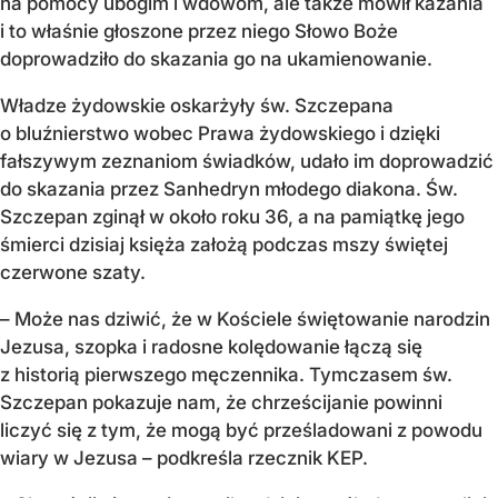
na pomocy ubogim i wdowom, ale także mówił kazania
i to właśnie głoszone przez niego Słowo Boże
doprowadziło do skazania go na ukamienowanie.
Władze żydowskie oskarżyły św. Szczepana
o bluźnierstwo wobec Prawa żydowskiego i dzięki
fałszywym zeznaniom świadków, udało im doprowadzić
do skazania przez Sanhedryn młodego diakona. Św.
Szczepan zginął w około roku 36, a na pamiątkę jego
śmierci dzisiaj księża założą podczas mszy świętej
czerwone szaty.
– Może nas dziwić, że w Kościele świętowanie narodzin
Jezusa, szopka i radosne kolędowanie łączą się
z historią pierwszego męczennika. Tymczasem św.
Szczepan pokazuje nam, że chrześcijanie powinni
liczyć się z tym, że mogą być prześladowani z powodu
wiary w Jezusa – podkreśla rzecznik KEP.